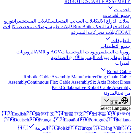
ROBOTICS
CABLE ASSEMBLY
الخدمات
جميع الخدمات
أسلاك الذراع الآلي
كابلات السحب المتسلسل
كابلات المستشعرات
توزيع
الطاقة
خزانة التحكم
Box Build
كابلات طبية
موصلات مخصصة
كابلات
EOAT
كابلات محركات السيرفو
التطبيقات
جميع التطبيقات
روبوتات التنظيف
روبوتات اللوجستيات
AGV و AMR
الروبوتات
التعاونية
الروبوتات البشرية
الأذرع الصناعية
القدرات
Robot Cable
Robotic Cable Assembly Manufacturer
Drag Chain Cable
Assembly
Continuous Flex Cable Assembly
Six Axis Robot Dress
Pack
Collaborative Robot Cable Assembly
من نحن
المدونة
🇸🇦
ar
Select Language
🇺🇸
English
🇨🇳
简体中文
🇹🇼
繁體中文
🇯🇵
日本語
🇰🇷
한국어
🇩🇪
Deutsch
🇫🇷
Français
🇪🇸
Español
🇧🇷
Português
🇮🇹
Italiano
🇸🇦
Tiếng Việt
🇻🇳
Türkçe
🇹🇷
Polski
🇵🇱
العربية
🇳🇱