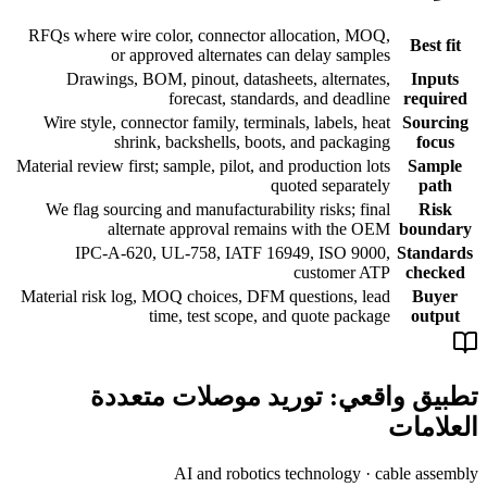
RFQs where wire color, connector allocation, MOQ,
Best fit
or approved alternates can delay samples
Drawings, BOM, pinout, datasheets, alternates,
Inputs
forecast, standards, and deadline
required
Wire style, connector family, terminals, labels, heat
Sourcing
shrink, backshells, boots, and packaging
focus
Material review first; sample, pilot, and production lots
Sample
quoted separately
path
We flag sourcing and manufacturability risks; final
Risk
alternate approval remains with the OEM
boundary
IPC-A-620, UL-758, IATF 16949, ISO 9000,
Standards
customer ATP
checked
Material risk log, MOQ choices, DFM questions, lead
Buyer
time, test scope, and quote package
output
تطبيق واقعي: توريد موصلات متعددة
العلامات
AI and robotics technology · cable assembly