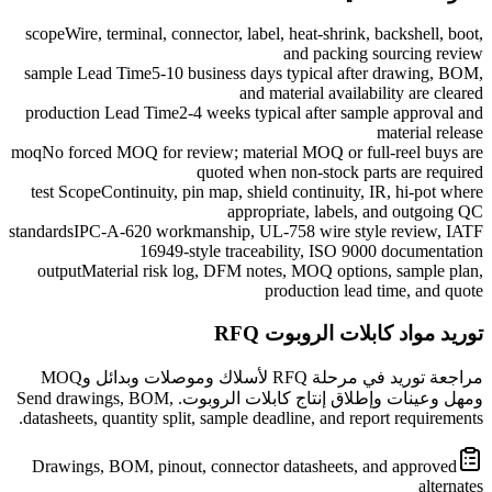
scope
Wire, terminal, connector, label, heat-shrink, backshell, boot,
and packing sourcing review
sample Lead Time
5-10 business days typical after drawing, BOM,
and material availability are cleared
production Lead Time
2-4 weeks typical after sample approval and
material release
moq
No forced MOQ for review; material MOQ or full-reel buys are
quoted when non-stock parts are required
test Scope
Continuity, pin map, shield continuity, IR, hi-pot where
appropriate, labels, and outgoing QC
standards
IPC-A-620 workmanship, UL-758 wire style review, IATF
16949-style traceability, ISO 9000 documentation
output
Material risk log, DFM notes, MOQ options, sample plan,
production lead time, and quote
توريد مواد كابلات الروبوت RFQ
مراجعة توريد في مرحلة RFQ لأسلاك وموصلات وبدائل وMOQ
ومهل وعينات وإطلاق إنتاج كابلات الروبوت. Send drawings, BOM,
datasheets, quantity split, sample deadline, and report requirements.
Drawings, BOM, pinout, connector datasheets, and approved
alternates