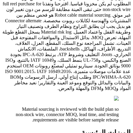
المطلوب لم يكن مخزونا قياسيا. اقترحنا ونفذنا full reel purchase for
non-stock wire حتى تبقى العينة مطابقة للرسم من دون تغيير لون
غير موثق. Robot cable material sourcing هو فحص منظم بين
المشتريات والهندسة لكابلات روبوت مخصصة. Connector alternate
هو بديل يجب أن يطابق التزاوج ونظام الطرف وتصنيف التيار
وطريقة القفل واعتماد العميل. Material risk log يسجل القطع طويلة
المهلة، تعرض MOQ، بدائل الاستبدال والموافقات المفتوحة قبل
العينات. تشمل المراجعة نوع السلك، المقطع، العزل، الغلاف،
التدريع، الأطراف، الهياكل، backshells، الملصقات، الانكماش
الحراري، boots، التغليف وشروط ATP. يرتبط IPC-A-620 بجودة
الصنع والكبس، وUL-758 بنمط السلك، وIATF 16949 بالتتبع، وISO
9000 بوثائق الجودة. سيناريو تمثيلي لمصنّع روبوتات OEM استخدم
عدة علامات موصلات متميزة، ISO 9001:2015، IATF 16949:2016،
IPC/WHMA-A-620 وطلب إنتاج أولي. أرسل الرسومات وBOM
والبيانات والبدائل والتوقع وموعد العينة والتقارير؛ نعيد مخاطر
المواد وMOQ وDFM والمهلة والعرض.
Material sourcing is reviewed with the build plan so
non-stock wire, connector MOQ, lead time, and testing
requirements are visible before sample release.
الميزات الرئيسية