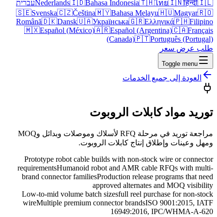
🇮🇱
हिन्दी
🇮🇳
ไทย
🇹🇭
Bahasa Indonesia
🇮🇩
Nederlands
עברית
🇸🇪
Svenska
🇨🇿
Čeština
🇲🇾
Bahasa Melayu
🇭🇺
Magyar
🇷🇴
Română
🇩🇰
Dansk
🇺🇦
Українська
🇬🇷
Ελληνικά
🇵🇭
Filipino
🇲🇽
Español (México)
🇦🇷
Español (Argentina)
🇨🇦
Français
(Canada)
🇵🇹
Português (Portugal)
طلب عرض سعر
Toggle menu
العودة إلى جميع الخدمات
توريد مواد كابلات الروبوت
مراجعة توريد في مرحلة RFQ لأسلاك وموصلات وبدائل وMOQ
ومهل وعينات وإطلاق إنتاج كابلات الروبوت.
Prototype robot cable builds with non-stock wire or connector
requirements
Humanoid robot and AMR cable RFQs with multi-
brand connector families
Production release programs that need
approved alternates and MOQ visibility
Low-to-mid volume batch sizes
full reel purchase for non-stock
wire
Multiple premium connector brands
ISO 9001:2015, IATF
16949:2016, IPC/WHMA-A-620