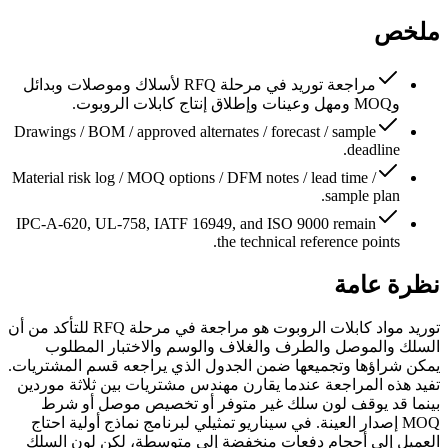
ملخص
مراجعة توريد في مرحلة RFQ لأسلاك وموصلات وبدائل
وMOQ ومهل وعينات وإطلاق إنتاج كابلات الروبوت.
Drawings / BOM / approved alternates / forecast / sample
deadline.
Material risk log / MOQ options / DFM notes / lead time /
sample plan.
IPC-A-620, UL-758, IATF 16949, and ISO 9000 remain
the technical reference points.
نظرة عامة
توريد مواد كابلات الروبوت هو مراجعة في مرحلة RFQ للتأكد من أن
السلك والموصل والطرف والغلاف والوسم والاختبار المطلوب
يمكن شراؤها وتجميعها ضمن الجدول الذي يراجعه قسم المشتريات.
تفيد هذه المراجعة عندما يقارن مهندس مشتريات بين ثلاثة موردين
بينما قد يوقف لون سلك غير متوفر أو تخصيص موصل أو شرط
MOQ إصدار العينة. في سيناريو تمثيلي لبرنامج نماذج أولية احتاج
العميل إلى أحجام دفعات منخفضة إلى متوسطة، لكن لون السلك