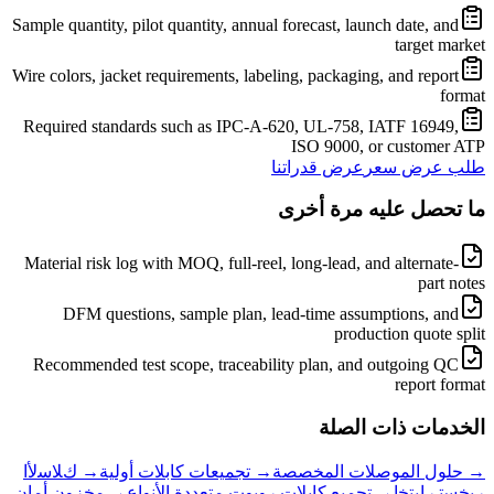
Sample quantity, pilot quantity, annual forecast, launch date, and
target market
Wire colors, jacket requirements, labeling, packaging, and report
format
Required standards such as IPC-A-620, UL-758, IATF 16949,
ISO 9000, or customer ATP
طلب عرض سعر
عرض قدراتنا
ما تحصل عليه مرة أخرى
Material risk log with MOQ, full-reel, long-lead, and alternate-
part notes
DFM questions, sample plan, lead-time assumptions, and
production quote split
Recommended test scope, traceability plan, and outgoing QC
report format
الخدمات ذات الصلة
→
حلول الموصلات المخصصة
→
تجميعات كابلات أولية
→
ﻙﻼ ﺳﻷ ﺍ
ﺮﻴﺨﺴﺗ ﺭﺎﺒﺘﺧﺍ
→
تجميع كابلات روبوت متعددة الأنواع
→
مخزون أمان