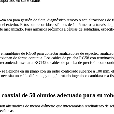
oportado en sus e-chains.
r
 —ya sea para gestión de flota, diagnóstico remoto o actualizaciones 
el exterior. Estos son recorridos estáticos de 1 a 5 metros a través de 
s de mecanizado. Para armarios próximos a células de soldadura, especi
an ensamblajes de RG58 para conectar analizadores de espectro, analizado
flexionan de forma continua. Los cables de prueba RG58 con terminaci
ecomienda escalar a RG142 o cables de prueba de precisión con conduc
to o se flexiona en un plano con un radio controlado superior a 100 mm
e necesita un cable diferente, y ningún rutado ingenioso cambiará esa fís
 coaxial de 50 ohmios adecuado para su rob
 alternativas de menor diámetro que intercambian rendimiento de señal
mecánicas.