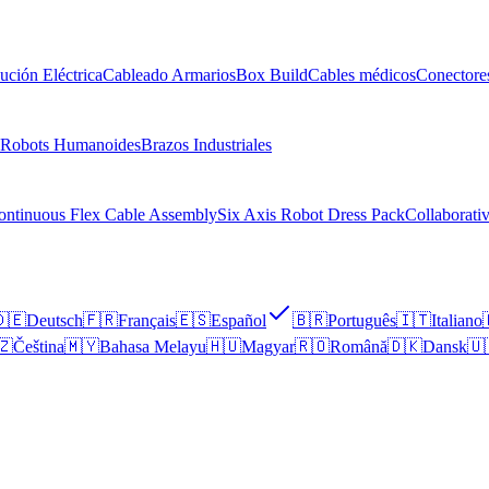
bución Eléctrica
Cableado Armarios
Box Build
Cables médicos
Conectore
Robots Humanoides
Brazos Industriales
ontinuous Flex Cable Assembly
Six Axis Robot Dress Pack
Collaborati
🇪
Deutsch
🇫🇷
Français
🇪🇸
Español
🇧🇷
Português
🇮🇹
Italiano
🇿
Čeština
🇲🇾
Bahasa Melayu
🇭🇺
Magyar
🇷🇴
Română
🇩🇰
Dansk
🇺