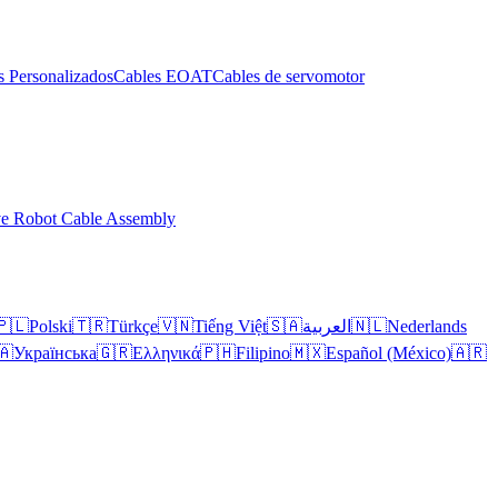
s Personalizados
Cables EOAT
Cables de servomotor
ve Robot Cable Assembly
🇵🇱
Polski
🇹🇷
Türkçe
🇻🇳
Tiếng Việt
🇸🇦
العربية
🇳🇱
Nederlands
🇦
Українська
🇬🇷
Ελληνικά
🇵🇭
Filipino
🇲🇽
Español (México)
🇦🇷