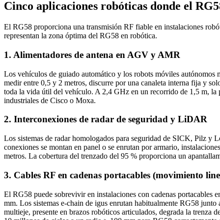
Cinco aplicaciones robóticas donde el RG5
El RG58 proporciona una transmisión RF fiable en instalaciones robóti
representan la zona óptima del RG58 en robótica.
1. Alimentadores de antena en AGV y AMR
Los vehículos de guiado automático y los robots móviles autónomos mo
medir entre 0,5 y 2 metros, discurre por una canaleta interna fija y 
toda la vida útil del vehículo. A 2,4 GHz en un recorrido de 1,5 m, l
industriales de Cisco o Moxa.
2. Interconexiones de radar de seguridad y LiDAR
Los sistemas de radar homologados para seguridad de SICK, Pilz y Leu
conexiones se montan en panel o se enrutan por armario, instalaciones
metros. La cobertura del trenzado del 95 % proporciona un apantalla
3. Cables RF en cadenas portacables (movimiento lin
El RG58 puede sobrevivir en instalaciones con cadenas portacables en 
mm. Los sistemas e-chain de igus enrutan habitualmente RG58 junto a c
multieje, presente en brazos robóticos articulados, degrada la trenza 