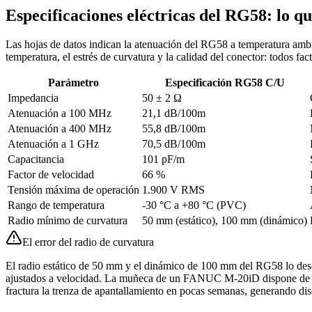
Especificaciones eléctricas del RG58: lo qu
Las hojas de datos indican la atenuación del RG58 a temperatura ambi
temperatura, el estrés de curvatura y la calidad del conector: todos f
Parámetro
Especificación RG58 C/U
Impedancia
50 ± 2 Ω
Atenuación a 100 MHz
21,1 dB/100m
Atenuación a 400 MHz
55,8 dB/100m
Atenuación a 1 GHz
70,5 dB/100m
Capacitancia
101 pF/m
Factor de velocidad
66 %
Tensión máxima de operación
1.900 V RMS
Rango de temperatura
-30 °C a +80 °C (PVC)
Radio mínimo de curvatura
50 mm (estático), 100 mm (dinámico)
El error del radio de curvatura
El radio estático de 50 mm y el dinámico de 100 mm del RG58 lo descal
ajustados a velocidad. La muñeca de un FANUC M-20iD dispone de u
fractura la trenza de apantallamiento en pocas semanas, generando dis