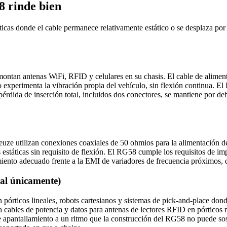
8 rinde bien
cas donde el cable permanece relativamente estático o se desplaza por 
ntan antenas WiFi, RFID y celulares en su chasis. El cable de aliment
solo experimenta la vibración propia del vehículo, sin flexión continu
a pérdida de inserción total, incluidos dos conectores, se mantiene por 
ze utilizan conexiones coaxiales de 50 ohmios para la alimentación de 
 estáticas sin requisito de flexión. El RG58 cumple los requisitos de i
miento adecuado frente a la EMI de variadores de frecuencia próximos,
eal únicamente)
pórticos lineales, robots cartesianos y sistemas de pick-and-place dond
ables de potencia y datos para antenas de lectores RFID en pórticos móv
de apantallamiento a un ritmo que la construcción del RG58 no puede sost