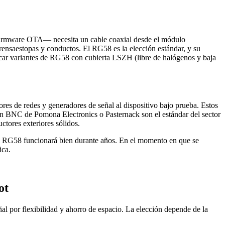
de firmware OTA— necesita un cable coaxial desde el módulo
prensaestopas y conductos. El RG58 es la elección estándar, y su
ficar variantes de RG58 con cubierta LSZH (libre de halógenos y baja
res de redes y generadores de señal al dispositivo bajo prueba. Estos
ón BNC de Pomona Electronics o Pasternack son el estándar del sector
tores exteriores sólidos.
, el RG58 funcionará bien durante años. En el momento en que se
ica.
ot
 por flexibilidad y ahorro de espacio. La elección depende de la