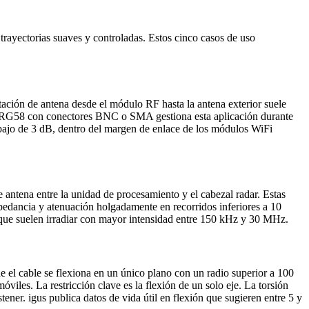
trayectorias suaves y controladas. Estos cinco casos de uso
ación de antena desde el módulo RF hasta la antena exterior suele
a. El RG58 con conectores BNC o SMA gestiona esta aplicación durante
debajo de 3 dB, dentro del margen de enlace de los módulos WiFi
antena entre la unidad de procesamiento y el cabezal radar. Estas
mpedancia y atenuación holgadamente en recorridos inferiores a 10
 que suelen irradiar con mayor intensidad entre 150 kHz y 30 MHz.
e el cable se flexiona en un único plano con un radio superior a 100
iles. La restricción clave es la flexión de un solo eje. La torsión
ener. igus publica datos de vida útil en flexión que sugieren entre 5 y