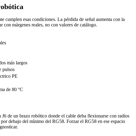
robótica
ente cumplen esas condiciones. La pérdida de señal aumenta con la
ñar con márgenes reales, no con valores de catálogo.
les
dos más largos
e pulsos
éctrico PE
ima de 80 °C
n J6 de un brazo robótico donde el cable deba flexionarse con radios
por debajo del mínimo del RG58. Forzar el RG58 en ese espacio
gnosticar.