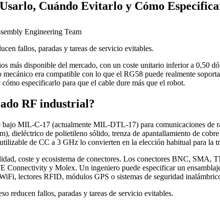
Usarlo, Cuándo Evitarlo y Cómo Especific
ssembly Engineering Team
cen fallos, paradas y tareas de servicio evitables.
más disponible del mercado, con un coste unitario inferior a 0,50 dóla
no mecánico era compatible con lo que el RG58 puede realmente soportar.
 cómo especificarlo para que el cable dure más que el robot.
ado RF industrial?
e bajo MIL-C-17 (actualmente MIL-DTL-17) para comunicaciones de radi
), dieléctrico de polietileno sólido, trenza de apantallamiento de cobr
tilizable de CC a 3 GHz lo convierten en la elección habitual para la t
ilidad, coste y ecosistema de conectores. Los conectores BNC, SMA, T
E Connectivity y Molex. Un ingeniero puede especificar un ensamblaj
WiFi, lectores RFID, módulos GPS o sistemas de seguridad inalámbricos
o reducen fallos, paradas y tareas de servicio evitables.