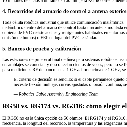
10 millones de ciclos a un radio ≥ 100 mm para RG58 correctamente s
4. Recorridos del armario de control a antena exterio
Toda célula robótica industrial que utilice comunicación inalámbrica
inalámbrico dentro del armario de control hasta una antena montada en 
cubierta de PVC resiste aceites y refrigerantes habituales en entorno
emisión de humos) o FEP en lugar del PVC estándar.
5. Bancos de prueba y calibración
Las estaciones de prueba al final de línea para sistemas robóticos us
ensamblajes se conectan y desconectan cientos de veces, pero no se 
para mediciones RF de banco hasta 1 GHz. Por encima de 1 GHz, se r
El criterio de decisión es sencillo: si el cable permanece quie
necesite flexión multieje, curvas ajustadas o torsión continua, s
—
Robotics Cable Assembly Engineering Team
RG58 vs. RG174 vs. RG316: cómo elegir el
El RG58 no es la única opción de 50 ohmios. El RG174 y el RG316 son
frecuencia, la longitud del recorrido, la temperatura y las exigencias 