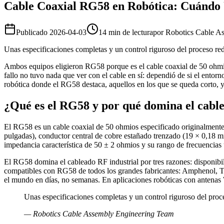
Cable Coaxial RG58 en Robótica: Cuándo 
Publicado
2026-04-03
14 min de lectura
por
Robotics Cable A
Unas especificaciones completas y un control riguroso del proceso redu
Ambos equipos eligieron RG58 porque es el cable coaxial de 50 ohmios 
fallo no tuvo nada que ver con el cable en sí: dependió de si el entor
robótica donde el RG58 destaca, aquellos en los que se queda corto, y
¿Qué es el RG58 y por qué domina el cable
El RG58 es un cable coaxial de 50 ohmios especificado originalment
pulgadas), conductor central de cobre estañado trenzado (19 × 0,18 mm
impedancia característica de 50 ± 2 ohmios y su rango de frecuencias u
El RG58 domina el cableado RF industrial por tres razones: disponib
compatibles con RG58 de todos los grandes fabricantes: Amphenol, T
el mundo en días, no semanas. En aplicaciones robóticas con antenas 
Unas especificaciones completas y un control riguroso del proces
—
Robotics Cable Assembly Engineering Team