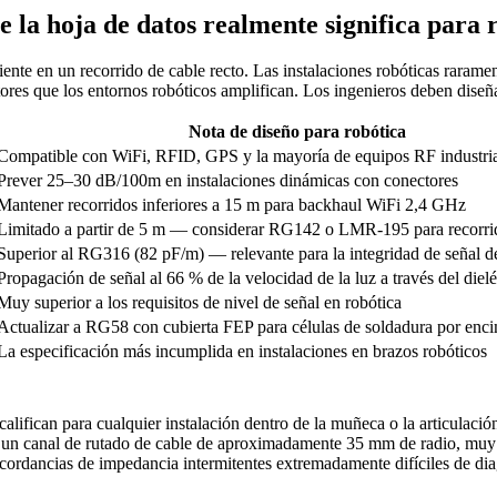
e la hoja de datos realmente significa para 
ente en un recorrido de cable recto. Las instalaciones robóticas raram
actores que los entornos robóticos amplifican. Los ingenieros deben dise
Nota de diseño para robótica
Compatible con WiFi, RFID, GPS y la mayoría de equipos RF industria
Prever 25–30 dB/100m en instalaciones dinámicas con conectores
Mantener recorridos inferiores a 15 m para backhaul WiFi 2,4 GHz
Limitado a partir de 5 m — considerar RG142 o LMR-195 para recorri
Superior al RG316 (82 pF/m) — relevante para la integridad de señal d
Propagación de señal al 66 % de la velocidad de la luz a través del diel
Muy superior a los requisitos de nivel de señal en robótica
Actualizar a RG58 con cubierta FEP para células de soldadura por enc
La especificación más incumplida en instalaciones en brazos robóticos
ifican para cualquier instalación dentro de la muñeca o la articulació
n canal de rutado de cable de aproximadamente 35 mm de radio, muy 
cordancias de impedancia intermitentes extremadamente difíciles de dia