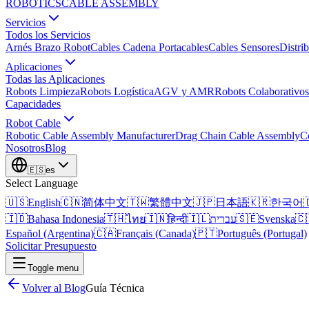
ROBOTICS
CABLE ASSEMBLY
Servicios
Todos los Servicios
Arnés Brazo Robot
Cables Cadena Portacables
Cables Sensores
Distri
Aplicaciones
Todas las Aplicaciones
Robots Limpieza
Robots Logística
AGV y AMR
Robots Colaborativos
Capacidades
Robot Cable
Robotic Cable Assembly Manufacturer
Drag Chain Cable Assembly
C
Nosotros
Blog
🇪🇸
es
Select Language
🇺🇸
English
🇨🇳
简体中文
🇹🇼
繁體中文
🇯🇵
日本語
🇰🇷
한국어

🇮🇩
Bahasa Indonesia
🇹🇭
ไทย
🇮🇳
हिन्दी
🇮🇱
עברית
🇸🇪
Svenska
🇨
Español (Argentina)
🇨🇦
Français (Canada)
🇵🇹
Português (Portugal)
Solicitar Presupuesto
Toggle menu
Volver al Blog
Guía Técnica