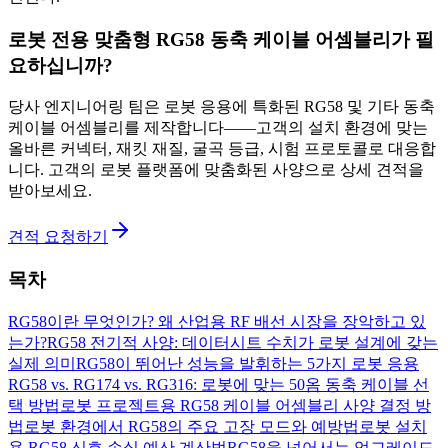
로봇 전용 맞춤형 RG58 동축 케이블 어셈블리가 필
요하십니까?
당사 엔지니어링 팀은 로봇 응용에 특화된 RG58 및 기타 동축
케이블 어셈블리를 제작합니다——고객의 설치 환경에 맞는
올바른 커넥터, 재킷 재질, 굴곡 등급, 시험 프로토콜로 대응합
니다. 고객의 로봇 플랫폼에 맞춤화된 사양으로 상세 견적을
받아보세요.
견적 요청하기
목차
RG58이란 무엇인가? 왜 산업용 RF 배선 시장을 장악하고 있
는가?
RG58 전기적 사양: 데이터시트 수치가 로봇 설계에 갖는
실제 의미
RG58이 뛰어난 성능을 발휘하는 5가지 로봇 응용
RG58 vs. RG174 vs. RG316: 로봇에 맞는 50옴 동축 케이블 선
택 방법
로봇 프로젝트용 RG58 케이블 어셈블리 사양 결정 방
법
로봇 환경에서 RG58의 주요 고장 모드와 예방법
로봇 설치
용 RG58 신호 손실 예산 계산법
RG58을 넘어서는 업그레이드