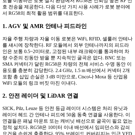
로를 이동하는 로봇 설치 환경에서 RG58은 신뢰성 높은 RF 신
호 전송을 제공한다. 다음 다섯 가지 사용 사례가 로봇 분야에
서 RG58의 최적 활용 범위를 대표한다.
1. AGV 및 AMR 안테나 피드라인
자율 주행 차량과 자율 이동 로봇은 WiFi, RFID, 셀룰러 안테나
를 섀시에 장착한다. RF 모듈에서 외부 안테나까지의 피드라
인은 보통 0.5~2미터로, 고정된 내부 래크웨이를 통과하며 차
량 수준의 진동만 받을 뿐 지속적인 굴곡은 없다. BNC 또는
SMA 커넥터가 달린 RG58은 차량의 전체 서비스 수명 동안 이
용도를 충분히 감당한다. 2.4 GHz, 1.5 m 배선에서 커넥터 2개
포함 총 삽입 손실은 3 dB 미만으로, Cisco나 Moxa 등 산업용
WiFi 모듈의 링크 버짓 마진 이내다.
2. 안전 레이더 및 LiDAR 연결
SICK, Pilz, Leuze 등 안전 등급 레이더 시스템은 처리 유닛과
레이더 헤드 간 안테나 피드에 50옴 동축 연결을 사용한다. 이
연결들은 패널 마운트 또는 캐비닛 배선으로 굴곡이 필요 없는
정적 설치다. RG58은 10미터 이내 배선에서 임피던스와 감쇠
요건을 손쉽게 충족한다. 95% 브레이드 커버리지는 인근 VFD