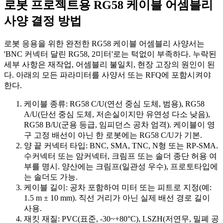
로봇 프로젝트용 RG58 케이블 어셈블리
사양 결정 방법
로봇 응용을 위한 완전한 RG58 케이블 어셈블리 사양서는
'BNC 커넥터 달린 RG58, 2미터'로는 턱없이 부족하다. 누락된
세부 사항은 재작업, 어셈블리 불일치, 현장 고장의 원인이 된
다. 아래의 모든 파라미터를 사양서 또는 RFQ에 포함시켜야
한다.
케이블 종류: RG58 C/U(연선 중심 도체, 범용), RG58
A/U(단선 중심 도체, 저손실이지만 유연성 다소 낮음),
RG58 B/U(군용 등급, 임피던스 공차 엄격). 케이블이 영
구 고정 배선이 아닌 한 로봇에는 RG58 C/U가 기본.
양 끝 커넥터 타입: BNC, SMA, TNC, N형 또는 RP-SMA.
수커넥터 또는 암커넥터, 크림프 또는 솔더 종단 허용 여
부를 명시. 양산에는 크림프(일관성 우수), 프로토타입에
는 솔더도 가능.
케이블 길이: 공차 포함하여 미터 또는 피트로 지정(예:
1.5 m ± 10 mm). 직선 거리가 아닌 실제 배선 경로 길이
사용.
재킷 재질: PVC(표준, -30~+80°C), LSZH(저연무, 밀폐 공