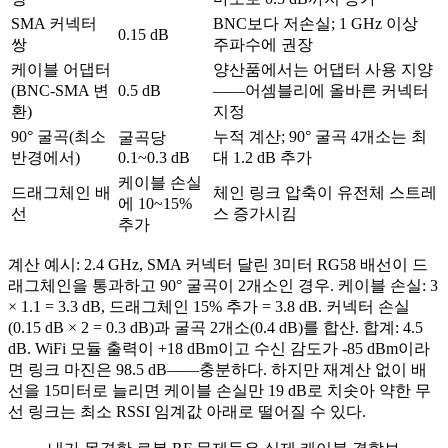
SMA 커넥터
BNC보다 저손실; 1 GHz 이상
0.15 dB
쌍
주파수에 권장
케이블 어댑터
양산품에서는 어댑터 사용 지양
(BNC-SMA 변
0.5 dB
——어셈블리에 올바른 커넥터
환)
지정
90° 굴곡(최소
누적 계산; 90° 굴곡 4개소는 최
굴곡당
반경에서)
0.1~0.3 dB
대 1.2 dB 추가
케이블 손실
드래그체인 배
체인 링크 압축이 유전체 스트레
에 10~15%
선
스 증가시킴
추가
계산 예시: 2.4 GHz, SMA 커넥터 달린 3미터 RG58 배선이 드
래그체인을 통과하고 90° 굴곡이 2개소인 경우. 케이블 손실: 3
× 1.1 = 3.3 dB, 드래그체인 15% 추가 = 3.8 dB. 커넥터 손실
(0.15 dB × 2 = 0.3 dB)과 굴곡 2개소(0.4 dB)를 합산. 합계: 4.5
dB. WiFi 모듈 출력이 +18 dBm이고 수신 감도가 -85 dBm이라
면 링크 마진은 98.5 dB——충분하다. 하지만 재계산 없이 배
선을 15미터로 늘리면 케이블 손실만 19 dB로 치솟아 약한 무
선 링크는 최소 RSSI 임계값 아래로 떨어질 수 있다.