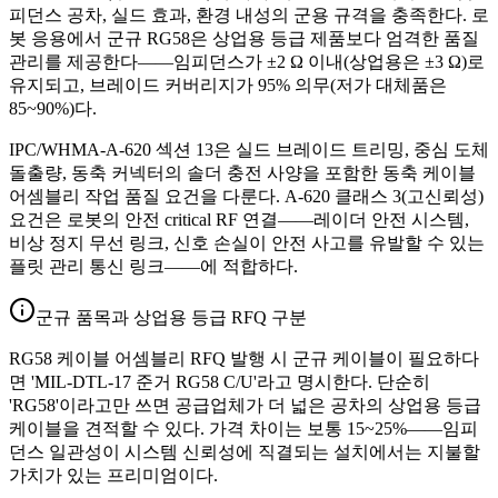
피던스 공차, 실드 효과, 환경 내성의 군용 규격을 충족한다. 로
봇 응용에서 군규 RG58은 상업용 등급 제품보다 엄격한 품질
관리를 제공한다——임피던스가 ±2 Ω 이내(상업용은 ±3 Ω)로
유지되고, 브레이드 커버리지가 95% 의무(저가 대체품은
85~90%)다.
IPC/WHMA-A-620 섹션 13은 실드 브레이드 트리밍, 중심 도체
돌출량, 동축 커넥터의 솔더 충전 사양을 포함한 동축 케이블
어셈블리 작업 품질 요건을 다룬다. A-620 클래스 3(고신뢰성)
요건은 로봇의 안전 critical RF 연결——레이더 안전 시스템,
비상 정지 무선 링크, 신호 손실이 안전 사고를 유발할 수 있는
플릿 관리 통신 링크——에 적합하다.
군규 품목과 상업용 등급 RFQ 구분
RG58 케이블 어셈블리 RFQ 발행 시 군규 케이블이 필요하다
면 'MIL-DTL-17 준거 RG58 C/U'라고 명시한다. 단순히
'RG58'이라고만 쓰면 공급업체가 더 넓은 공차의 상업용 등급
케이블을 견적할 수 있다. 가격 차이는 보통 15~25%——임피
던스 일관성이 시스템 신뢰성에 직결되는 설치에서는 지불할
가치가 있는 프리미엄이다.