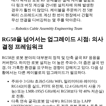
내가 목격한 로봇 RF 문제들은 실제 케이블 결함보
다 링크 버짓 계산을 건너뛴 설치자에 의해 발생한
경우가 훨씬 더 많았다. 케이블을 주문하기 전 5분
짜리 스프레드시트 계산 한 번이 현장에서 간헐적
무선 연결을 디버깅하는 몇 주를 막아준다.
—
Robotics Cable Assembly Engineering Team
RG58을 넘어서는 업그레이드 시점: 의사
결정 프레임워크
RG58은 로봇 분야의 대부분의 정적 및 단축 굴곡 RF 응용을
커버한다. 하지만 로봇 설치는 더 높은 주파수, 더 좁은 굴곡 반
경, 더 가혹한 환경을 요구하는 경향이 강해지고 있다. 다음 상
황에서는 다른 케이블로의 업그레이드가 필요하다.
주파수 3 GHz 초과(5 GHz WiFi, 밀리미터파 레이더):
RG142(이중 실드, PTFE 유전체, 12.4 GHz까지 사용 가
능) 또는 LMR-195(5 GHz에서 RG58보다 약 40% 저손실)
로 전환.
다축 연속 굴곡(로봇 암 내부): RG316 또는 LAPP