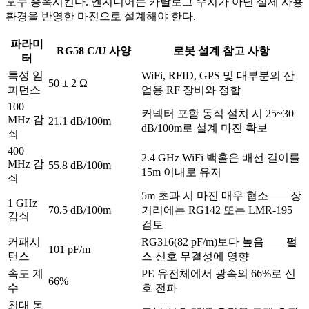
모두 증폭시킨다. 엔지니어는 카탈로그 수치가 아닌 실제 사용
환경을 반영한 마진으로 설계해야 한다.
파라미
RG58 C/U 사양
로봇 설계 참고 사항
터
특성 임
WiFi, RFID, GPS 및 대부분의 산
50 ± 2 Ω
피던스
업용 RF 장비와 정합
100
커넥터 포함 동적 설치 시 25~30
MHz 감
21.1 dB/100m
dB/100m로 설계 마진 확보
쇠
400
2.4 GHz WiFi 백홀은 배선 길이를
MHz 감
55.8 dB/100m
15m 이내로 유지
쇠
5m 초과 시 마진 매우 협소——장
1 GHz
70.5 dB/100m
거리에는 RG142 또는 LMR-195
감쇠
검토
커패시
RG316(82 pF/m)보다 높음——펄
101 pF/m
턴스
스 신호 무결성에 영향
속도 계
PE 유전체에서 광속의 66%로 신
66%
수
호 전파
최대 동