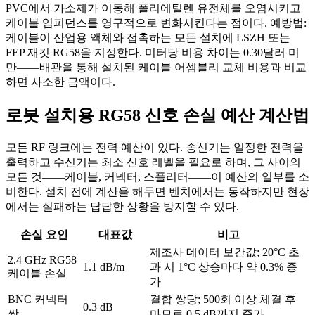
PVC에서 가소제가 이동해 폴리에틸렌 유전체를 오염시키고
케이블 임피던스를 영구적으로 변화시킨다는 점이다. 예방법:
케이블이 산업용 액체와 접촉하는 모든 설치에 LSZH 또는
FEP 재킷 RG58을 지정한다. 미터당 비용 차이는 0.30달러 미
만——배관을 통해 설치된 케이블 어셈블리 교체 비용과 비교
하면 사소한 금액이다.
로봇 설치용 RG58 신호 손실 예산 계산법
모든 RF 링크에는 전력 예산이 있다. 송신기는 일정한 전력을
출력하고 수신기는 최소 신호 레벨을 필요로 하며, 그 사이의
모든 것——케이블, 커넥터, 스플리터——이 예산의 일부를 소
비한다. 설치 전에 계산을 해두면 벤치에서는 동작하지만 현장
에서는 실패하는 답답한 상황을 방지할 수 있다.
손실 요인
대표값
비고
제조사 데이터 보간값; 20°C 초
2.4 GHz RG58
1.1 dB/m
과 시 1°C 상승마다 약 0.3% 증
케이블 손실
가
BNC 커넥터
결합 쌍당; 500회 이상 체결 후
0.3 dB
쌍
마모로 0.5 dB까지 증가