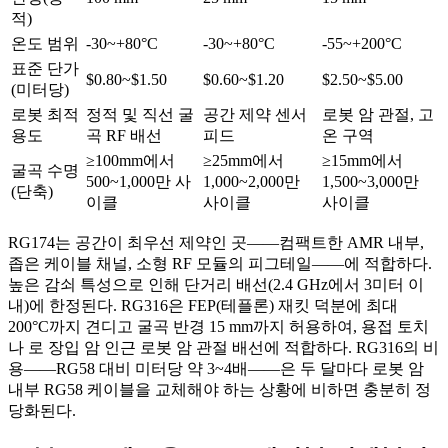
적)
온도 범위
-30~+80°C
-30~+80°C
-55~+200°C
표준 단가
$0.80~$1.50
$0.60~$1.20
$2.50~$5.00
(미터당)
로봇 최적
정적 및 직선 굴
공간 제약 센서
로봇 암 관절, 고
용도
곡 RF 배선
피드
온 구역
≥100mm에서
≥25mm에서
≥15mm에서
굴곡 수명
500~1,000만 사
1,000~2,000만
1,500~3,000만
(단축)
이클
사이클
사이클
RG174는 공간이 최우선 제약인 곳——컴팩트한 AMR 내부,
좁은 케이블 채널, 소형 RF 모듈의 피그테일——에 적합하다.
높은 감쇠 특성으로 인해 단거리 배선(2.4 GHz에서 3미터 이
내)에 한정된다. RG316은 FEP(테플론) 재킷 덕분에 최대
200°C까지 견디고 굴곡 반경 15 mm까지 허용하여, 용접 토치
나 로 장입 암 인근 로봇 암 관절 배선에 적합하다. RG316의 비
용——RG58 대비 미터당 약 3~4배——은 두 달마다 로봇 암
내부 RG58 케이블을 교체해야 하는 상황에 비하면 충분히 정
당화된다.