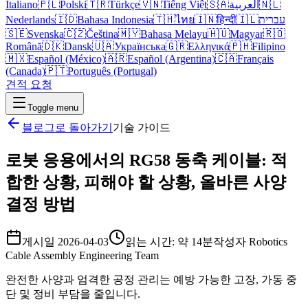
Italiano
🇵🇱
Polski
🇹🇷
Türkçe
🇻🇳
Tiếng Việt
🇸🇦
العربية
🇳🇱
Nederlands
🇮🇩
Bahasa Indonesia
🇹🇭
ไทย
🇮🇳
हिन्दी
🇮🇱
עברית
🇸🇪
Svenska
🇨🇿
Čeština
🇲🇾
Bahasa Melayu
🇭🇺
Magyar
🇷🇴
Română
🇩🇰
Dansk
🇺🇦
Українська
🇬🇷
Ελληνικά
🇵🇭
Filipino
🇲🇽
Español (México)
🇦🇷
Español (Argentina)
🇨🇦
Français
(Canada)
🇵🇹
Português (Portugal)
견적 요청
Toggle menu
블로그로 돌아가기
기술 가이드
로봇 응용에서의 RG58 동축 케이블: 적
합한 상황, 피해야 할 상황, 올바른 사양
결정 방법
게시일
2026-04-03
읽는 시간: 약 14분
작성자
Robotics
Cable Assembly Engineering Team
완전한 사양과 엄격한 공정 관리는 예방 가능한 고장, 가동 중
단 및 정비 부담을 줄입니다.