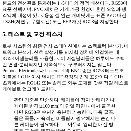
랜드와 전선관을 통과하는 1~5미터의 정적 배선이다. RG58이
표준 선택이며, PVC 재킷은 기계 가공 환경에 흔한 오일과 냉
각액에 내성이 있다. 용접 셀 인근 캐비닛에는 표준 PVC 대신
LSZH(저연무 무할로겐) 또는 FEP 재킷 RG58을 지정한다.
5. 테스트 및 교정 픽스처
로봇 시스템의 최종 검사 스테이션에서는 스펙트럼 분석기, 네
트워크 분석기, 신호 발생기를 피시험 장치에 연결하는 데
RG58 어셈블리를 사용한다. 이 어셈블리들은 하루에도 수백
번 연결·분리되지만 지속적으로 구부러지지는 않는다.
Pomona Electronics나 Pasternack의 BNC 종단 RG58 테스트 케
이블은 1 GHz 이하 벤치탑 RF 측정의 업계 표준이다. 1 GHz
초과에서는 RG142 또는 솔리드 외부 도체를 갖춘 정밀 테스트
케이블로 업그레이드한다.
판단 기준은 단순하다. 케이블이 정지 상태이거나
제어된 반경(≥100 mm)의 단일 평면 내에서 굴곡한
다면 RG58은 수년간 충분히 기능한다. 다축 굴곡,
좁은 곡률, 지속적인 비틀림이 필요해지는 순간 다
른 케이블이 필요하다——아무리 영리한 배선 방
법도 그 물리 법칙을 바꿀 수 없다.