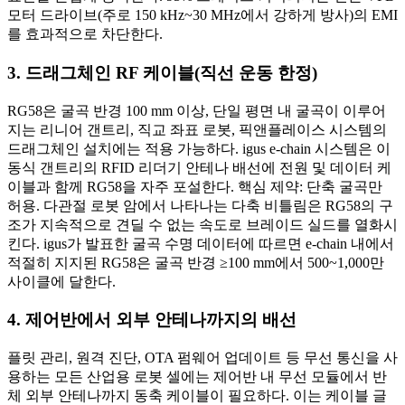
모터 드라이브(주로 150 kHz~30 MHz에서 강하게 방사)의 EMI
를 효과적으로 차단한다.
3. 드래그체인 RF 케이블(직선 운동 한정)
RG58은 굴곡 반경 100 mm 이상, 단일 평면 내 굴곡이 이루어
지는 리니어 갠트리, 직교 좌표 로봇, 픽앤플레이스 시스템의
드래그체인 설치에는 적용 가능하다. igus e-chain 시스템은 이
동식 갠트리의 RFID 리더기 안테나 배선에 전원 및 데이터 케
이블과 함께 RG58을 자주 포설한다. 핵심 제약: 단축 굴곡만
허용. 다관절 로봇 암에서 나타나는 다축 비틀림은 RG58의 구
조가 지속적으로 견딜 수 없는 속도로 브레이드 실드를 열화시
킨다. igus가 발표한 굴곡 수명 데이터에 따르면 e-chain 내에서
적절히 지지된 RG58은 굴곡 반경 ≥100 mm에서 500~1,000만
사이클에 달한다.
4. 제어반에서 외부 안테나까지의 배선
플릿 관리, 원격 진단, OTA 펌웨어 업데이트 등 무선 통신을 사
용하는 모든 산업용 로봇 셀에는 제어반 내 무선 모듈에서 반
체 외부 안테나까지 동축 케이블이 필요하다. 이는 케이블 글