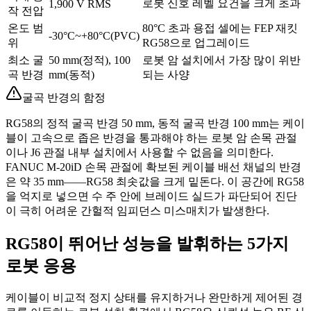
로봇 신호 레벨 요건을 크게 초과
1,900 V RMS
작 전압
온도 범
80°C 초과 용접 셀에는 FEP 재킷
-30°C~+80°C(PVC)
위
RG58으로 업그레이드
최소 굴
50 mm(정적), 100
로봇 암 설치에서 가장 많이 위반
곡 반경
mm(동적)
되는 사양
굴곡 반경의 함정
RG58의 정적 굴곡 반경 50 mm, 동적 굴곡 반경 100 mm는 케이
블이 고속으로 좁은 반경을 통과해야 하는 로봇 암 손목 관절
이나 J6 관절 내부 설치에서 사용할 수 없음을 의미한다.
FANUC M-20iD 손목 관절에 확보된 케이블 배선 채널의 반경
은 약 35 mm——RG58 최솟값을 크게 밑돈다. 이 공간에 RG58
을 억지로 넣으면 수 주 안에 브레이드 실드가 파단되어 진단
이 극히 어려운 간헐적 임피던스 미스매치가 발생한다.
RG58이 뛰어난 성능을 발휘하는 5가지
로봇 응용
케이블이 비교적 정지 상태를 유지하거나 완만하게 제어된 경