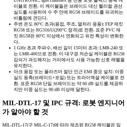
UNITRONIC, igus chainflex 등 전용 로봇 플렉스 동축 케
이블로 전환. 이 케이블들은 브레이드 대신 헬리컬 권선
실드를 사용하여 수 주 안에 RG58 브레이드를 파괴하는
비틀림에 견딘다.
주변 온도 80°C 초과(용접, 주조, 열처리 응용): FEP 재킷
RG58 또는 RG316/U(200°C 정격)로 전환. 표준 PVC 재
킷 RG58은 80°C 이상에서 연화되고 유전 특성이 변화한
다.
1 GHz 초과 주파수, 배선 길이 15미터 초과: LMR-240 또
는 LMR-400으로 전환. 이 대구경 저손실 케이블은 RG58
감쇠가 과도해지는 거리에서도 사용 가능한 신호 레벨을
유지한다.
아크 용접 또는 플라즈마 절단 인근 EMI 중요 설치: 이중
실드 동축(브레이드+포일) 또는 트라이액셜 케이블로 전
환. 표준 RG58 단일 브레이드는 약 60 dB 실드를 제공하
지만 이중 실드는 90 dB 이상에 달한다.
MIL-DTL-17 및 IPC 규격: 로봇 엔지니어
가 알아야 할 것
MIL-DTL-17(구 MIL-C-17)에 따라 제조된 RG58 케이블은 임