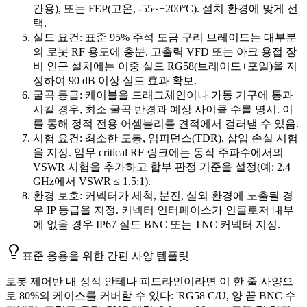
간용), 또는 FEP(고온, -55~+200°C). 설치 환경에 맞게 선
택.
실드 요건: 표준 95% 주석 도금 구리 브레이드는 대부분
의 로봇 RF 용도에 충분. 고출력 VFD 또는 아크 용접 장
비 인근 설치에는 이중 실드 RG58(브레이드+포일)을 지
정하여 90 dB 이상 실드 효과 확보.
굴곡 등급: 케이블을 드래그체인이나 가동 기구에 통과
시킬 경우, 최소 굴곡 반경과 예상 사이클 수를 명시. 이
를 통해 정적 전용 어셈블리를 견적에서 걸러낼 수 있음.
시험 요건: 최소한 도통, 임피던스(TDR), 삽입 손실 시험
을 지정. 임무 critical RF 링크에는 동작 주파수에서의
VSWR 시험을 추가하고 합부 판정 기준을 설정(예: 2.4
GHz에서 VSWR ≤ 1.5:1).
환경 보호: 커넥터가 세척, 분진, 실외 환경에 노출될 경
우 IP 등급을 지정. 커넥터 인터페이스가 인클로저 내부
에 없을 경우 IP67 실드 BNC 또는 TNC 커넥터 지정.
표준 응용을 위한 간편 사양 템플릿
로봇 제어반 내 정적 안테나 피드라인이라면 이 한 줄 사양으
로 80%의 케이스를 커버할 수 있다: 'RG58 C/U, 양 끝 BNC 수