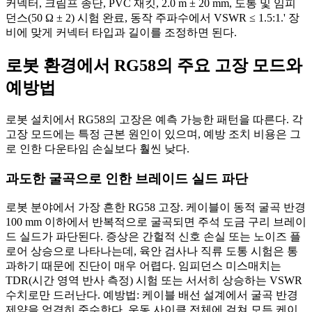
커넥터, 크림프 종단, PVC 재킷, 2.0 m ± 20 mm, 도통 및 임피
던스(50 Ω ± 2) 시험 완료, 동작 주파수에서 VSWR ≤ 1.5:1.' 장
비에 맞게 커넥터 타입과 길이를 조정하면 된다.
로봇 환경에서 RG58의 주요 고장 모드와
예방법
로봇 설치에서 RG58의 고장은 예측 가능한 패턴을 따른다. 각
고장 모드에는 특정 근본 원인이 있으며, 예방 조치 비용은 그
로 인한 다운타임 손실보다 훨씬 낮다.
과도한 굴곡으로 인한 브레이드 실드 파단
로봇 분야에서 가장 흔한 RG58 고장. 케이블이 동적 굴곡 반경
100 mm 이하에서 반복적으로 굴곡되면 주석 도금 구리 브레이
드 실드가 파단된다. 증상은 간헐적 신호 손실 또는 노이즈 플
로어 상승으로 나타나는데, 육안 검사나 직류 도통 시험은 통
과하기 때문에 진단이 매우 어렵다. 임피던스 미스매치는
TDR(시간 영역 반사 측정) 시험 또는 서서히 상승하는 VSWR
수치로만 드러난다. 예방법: 케이블 배선 설계에서 굴곡 반경
제약을 엄격히 준수한다. 운동 사이클 전체에 걸쳐 모든 케이