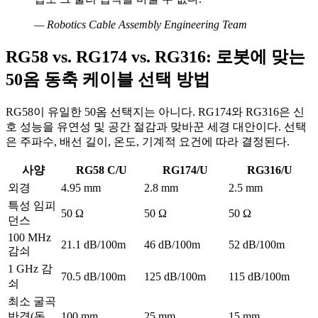
—
Robotics Cable Assembly Engineering Team
RG58 vs. RG174 vs. RG316: 로봇에 맞는
50옴 동축 케이블 선택 방법
RG58이 유일한 50옴 선택지는 아니다. RG174와 RG316은 신
호 성능을 유연성 및 공간 절감과 맞바꾼 세경 대안이다. 선택
은 주파수, 배선 길이, 온도, 기계적 요건에 따라 결정된다.
사양
RG58 C/U
RG174/U
RG316/U
외경
4.95 mm
2.8 mm
2.5 mm
특성 임피
50 Ω
50 Ω
50 Ω
던스
100 MHz
21.1 dB/100m
46 dB/100m
52 dB/100m
감쇠
1 GHz 감
70.5 dB/100m
125 dB/100m
115 dB/100m
쇠
최소 굴곡
반경(동
100 mm
25 mm
15 mm