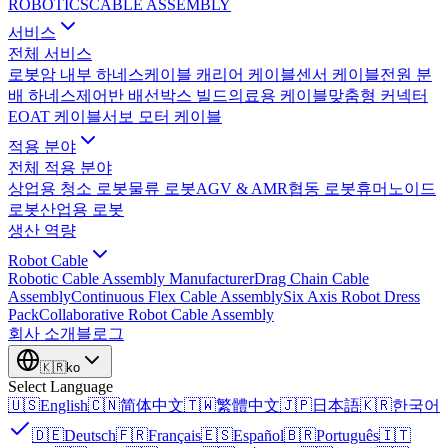
ROBOTICS
CABLE ASSEMBLY
서비스
전체 서비스
로봇암 내부 하네스
케이블 캐리어 케이블
센서 케이블
전원 분
배 하네스
제어반 배선
박스 빌드
의료용 케이블
맞춤형 커넥터
EOAT 케이블
서보 모터 케이블
적용 분야
전체 적용 분야
상업용 청소 로봇
물류 로봇
AGV & AMR
협동 로봇
휴머노이드
로봇
산업용 로봇
생산 역량
Robot Cable
Robotic Cable Assembly Manufacturer
Drag Chain Cable
Assembly
Continuous Flex Cable Assembly
Six Axis Robot Dress
Pack
Collaborative Robot Cable Assembly
회사 소개
블로그
🇰🇷
ko
Select Language
🇺🇸
English
🇨🇳
简体中文
🇹🇼
繁體中文
🇯🇵
日本語
🇰🇷
한국어
🇩🇪
Deutsch
🇫🇷
Français
🇪🇸
Español
🇧🇷
Português
🇮🇹