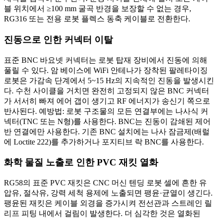
블 위치에서 ≥100 mm 굴곡 반경을 보장할 수 없는 경우,
RG316 또는 전용 로봇 플렉스 동축 케이블로 전환한다.
진동으로 인한 커넥터 이탈
표준 BNC 바요넷 커넥터는 로봇 탑재 장비에서 진동에 의해
풀릴 수 있다. 암 베이스에 WiFi 안테나가 장착된 팔레타이징
로봇은 가감속 단계에서 5~15 Hz의 지속적인 진동을 발생시킨
다. 수천 사이클을 거치면 완전히 고정되지 않은 BNC 커넥터
가 서서히 빠져 에어 갭이 생기고 RF 에너지가 송신기 쪽으로
반사된다. 예방법: 로봇 구조물의 모든 연결부에는 나사식 커
넥터(TNC 또는 N형)를 사용한다. BNC는 진동이 감쇄된 제어
반 연결에만 사용한다. 기존 BNC 설치에는 나사 잠금제(배럴
에 Loctite 222)를 추가하거나 포지티브 락 BNC를 사용한다.
화학 물질 노출로 인한 PVC 재킷 열화
RG58의 표준 PVC 재킷은 CNC 머신 텐딩 로봇 셀에 흔한 유
압유, 절삭유, 강력 세척 용제에 노출되면 팽윤·균열이 생긴다.
팽윤된 재킷은 케이블 외경을 증가시켜 전선관과 스트레인 릴
리프 피팅 내에서 걸림이 발생한다. 더 심각한 것은 열화된