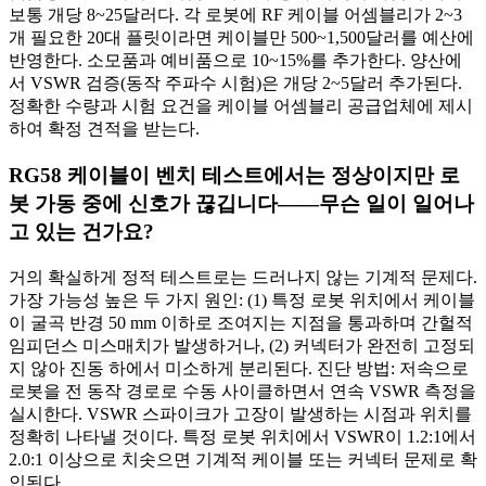
보통 개당 8~25달러다. 각 로봇에 RF 케이블 어셈블리가 2~3
개 필요한 20대 플릿이라면 케이블만 500~1,500달러를 예산에
반영한다. 소모품과 예비품으로 10~15%를 추가한다. 양산에
서 VSWR 검증(동작 주파수 시험)은 개당 2~5달러 추가된다.
정확한 수량과 시험 요건을 케이블 어셈블리 공급업체에 제시
하여 확정 견적을 받는다.
RG58 케이블이 벤치 테스트에서는 정상이지만 로
봇 가동 중에 신호가 끊깁니다——무슨 일이 일어나
고 있는 건가요?
거의 확실하게 정적 테스트로는 드러나지 않는 기계적 문제다.
가장 가능성 높은 두 가지 원인: (1) 특정 로봇 위치에서 케이블
이 굴곡 반경 50 mm 이하로 조여지는 지점을 통과하며 간헐적
임피던스 미스매치가 발생하거나, (2) 커넥터가 완전히 고정되
지 않아 진동 하에서 미소하게 분리된다. 진단 방법: 저속으로
로봇을 전 동작 경로로 수동 사이클하면서 연속 VSWR 측정을
실시한다. VSWR 스파이크가 고장이 발생하는 시점과 위치를
정확히 나타낼 것이다. 특정 로봇 위치에서 VSWR이 1.2:1에서
2.0:1 이상으로 치솟으면 기계적 케이블 또는 커넥터 문제로 확
인된다.