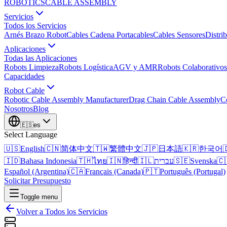
ROBOTICS
CABLE ASSEMBLY
Servicios
Todos los Servicios
Arnés Brazo Robot
Cables Cadena Portacables
Cables Sensores
Distri
Aplicaciones
Todas las Aplicaciones
Robots Limpieza
Robots Logística
AGV y AMR
Robots Colaborativos
Capacidades
Robot Cable
Robotic Cable Assembly Manufacturer
Drag Chain Cable Assembly
C
Nosotros
Blog
🇪🇸
es
Select Language
🇺🇸
English
🇨🇳
简体中文
🇹🇼
繁體中文
🇯🇵
日本語
🇰🇷
한국어

🇮🇩
Bahasa Indonesia
🇹🇭
ไทย
🇮🇳
हिन्दी
🇮🇱
עברית
🇸🇪
Svenska
🇨
Español (Argentina)
🇨🇦
Français (Canada)
🇵🇹
Português (Portugal)
Solicitar Presupuesto
Toggle menu
Volver a Todos los Servicios