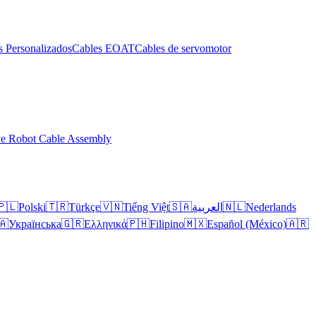
s Personalizados
Cables EOAT
Cables de servomotor
ve Robot Cable Assembly
🇵🇱
Polski
🇹🇷
Türkçe
🇻🇳
Tiếng Việt
🇸🇦
العربية
🇳🇱
Nederlands
🇦
Українська
🇬🇷
Ελληνικά
🇵🇭
Filipino
🇲🇽
Español (México)
🇦🇷