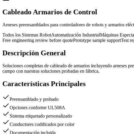
Cableado Armarios de Control
Arneses preensamblados para controladores de robots y armarios eléct
Todos los Sistemas Robot
Automatización Industrial
Máquinas Especia
Free engineering review before quote
Prototype sample support
Test r
Descripción General
Soluciones completas de cableado de armarios incluyendo arneses pret
campo con nuestras soluciones probadas en fábrica.
Características Principales
Preensamblado y probado
Opciones conforme UL508A
Sistema etiquetado personalizado
Conductores codificados por color
Documentación incluida