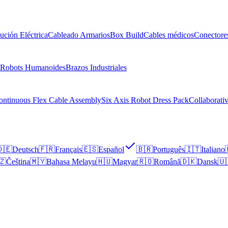
bución Eléctrica
Cableado Armarios
Box Build
Cables médicos
Conectore
Robots Humanoides
Brazos Industriales
ontinuous Flex Cable Assembly
Six Axis Robot Dress Pack
Collaborati
🇪
Deutsch
🇫🇷
Français
🇪🇸
Español
🇧🇷
Português
🇮🇹
Italiano
🇿
Čeština
🇲🇾
Bahasa Melayu
🇭🇺
Magyar
🇷🇴
Română
🇩🇰
Dansk
🇺