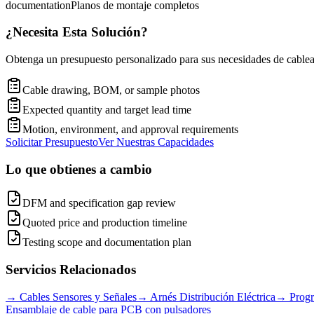
documentation
Planos de montaje completos
¿Necesita Esta Solución?
Obtenga un presupuesto personalizado para sus necesidades de cablead
Cable drawing, BOM, or sample photos
Expected quantity and target lead time
Motion, environment, and approval requirements
Solicitar Presupuesto
Ver Nuestras Capacidades
Lo que obtienes a cambio
DFM and specification gap review
Quoted price and production timeline
Testing scope and documentation plan
Servicios Relacionados
→
Cables Sensores y Señales
→
Arnés Distribución Eléctrica
→
Prog
Ensamblaje de cable para PCB con pulsadores