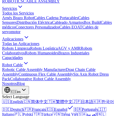
ROBOTICS
CABLE ASSEMBLY
Servicios
Todos los Servicios
Arnés Brazo Robot
Cables Cadena Portacables
Cables
Sensores
Distribución Eléctrica
Cableado Armarios
Box Build
Cables
médicos
Conectores Personalizados
Cables EOAT
Cables de
servomotor
Aplicaciones
Todas las Aplicaciones
Robots Limpieza
Robots Logística
AGV y AMR
Robots
Colaborativos
Robots Humanoides
Brazos Industriales
Capacidades
Robot Cable
Robotic Cable Assembly Manufacturer
Drag Chain Cable
Assembly
Continuous Flex Cable Assembly
Six Axis Robot Dress
Pack
Collaborative Robot Cable Assembly
Nosotros
Blog
🇪🇸
es
Select Language
🇺🇸
English
🇨🇳
简体中文
🇹🇼
繁體中文
🇯🇵
日本語
🇰🇷
한국어
🇩🇪
Deutsch
🇫🇷
Français
🇪🇸
Español
🇧🇷
Português
🇮🇹
Italiano
🇵🇱
Polski
🇹🇷
Türkçe
🇻🇳
Tiếng Việt
🇸🇦
العربية
🇳🇱