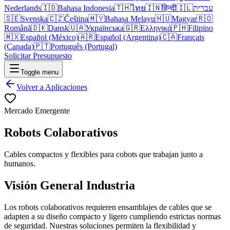
Nederlands
🇮🇩
Bahasa Indonesia
🇹🇭
ไทย
🇮🇳
हिन्दी
🇮🇱
עברית
🇸🇪
Svenska
🇨🇿
Čeština
🇲🇾
Bahasa Melayu
🇭🇺
Magyar
🇷🇴
Română
🇩🇰
Dansk
🇺🇦
Українська
🇬🇷
Ελληνικά
🇵🇭
Filipino
🇲🇽
Español (México)
🇦🇷
Español (Argentina)
🇨🇦
Français
(Canada)
🇵🇹
Português (Portugal)
Solicitar Presupuesto
Toggle menu
Volver a Aplicaciones
Mercado Emergente
Robots Colaborativos
Cables compactos y flexibles para cobots que trabajan junto a
humanos.
Visión General Industria
Los robots colaborativos requieren ensamblajes de cables que se
adapten a su diseño compacto y ligero cumpliendo estrictas normas
de seguridad. Nuestras soluciones permiten la flexibilidad y