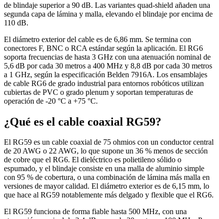
de blindaje superior a 90 dB. Las variantes quad-shield añaden una
segunda capa de lámina y malla, elevando el blindaje por encima de
110 dB.
El diámetro exterior del cable es de 6,86 mm. Se termina con
conectores F, BNC o RCA estándar según la aplicación. El RG6
soporta frecuencias de hasta 3 GHz con una atenuación nominal de
5,6 dB por cada 30 metros a 400 MHz y 8,8 dB por cada 30 metros
a 1 GHz, según la especificación Belden 7916A. Los ensamblajes
de cable RG6 de grado industrial para entornos robóticos utilizan
cubiertas de PVC o grado plenum y soportan temperaturas de
operación de -20 °C a +75 °C.
¿Qué es el cable coaxial RG59?
El RG59 es un cable coaxial de 75 ohmios con un conductor central
de 20 AWG o 22 AWG, lo que supone un 36 % menos de sección
de cobre que el RG6. El dieléctrico es polietileno sólido o
espumado, y el blindaje consiste en una malla de aluminio simple
con 95 % de cobertura, o una combinación de lámina más malla en
versiones de mayor calidad. El diámetro exterior es de 6,15 mm, lo
que hace al RG59 notablemente más delgado y flexible que el RG6.
El RG59 funciona de forma fiable hasta 500 MHz, con una