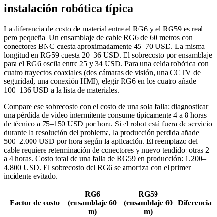
instalación robótica típica
La diferencia de costo de material entre el RG6 y el RG59 es real
pero pequeña. Un ensamblaje de cable RG6 de 60 metros con
conectores BNC cuesta aproximadamente 45–70 USD. La misma
longitud en RG59 cuesta 20–36 USD. El sobrecosto por ensamblaje
para el RG6 oscila entre 25 y 34 USD. Para una celda robótica con
cuatro trayectos coaxiales (dos cámaras de visión, una CCTV de
seguridad, una conexión HMI), elegir RG6 en los cuatro añade
100–136 USD a la lista de materiales.
Compare ese sobrecosto con el costo de una sola falla: diagnosticar
una pérdida de video intermitente consume típicamente 4 a 8 horas
de técnico a 75–150 USD por hora. Si el robot está fuera de servicio
durante la resolución del problema, la producción perdida añade
500–2.000 USD por hora según la aplicación. El reemplazo del
cable requiere reterminación de conectores y nuevo tendido: otras 2
a 4 horas. Costo total de una falla de RG59 en producción: 1.200–
4.800 USD. El sobrecosto del RG6 se amortiza con el primer
incidente evitado.
RG6
RG59
Factor de costo
(ensamblaje 60
(ensamblaje 60
Diferencia
m)
m)