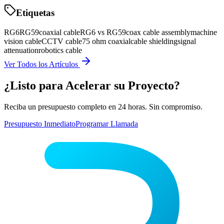
Etiquetas
RG6
RG59
coaxial cable
RG6 vs RG59
coax cable assembly
machine
vision cable
CCTV cable
75 ohm coaxial
cable shielding
signal
attenuation
robotics cable
Ver Todos los Artículos
¿Listo para Acelerar su Proyecto?
Reciba un presupuesto completo en 24 horas. Sin compromiso.
Presupuesto Inmediato
Programar Llamada