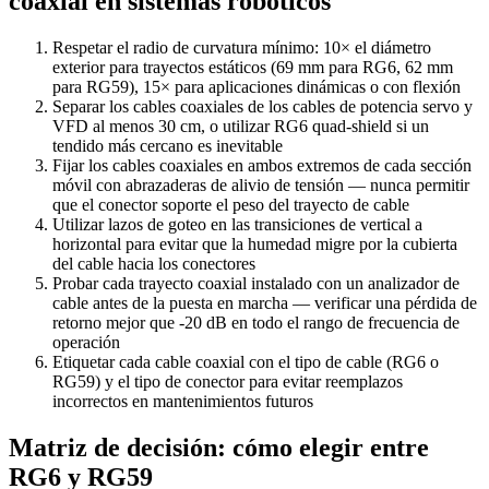
coaxial en sistemas robóticos
Respetar el radio de curvatura mínimo: 10× el diámetro
exterior para trayectos estáticos (69 mm para RG6, 62 mm
para RG59), 15× para aplicaciones dinámicas o con flexión
Separar los cables coaxiales de los cables de potencia servo y
VFD al menos 30 cm, o utilizar RG6 quad-shield si un
tendido más cercano es inevitable
Fijar los cables coaxiales en ambos extremos de cada sección
móvil con abrazaderas de alivio de tensión — nunca permitir
que el conector soporte el peso del trayecto de cable
Utilizar lazos de goteo en las transiciones de vertical a
horizontal para evitar que la humedad migre por la cubierta
del cable hacia los conectores
Probar cada trayecto coaxial instalado con un analizador de
cable antes de la puesta en marcha — verificar una pérdida de
retorno mejor que -20 dB en todo el rango de frecuencia de
operación
Etiquetar cada cable coaxial con el tipo de cable (RG6 o
RG59) y el tipo de conector para evitar reemplazos
incorrectos en mantenimientos futuros
Matriz de decisión: cómo elegir entre
RG6 y RG59