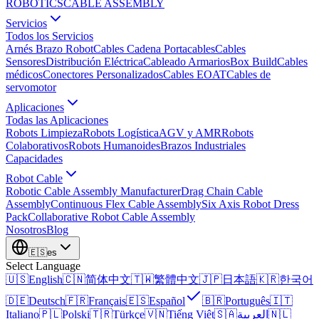
ROBOTICS
CABLE ASSEMBLY
Servicios
Todos los Servicios
Arnés Brazo Robot
Cables Cadena Portacables
Cables
Sensores
Distribución Eléctrica
Cableado Armarios
Box Build
Cables
médicos
Conectores Personalizados
Cables EOAT
Cables de
servomotor
Aplicaciones
Todas las Aplicaciones
Robots Limpieza
Robots Logística
AGV y AMR
Robots
Colaborativos
Robots Humanoides
Brazos Industriales
Capacidades
Robot Cable
Robotic Cable Assembly Manufacturer
Drag Chain Cable
Assembly
Continuous Flex Cable Assembly
Six Axis Robot Dress
Pack
Collaborative Robot Cable Assembly
Nosotros
Blog
🇪🇸
es
Select Language
🇺🇸
English
🇨🇳
简体中文
🇹🇼
繁體中文
🇯🇵
日本語
🇰🇷
한국어
🇩🇪
Deutsch
🇫🇷
Français
🇪🇸
Español
🇧🇷
Português
🇮🇹
Italiano
🇵🇱
Polski
🇹🇷
Türkçe
🇻🇳
Tiếng Việt
🇸🇦
العربية
🇳🇱