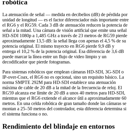
robótica
La atenuación de señal — medida en decibelios (dB) de pérdida por
unidad de longitud — es el factor diferenciador más importante entre
el RG6 y el RG59. Cada 3 dB de atenuación reducen la potencia de
señal a la mitad. Una cámara de visión artificial que emite una señal
HD-SDI 1080p a 1,485 GHz a través de 23 metros de RG59 pierde
aproximadamente 13,5 dB: la señal llega con apenas el 4,5 % de su
potencia original. El mismo trayecto en RG6 pierde 9,9 dB y
entrega el 10,2 % de la potencia original. Esa diferencia de 3,6 dB
puede marcar la línea entre un flujo de video limpio y un
decodificador que pierde fotogramas.
Para sistemas robóticos que emplean cámaras HD-SDI, 3G-SDI o
IP-over-Coax, el RG6 no es opcional, sino un requisito básico. La
norma SMPTE 292M para HD-SDI establece una atenuación
máxima de cable de 20 dB a la mitad de la frecuencia de reloj. El
RG59 alcanza ese límite de 20 dB a unos 40 metros para HD-SDI,
mientras que el RG6 extiende el alcance útil a aproximadamente 60
metros. En una celda robótica de gran tamaño donde las cámaras se
montan a 25–50 metros del controlador, esta diferencia determina si
el sistema funciona o no.
Rendimiento del blindaje en entornos