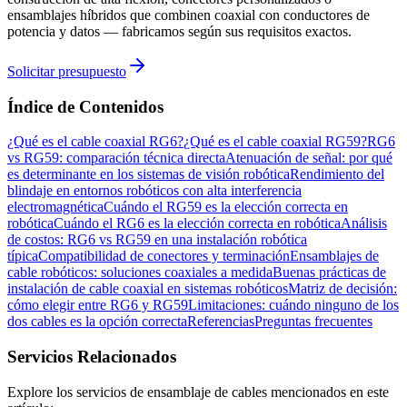
ensamblajes híbridos que combinen coaxial con conductores de
potencia y datos — fabricamos según sus requisitos exactos.
Solicitar presupuesto
Índice de Contenidos
¿Qué es el cable coaxial RG6?
¿Qué es el cable coaxial RG59?
RG6
vs RG59: comparación técnica directa
Atenuación de señal: por qué
es determinante en los sistemas de visión robótica
Rendimiento del
blindaje en entornos robóticos con alta interferencia
electromagnética
Cuándo el RG59 es la elección correcta en
robótica
Cuándo el RG6 es la elección correcta en robótica
Análisis
de costos: RG6 vs RG59 en una instalación robótica
típica
Compatibilidad de conectores y terminación
Ensamblajes de
cable robóticos: soluciones coaxiales a medida
Buenas prácticas de
instalación de cable coaxial en sistemas robóticos
Matriz de decisión:
cómo elegir entre RG6 y RG59
Limitaciones: cuándo ninguno de los
dos cables es la opción correcta
Referencias
Preguntas frecuentes
Servicios Relacionados
Explore los servicios de ensamblaje de cables mencionados en este