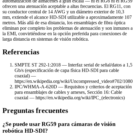
automatización de almacenes a gran escala — ni el RG6 ni el RG59
ofrecen una atenuación aceptable a altas frecuencias. El RG11, con
su conductor central de 14 AWG y un diámetro exterior de 10,3
mm, extiende el alcance HD-SDI utilizable a aproximadamente 107
metros. Más allá de esa distancia, los ensamblajes de fibra óptica
eliminan por completo los problemas de atenuación y son inmunes a
la EMI, convirtiéndose en la opción preferida para conexiones de
larga distancia en sistemas de visión robótica.
Referencias
SMPTE ST 292-1:2018 — Interfaz serial de señal/datos a 1,5
Gb/s (especificación de capa física HD-SDI para cable
coaxial) —
https://en.wikipedia.org/wiki/Uncompressed_video#702/1080
IPC/WHMA-A-620D — Requisitos y criterios de aceptación
para ensamblajes de cables y arneses, Sección 16: Cable
coaxial — https://en.wikipedia.org/wiki/IPC_(electronics)
Preguntas frecuentes
¿Se puede usar RG59 para cámaras de visión
robótica HD-SDI?