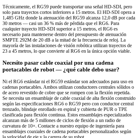
Técnicamente, el RG59 puede transportar una señal HD-SDI, pero
solo para trayectos cortos inferiores a 15 metros. El HD-SDI opera a
1,485 GHz donde la atenuación del RG59 alcanza 12,0 dB por cada
30 metros — casi un 36 % más de pérdida que el RG6. Para
cualquier trayecto HD-SDI superior a 15 metros, el RG6 es
necesario para mantenerse dentro del presupuesto de atenuación
SMPTE 292M de 20 dB a la mitad de la frecuencia de reloj. La
mayoría de las instalaciones de visión robótica utilizan trayectos de
23 a 45 metros, lo que convierte al RG6 en la única opción viable.
Necesito pasar cable coaxial por una cadena
portacables de robot — ¿qué cable debo usar?
Ni el RG6 estándar ni el RG59 estándar son adecuados para uso en
cadenas portacables. Ambos utilizan conductores centrales sólidos o
de acero revestido de cobre que se rompen con la flexión repetida.
Se necesita un ensamblaje de cable coaxial de alta flexión construido
según las especificaciones RG6 o RG59 pero con conductor central
trenzado, blindaje enrollado en espiral y cubierta de PUR o TPE
clasificada para flexión continua. Estos ensamblajes especializados
alcanzan más de 5 millones de ciclos de flexión a un radio de
curvatura de 10×. Contacte a nuestro equipo de ingeniería para
ensamblajes coaxiales de cadena portacables personalizados según
la velocidad de eje y la carrera de su robot.