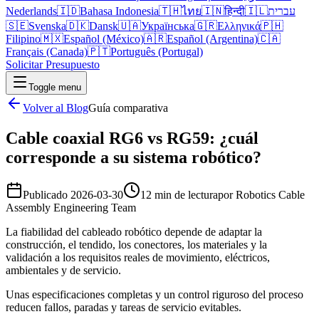
Nederlands
🇮🇩
Bahasa Indonesia
🇹🇭
ไทย
🇮🇳
हिन्दी
🇮🇱
עברית
🇸🇪
Svenska
🇩🇰
Dansk
🇺🇦
Українська
🇬🇷
Ελληνικά
🇵🇭
Filipino
🇲🇽
Español (México)
🇦🇷
Español (Argentina)
🇨🇦
Français (Canada)
🇵🇹
Português (Portugal)
Solicitar Presupuesto
Toggle menu
Volver al Blog
Guía comparativa
Cable coaxial RG6 vs RG59: ¿cuál
corresponde a su sistema robótico?
Publicado
2026-03-30
12 min de lectura
por
Robotics Cable
Assembly Engineering Team
La fiabilidad del cableado robótico depende de adaptar la
construcción, el tendido, los conectores, los materiales y la
validación a los requisitos reales de movimiento, eléctricos,
ambientales y de servicio.
Unas especificaciones completas y un control riguroso del proceso
reducen fallos, paradas y tareas de servicio evitables.