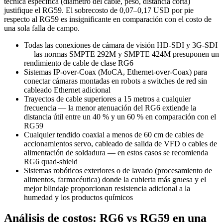
técnica específica (diámetro del cable, peso, distancia corta)
justifique el RG59. El sobrecosto de 0,07–0,17 USD por pie
respecto al RG59 es insignificante en comparación con el costo de
una sola falla de campo.
Todas las conexiones de cámara de visión HD-SDI y 3G-SDI
— las normas SMPTE 292M y SMPTE 424M presuponen un
rendimiento de cable de clase RG6
Sistemas IP-over-Coax (MoCA, Ethernet-over-Coax) para
conectar cámaras montadas en robots a switches de red sin
cableado Ethernet adicional
Trayectos de cable superiores a 15 metros a cualquier
frecuencia — la menor atenuación del RG6 extiende la
distancia útil entre un 40 % y un 60 % en comparación con el
RG59
Cualquier tendido coaxial a menos de 60 cm de cables de
accionamientos servo, cableado de salida de VFD o cables de
alimentación de soldadura — en estos casos se recomienda
RG6 quad-shield
Sistemas robóticos exteriores o de lavado (procesamiento de
alimentos, farmacéutica) donde la cubierta más gruesa y el
mejor blindaje proporcionan resistencia adicional a la
humedad y los productos químicos
Análisis de costos: RG6 vs RG59 en una