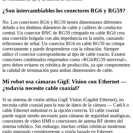
¿Son intercambiables los conectores RG6 y RG59?
No. Los conectores RG6 y RG59 tienen dimensiones diferentes
debido a los distintos diámetros de cable y calibres de conductor
central. Un conector BNC de RG59 crimpado en cable RG6 crea
una conexión holgada con alta impedancia en la unión, causando
reflexiones de señal. Un conector RG6 en cable RG59 no crimpa
correctamente y puede desprenderse con la vibración. Siempre
utilice el conector correspondiente al tipo de cable exacto. Existen
conectores combinados etiquetados como «RG6/RG59 universal»,
pero deben evitarse en robótica de producción, ya que comprometen
la calidad de terminación para ambas dimensiones de cable.
Mi robot usa cámaras GigE Vision con Ethernet —
¿todavía necesito cable coaxial?
Si su sistema de visión utiliza GigE Vision (Gigabit Ethernet), no
necesita cable coaxial para la ruta de datos de la cámara — Cat6A o
cable Ethernet industrial es la opción correcta. El cable coaxial
puede seguir siendo necesario para cámaras de seguridad analógicas,
conexiones de video HMI o conexiones de antena RF dentro del
sistema robótico. Sin embargo, muchas celdas robóticas modernas
están migrando completamente a visión basada en Ethernet,