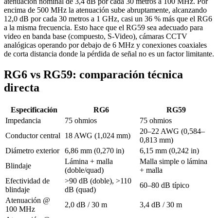
atenuación nominal de 3,4 dB por cada 30 metros a 100 MHz. Por
encima de 500 MHz la atenuación sube abruptamente, alcanzando
12,0 dB por cada 30 metros a 1 GHz, casi un 36 % más que el RG6
a la misma frecuencia. Esto hace que el RG59 sea adecuado para
video en banda base (compuesto, S-Video), cámaras CCTV
analógicas operando por debajo de 6 MHz y conexiones coaxiales
de corta distancia donde la pérdida de señal no es un factor limitante.
RG6 vs RG59: comparación técnica
directa
Especificación
RG6
RG59
Impedancia
75 ohmios
75 ohmios
20–22 AWG (0,584–
Conductor central
18 AWG (1,024 mm)
0,813 mm)
Diámetro exterior
6,86 mm (0,270 in)
6,15 mm (0,242 in)
Lámina + malla
Malla simple o lámina
Blindaje
(doble/quad)
+ malla
Efectividad de
>90 dB (doble), >110
60–80 dB típico
blindaje
dB (quad)
Atenuación @
2,0 dB / 30 m
3,4 dB / 30 m
100 MHz