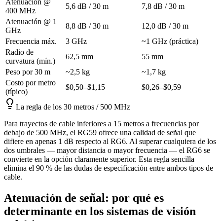
Atenuación @
5,6 dB / 30 m
7,8 dB / 30 m
400 MHz
Atenuación @ 1
8,8 dB / 30 m
12,0 dB / 30 m
GHz
Frecuencia máx.
3 GHz
~1 GHz (práctica)
Radio de
62,5 mm
55 mm
curvatura (mín.)
Peso por 30 m
~2,5 kg
~1,7 kg
Costo por metro
$0,50–$1,15
$0,26–$0,59
(típico)
La regla de los 30 metros / 500 MHz
Para trayectos de cable inferiores a 15 metros a frecuencias por
debajo de 500 MHz, el RG59 ofrece una calidad de señal que
difiere en apenas 1 dB respecto al RG6. Al superar cualquiera de los
dos umbrales — mayor distancia o mayor frecuencia — el RG6 se
convierte en la opción claramente superior. Esta regla sencilla
elimina el 90 % de las dudas de especificación entre ambos tipos de
cable.
Atenuación de señal: por qué es
determinante en los sistemas de visión