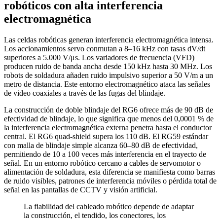
robóticos con alta interferencia
electromagnética
Las celdas robóticas generan interferencia electromagnética intensa.
Los accionamientos servo conmutan a 8–16 kHz con tasas dV/dt
superiores a 5.000 V/μs. Los variadores de frecuencia (VFD)
producen ruido de banda ancha desde 150 kHz hasta 30 MHz. Los
robots de soldadura añaden ruido impulsivo superior a 50 V/m a un
metro de distancia. Este entorno electromagnético ataca las señales
de video coaxiales a través de las fugas del blindaje.
La construcción de doble blindaje del RG6 ofrece más de 90 dB de
efectividad de blindaje, lo que significa que menos del 0,0001 % de
la interferencia electromagnética externa penetra hasta el conductor
central. El RG6 quad-shield supera los 110 dB. El RG59 estándar
con malla de blindaje simple alcanza 60–80 dB de efectividad,
permitiendo de 10 a 100 veces más interferencia en el trayecto de
señal. En un entorno robótico cercano a cables de servomotor o
alimentación de soldadura, esta diferencia se manifiesta como barras
de ruido visibles, patrones de interferencia móviles o pérdida total de
señal en las pantallas de CCTV y visión artificial.
La fiabilidad del cableado robótico depende de adaptar
la construcción, el tendido, los conectores, los