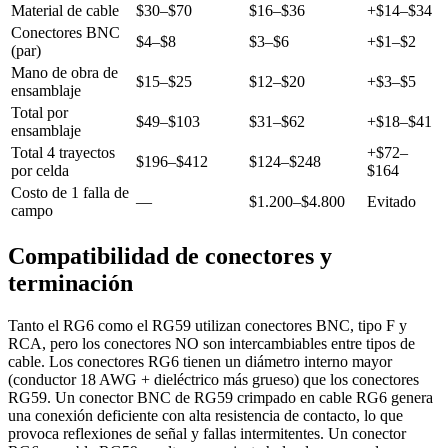
Material de cable
$30–$70
$16–$36
+$14–$34
Conectores BNC
$4–$8
$3–$6
+$1–$2
(par)
Mano de obra de
$15–$25
$12–$20
+$3–$5
ensamblaje
Total por
$49–$103
$31–$62
+$18–$41
ensamblaje
Total 4 trayectos
+$72–
$196–$412
$124–$248
por celda
$164
Costo de 1 falla de
—
$1.200–$4.800
Evitado
campo
Compatibilidad de conectores y
terminación
Tanto el RG6 como el RG59 utilizan conectores BNC, tipo F y
RCA, pero los conectores NO son intercambiables entre tipos de
cable. Los conectores RG6 tienen un diámetro interno mayor
(conductor 18 AWG + dieléctrico más grueso) que los conectores
RG59. Un conector BNC de RG59 crimpado en cable RG6 genera
una conexión deficiente con alta resistencia de contacto, lo que
provoca reflexiones de señal y fallas intermitentes. Un conector