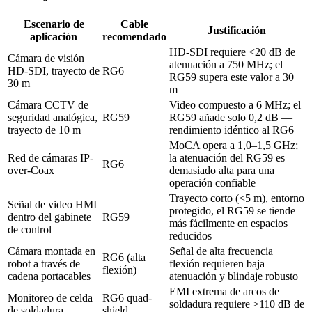
Escenario de
Cable
Justificación
aplicación
recomendado
HD-SDI requiere <20 dB de
Cámara de visión
atenuación a 750 MHz; el
HD-SDI, trayecto de
RG6
RG59 supera este valor a 30
30 m
m
Cámara CCTV de
Video compuesto a 6 MHz; el
seguridad analógica,
RG59
RG59 añade solo 0,2 dB —
trayecto de 10 m
rendimiento idéntico al RG6
MoCA opera a 1,0–1,5 GHz;
Red de cámaras IP-
la atenuación del RG59 es
RG6
over-Coax
demasiado alta para una
operación confiable
Trayecto corto (<5 m), entorno
Señal de video HMI
protegido, el RG59 se tiende
dentro del gabinete
RG59
más fácilmente en espacios
de control
reducidos
Cámara montada en
Señal de alta frecuencia +
RG6 (alta
robot a través de
flexión requieren baja
flexión)
cadena portacables
atenuación y blindaje robusto
EMI extrema de arcos de
Monitoreo de celda
RG6 quad-
soldadura requiere >110 dB de
de soldadura
shield