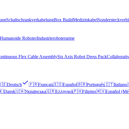
lung
Schaltschrankverkabelung
Box Build
Medizinkabel
Sondersteckverb
Humanoide Roboter
Industrieroboterarme
ontinuous Flex Cable Assembly
Six Axis Robot Dress Pack
Collaborati
🇪
Deutsch
🇫🇷
Français
🇪🇸
Español
🇧🇷
Português
🇮🇹
Italiano
🇰
Dansk
🇺🇦
Українська
🇬🇷
Ελληνικά
🇵🇭
Filipino
🇲🇽
Español (Mé