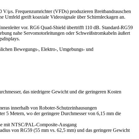
000 V/μs. Frequenzumrichter (VFDs) produzieren Breitbandrauschen
e Umfeld greift koaxiale Videosignale über Schirmleckagen an.
nenleiter vor. RG6 Quad-Shield übertrifft 110 dB. Standard-RG59
mgebung nahe Servomotorleitungen oder Schweißstromkabeln äußert
gsdisplays.
ächlichen Bewegungs-, Elektro-, Umgebungs- und
Durchmesser, das niedrigere Gewicht und die geringeren Kosten
eras innerhalb von Roboter-Schutzeinhausungen
er 5 Metern, wo der geringere Durchmesser von 6,15 mm die
steme mit NTSC/PAL-Composite-Ausgang
egeradius von RG59 (55 mm vs. 62,5 mm) und das geringere Gewicht