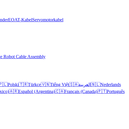
inder
EOAT-Kabel
Servomotorkabel
ve Robot Cable Assembly
🇵🇱
Polski
🇹🇷
Türkçe
🇻🇳
Tiếng Việt
🇸🇦
العربية
🇳🇱
Nederlands
xico)
🇦🇷
Español (Argentina)
🇨🇦
Français (Canada)
🇵🇹
Português