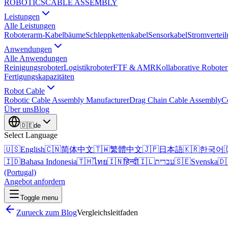
ROBOTICS
CABLE ASSEMBLY
Leistungen
Alle Leistungen
Roboterarm-Kabelbäume
Schleppkettenkabel
Sensorkabel
Stromvertei
Anwendungen
Alle Anwendungen
Reinigungsroboter
Logistikroboter
FTF & AMR
Kollaborative Roboter
Fertigungskapazitäten
Robot Cable
Robotic Cable Assembly Manufacturer
Drag Chain Cable Assembly
C
Über uns
Blog
🇩🇪
de
Select Language
🇺🇸
English
🇨🇳
简体中文
🇹🇼
繁體中文
🇯🇵
日本語
🇰🇷
한국어

🇮🇩
Bahasa Indonesia
🇹🇭
ไทย
🇮🇳
हिन्दी
🇮🇱
עברית
🇸🇪
Svenska
🇩
(Portugal)
Angebot anfordern
Toggle menu
Zurueck zum Blog
Vergleichsleitfaden