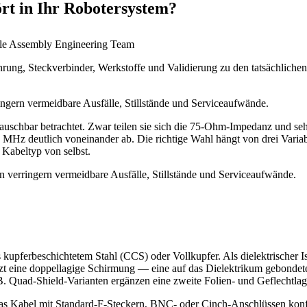
rt in Ihr Robotersystem?
le Assembly Engineering Team
hrung, Steckverbinder, Werkstoffe und Validierung zu den tatsächlic
ingern vermeidbare Ausfälle, Stillstände und Serviceaufwände.
schbar betrachtet. Zwar teilen sie sich die 75-Ohm-Impedanz und sehe
z deutlich voneinander ab. Die richtige Wahl hängt von drei Variab
Kabeltyp von selbst.
n verringern vermeidbare Ausfälle, Stillstände und Serviceaufwände.
pferbeschichtetem Stahl (CCS) oder Vollkupfer. Als dielektrischer Is
tzt eine doppellagige Schirmung — eine auf das Dielektrikum gebonde
 Quad-Shield-Varianten ergänzen eine zweite Folien- und Geflechtlag
 Kabel mit Standard-F-Steckern, BNC- oder Cinch-Anschlüssen konfek