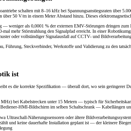
voantriebe schalten mit 8–16 kHz bei Spannungsanstiegsraten über 5.
über 50 V/m in einem Meter Abstand hinzu. Dieses elektromagnetisch
 — weniger als 0,0001 % der externen EMV-Störungen dringen zum In
00-mal mehr Störstrahlung den Signalpfad erreicht. In einer Robotiku
zmuster oder vollständiger Signalausfall auf CCTV- und Bildverarbeitun
au, Führung, Steckverbinder, Werkstoffe und Validierung zu den tats
ik ist
ibt es die korrekte Spezifikation — überall dort, wo sein geringerer 
) bei Kabelstrecken unter 15 Metern — typisch für Sicherheitskam
Bediener-HMI-Bildschirm im selben Schaltschrank — Kabellängen unt
twa Ultraschall-Näherungssensoren oder ältere Bildverarbeitungssy
zählt und keine dauerhafte Installation geplant ist — der kleinere Bi
rlegung