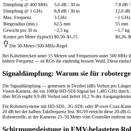
Dämpfung @ 400 MHz
5,6 dB / 30 m
7,8 dB /
Dämpfung @ 1 GHz
8,8 dB / 30 m
12,0 dB
Max. Frequenz
3 GHz
~1 GHz 
Biegeradius (min.)
62,5 mm
55 mm
Gewicht pro 30 m
~2,5 kg
~1,7 kg
Kosten pro Meter (typisch)
$0,50–$1,15
$0,26–$
Die 30-Meter-/500-MHz-Regel
Bei Kabelstrecken unter 15 Metern und Frequenzen unter 500 MHz lie
höhere Frequenz — ist RG6 die eindeutig bessere Wahl. Diese einfach
Signaldämpfung: Warum sie für roboterges
Die Signaldämpfung — gemessen in Dezibel (dB) Verlust pro Längene
Vision-Kamera, die ein 1080p-HD-SDI-Signal bei 1,485 GHz durch 23
über RG6 ergibt 9,9 dB Verlust und liefert 10,2 % der Ausgangsleist
Für Robotersysteme mit HD-SDI-, 3G-SDI- oder IP-over-Coax-Kame
20 dB bei der halben Taktfrequenz fest. RG59 erreicht diese 20-dB-
Roboterzelle, in der Kameras 25–50 Meter vom Controller entfernt mont
Schirmungsleistung in EMV-belasteten R