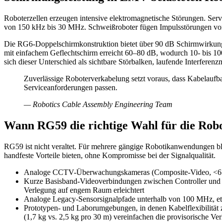
Roboterzellen erzeugen intensive elektromagnetische Störungen. Ser
von 150 kHz bis 30 MHz. Schweißroboter fügen Impulsstörungen von 
Die RG6-Doppelschirmkonstruktion bietet über 90 dB Schirmwirkung
mit einfachem Geflechtschirm erreicht 60–80 dB, wodurch 10- bis 1
sich dieser Unterschied als sichtbare Störbalken, laufende Interferen
Zuverlässige Roboterverkabelung setzt voraus, dass Kabelaufb
Serviceanforderungen passen.
—
Robotics Cable Assembly Engineering Team
Wann RG59 die richtige Wahl für die Robot
RG59 ist nicht veraltet. Für mehrere gängige Robotikanwendungen ble
handfeste Vorteile bieten, ohne Kompromisse bei der Signalqualität.
Analoge CCTV-Überwachungskameras (Composite-Video, <6 MHz
Kurze Basisband-Videoverbindungen zwischen Controller und 
Verlegung auf engem Raum erleichtert
Analoge Legacy-Sensorsignalpfade unterhalb von 100 MHz, e
Prototypen- und Laborumgebungen, in denen Kabelflexibilität 
(1,7 kg vs. 2,5 kg pro 30 m) vereinfachen die provisorische Ve