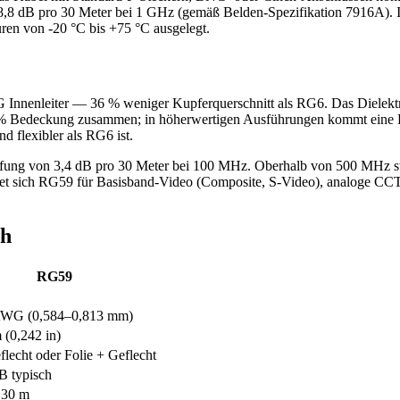
 8,8 dB pro 30 Meter bei 1 GHz (gemäß Belden-Spezifikation 7916A)
en von -20 °C bis +75 °C ausgelegt.
nnenleiter — 36 % weniger Kupferquerschnitt als RG6. Das Dielektr
5 % Bedeckung zusammen; in höherwertigen Ausführungen kommt eine K
 flexibler als RG6 ist.
mpfung von 3,4 dB pro 30 Meter bei 100 MHz. Oberhalb von 500 MHz st
gnet sich RG59 für Basisband-Video (Composite, S-Video), analoge C
ch
RG59
AWG (0,584–0,813 mm)
 (0,242 in)
flecht oder Folie + Geflecht
B typisch
 30 m