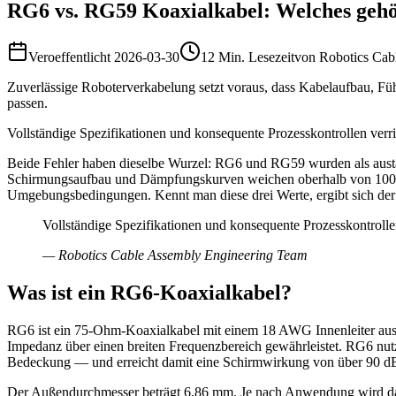
RG6 vs. RG59 Koaxialkabel: Welches gehö
Veroeffentlicht
2026-03-30
12 Min. Lesezeit
von
Robotics Cab
Zuverlässige Roboterverkabelung setzt voraus, dass Kabelaufbau, Fü
passen.
Vollständige Spezifikationen und konsequente Prozesskontrollen verr
Beide Fehler haben dieselbe Wurzel: RG6 und RG59 wurden als austau
Schirmungsaufbau und Dämpfungskurven weichen oberhalb von 100 MH
Umgebungsbedingungen. Kennt man diese drei Werte, ergibt sich der 
Vollständige Spezifikationen und konsequente Prozesskontrolle
—
Robotics Cable Assembly Engineering Team
Was ist ein RG6-Koaxialkabel?
RG6 ist ein 75-Ohm-Koaxialkabel mit einem 18 AWG Innenleiter aus ku
Impedanz über einen breiten Frequenzbereich gewährleistet. RG6 nu
Bedeckung — und erreicht damit eine Schirmwirkung von über 90 dB.
Der Außendurchmesser beträgt 6,86 mm. Je nach Anwendung wird das