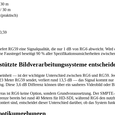
 30 m
 / 30 m
(praktisch)
0,59
fert RG59 eine Signalqualität, die nur 1 dB von RG6 abweicht. Wird e
e Faustregel beseitigt 90 % aller Spezifikationsunsicherheiten zwisch
tützte Bildverarbeitungssysteme entscheide
inheit — ist der wichtigste Unterschied zwischen RG6 und RG59. Jede 
 Meter RG59 sendet, verliert rund 13,5 dB — das Signal kommt nur no
ung. Diese 3,6 dB Differenz können über ein sauberes Videobild oder B
ras ist RG6 keine Option, sondern Grundvoraussetzung. Der SMPTE
Grenze bereits bei rund 40 Metern für HD-SDI, während RG6 den nutzba
iert sind, entscheidet dieser Unterschied darüber, ob das System funkt
obotikumgebungen