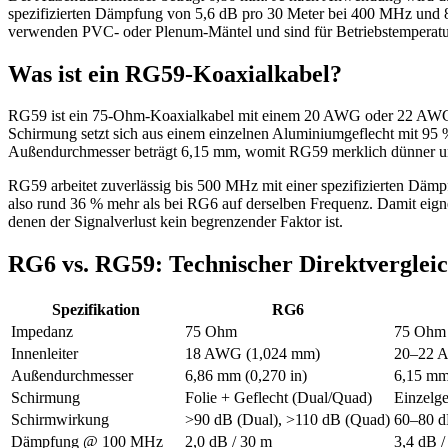
spezifizierten Dämpfung von 5,6 dB pro 30 Meter bei 400 MHz und
verwenden PVC- oder Plenum-Mäntel und sind für Betriebstemperatur
Was ist ein RG59-Koaxialkabel?
RG59 ist ein 75-Ohm-Koaxialkabel mit einem 20 AWG oder 22 AWG I
Schirmung setzt sich aus einem einzelnen Aluminiumgeflecht mit 9
Außendurchmesser beträgt 6,15 mm, womit RG59 merklich dünner und
RG59 arbeitet zuverlässig bis 500 MHz mit einer spezifizierten Dä
also rund 36 % mehr als bei RG6 auf derselben Frequenz. Damit ei
denen der Signalverlust kein begrenzender Faktor ist.
RG6 vs. RG59: Technischer Direktverglei
Spezifikation
RG6
Impedanz
75 Ohm
75 Ohm
Innenleiter
18 AWG (1,024 mm)
20–22 
Außendurchmesser
6,86 mm (0,270 in)
6,15 mm
Schirmung
Folie + Geflecht (Dual/Quad)
Einzelge
Schirmwirkung
>90 dB (Dual), >110 dB (Quad)
60–80 d
Dämpfung @ 100 MHz
2,0 dB / 30 m
3,4 dB /