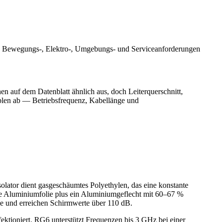
hen Bewegungs-, Elektro-, Umgebungs- und Serviceanforderungen
n auf dem Datenblatt ähnlich aus, doch Leiterquerschnitt,
len ab — Betriebsfrequenz, Kabellänge und
olator dient gasgeschäumtes Polyethylen, das eine konstante
te Aluminiumfolie plus ein Aluminiumgeflecht mit 60–67 %
e und erreichen Schirmwerte über 110 dB.
tioniert. RG6 unterstützt Frequenzen bis 3 GHz bei einer