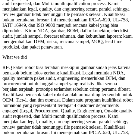
audit requested, dan Multi-month qualification process. Kami
menjalankan legal, quality, dan engineering secara paralel sehingga
review gambar tidak menunggu file pemasok selesai. Kualifikasi
bukan pertukaran brosur. Ini menerjemahkan IPC-A-620, UL-758,
IATF 16949, dan ISO 9000 menjadi rencana kabel yang bisa
diproduksi. Kirim NDA, gambar, BOM, daftar konektor, checklist
audit, jumlah sampel, forecast tahunan, dan kebutuhan laporan; kami
mengembalikan DFM, risiko, rencana sampel, MOQ, lead time
produksi, dan paket penawaran.
What we did
RFQ kabel robot bisa tertahan meskipun gambar sudah jelas karena
pemasok belum lolos gerbang kualifikasi. Legal meninjau NDA,
quality meminta paket audit, engineering memerlukan DFM, dan
procurement butuh tanggal sampel yang realistis. Jika semua
berjalan terpisah, prototipe terlambat sebelum crimp pertama dibuat.
Kualifikasi pemasok kabel robot adalah onboarding terkendali untuk
OEM, Tier-1, dan tim otomasi. Dalam satu program kualifikasi robot
humanoid yang representatif terdapat 4 customer departments
engaged (Legal, Procurement, Quality, Engineering), On-site quality
audit requested, dan Multi-month qualification process. Kami
menjalankan legal, quality, dan engineering secara paralel sehingga
review gambar tidak menunggu file pemasok selesai. Kualifikasi
bukan pertukaran brosur. Ini menerjemahkan IPC-A-620, UL-758,