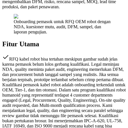
mengembalikan DFM, risiko, rencana sampel, MOQ, lead time
produksi, dan paket penawaran.
Onboarding pemasok untuk RFQ OEM robot dengan
NDA, kuesioner mutu, audit, DFM, sampel, dan
laporan pengujian.
Fitur Utama
RFQ kabel robot bisa tertahan meskipun gambar sudah jelas
karena pemasok belum lolos gerbang kualifikasi. Legal meninjau
NDA, quality meminta paket audit, engineering memerlukan DFM,
dan procurement butuh tanggal sampel yang realistis. Jika semua
berjalan terpisah, prototipe terlambat sebelum crimp pertama dibuat.
Kualifikasi pemasok kabel robot adalah onboarding terkendali untuk
OEM, Tier-1, dan tim otomasi. Dalam satu program kualifikasi robot
humanoid yang representatif terdapat 4 customer departments
engaged (Legal, Procurement, Quality, Engineering), On-site quality
audit requested, dan Multi-month qualification process. Kami
menjalankan legal, quality, dan engineering secara paralel sehingga
review gambar tidak menunggu file pemasok selesai. Kualifikasi
bukan pertukaran brosur. Ini menerjemahkan IPC-A-620, UL-758,
IATF 16949, dan ISO 9000 menjadi rencana kabel yang bisa