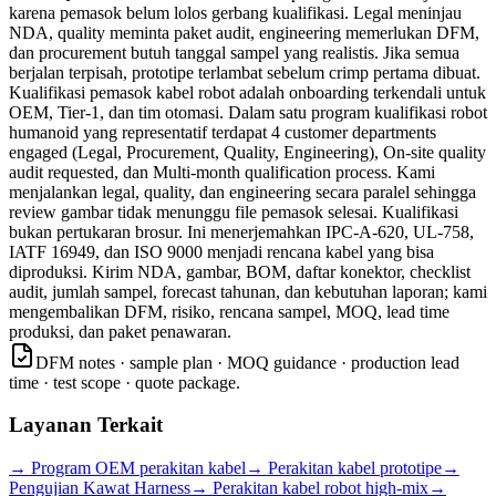
karena pemasok belum lolos gerbang kualifikasi. Legal meninjau
NDA, quality meminta paket audit, engineering memerlukan DFM,
dan procurement butuh tanggal sampel yang realistis. Jika semua
berjalan terpisah, prototipe terlambat sebelum crimp pertama dibuat.
Kualifikasi pemasok kabel robot adalah onboarding terkendali untuk
OEM, Tier-1, dan tim otomasi. Dalam satu program kualifikasi robot
humanoid yang representatif terdapat 4 customer departments
engaged (Legal, Procurement, Quality, Engineering), On-site quality
audit requested, dan Multi-month qualification process. Kami
menjalankan legal, quality, dan engineering secara paralel sehingga
review gambar tidak menunggu file pemasok selesai. Kualifikasi
bukan pertukaran brosur. Ini menerjemahkan IPC-A-620, UL-758,
IATF 16949, dan ISO 9000 menjadi rencana kabel yang bisa
diproduksi. Kirim NDA, gambar, BOM, daftar konektor, checklist
audit, jumlah sampel, forecast tahunan, dan kebutuhan laporan; kami
mengembalikan DFM, risiko, rencana sampel, MOQ, lead time
produksi, dan paket penawaran.
DFM notes · sample plan · MOQ guidance · production lead
time · test scope · quote package.
Layanan Terkait
→
Program OEM perakitan kabel
→
Perakitan kabel prototipe
→
Pengujian Kawat Harness
→
Perakitan kabel robot high-mix
→