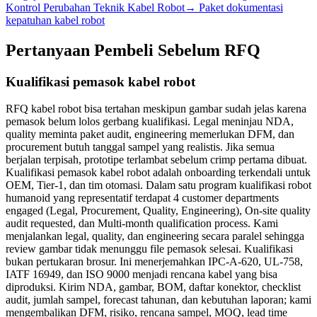
Kontrol Perubahan Teknik Kabel Robot
→
Paket dokumentasi
kepatuhan kabel robot
Pertanyaan Pembeli Sebelum RFQ
Kualifikasi pemasok kabel robot
RFQ kabel robot bisa tertahan meskipun gambar sudah jelas karena
pemasok belum lolos gerbang kualifikasi. Legal meninjau NDA,
quality meminta paket audit, engineering memerlukan DFM, dan
procurement butuh tanggal sampel yang realistis. Jika semua
berjalan terpisah, prototipe terlambat sebelum crimp pertama dibuat.
Kualifikasi pemasok kabel robot adalah onboarding terkendali untuk
OEM, Tier-1, dan tim otomasi. Dalam satu program kualifikasi robot
humanoid yang representatif terdapat 4 customer departments
engaged (Legal, Procurement, Quality, Engineering), On-site quality
audit requested, dan Multi-month qualification process. Kami
menjalankan legal, quality, dan engineering secara paralel sehingga
review gambar tidak menunggu file pemasok selesai. Kualifikasi
bukan pertukaran brosur. Ini menerjemahkan IPC-A-620, UL-758,
IATF 16949, dan ISO 9000 menjadi rencana kabel yang bisa
diproduksi. Kirim NDA, gambar, BOM, daftar konektor, checklist
audit, jumlah sampel, forecast tahunan, dan kebutuhan laporan; kami
mengembalikan DFM, risiko, rencana sampel, MOQ, lead time