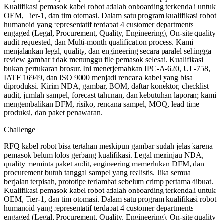
Kualifikasi pemasok kabel robot adalah onboarding terkendali untuk
OEM, Tier-1, dan tim otomasi. Dalam satu program kualifikasi robot
humanoid yang representatif terdapat 4 customer departments
engaged (Legal, Procurement, Quality, Engineering), On-site quality
audit requested, dan Multi-month qualification process. Kami
menjalankan legal, quality, dan engineering secara paralel sehingga
review gambar tidak menunggu file pemasok selesai. Kualifikasi
bukan pertukaran brosur. Ini menerjemahkan IPC-A-620, UL-758,
IATF 16949, dan ISO 9000 menjadi rencana kabel yang bisa
diproduksi. Kirim NDA, gambar, BOM, daftar konektor, checklist
audit, jumlah sampel, forecast tahunan, dan kebutuhan laporan; kami
mengembalikan DFM, risiko, rencana sampel, MOQ, lead time
produksi, dan paket penawaran.
Challenge
RFQ kabel robot bisa tertahan meskipun gambar sudah jelas karena
pemasok belum lolos gerbang kualifikasi. Legal meninjau NDA,
quality meminta paket audit, engineering memerlukan DFM, dan
procurement butuh tanggal sampel yang realistis. Jika semua
berjalan terpisah, prototipe terlambat sebelum crimp pertama dibuat.
Kualifikasi pemasok kabel robot adalah onboarding terkendali untuk
OEM, Tier-1, dan tim otomasi. Dalam satu program kualifikasi robot
humanoid yang representatif terdapat 4 customer departments
engaged (Legal, Procurement, Quality, Engineering), On-site quality