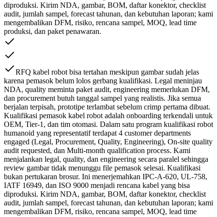
diproduksi. Kirim NDA, gambar, BOM, daftar konektor, checklist
audit, jumlah sampel, forecast tahunan, dan kebutuhan laporan; kami
mengembalikan DFM, risiko, rencana sampel, MOQ, lead time
produksi, dan paket penawaran.
RFQ kabel robot bisa tertahan meskipun gambar sudah jelas
karena pemasok belum lolos gerbang kualifikasi. Legal meninjau
NDA, quality meminta paket audit, engineering memerlukan DFM,
dan procurement butuh tanggal sampel yang realistis. Jika semua
berjalan terpisah, prototipe terlambat sebelum crimp pertama dibuat.
Kualifikasi pemasok kabel robot adalah onboarding terkendali untuk
OEM, Tier-1, dan tim otomasi. Dalam satu program kualifikasi robot
humanoid yang representatif terdapat 4 customer departments
engaged (Legal, Procurement, Quality, Engineering), On-site quality
audit requested, dan Multi-month qualification process. Kami
menjalankan legal, quality, dan engineering secara paralel sehingga
review gambar tidak menunggu file pemasok selesai. Kualifikasi
bukan pertukaran brosur. Ini menerjemahkan IPC-A-620, UL-758,
IATF 16949, dan ISO 9000 menjadi rencana kabel yang bisa
diproduksi. Kirim NDA, gambar, BOM, daftar konektor, checklist
audit, jumlah sampel, forecast tahunan, dan kebutuhan laporan; kami
mengembalikan DFM, risiko, rencana sampel, MOQ, lead time