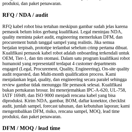
produksi, dan paket penawaran.
RFQ / NDA / audit
RFQ kabel robot bisa tertahan meskipun gambar sudah jelas karena
pemasok belum lolos gerbang kualifikasi. Legal meninjau NDA,
quality meminta paket audit, engineering memerlukan DFM, dan
procurement butuh tanggal sampel yang realistis. Jika semua
berjalan terpisah, prototipe terlambat sebelum crimp pertama dibuat.
Kualifikasi pemasok kabel robot adalah onboarding terkendali untuk
OEM, Tier-1, dan tim otomasi. Dalam satu program kualifikasi robot
humanoid yang representatif terdapat 4 customer departments
engaged (Legal, Procurement, Quality, Engineering), On-site quality
audit requested, dan Multi-month qualification process. Kami
menjalankan legal, quality, dan engineering secara paralel sehingga
review gambar tidak menunggu file pemasok selesai. Kualifikasi
bukan pertukaran brosur. Ini menerjemahkan IPC-A-620, UL-758,
IATF 16949, dan ISO 9000 menjadi rencana kabel yang bisa
diproduksi. Kirim NDA, gambar, BOM, daftar konektor, checklist
audit, jumlah sampel, forecast tahunan, dan kebutuhan laporan; kami
mengembalikan DFM, risiko, rencana sampel, MOQ, lead time
produksi, dan paket penawaran.
DFM / MOQ / lead time