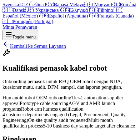
Svenska
🇨🇿
Čeština
🇲🇾
Bahasa Melayu
🇭🇺
Magyar
🇷🇴
Română
🇩🇰
Dansk
🇺🇦
Українська
🇬🇷
Ελληνικά
🇵🇭
Filipino
🇲🇽
Español (México)
🇦🇷
Español (Argentina)
🇨🇦
Français (Canada)
🇵🇹
Português (Portugal)
Minta Penawaran
Toggle menu
Kembali ke Semua Layanan
Kualifikasi pemasok kabel robot
Onboarding pemasok untuk RFQ OEM robot dengan NDA,
kuesioner mutu, audit, DFM, sampel, dan laporan pengujian.
Humanoid robot OEM onboarding
Tier-1 automation supplier
approval
Prototype cable sourcing
AGV and AMR launch
programs
Robot arm harness qualification
4 customer departments engaged (Legal, Procurement, Quality,
Engineering)
On-site quality audit requested
Multi-month
qualification process
5-10 business day sample target after clearance
Ringkasan