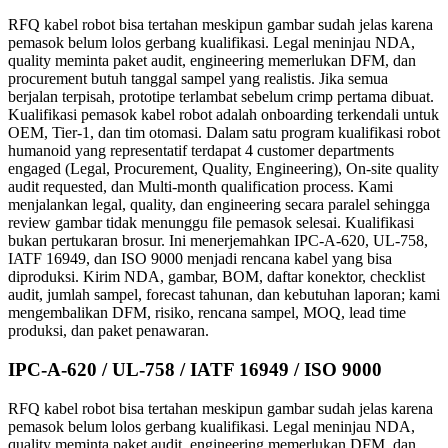
RFQ kabel robot bisa tertahan meskipun gambar sudah jelas karena
pemasok belum lolos gerbang kualifikasi. Legal meninjau NDA,
quality meminta paket audit, engineering memerlukan DFM, dan
procurement butuh tanggal sampel yang realistis. Jika semua
berjalan terpisah, prototipe terlambat sebelum crimp pertama dibuat.
Kualifikasi pemasok kabel robot adalah onboarding terkendali untuk
OEM, Tier-1, dan tim otomasi. Dalam satu program kualifikasi robot
humanoid yang representatif terdapat 4 customer departments
engaged (Legal, Procurement, Quality, Engineering), On-site quality
audit requested, dan Multi-month qualification process. Kami
menjalankan legal, quality, dan engineering secara paralel sehingga
review gambar tidak menunggu file pemasok selesai. Kualifikasi
bukan pertukaran brosur. Ini menerjemahkan IPC-A-620, UL-758,
IATF 16949, dan ISO 9000 menjadi rencana kabel yang bisa
diproduksi. Kirim NDA, gambar, BOM, daftar konektor, checklist
audit, jumlah sampel, forecast tahunan, dan kebutuhan laporan; kami
mengembalikan DFM, risiko, rencana sampel, MOQ, lead time
produksi, dan paket penawaran.
IPC-A-620 / UL-758 / IATF 16949 / ISO 9000
RFQ kabel robot bisa tertahan meskipun gambar sudah jelas karena
pemasok belum lolos gerbang kualifikasi. Legal meninjau NDA,
quality meminta paket audit, engineering memerlukan DFM, dan