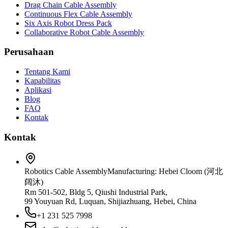
Drag Chain Cable Assembly
Continuous Flex Cable Assembly
Six Axis Robot Dress Pack
Collaborative Robot Cable Assembly
Perusahaan
Tentang Kami
Kapabilitas
Aplikasi
Blog
FAQ
Kontak
Kontak
Robotics Cable Assembly
Manufacturing: Hebei Cloom (河北
阔沐)
Rm 501-502, Bldg 5, Qiushi Industrial Park,
99 Youyuan Rd, Luquan, Shijiazhuang, Hebei, China
+1 231 525 7998