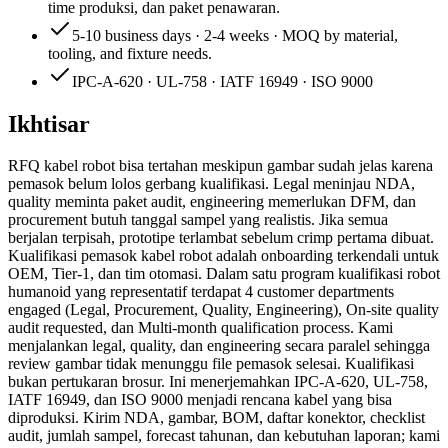
time produksi, dan paket penawaran.
5-10 business days · 2-4 weeks · MOQ by material,
tooling, and fixture needs.
IPC-A-620 · UL-758 · IATF 16949 · ISO 9000
Ikhtisar
RFQ kabel robot bisa tertahan meskipun gambar sudah jelas karena
pemasok belum lolos gerbang kualifikasi. Legal meninjau NDA,
quality meminta paket audit, engineering memerlukan DFM, dan
procurement butuh tanggal sampel yang realistis. Jika semua
berjalan terpisah, prototipe terlambat sebelum crimp pertama dibuat.
Kualifikasi pemasok kabel robot adalah onboarding terkendali untuk
OEM, Tier-1, dan tim otomasi. Dalam satu program kualifikasi robot
humanoid yang representatif terdapat 4 customer departments
engaged (Legal, Procurement, Quality, Engineering), On-site quality
audit requested, dan Multi-month qualification process. Kami
menjalankan legal, quality, dan engineering secara paralel sehingga
review gambar tidak menunggu file pemasok selesai. Kualifikasi
bukan pertukaran brosur. Ini menerjemahkan IPC-A-620, UL-758,
IATF 16949, dan ISO 9000 menjadi rencana kabel yang bisa
diproduksi. Kirim NDA, gambar, BOM, daftar konektor, checklist
audit, jumlah sampel, forecast tahunan, dan kebutuhan laporan; kami