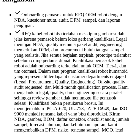
Onboarding pemasok untuk RFQ OEM robot dengan
NDA, kuesioner mutu, audit, DFM, sampel, dan laporan
pengujian.
RFQ kabel robot bisa tertahan meskipun gambar sudah
jelas karena pemasok belum lolos gerbang kualifikasi. Legal
meninjau NDA, quality meminta paket audit, engineering
memerlukan DFM, dan procurement butuh tanggal sampel
yang realistis. Jika semua berjalan terpisah, prototipe terlambat
sebelum crimp pertama dibuat. Kualifikasi pemasok kabel
robot adalah onboarding terkendali untuk OEM, Tier-1, dan
tim otomasi. Dalam satu program kualifikasi robot humanoid
yang representatif terdapat 4 customer departments engaged
(Legal, Procurement, Quality, Engineering), On-site quality
audit requested, dan Multi-month qualification process. Kami
menjalankan legal, quality, dan engineering secara paralel
sehingga review gambar tidak menunggu file pemasok
selesai. Kualifikasi bukan pertukaran brosur. Ini
menerjemahkan IPC-A-620, UL-758, IATF 16949, dan ISO
9000 menjadi rencana kabel yang bisa diproduksi. Kirim
NDA, gambar, BOM, daftar konektor, checklist audit, jumlah
sampel, forecast tahunan, dan kebutuhan laporan; kami
mengembalikan DFM, risiko, rencana sampel, MOQ, lead