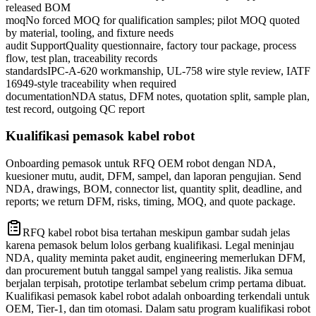
released BOM
moq
No forced MOQ for qualification samples; pilot MOQ quoted
by material, tooling, and fixture needs
audit Support
Quality questionnaire, factory tour package, process
flow, test plan, traceability records
standards
IPC-A-620 workmanship, UL-758 wire style review, IATF
16949-style traceability when required
documentation
NDA status, DFM notes, quotation split, sample plan,
test record, outgoing QC report
Kualifikasi pemasok kabel robot
Onboarding pemasok untuk RFQ OEM robot dengan NDA,
kuesioner mutu, audit, DFM, sampel, dan laporan pengujian. Send
NDA, drawings, BOM, connector list, quantity split, deadline, and
reports; we return DFM, risks, timing, MOQ, and quote package.
RFQ kabel robot bisa tertahan meskipun gambar sudah jelas
karena pemasok belum lolos gerbang kualifikasi. Legal meninjau
NDA, quality meminta paket audit, engineering memerlukan DFM,
dan procurement butuh tanggal sampel yang realistis. Jika semua
berjalan terpisah, prototipe terlambat sebelum crimp pertama dibuat.
Kualifikasi pemasok kabel robot adalah onboarding terkendali untuk
OEM, Tier-1, dan tim otomasi. Dalam satu program kualifikasi robot