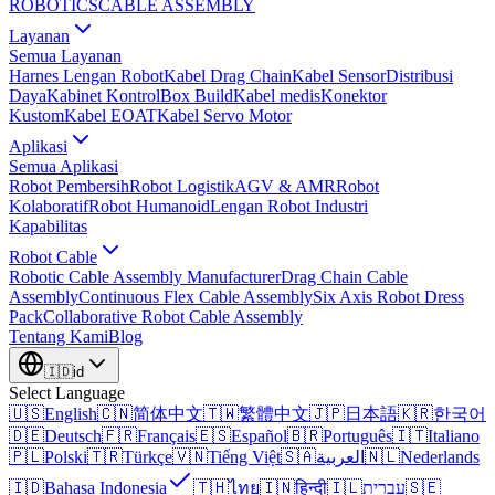
ROBOTICS
CABLE ASSEMBLY
Layanan
Semua Layanan
Harnes Lengan Robot
Kabel Drag Chain
Kabel Sensor
Distribusi
Daya
Kabinet Kontrol
Box Build
Kabel medis
Konektor
Kustom
Kabel EOAT
Kabel Servo Motor
Aplikasi
Semua Aplikasi
Robot Pembersih
Robot Logistik
AGV & AMR
Robot
Kolaboratif
Robot Humanoid
Lengan Robot Industri
Kapabilitas
Robot Cable
Robotic Cable Assembly Manufacturer
Drag Chain Cable
Assembly
Continuous Flex Cable Assembly
Six Axis Robot Dress
Pack
Collaborative Robot Cable Assembly
Tentang Kami
Blog
🇮🇩
id
Select Language
🇺🇸
English
🇨🇳
简体中文
🇹🇼
繁體中文
🇯🇵
日本語
🇰🇷
한국어
🇩🇪
Deutsch
🇫🇷
Français
🇪🇸
Español
🇧🇷
Português
🇮🇹
Italiano
🇵🇱
Polski
🇹🇷
Türkçe
🇻🇳
Tiếng Việt
🇸🇦
العربية
🇳🇱
Nederlands
🇮🇩
Bahasa Indonesia
🇹🇭
ไทย
🇮🇳
हिन्दी
🇮🇱
עברית
🇸🇪