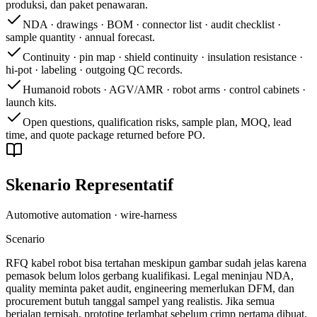
produksi, dan paket penawaran.
NDA · drawings · BOM · connector list · audit checklist ·
sample quantity · annual forecast.
Continuity · pin map · shield continuity · insulation resistance ·
hi-pot · labeling · outgoing QC records.
Humanoid robots · AGV/AMR · robot arms · control cabinets ·
launch kits.
Open questions, qualification risks, sample plan, MOQ, lead
time, and quote package returned before PO.
Skenario Representatif
Automotive automation · wire-harness
Scenario
RFQ kabel robot bisa tertahan meskipun gambar sudah jelas karena
pemasok belum lolos gerbang kualifikasi. Legal meninjau NDA,
quality meminta paket audit, engineering memerlukan DFM, dan
procurement butuh tanggal sampel yang realistis. Jika semua
berjalan terpisah, prototipe terlambat sebelum crimp pertama dibuat.