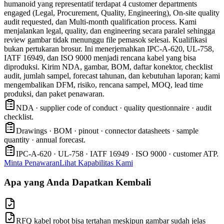
humanoid yang representatif terdapat 4 customer departments
engaged (Legal, Procurement, Quality, Engineering), On-site quality
audit requested, dan Multi-month qualification process. Kami
menjalankan legal, quality, dan engineering secara paralel sehingga
review gambar tidak menunggu file pemasok selesai. Kualifikasi
bukan pertukaran brosur. Ini menerjemahkan IPC-A-620, UL-758,
IATF 16949, dan ISO 9000 menjadi rencana kabel yang bisa
diproduksi. Kirim NDA, gambar, BOM, daftar konektor, checklist
audit, jumlah sampel, forecast tahunan, dan kebutuhan laporan; kami
mengembalikan DFM, risiko, rencana sampel, MOQ, lead time
produksi, dan paket penawaran.
NDA · supplier code of conduct · quality questionnaire · audit
checklist.
Drawings · BOM · pinout · connector datasheets · sample
quantity · annual forecast.
IPC-A-620 · UL-758 · IATF 16949 · ISO 9000 · customer ATP.
Minta Penawaran
Lihat Kapabilitas Kami
Apa yang Anda Dapatkan Kembali
RFQ kabel robot bisa tertahan meskipun gambar sudah jelas