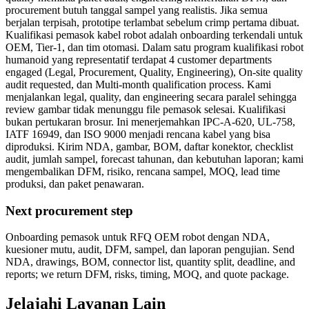
procurement butuh tanggal sampel yang realistis. Jika semua
berjalan terpisah, prototipe terlambat sebelum crimp pertama dibuat.
Kualifikasi pemasok kabel robot adalah onboarding terkendali untuk
OEM, Tier-1, dan tim otomasi. Dalam satu program kualifikasi robot
humanoid yang representatif terdapat 4 customer departments
engaged (Legal, Procurement, Quality, Engineering), On-site quality
audit requested, dan Multi-month qualification process. Kami
menjalankan legal, quality, dan engineering secara paralel sehingga
review gambar tidak menunggu file pemasok selesai. Kualifikasi
bukan pertukaran brosur. Ini menerjemahkan IPC-A-620, UL-758,
IATF 16949, dan ISO 9000 menjadi rencana kabel yang bisa
diproduksi. Kirim NDA, gambar, BOM, daftar konektor, checklist
audit, jumlah sampel, forecast tahunan, dan kebutuhan laporan; kami
mengembalikan DFM, risiko, rencana sampel, MOQ, lead time
produksi, dan paket penawaran.
Next procurement step
Onboarding pemasok untuk RFQ OEM robot dengan NDA,
kuesioner mutu, audit, DFM, sampel, dan laporan pengujian. Send
NDA, drawings, BOM, connector list, quantity split, deadline, and
reports; we return DFM, risks, timing, MOQ, and quote package.
Jelajahi Layanan Lain