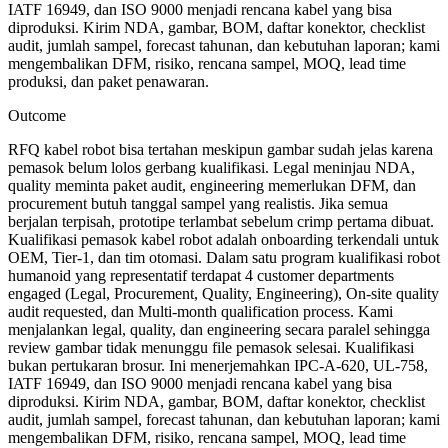
IATF 16949, dan ISO 9000 menjadi rencana kabel yang bisa
diproduksi. Kirim NDA, gambar, BOM, daftar konektor, checklist
audit, jumlah sampel, forecast tahunan, dan kebutuhan laporan; kami
mengembalikan DFM, risiko, rencana sampel, MOQ, lead time
produksi, dan paket penawaran.
Outcome
RFQ kabel robot bisa tertahan meskipun gambar sudah jelas karena
pemasok belum lolos gerbang kualifikasi. Legal meninjau NDA,
quality meminta paket audit, engineering memerlukan DFM, dan
procurement butuh tanggal sampel yang realistis. Jika semua
berjalan terpisah, prototipe terlambat sebelum crimp pertama dibuat.
Kualifikasi pemasok kabel robot adalah onboarding terkendali untuk
OEM, Tier-1, dan tim otomasi. Dalam satu program kualifikasi robot
humanoid yang representatif terdapat 4 customer departments
engaged (Legal, Procurement, Quality, Engineering), On-site quality
audit requested, dan Multi-month qualification process. Kami
menjalankan legal, quality, dan engineering secara paralel sehingga
review gambar tidak menunggu file pemasok selesai. Kualifikasi
bukan pertukaran brosur. Ini menerjemahkan IPC-A-620, UL-758,
IATF 16949, dan ISO 9000 menjadi rencana kabel yang bisa
diproduksi. Kirim NDA, gambar, BOM, daftar konektor, checklist
audit, jumlah sampel, forecast tahunan, dan kebutuhan laporan; kami
mengembalikan DFM, risiko, rencana sampel, MOQ, lead time