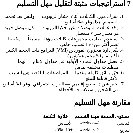
7 استراتيجيات مثبتة لتقليل مهل التسليم
أشرك مورد الكابلات أثناء اختيار الروبوت — وليس بعد تجميد
التصميم. هذا يوفر 4-6 أسابيع.
وحّد عائلات الموصلات عبر خلايا الروبوت — كل موصل فريد
هو مسار شراء منفصل.
استخدم تصاميم مجموعات كابلات مؤهلة مسبقاً — مكتبتنا
تضم أكثر من 150 تصميم جاهز.
نفّذ إدارة مخزون الموردين (VMI) للبرامج ذات الحجم الكبير
(أكثر من 50 مجموعة/شهر).
افصل جداول النماذج الأولية عن جداول الإنتاج — لهما
متطلبات مختلفة تماماً.
جهّز وثائق كاملة مقدماً — المواصفات الناقصة هي السبب
الأكثر قابلية للمنع.
اختر شريك تصنيع إقليمي — القرب الجغرافي يوفر 1-3 أسابيع
في الشحن واستكشاف الأخطاء.
مقارنة مهل التسليم
مستوى الخدمة
مهلة التسليم
علاوة التكلفة
4–8 weeks
قياسي
الأساس
+15–25%
2–3 weeks
سريع