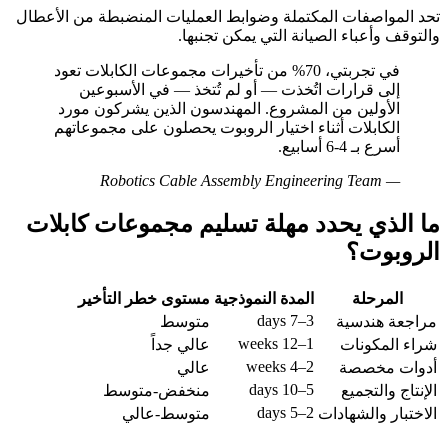
تحد المواصفات المكتملة وضوابط العمليات المنضبطة من الأعطال
والتوقف وأعباء الصيانة التي يمكن تجنبها.
في تجربتي، 70% من تأخيرات مجموعات الكابلات تعود
إلى قرارات اتُخذت — أو لم تُتخذ — في الأسبوعين
الأولين من المشروع. المهندسون الذين يشركون مورد
الكابلات أثناء اختيار الروبوت يحصلون على مجموعاتهم
أسرع بـ 4-6 أسابيع.
Robotics Cable Assembly Engineering Team
—
ما الذي يحدد مهلة تسليم مجموعات كابلات
الروبوت؟
المرحلة
المدة النموذجية
مستوى خطر التأخير
3–7 days
مراجعة هندسية
متوسط
1–12 weeks
شراء المكونات
عالي جداً
2–4 weeks
أدوات مخصصة
عالي
5–10 days
الإنتاج والتجميع
منخفض-متوسط
2–5 days
الاختبار والشهادات
متوسط-عالي