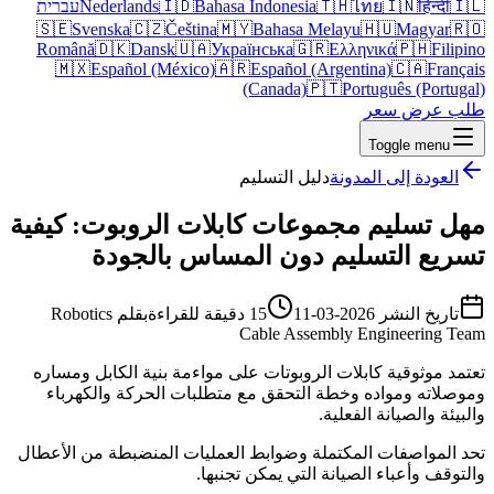
🇮🇱
हिन्दी
🇮🇳
ไทย
🇹🇭
Bahasa Indonesia
🇮🇩
Nederlands
עברית
🇸🇪
Svenska
🇨🇿
Čeština
🇲🇾
Bahasa Melayu
🇭🇺
Magyar
🇷🇴
Română
🇩🇰
Dansk
🇺🇦
Українська
🇬🇷
Ελληνικά
🇵🇭
Filipino
🇲🇽
Español (México)
🇦🇷
Español (Argentina)
🇨🇦
Français
(Canada)
🇵🇹
Português (Portugal)
طلب عرض سعر
Toggle menu
العودة إلى المدونة
دليل التسليم
مهل تسليم مجموعات كابلات الروبوت: كيفية
تسريع التسليم دون المساس بالجودة
تاريخ النشر
2026-03-11
15 دقيقة للقراءة
بقلم
Robotics
Cable Assembly Engineering Team
تعتمد موثوقية كابلات الروبوتات على مواءمة بنية الكابل ومساره
وموصلاته ومواده وخطة التحقق مع متطلبات الحركة والكهرباء
والبيئة والصيانة الفعلية.
تحد المواصفات المكتملة وضوابط العمليات المنضبطة من الأعطال
والتوقف وأعباء الصيانة التي يمكن تجنبها.