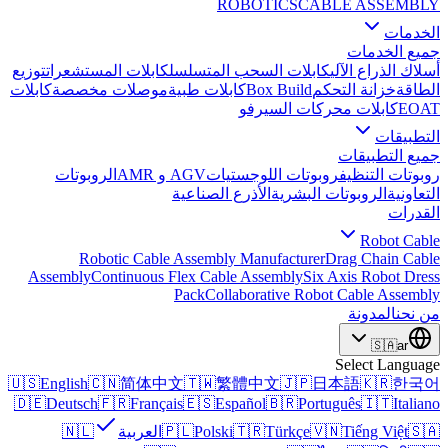
ROBOTICS
CABLE ASSEMBLY
الخدمات
جميع الخدمات
أسلاك الذراع الآلي
كابلات السحب المتسلسل
كابلات المستشعرات
توزيع
الطاقة
خزانة التحكم
Box Build
كابلات طبية
موصلات مخصصة
كابلات
EOAT
كابلات محركات السيرفو
التطبيقات
جميع التطبيقات
روبوتات التنظيف
روبوتات اللوجستيات
AGV و AMR
الروبوتات
التعاونية
الروبوتات البشرية
الأذرع الصناعية
القدرات
Robot Cable
Robotic Cable Assembly Manufacturer
Drag Chain Cable
Assembly
Continuous Flex Cable Assembly
Six Axis Robot Dress
Pack
Collaborative Robot Cable Assembly
من نحن
المدونة
🇸🇦
ar
Select Language
🇺🇸
English
🇨🇳
简体中文
🇹🇼
繁體中文
🇯🇵
日本語
🇰🇷
한국어
🇩🇪
Deutsch
🇫🇷
Français
🇪🇸
Español
🇧🇷
Português
🇮🇹
Italiano
🇸🇦
Tiếng Việt
🇻🇳
Türkçe
🇹🇷
Polski
🇵🇱
العربية
🇳🇱