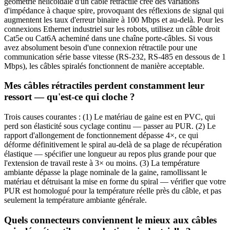
géométrie hélicoïdale d'un câble rétractile crée des variations
d'impédance à chaque spire, provoquant des réflexions de signal qui
augmentent les taux d'erreur binaire à 100 Mbps et au-delà. Pour les
connexions Ethernet industriel sur les robots, utilisez un câble droit
Cat5e ou Cat6A acheminé dans une chaîne porte-câbles. Si vous
avez absolument besoin d'une connexion rétractile pour une
communication série basse vitesse (RS-232, RS-485 en dessous de 1
Mbps), les câbles spiralés fonctionnent de manière acceptable.
Mes câbles rétractiles perdent constamment leur
ressort — qu'est-ce qui cloche ?
Trois causes courantes : (1) Le matériau de gaine est en PVC, qui
perd son élasticité sous cyclage continu — passer au PUR. (2) Le
rapport d'allongement de fonctionnement dépasse 4×, ce qui
déforme définitivement le spiral au-delà de sa plage de récupération
élastique — spécifier une longueur au repos plus grande pour que
l'extension de travail reste à 3× ou moins. (3) La température
ambiante dépasse la plage nominale de la gaine, ramollissant le
matériau et détruisant la mise en forme du spiral — vérifier que votre
PUR est homologué pour la température réelle près du câble, et pas
seulement la température ambiante générale.
Quels connecteurs conviennent le mieux aux câbles