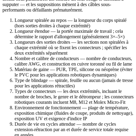
supputer — et les suppositions mènent à des câbles sous-
performants ou défaillants prématurément.
Longueur spiralée au repos — la longueur du corps spiralé
(hors sorties droites à chaque extrémité)
Longueur étendue — la portée maximale de travail ; cela
détermine le rapport d'allongement (généralement 3×–5×)
Longueurs des sorties droites — les sections non spiralées à
chaque extrémité où se fixent les connecteurs ; spécifier les
deux extrémités séparément
Nombre et calibre de conducteurs — nombre de conducteurs,
calibre AWG, et construction en cuivre toronné ou fil de lame
Matériau de gaine — PUR, TPE, silicone ou néoprène (éviter
le PVC pour les applications robotiques dynamiques)
Type de blindage — spirale, feuille ou aucun (jamais de tresse
pour les applications rétractiles)
Types de connecteurs — les deux extrémités, incluant le
nombre de broches, le genre et le détrompeur ; les connecteurs
robotiques courants incluent M8, M12 et Molex Micro-Fit
Environnement de fonctionnement — plage de température,
exposition chimique (fluides de coupe, produits de nettoyage),
exposition UV et exigence d'indice IP
Durée de vie en cycles attendue — nombre de cycles
extension-rétraction par an et durée de service totale requise
en années