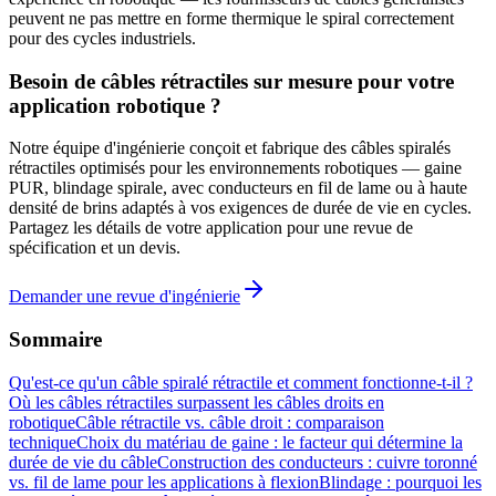
peuvent ne pas mettre en forme thermique le spiral correctement
pour des cycles industriels.
Besoin de câbles rétractiles sur mesure pour votre
application robotique ?
Notre équipe d'ingénierie conçoit et fabrique des câbles spiralés
rétractiles optimisés pour les environnements robotiques — gaine
PUR, blindage spirale, avec conducteurs en fil de lame ou à haute
densité de brins adaptés à vos exigences de durée de vie en cycles.
Partagez les détails de votre application pour une revue de
spécification et un devis.
Demander une revue d'ingénierie
Sommaire
Qu'est-ce qu'un câble spiralé rétractile et comment fonctionne-t-il ?
Où les câbles rétractiles surpassent les câbles droits en
robotique
Câble rétractile vs. câble droit : comparaison
technique
Choix du matériau de gaine : le facteur qui détermine la
durée de vie du câble
Construction des conducteurs : cuivre toronné
vs. fil de lame pour les applications à flexion
Blindage : pourquoi les