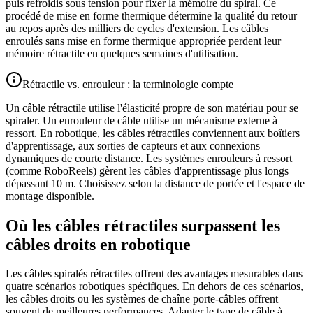
puis refroidis sous tension pour fixer la mémoire du spiral. Ce
procédé de mise en forme thermique détermine la qualité du retour
au repos après des milliers de cycles d'extension. Les câbles
enroulés sans mise en forme thermique appropriée perdent leur
mémoire rétractile en quelques semaines d'utilisation.
Rétractile vs. enrouleur : la terminologie compte
Un câble rétractile utilise l'élasticité propre de son matériau pour se
spiraler. Un enrouleur de câble utilise un mécanisme externe à
ressort. En robotique, les câbles rétractiles conviennent aux boîtiers
d'apprentissage, aux sorties de capteurs et aux connexions
dynamiques de courte distance. Les systèmes enrouleurs à ressort
(comme RoboReels) gèrent les câbles d'apprentissage plus longs
dépassant 10 m. Choisissez selon la distance de portée et l'espace de
montage disponible.
Où les câbles rétractiles surpassent les
câbles droits en robotique
Les câbles spiralés rétractiles offrent des avantages mesurables dans
quatre scénarios robotiques spécifiques. En dehors de ces scénarios,
les câbles droits ou les systèmes de chaîne porte-câbles offrent
souvent de meilleures performances. Adapter le type de câble à