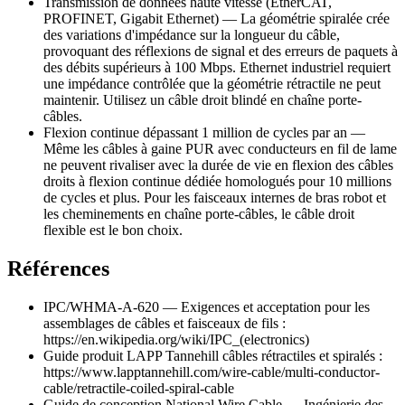
Transmission de données haute vitesse (EtherCAT,
PROFINET, Gigabit Ethernet) — La géométrie spiralée crée
des variations d'impédance sur la longueur du câble,
provoquant des réflexions de signal et des erreurs de paquets à
des débits supérieurs à 100 Mbps. Ethernet industriel requiert
une impédance contrôlée que la géométrie rétractile ne peut
maintenir. Utilisez un câble droit blindé en chaîne porte-
câbles.
Flexion continue dépassant 1 million de cycles par an —
Même les câbles à gaine PUR avec conducteurs en fil de lame
ne peuvent rivaliser avec la durée de vie en flexion des câbles
droits à flexion continue dédiée homologués pour 10 millions
de cycles et plus. Pour les faisceaux internes de bras robot et
les cheminements en chaîne porte-câbles, le câble droit
flexible est le bon choix.
Références
IPC/WHMA-A-620 — Exigences et acceptation pour les
assemblages de câbles et faisceaux de fils :
https://en.wikipedia.org/wiki/IPC_(electronics)
Guide produit LAPP Tannehill câbles rétractiles et spiralés :
https://www.lapptannehill.com/wire-cable/multi-conductor-
cable/retractile-coiled-spiral-cable
Guide de conception National Wire Cable — Ingénierie des