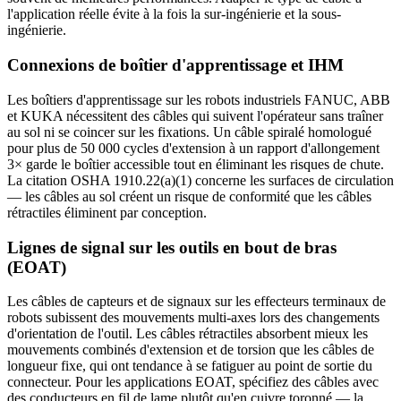
l'application réelle évite à la fois la sur-ingénierie et la sous-
ingénierie.
Connexions de boîtier d'apprentissage et IHM
Les boîtiers d'apprentissage sur les robots industriels FANUC, ABB
et KUKA nécessitent des câbles qui suivent l'opérateur sans traîner
au sol ni se coincer sur les fixations. Un câble spiralé homologué
pour plus de 50 000 cycles d'extension à un rapport d'allongement
3× garde le boîtier accessible tout en éliminant les risques de chute.
La citation OSHA 1910.22(a)(1) concerne les surfaces de circulation
— les câbles au sol créent un risque de conformité que les câbles
rétractiles éliminent par conception.
Lignes de signal sur les outils en bout de bras
(EOAT)
Les câbles de capteurs et de signaux sur les effecteurs terminaux de
robots subissent des mouvements multi-axes lors des changements
d'orientation de l'outil. Les câbles rétractiles absorbent mieux les
mouvements combinés d'extension et de torsion que les câbles de
longueur fixe, qui ont tendance à se fatiguer au point de sortie du
connecteur. Pour les applications EOAT, spécifiez des câbles avec
des conducteurs en fil de lame plutôt qu'en cuivre toronné — la