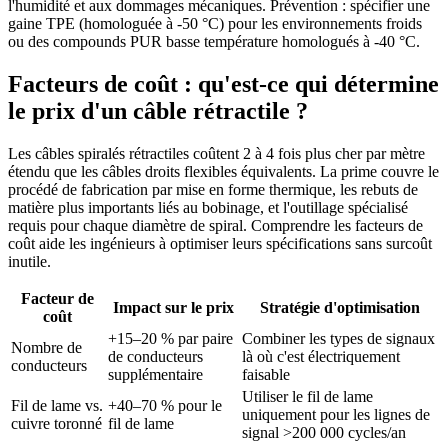
l'humidité et aux dommages mécaniques. Prévention : spécifier une
gaine TPE (homologuée à -50 °C) pour les environnements froids
ou des compounds PUR basse température homologués à -40 °C.
Facteurs de coût : qu'est-ce qui détermine
le prix d'un câble rétractile ?
Les câbles spiralés rétractiles coûtent 2 à 4 fois plus cher par mètre
étendu que les câbles droits flexibles équivalents. La prime couvre le
procédé de fabrication par mise en forme thermique, les rebuts de
matière plus importants liés au bobinage, et l'outillage spécialisé
requis pour chaque diamètre de spiral. Comprendre les facteurs de
coût aide les ingénieurs à optimiser leurs spécifications sans surcoût
inutile.
Facteur de
Impact sur le prix
Stratégie d'optimisation
coût
+15–20 % par paire
Combiner les types de signaux
Nombre de
de conducteurs
là où c'est électriquement
conducteurs
supplémentaire
faisable
Utiliser le fil de lame
Fil de lame vs.
+40–70 % pour le
uniquement pour les lignes de
cuivre toronné
fil de lame
signal >200 000 cycles/an