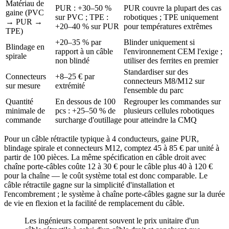
Matériau de
PUR : +30–50 %
PUR couvre la plupart des cas
gaine (PVC
sur PVC ; TPE :
robotiques ; TPE uniquement
→ PUR →
+20–40 % sur PUR
pour températures extrêmes
TPE)
+20–35 % par
Blinder uniquement si
Blindage en
rapport à un câble
l'environnement CEM l'exige ;
spirale
non blindé
utiliser des ferrites en premier
Standardiser sur des
Connecteurs
+8–25 € par
connecteurs M8/M12 sur
sur mesure
extrémité
l'ensemble du parc
Quantité
En dessous de 100
Regrouper les commandes sur
minimale de
pcs : +25–50 % de
plusieurs cellules robotiques
commande
surcharge d'outillage
pour atteindre la CMQ
Pour un câble rétractile typique à 4 conducteurs, gaine PUR,
blindage spirale et connecteurs M12, comptez 45 à 85 € par unité à
partir de 100 pièces. La même spécification en câble droit avec
chaîne porte-câbles coûte 12 à 30 € pour le câble plus 40 à 120 €
pour la chaîne — le coût système total est donc comparable. Le
câble rétractile gagne sur la simplicité d'installation et
l'encombrement ; le système à chaîne porte-câbles gagne sur la durée
de vie en flexion et la facilité de remplacement du câble.
Les ingénieurs comparent souvent le prix unitaire d'un