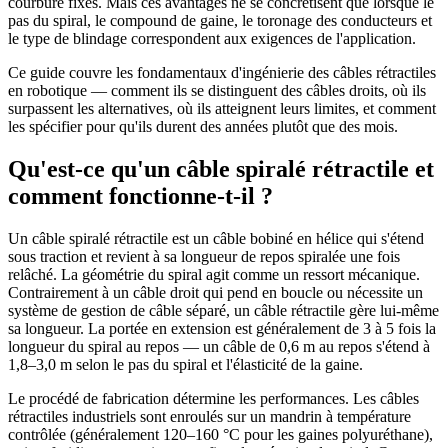
courbure fixes. Mais ces avantages ne se concrétisent que lorsque le
pas du spiral, le compound de gaine, le toronage des conducteurs et
le type de blindage correspondent aux exigences de l'application.
Ce guide couvre les fondamentaux d'ingénierie des câbles rétractiles
en robotique — comment ils se distinguent des câbles droits, où ils
surpassent les alternatives, où ils atteignent leurs limites, et comment
les spécifier pour qu'ils durent des années plutôt que des mois.
Qu'est-ce qu'un câble spiralé rétractile et
comment fonctionne-t-il ?
Un câble spiralé rétractile est un câble bobiné en hélice qui s'étend
sous traction et revient à sa longueur de repos spiralée une fois
relâché. La géométrie du spiral agit comme un ressort mécanique.
Contrairement à un câble droit qui pend en boucle ou nécessite un
système de gestion de câble séparé, un câble rétractile gère lui-même
sa longueur. La portée en extension est généralement de 3 à 5 fois la
longueur du spiral au repos — un câble de 0,6 m au repos s'étend à
1,8–3,0 m selon le pas du spiral et l'élasticité de la gaine.
Le procédé de fabrication détermine les performances. Les câbles
rétractiles industriels sont enroulés sur un mandrin à température
contrôlée (généralement 120–160 °C pour les gaines polyuréthane),