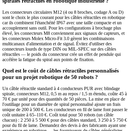
spiralés rétractiles en robotique industrielle ?
Les connecteurs circulaires M12 (4 ou 8 broches, codage A ou D)
sont le choix le plus courant pour les câbles rétractiles en robotique
car ils combinent l'étanchéité IP67 avec une taille compacte et un
accouplement sans outil. Pour les configurations à brochage plus
élevé, les connecteurs M8 conviennent aux signaux de capteurs, et
les connecteurs Molex Micro-Fit 3.0 gèrent les combinaisons
multicanaux d'alimentation et de signal. Évitez d'utiliser des
connecteurs lourds de type DIN ou MIL-SPEC sur des câbles
rétractiles — le poids du connecteur crée un effet de pendule qui
accélère la fatigue du spiral aux points de fixation.
Quel est le coût de câbles rétractiles personnalisés
pour un projet robotique de 50 robots ?
Un câble rétractile standard à 4 conducteurs PUR avec blindage
spirale, connecteurs M12, 0,5 m au repos / 1,5 m étendu, coûte 45 à
70 € par unité pour des quantités de 50 pièces. La mise en place de
l'outillage pour un diamètre de spiral personnalisé ajoute un frais
unique de 200 à 500 €. Les conducteurs en fil de lame font passer le
coût unitaire à 65–110 €. Coût total pour 50 robots (un câble
chacun) : 2 250 à 5 500 € pour des câbles standard, 3 250 à 5 750 €
pour du fil de lame. Demandez des devis à des fabricants ayant une
expérience en robotique — les fournisseurs de câbles généralistes