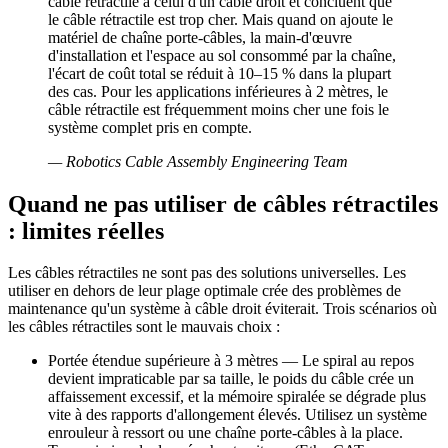
câble rétractile à celui d'un câble droit et concluent que
le câble rétractile est trop cher. Mais quand on ajoute le
matériel de chaîne porte-câbles, la main-d'œuvre
d'installation et l'espace au sol consommé par la chaîne,
l'écart de coût total se réduit à 10–15 % dans la plupart
des cas. Pour les applications inférieures à 2 mètres, le
câble rétractile est fréquemment moins cher une fois le
système complet pris en compte.
—
Robotics Cable Assembly Engineering Team
Quand ne pas utiliser de câbles rétractiles
: limites réelles
Les câbles rétractiles ne sont pas des solutions universelles. Les
utiliser en dehors de leur plage optimale crée des problèmes de
maintenance qu'un système à câble droit éviterait. Trois scénarios où
les câbles rétractiles sont le mauvais choix :
Portée étendue supérieure à 3 mètres — Le spiral au repos
devient impraticable par sa taille, le poids du câble crée un
affaissement excessif, et la mémoire spiralée se dégrade plus
vite à des rapports d'allongement élevés. Utilisez un système
enrouleur à ressort ou une chaîne porte-câbles à la place.