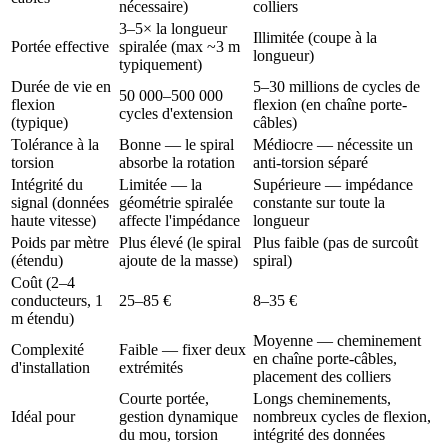
nécessaire)
colliers
3–5× la longueur
Illimitée (coupe à la
Portée effective
spiralée (max ~3 m
longueur)
typiquement)
Durée de vie en
5–30 millions de cycles de
50 000–500 000
flexion
flexion (en chaîne porte-
cycles d'extension
(typique)
câbles)
Tolérance à la
Bonne — le spiral
Médiocre — nécessite un
torsion
absorbe la rotation
anti-torsion séparé
Intégrité du
Limitée — la
Supérieure — impédance
signal (données
géométrie spiralée
constante sur toute la
haute vitesse)
affecte l'impédance
longueur
Poids par mètre
Plus élevé (le spiral
Plus faible (pas de surcoût
(étendu)
ajoute de la masse)
spiral)
Coût (2–4
conducteurs, 1
25–85 €
8–35 €
m étendu)
Moyenne — cheminement
Complexité
Faible — fixer deux
en chaîne porte-câbles,
d'installation
extrémités
placement des colliers
Courte portée,
Longs cheminements,
Idéal pour
gestion dynamique
nombreux cycles de flexion,
du mou, torsion
intégrité des données