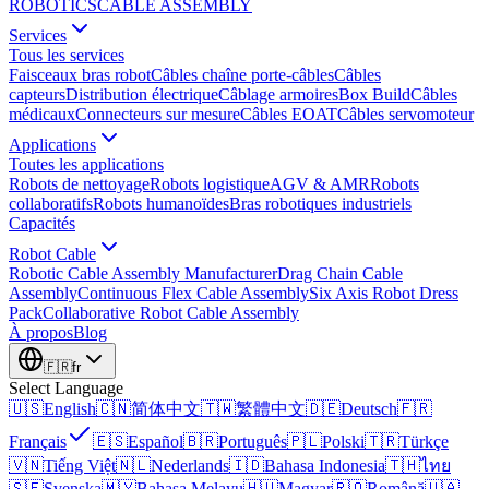
ROBOTICS
CABLE ASSEMBLY
Services
Tous les services
Faisceaux bras robot
Câbles chaîne porte-câbles
Câbles
capteurs
Distribution électrique
Câblage armoires
Box Build
Câbles
médicaux
Connecteurs sur mesure
Câbles EOAT
Câbles servomoteur
Applications
Toutes les applications
Robots de nettoyage
Robots logistique
AGV & AMR
Robots
collaboratifs
Robots humanoïdes
Bras robotiques industriels
Capacités
Robot Cable
Robotic Cable Assembly Manufacturer
Drag Chain Cable
Assembly
Continuous Flex Cable Assembly
Six Axis Robot Dress
Pack
Collaborative Robot Cable Assembly
À propos
Blog
🇫🇷
fr
Select Language
🇺🇸
English
🇨🇳
简体中文
🇹🇼
繁體中文
🇩🇪
Deutsch
🇫🇷
Français
🇪🇸
Español
🇧🇷
Português
🇵🇱
Polski
🇹🇷
Türkçe
🇻🇳
Tiếng Việt
🇳🇱
Nederlands
🇮🇩
Bahasa Indonesia
🇹🇭
ไทย
🇸🇪
Svenska
🇲🇾
Bahasa Melayu
🇭🇺
Magyar
🇷🇴
Română
🇺🇦