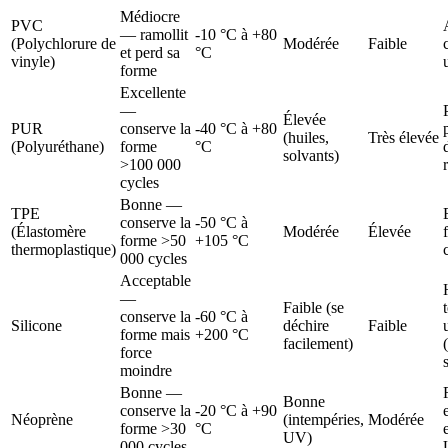
Médiocre
PVC
— ramollit
-10 °C à +80
(Polychlorure de
Modérée
Faible
et perd sa
°C
vinyle)
forme
Excellente
—
Élevée
PUR
conserve la
-40 °C à +80
(huiles,
Très élevée
(Polyuréthane)
forme
°C
solvants)
>100 000
cycles
Bonne —
TPE
conserve la
-50 °C à
(Élastomère
Modérée
Élevée
forme >50
+105 °C
thermoplastique)
000 cycles
Acceptable
—
Faible (se
conserve la
-60 °C à
Silicone
déchire
Faible
forme mais
+200 °C
facilement)
force
moindre
Bonne —
Bonne
conserve la
-20 °C à +90
Néoprène
(intempéries,
Modérée
forme >30
°C
UV)
000 cycles