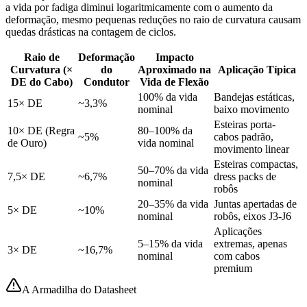
a vida por fadiga diminui logaritmicamente com o aumento da
deformação, mesmo pequenas reduções no raio de curvatura causam
quedas drásticas na contagem de ciclos.
Raio de
Deformação
Impacto
Curvatura (×
do
Aproximado na
Aplicação Típica
DE do Cabo)
Condutor
Vida de Flexão
100% da vida
Bandejas estáticas,
15× DE
~3,3%
nominal
baixo movimento
Esteiras porta-
10× DE (Regra
80–100% da
~5%
cabos padrão,
de Ouro)
vida nominal
movimento linear
Esteiras compactas,
50–70% da vida
7,5× DE
~6,7%
dress packs de
nominal
robôs
20–35% da vida
Juntas apertadas de
5× DE
~10%
nominal
robôs, eixos J3-J6
Aplicações
5–15% da vida
extremas, apenas
3× DE
~16,7%
nominal
com cabos
premium
A Armadilha do Datasheet