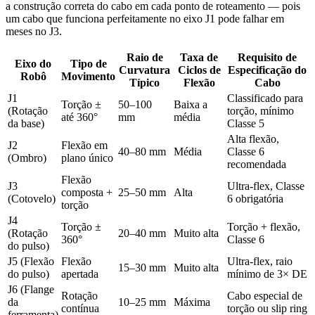
a construção correta do cabo em cada ponto de roteamento — pois
um cabo que funciona perfeitamente no eixo J1 pode falhar em
meses no J3.
Raio de
Taxa de
Requisito de
Eixo do
Tipo de
Curvatura
Ciclos de
Especificação do
Robô
Movimento
Típico
Flexão
Cabo
J1
Classificado para
Torção ±
50–100
Baixa a
(Rotação
torção, mínimo
até 360°
mm
média
da base)
Classe 5
Alta flexão,
J2
Flexão em
40–80 mm
Média
Classe 6
(Ombro)
plano único
recomendada
Flexão
J3
Ultra-flex, Classe
composta +
25–50 mm
Alta
(Cotovelo)
6 obrigatória
torção
J4
Torção ±
Torção + flexão,
(Rotação
20–40 mm
Muito alta
360°
Classe 6
do pulso)
J5 (Flexão
Flexão
Ultra-flex, raio
15–30 mm
Muito alta
do pulso)
apertada
mínimo de 3× DE
J6 (Flange
Rotação
Cabo especial de
da
10–25 mm
Máxima
contínua
torção ou slip ring
ferramenta)