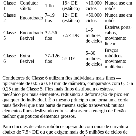
Classe
Condutor
15× DE
<10.000
Nunca use em
1 fio
1
sólido
(estático)
ciclos
robôs
Classe
7–19
12× DE
<50.000
Nunca use em
Encordoado
2
fios
(estático)
ciclos
robôs
Esteiras porta-
1–5
Classe
Encordoado
32–56
cabos,
7,5× DE
milhões
5
flexível
fios
movimento
de ciclos
linear
Braços
5–30
Classe
Extra
77–126
robóticos,
5× DE
milhões
6
flexível
fios
movimento
de ciclos
multieixo
Condutores de Classe 6 utilizam fios individuais mais finos —
tipicamente de 0,05 a 0,10 mm de diâmetro, comparados com 0,15 a
0,25 mm da Classe 5. Fios mais finos distribuem o estresse
mecânico por mais elementos, reduzindo a deformação de pico em
qualquer fio individual. É o mesmo princípio que torna uma corda
mais flexível que uma barra de mesma seção transversal: muitos
elementos finos deslizando entre si absorvem a energia de flexão
melhor que poucos elementos grossos.
Para chicotes de cabos robóticos operando com raios de curvatura
abaixo de 7,5× DE ou que exigem mais de 5 milhões de ciclos de