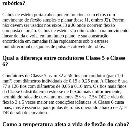
robótico?
Cabos de esteira porta-cabos podem funcionar em eixos com
movimento de flexão simples e planar (base J1, ombro J2). Porém,
não devem ser usados nos eixos J3 a J6 onde ocorrem flexão
composta e torção. Cabos de esteira são otimizados para movimento
linear de ida e volta em um único plano, e sua construção
encordoada em camadas falha rapidamente sob o estresse
multidirecional das juntas de pulso e cotovelo de robôs.
Qual a diferença entre condutores Classe 5 e Classe
6?
Condutores de Classe 5 usam 32 a 56 fios por condutor (para 1,0
mm²) com diâmetros individuais de 0,15 a 0,25 mm. A Classe 6 usa
77 a 126 fios com diâmetros de 0,05 a 0,10 mm. Os fios mais finos
da Classe 6 distribuem o estresse de flexão mais uniformemente,
permitindo raios de curvatura menores (5× vs. 7,5× DE) e vida de
flexão 3 a 5 vezes maior em condições idênticas. A Classe 6 custa
mais, mas é essencial para juntas de robôs operando abaixo de 7,5×
DE de raio de curvatura.
Como a temperatura afeta a vida de flexão do cabo?