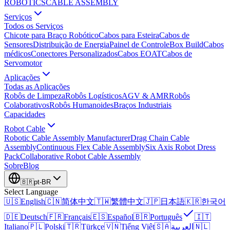
ROBOTICS
CABLE ASSEMBLY
Serviços
Todos os Serviços
Chicote para Braço Robótico
Cabos para Esteira
Cabos de
Sensores
Distribuição de Energia
Painel de Controle
Box Build
Cabos
médicos
Conectores Personalizados
Cabos EOAT
Cabos de
Servomotor
Aplicações
Todas as Aplicações
Robôs de Limpeza
Robôs Logísticos
AGV & AMR
Robôs
Colaborativos
Robôs Humanoides
Braços Industriais
Capacidades
Robot Cable
Robotic Cable Assembly Manufacturer
Drag Chain Cable
Assembly
Continuous Flex Cable Assembly
Six Axis Robot Dress
Pack
Collaborative Robot Cable Assembly
Sobre
Blog
🇧🇷
pt-BR
Select Language
🇺🇸
English
🇨🇳
简体中文
🇹🇼
繁體中文
🇯🇵
日本語
🇰🇷
한국어
🇩🇪
Deutsch
🇫🇷
Français
🇪🇸
Español
🇧🇷
Português
🇮🇹
Italiano
🇵🇱
Polski
🇹🇷
Türkçe
🇻🇳
Tiếng Việt
🇸🇦
العربية
🇳🇱