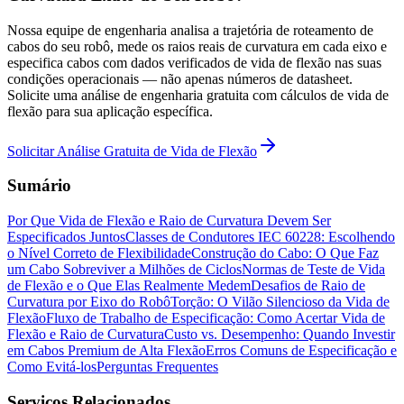
Nossa equipe de engenharia analisa a trajetória de roteamento de
cabos do seu robô, mede os raios reais de curvatura em cada eixo e
especifica cabos com dados verificados de vida de flexão nas suas
condições operacionais — não apenas números de datasheet.
Solicite uma análise de engenharia gratuita com cálculos de vida de
flexão para sua aplicação específica.
Solicitar Análise Gratuita de Vida de Flexão
Sumário
Por Que Vida de Flexão e Raio de Curvatura Devem Ser
Especificados Juntos
Classes de Condutores IEC 60228: Escolhendo
o Nível Correto de Flexibilidade
Construção do Cabo: O Que Faz
um Cabo Sobreviver a Milhões de Ciclos
Normas de Teste de Vida
de Flexão e o Que Elas Realmente Medem
Desafios de Raio de
Curvatura por Eixo do Robô
Torção: O Vilão Silencioso da Vida de
Flexão
Fluxo de Trabalho de Especificação: Como Acertar Vida de
Flexão e Raio de Curvatura
Custo vs. Desempenho: Quando Investir
em Cabos Premium de Alta Flexão
Erros Comuns de Especificação e
Como Evitá-los
Perguntas Frequentes
Serviços Relacionados