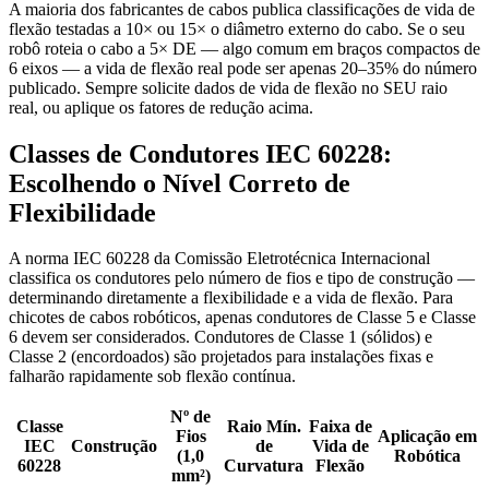
A maioria dos fabricantes de cabos publica classificações de vida de
flexão testadas a 10× ou 15× o diâmetro externo do cabo. Se o seu
robô roteia o cabo a 5× DE — algo comum em braços compactos de
6 eixos — a vida de flexão real pode ser apenas 20–35% do número
publicado. Sempre solicite dados de vida de flexão no SEU raio
real, ou aplique os fatores de redução acima.
Classes de Condutores IEC 60228:
Escolhendo o Nível Correto de
Flexibilidade
A norma IEC 60228 da Comissão Eletrotécnica Internacional
classifica os condutores pelo número de fios e tipo de construção —
determinando diretamente a flexibilidade e a vida de flexão. Para
chicotes de cabos robóticos, apenas condutores de Classe 5 e Classe
6 devem ser considerados. Condutores de Classe 1 (sólidos) e
Classe 2 (encordoados) são projetados para instalações fixas e
falharão rapidamente sob flexão contínua.
Nº de
Classe
Raio Mín.
Faixa de
Fios
Aplicação em
IEC
Construção
de
Vida de
(1,0
Robótica
60228
Curvatura
Flexão
mm²)