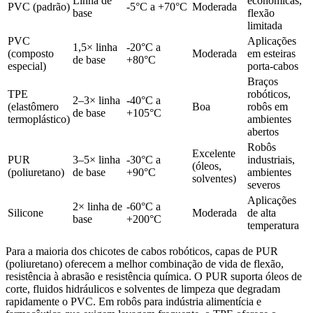
Linha de
econômicas,
PVC (padrão)
-5°C a +70°C
Moderada
base
flexão
limitada
PVC
Aplicações
1,5× linha
-20°C a
(composto
Moderada
em esteiras
de base
+80°C
especial)
porta-cabos
Braços
TPE
robóticos,
2–3× linha
-40°C a
(elastômero
Boa
robôs em
de base
+105°C
termoplástico)
ambientes
abertos
Robôs
Excelente
PUR
3–5× linha
-30°C a
industriais,
(óleos,
(poliuretano)
de base
+90°C
ambientes
solventes)
severos
Aplicações
2× linha de
-60°C a
Silicone
Moderada
de alta
base
+200°C
temperatura
Para a maioria dos chicotes de cabos robóticos, capas de PUR
(poliuretano) oferecem a melhor combinação de vida de flexão,
resistência à abrasão e resistência química. O PUR suporta óleos de
corte, fluidos hidráulicos e solventes de limpeza que degradam
rapidamente o PVC. Em robôs para indústria alimentícia e