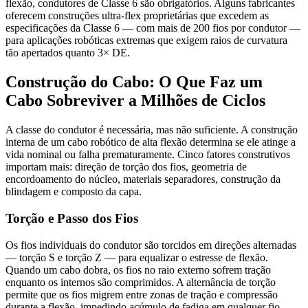
flexão, condutores de Classe 6 são obrigatórios. Alguns fabricantes
oferecem construções ultra-flex proprietárias que excedem as
especificações da Classe 6 — com mais de 200 fios por condutor —
para aplicações robóticas extremas que exigem raios de curvatura
tão apertados quanto 3× DE.
Construção do Cabo: O Que Faz um
Cabo Sobreviver a Milhões de Ciclos
A classe do condutor é necessária, mas não suficiente. A construção
interna de um cabo robótico de alta flexão determina se ele atinge a
vida nominal ou falha prematuramente. Cinco fatores construtivos
importam mais: direção de torção dos fios, geometria de
encordoamento do núcleo, materiais separadores, construção da
blindagem e composto da capa.
Torção e Passo dos Fios
Os fios individuais do condutor são torcidos em direções alternadas
— torção S e torção Z — para equalizar o estresse de flexão.
Quando um cabo dobra, os fios no raio externo sofrem tração
enquanto os internos são comprimidos. A alternância de torção
permite que os fios migrem entre zonas de tração e compressão
durante a flexão, impedindo acúmulo de fadiga em qualquer fio