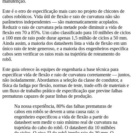
manutenção.
Este é o erro de especificação mais caro no projeto de chicotes de
cabos robóticos. Vida útil de flexão e raio de curvatura não são
parâmetros independentes — são matematicamente acoplados.
Reduzir o raio de curvatura pela metade pode diminuir a vida de
flexão em 70 a 85%. Um cabo classificado para 10 milhões de ciclos
a 100 mm de raio pode durar apenas 1,5 milhão de ciclos a 50 mm.
Ainda assim, a maioria dos datasheets lista a vida de flexão em um
único raio de teste generoso, e a maioria dos engenheiros especifica
cabos sem verificar os raios reais na trajetória de roteamento do
robô.
Este guia oferece às equipes de engenharia a base técnica para
especificar vida de flexão e raio de curvatura corretamente — juntos,
não isoladamente. Abordamos a seleção da classe de condutor, a
física da fadiga por flexão, normas de teste, trade-offs de materiais e
um fluxo de trabalho prático de especificação que previne falhas
prematuras capazes de parar linhas de produção.
Na nossa experiência, 80% das falhas prematuras de
cabos em robôs se devem a uma causa raiz: o
engenheiro especificou a vida de flexão a partir do
datasheet sem medir o raio mínimo real de curvatura na
trajetória do cabo do robô. O datasheet diz 10 milhões
de ciclos. O eixo J3 do robô impõe raio de 30 mm. O