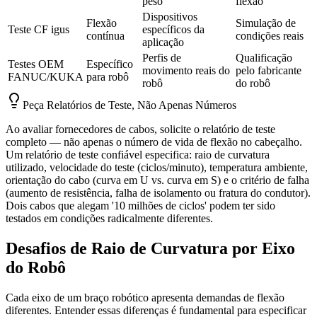
peso
flexão
Dispositivos
Flexão
Simulação de
Teste CF igus
específicos da
contínua
condições reais
aplicação
Perfis de
Qualificação
Testes OEM
Específico
movimento reais do
pelo fabricante
FANUC/KUKA
para robô
robô
do robô
Peça Relatórios de Teste, Não Apenas Números
Ao avaliar fornecedores de cabos, solicite o relatório de teste
completo — não apenas o número de vida de flexão no cabeçalho.
Um relatório de teste confiável especifica: raio de curvatura
utilizado, velocidade do teste (ciclos/minuto), temperatura ambiente,
orientação do cabo (curva em U vs. curva em S) e o critério de falha
(aumento de resistência, falha de isolamento ou fratura do condutor).
Dois cabos que alegam '10 milhões de ciclos' podem ter sido
testados em condições radicalmente diferentes.
Desafios de Raio de Curvatura por Eixo
do Robô
Cada eixo de um braço robótico apresenta demandas de flexão
diferentes. Entender essas diferenças é fundamental para especificar