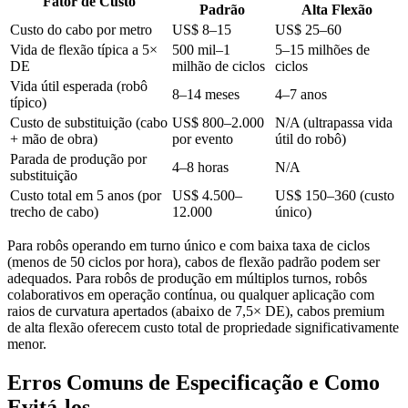
Fator de Custo
Padrão
Alta Flexão
Custo do cabo por metro
US$ 8–15
US$ 25–60
Vida de flexão típica a 5×
500 mil–1
5–15 milhões de
DE
milhão de ciclos
ciclos
Vida útil esperada (robô
8–14 meses
4–7 anos
típico)
Custo de substituição (cabo
US$ 800–2.000
N/A (ultrapassa vida
+ mão de obra)
por evento
útil do robô)
Parada de produção por
4–8 horas
N/A
substituição
Custo total em 5 anos (por
US$ 4.500–
US$ 150–360 (custo
trecho de cabo)
12.000
único)
Para robôs operando em turno único e com baixa taxa de ciclos
(menos de 50 ciclos por hora), cabos de flexão padrão podem ser
adequados. Para robôs de produção em múltiplos turnos, robôs
colaborativos em operação contínua, ou qualquer aplicação com
raios de curvatura apertados (abaixo de 7,5× DE), cabos premium
de alta flexão oferecem custo total de propriedade significativamente
menor.
Erros Comuns de Especificação e Como
Evitá-los