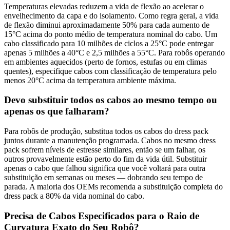
Temperaturas elevadas reduzem a vida de flexão ao acelerar o
envelhecimento da capa e do isolamento. Como regra geral, a vida
de flexão diminui aproximadamente 50% para cada aumento de
15°C acima do ponto médio de temperatura nominal do cabo. Um
cabo classificado para 10 milhões de ciclos a 25°C pode entregar
apenas 5 milhões a 40°C e 2,5 milhões a 55°C. Para robôs operando
em ambientes aquecidos (perto de fornos, estufas ou em climas
quentes), especifique cabos com classificação de temperatura pelo
menos 20°C acima da temperatura ambiente máxima.
Devo substituir todos os cabos ao mesmo tempo ou
apenas os que falharam?
Para robôs de produção, substitua todos os cabos do dress pack
juntos durante a manutenção programada. Cabos no mesmo dress
pack sofrem níveis de estresse similares, então se um falhar, os
outros provavelmente estão perto do fim da vida útil. Substituir
apenas o cabo que falhou significa que você voltará para outra
substituição em semanas ou meses — dobrando seu tempo de
parada. A maioria dos OEMs recomenda a substituição completa do
dress pack a 80% da vida nominal do cabo.
Precisa de Cabos Especificados para o Raio de
Curvatura Exato do Seu Robô?