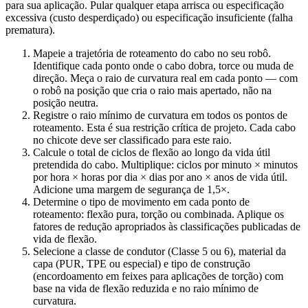
para sua aplicação. Pular qualquer etapa arrisca ou especificação
excessiva (custo desperdiçado) ou especificação insuficiente (falha
prematura).
Mapeie a trajetória de roteamento do cabo no seu robô.
Identifique cada ponto onde o cabo dobra, torce ou muda de
direção. Meça o raio de curvatura real em cada ponto — com
o robô na posição que cria o raio mais apertado, não na
posição neutra.
Registre o raio mínimo de curvatura em todos os pontos de
roteamento. Esta é sua restrição crítica de projeto. Cada cabo
no chicote deve ser classificado para este raio.
Calcule o total de ciclos de flexão ao longo da vida útil
pretendida do cabo. Multiplique: ciclos por minuto × minutos
por hora × horas por dia × dias por ano × anos de vida útil.
Adicione uma margem de segurança de 1,5×.
Determine o tipo de movimento em cada ponto de
roteamento: flexão pura, torção ou combinada. Aplique os
fatores de redução apropriados às classificações publicadas de
vida de flexão.
Selecione a classe de condutor (Classe 5 ou 6), material da
capa (PUR, TPE ou especial) e tipo de construção
(encordoamento em feixes para aplicações de torção) com
base na vida de flexão reduzida e no raio mínimo de
curvatura.