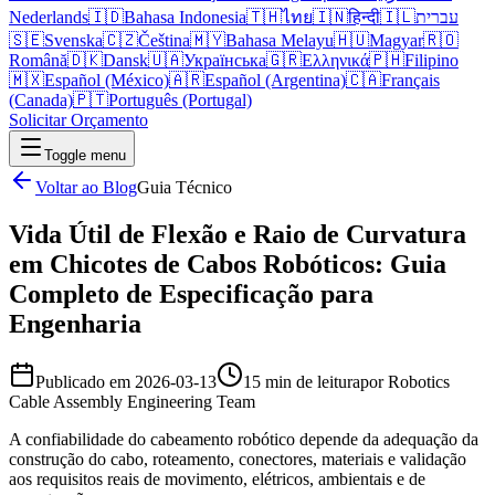
Nederlands
🇮🇩
Bahasa Indonesia
🇹🇭
ไทย
🇮🇳
हिन्दी
🇮🇱
עברית
🇸🇪
Svenska
🇨🇿
Čeština
🇲🇾
Bahasa Melayu
🇭🇺
Magyar
🇷🇴
Română
🇩🇰
Dansk
🇺🇦
Українська
🇬🇷
Ελληνικά
🇵🇭
Filipino
🇲🇽
Español (México)
🇦🇷
Español (Argentina)
🇨🇦
Français
(Canada)
🇵🇹
Português (Portugal)
Solicitar Orçamento
Toggle menu
Voltar ao Blog
Guia Técnico
Vida Útil de Flexão e Raio de Curvatura
em Chicotes de Cabos Robóticos: Guia
Completo de Especificação para
Engenharia
Publicado em
2026-03-13
15 min de leitura
por
Robotics
Cable Assembly Engineering Team
A confiabilidade do cabeamento robótico depende da adequação da
construção do cabo, roteamento, conectores, materiais e validação
aos requisitos reais de movimento, elétricos, ambientais e de