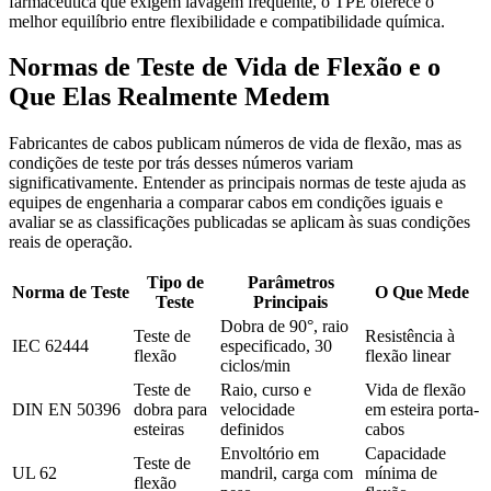
farmacêutica que exigem lavagem frequente, o TPE oferece o
melhor equilíbrio entre flexibilidade e compatibilidade química.
Normas de Teste de Vida de Flexão e o
Que Elas Realmente Medem
Fabricantes de cabos publicam números de vida de flexão, mas as
condições de teste por trás desses números variam
significativamente. Entender as principais normas de teste ajuda as
equipes de engenharia a comparar cabos em condições iguais e
avaliar se as classificações publicadas se aplicam às suas condições
reais de operação.
Tipo de
Parâmetros
Norma de Teste
O Que Mede
Teste
Principais
Dobra de 90°, raio
Teste de
Resistência à
IEC 62444
especificado, 30
flexão
flexão linear
ciclos/min
Teste de
Raio, curso e
Vida de flexão
DIN EN 50396
dobra para
velocidade
em esteira porta-
esteiras
definidos
cabos
Envoltório em
Capacidade
Teste de
UL 62
mandril, carga com
mínima de
flexão