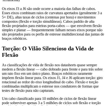
Os eixos J3 a J6 são onde ocorre a maioria das falhas de cabos.
Esses eixos combinam raios de curvatura apertados (geralmente 3 a
5× DE), altas taxas de ciclos (centenas por hora) e movimentos
compostos (flexão e torção simultâneas). Cabos padrão de alta
flexão projetados para esteiras porta-cabos — que envolvem flexão
simples e planar — frequentemente falham nesses eixos porque não
são projetados para os perfis de estresse multidirecional das juntas de
braços robóticos.
Torção: O Vilão Silencioso da Vida de
Flexão
As classificações de vida de flexão nos datasheets quase sempre
medem a flexão linear — cabo dobrado para frente e para trás sobre
um raio fixo em um único plano. Braços robóticos raramente
impõem flexão linear pura. Os eixos J1, J4 e J6 aplicam torção: giro
rotacional ao redor do eixo longitudinal do cabo. Flexão e torção
combinadas multiplicam o estresse nos condutores de formas que
testes de flexão pura não capturam.
Um cabo classificado para 10 milhões de ciclos de flexão linear
pode sobreviver apenas 3 a 5 milhões de ciclos sob flexão e torção