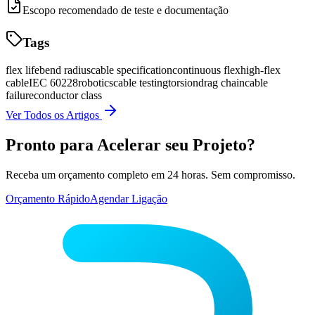
Escopo recomendado de teste e documentação
Tags
flex life
bend radius
cable specification
continuous flex
high-flex
cable
IEC 60228
robotics
cable testing
torsion
drag chain
cable
failure
conductor class
Ver Todos os Artigos
Pronto para Acelerar seu Projeto?
Receba um orçamento completo em 24 horas. Sem compromisso.
Orçamento Rápido
Agendar Ligação