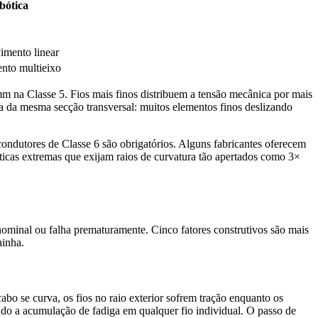
bótica
imento linear
nto multieixo
m na Classe 5. Fios mais finos distribuem a tensão mecânica por mais
a da mesma secção transversal: muitos elementos finos deslizando
condutores de Classe 6 são obrigatórios. Alguns fabricantes oferecem
ticas extremas que exijam raios de curvatura tão apertados como 3×
 nominal ou falha prematuramente. Cinco fatores construtivos são mais
ainha.
bo se curva, os fios no raio exterior sofrem tração enquanto os
indo a acumulação de fadiga em qualquer fio individual. O passo de