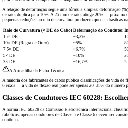
A relação de deformação segue uma fórmula simples: deformação (%) 
de raio, duplica para 10%. A 25 mm de raio, atinge 20% — próximo 
pequenas reduções no raio de curvatura produzem quedas drásticas na
Raio de Curvatura (× DE do Cabo)
Deformação do Condutor
I
15× DE
~3,3%
1
10× DE (Regra de Ouro)
~5%
8
7,5× DE
~6,7%
5
5× DE
~10%
2
3× DE
~16,7%
5
A Armadilha da Ficha Técnica
A maioria dos fabricantes de cabos publica classificações de vida d
6 eixos — a vida de flexão real pode ser apenas 20–35% do número pub
Classes de Condutores IEC 60228: Escolhe
A norma IEC 60228 da Comissão Eletrotécnica Internacional classifica
robóticas, apenas condutores de Classe 5 e Classe 6 devem ser conside
contínua.