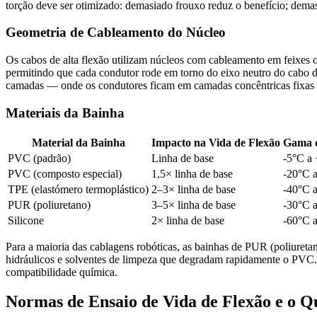
torção deve ser otimizado: demasiado frouxo reduz o benefício; demasi
Geometria de Cableamento do Núcleo
Os cabos de alta flexão utilizam núcleos com cableamento em feixes
permitindo que cada condutor rode em torno do eixo neutro do cabo d
camadas — onde os condutores ficam em camadas concêntricas fixas 
Materiais da Bainha
Material da Bainha
Impacto na Vida de Flexão
Gama 
PVC (padrão)
Linha de base
-5°C a
PVC (composto especial)
1,5× linha de base
-20°C 
TPE (elastómero termoplástico)
2–3× linha de base
-40°C 
PUR (poliuretano)
3–5× linha de base
-30°C 
Silicone
2× linha de base
-60°C 
Para a maioria das cablagens robóticas, as bainhas de PUR (poliureta
hidráulicos e solventes de limpeza que degradam rapidamente o PVC. E
compatibilidade química.
Normas de Ensaio de Vida de Flexão e o