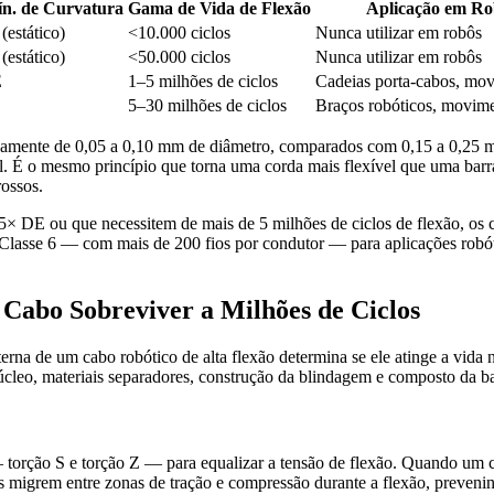
n. de Curvatura
Gama de Vida de Flexão
Aplicação em Ro
estático)
<10.000 ciclos
Nunca utilizar em robôs
estático)
<50.000 ciclos
Nunca utilizar em robôs
E
1–5 milhões de ciclos
Cadeias porta-cabos, mov
5–30 milhões de ciclos
Braços robóticos, movime
picamente de 0,05 a 0,10 mm de diâmetro, comparados com 0,15 a 0,25 m
l. É o mesmo princípio que torna uma corda mais flexível que uma barr
rossos.
,5× DE ou que necessitem de mais de 5 milhões de ciclos de flexão, os 
a Classe 6 — com mais de 200 fios por condutor — para aplicações robó
Cabo Sobreviver a Milhões de Ciclos
terna de um cabo robótico de alta flexão determina se ele atinge a vida
núcleo, materiais separadores, construção da blindagem e composto da b
 torção S e torção Z — para equalizar a tensão de flexão. Quando um ca
ios migrem entre zonas de tração e compressão durante a flexão, preven