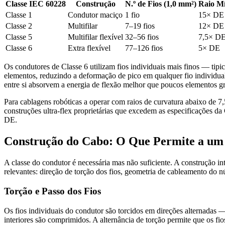
Classe IEC 60228
Construção
N.º de Fios (1,0 mm²)
Raio Mí
Classe 1
Condutor maciço
1 fio
15× DE (
Classe 2
Multifilar
7–19 fios
12× DE (
Classe 5
Multifilar flexível
32–56 fios
7,5× D
Classe 6
Extra flexível
77–126 fios
5× DE
Os condutores de Classe 6 utilizam fios individuais mais finos — ti
elementos, reduzindo a deformação de pico em qualquer fio individua
entre si absorvem a energia de flexão melhor que poucos elementos g
Para cablagens robóticas a operar com raios de curvatura abaixo de 7
construções ultra-flex proprietárias que excedem as especificações d
DE.
Construção do Cabo: O Que Permite a um 
A classe do condutor é necessária mas não suficiente. A construção in
relevantes: direção de torção dos fios, geometria de cableamento do 
Torção e Passo dos Fios
Os fios individuais do condutor são torcidos em direções alternadas —
interiores são comprimidos. A alternância de torção permite que os f