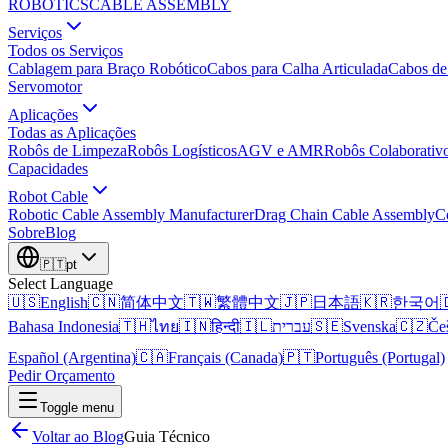
ROBOTICS
CABLE ASSEMBLY
Serviços
Todos os Serviços
Cablagem para Braço Robótico
Cabos para Calha Articulada
Cabos de
Servomotor
Aplicações
Todas as Aplicações
Robôs de Limpeza
Robôs Logísticos
AGV e AMR
Robôs Colaborativ
Capacidades
Robot Cable
Robotic Cable Assembly Manufacturer
Drag Chain Cable Assembly
C
Sobre
Blog
🇵🇹
pt
Select Language
🇺🇸
English
🇨🇳
简体中文
🇹🇼
繁體中文
🇯🇵
日本語
🇰🇷
한국어

Bahasa Indonesia
🇹🇭
ไทย
🇮🇳
हिन्दी
🇮🇱
עברית
🇸🇪
Svenska
🇨🇿
Če
Español (Argentina)
🇨🇦
Français (Canada)
🇵🇹
Português (Portugal)
Pedir Orçamento
Toggle menu
Voltar ao Blog
Guia Técnico