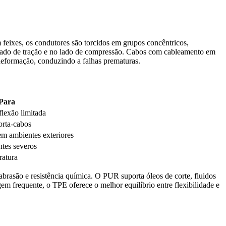
eixes, os condutores são torcidos em grupos concêntricos,
o lado de tração e no lado de compressão. Cabos com cableamento em
eformação, conduzindo a falhas prematuras.
 Para
lexão limitada
orta-cabos
em ambientes exteriores
ntes severos
ratura
brasão e resistência química. O PUR suporta óleos de corte, fluidos
m frequente, o TPE oferece o melhor equilíbrio entre flexibilidade e