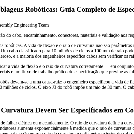
blagens Robóticas: Guia Completo de Espe
ssembly Engineering Team
o do cabo, encaminhamento, conectores, materiais e validação aos requ
ens robóticas. A vida de flexão e o raio de curvatura não são parâmetr
 Um cabo classificado para 10 milhões de ciclos a 100 mm de raio pode
eneroso, e a maioria dos engenheiros especifica cabos sem verificar os 
ficar a vida de flexão e o raio de curvatura corretamente — em conjunt
riais e um fluxo de trabalho prático de especificação que previne as fa
bôs devem-se a uma causa-raiz: o engenheiro especificou a vida de flex
 10 milhões de ciclos. O eixo J3 do robô impõe um raio de 30 mm. O cab
e Curvatura Devem Ser Especificados em C
e falhar elétrica ou mecanicamente. O raio de curvatura define a curva
ndutores aumenta exponencialmente à medida que o raio de curvatura di
ente da razão entre o raio de curvatura e o diâmetro exterior do cabo.