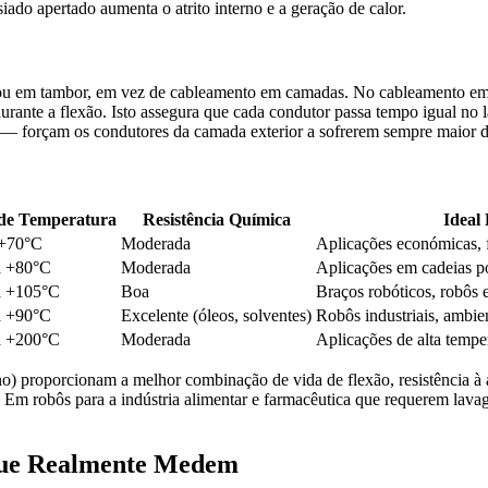
ado apertado aumenta o atrito interno e a geração de calor.
 ou em tambor, em vez de cableamento em camadas. No cableamento em f
urante a flexão. Isto assegura que cada condutor passa tempo igual n
— forçam os condutores da camada exterior a sofrerem sempre maior d
de Temperatura
Resistência Química
Ideal
 +70°C
Moderada
Aplicações económicas, f
a +80°C
Moderada
Aplicações em cadeias p
a +105°C
Boa
Braços robóticos, robôs 
a +90°C
Excelente (óleos, solventes)
Robôs industriais, ambie
a +200°C
Moderada
Aplicações de alta tempe
no) proporcionam a melhor combinação de vida de flexão, resistência à a
m robôs para a indústria alimentar e farmacêutica que requerem lavage
 Que Realmente Medem