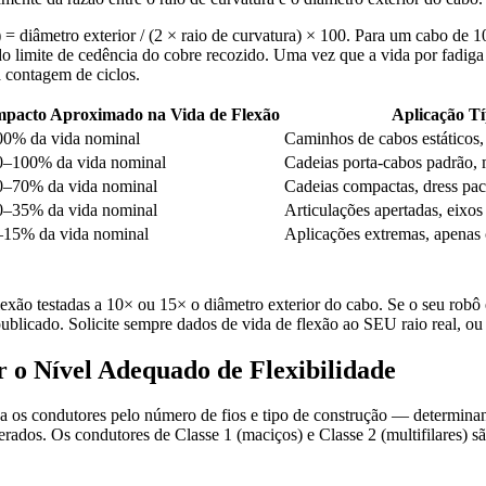
= diâmetro exterior / (2 × raio de curvatura) × 100. Para um cabo d
do limite de cedência do cobre recozido. Uma vez que a vida por fadi
 contagem de ciclos.
mpacto Aproximado na Vida de Flexão
Aplicação Tí
00% da vida nominal
Caminhos de cabos estáticos
0–100% da vida nominal
Cadeias porta-cabos padrão, 
0–70% da vida nominal
Cadeias compactas, dress pac
0–35% da vida nominal
Articulações apertadas, eixos
–15% da vida nominal
Aplicações extremas, apena
e flexão testadas a 10× ou 15× o diâmetro exterior do cabo. Se o seu
licado. Solicite sempre dados de vida de flexão ao SEU raio real, ou 
r o Nível Adequado de Flexibilidade
 os condutores pelo número de fios e tipo de construção — determinand
rados. Os condutores de Classe 1 (maciços) e Classe 2 (multifilares) sã