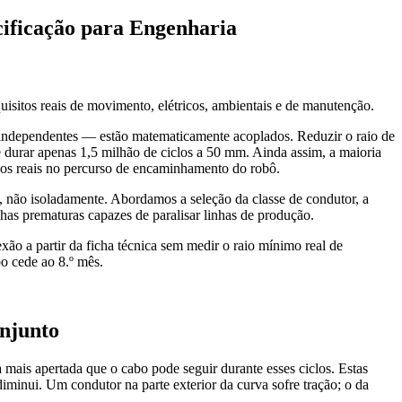
cificação para Engenharia
isitos reais de movimento, elétricos, ambientais e de manutenção.
os independentes — estão matematicamente acoplados. Reduzir o raio de
 durar apenas 1,5 milhão de ciclos a 50 mm. Ainda assim, a maioria
raios reais no percurso de encaminhamento do robô.
o, não isoladamente. Abordamos a seleção da classe de condutor, a
lhas prematuras capazes de paralisar linhas de produção.
ão a partir da ficha técnica sem medir o raio mínimo real de
o cede ao 8.º mês.
onjunto
 mais apertada que o cabo pode seguir durante esses ciclos. Estas
minui. Um condutor na parte exterior da curva sofre tração; o da