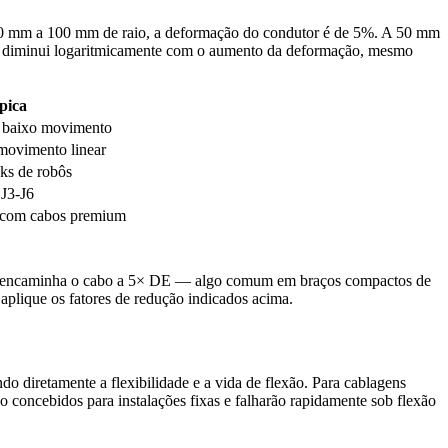
e 10 mm a 100 mm de raio, a deformação do condutor é de 5%. A 50 mm
ga diminui logaritmicamente com o aumento da deformação, mesmo
pica
, baixo movimento
movimento linear
ks de robôs
 J3-J6
s com cabos premium
 robô encaminha o cabo a 5× DE — algo comum em braços compactos de
aplique os fatores de redução indicados acima.
o diretamente a flexibilidade e a vida de flexão. Para cablagens
o concebidos para instalações fixas e falharão rapidamente sob flexão