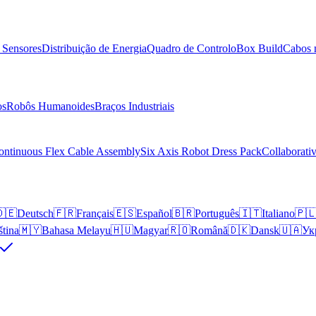
 Sensores
Distribuição de Energia
Quadro de Controlo
Box Build
Cabos 
os
Robôs Humanoides
Braços Industriais
ontinuous Flex Cable Assembly
Six Axis Robot Dress Pack
Collaborati
🇪
Deutsch
🇫🇷
Français
🇪🇸
Español
🇧🇷
Português
🇮🇹
Italiano
🇵
ština
🇲🇾
Bahasa Melayu
🇭🇺
Magyar
🇷🇴
Română
🇩🇰
Dansk
🇺🇦
Ук