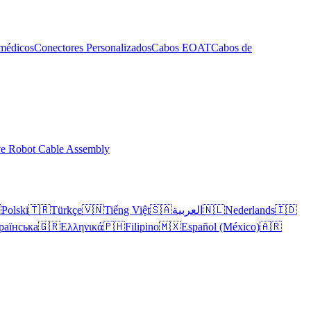
médicos
Conectores Personalizados
Cabos EOAT
Cabos de
ve Robot Cable Assembly

Polski
🇹🇷
Türkçe
🇻🇳
Tiếng Việt
🇸🇦
العربية
🇳🇱
Nederlands
🇮🇩
раїнська
🇬🇷
Ελληνικά
🇵🇭
Filipino
🇲🇽
Español (México)
🇦🇷