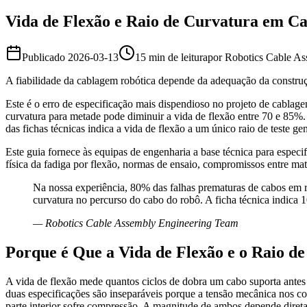
Vida de Flexão e Raio de Curvatura em Ca
Publicado
2026-03-13
15 min de leitura
por
Robotics Cable A
A fiabilidade da cablagem robótica depende da adequação da construçã
Este é o erro de especificação mais dispendioso no projeto de cablag
curvatura para metade pode diminuir a vida de flexão entre 70 e 85%.
das fichas técnicas indica a vida de flexão a um único raio de teste g
Este guia fornece às equipas de engenharia a base técnica para especi
física da fadiga por flexão, normas de ensaio, compromissos entre mate
Na nossa experiência, 80% das falhas prematuras de cabos em ro
curvatura no percurso do cabo do robô. A ficha técnica indica
—
Robotics Cable Assembly Engineering Team
Porque é Que a Vida de Flexão e o Raio d
A vida de flexão mede quantos ciclos de dobra um cabo suporta antes d
duas especificações são inseparáveis porque a tensão mecânica nos co
parte interior sofre compressão. A magnitude de ambos depende diretam