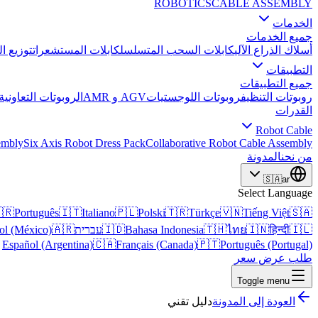
ROBOTICS
CABLE ASSEMBLY
الخدمات
جميع الخدمات
 الطاقة
كابلات المستشعرات
كابلات السحب المتسلسل
أسلاك الذراع الآلي
التطبيقات
جميع التطبيقات
الروبوتات التعاونية
AGV و AMR
روبوتات اللوجستيات
روبوتات التنظيف
القدرات
Robot Cable
embly
Six Axis Robot Dress Pack
Collaborative Robot Cable Assembly
المدونة
من نحن
🇸🇦
ar
Select Language
🇷
Português
🇮🇹
Italiano
🇵🇱
Polski
🇹🇷
Türkçe
🇻🇳
Tiếng Việt
🇸🇦
ol (México)
🇦🇷
עברית
🇮🇩
Bahasa Indonesia
🇹🇭
ไทย
🇮🇳
हिन्दी
🇮🇱
Español (Argentina)
🇨🇦
Français (Canada)
🇵🇹
Português (Portugal)
طلب عرض سعر
Toggle menu
دليل تقني
العودة إلى المدونة