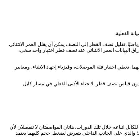
نة الفعلية.
يًا. تقليل نصف القطر إلى النصف يمكن أن يقلل العمر الانثنائي
م قد يصمد 1.5 مليون دورة فقط عند 50 ملم. ومع ذلك، تسرد معظم أوراق البيانات العمر الانثنائي عند نصف قطر اختبار واحد سخي،
 نغطي اختيار فئة الموصلات، وفيزياء إجهاد الانثناء، ومعايير
يانات دون قياس نصف قطر الانحناء الأدنى الفعلي في مسار كابل
لكابل اتباعه خلال تلك الدورات. هاتان المواصفتان لا تنفصلان لأن
د؛ والذي على الجانب الداخلي يتعرض لضغط. حجم كليهما يعتمد