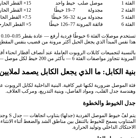
الفئة 1
موصل صلب
خيط واحد
15× القطر الخارجي (ثابت)
الفئة 2
مجدولة
7–19 خيطًا
12× القطر الخارجي (ثابت)
الفئة 5
مجدولة مرنة
32–56 خيطًا
7.5× القطر الخارجي
الفئة 6
فائقة المرونة
77–126 خيطًا
5× القطر الخارجي
هذا نفس المبدأ الذي يجعل الحبل أكثر مرونة من قضيب بنفس المقطع
المرونة تتجاوز مواصفات الفئة 6 — بأكثر من 200 خيط لكل موصل — للتطبيقات الروبوتية القصوى التي تتطلب أنصاف أقطار ضيقة تصل إلى 3× القطر الخارجي.
بنية الكابل: ما الذي يجعل الكابل يصمد لملايي
فئة الموصل ضرورية لكنها غير كافية. البنية الداخلية لكابل الروبوت ع
وهندسة جدل القلب، ومواد الفاصل، وبنية التدريع، ومركب الغلاف.
جدل الخيوط والخطوة
المتناوب يسمح للخيوط بالتنقل بين مناطق الشد والضغط أثناء الانثنا
الاحتكاك الداخلي وتوليد الحرارة.