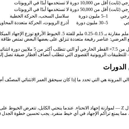
أقل من 10,000 دورة
لا تستخدمها أبدًا في الروبوتات
أقل من 50,000 دورة
لا تستخدمها أبدًا في الروبوتات
1–5 مليون دورة
سلاسل السحب، الحركة الخطية
5–30 مليون دورة
أذرع الروبوت، الحركة متعددة المحاور
تستخدم موصلات الفئة 6 خيوطًا فردية أرفع — عادة بقطر 0.05–0.10 ملم 
 العرضي: عناصر رفيعة متعددة تنزلق على بعضها البعض تمتص طاقة ال
ن الدورات
الي المرونة هي التي تحدد ما إذا كان سيحقق العمر الانثنائي المصنّف 
يتم لفّ خيوط الموصل الفردية (جدلها) بتناوب اتجاهات — جدل S وجدل Z — لموازنة إجهاد الانحناء. عن
ء، مما يمنع تراكم الإجهاد في أي خيط منفرد. يجب تحسين خطوة الجدل (م