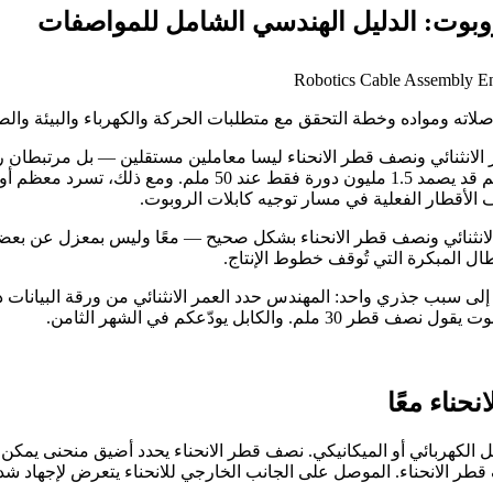
لروبوت: الدليل الهندسي الشامل للمواصفات
Robotics Cable Assembly E
لاته ومواده وخطة التحقق مع متطلبات الحركة والكهرباء والبيئة والصيا
لانثنائي ونصف قطر الانحناء ليسا معاملين مستقلين — بل مرتبطان رياض
بنسبة 70–85%. كابل مصنّف لـ 10 ملايين دورة عند نصف قطر 100 مل
لأقطار الفعلية في مسار توجيه كابلات الروبوت.
لانثنائي ونصف قطر الانحناء بشكل صحيح — معًا وليس بمعزل عن بعضهما.
طال المبكرة التي تُوقف خطوط الإنتاج.
المبكرة ترجع إلى سبب جذري واحد: المهندس حدد العمر الانثنائي من ورقة الب
حناء معًا
شل الكهربائي أو الميكانيكي. نصف قطر الانحناء يحدد أضيق منحنى يمكن ل
قطر الانحناء. الموصل على الجانب الخارجي للانحناء يتعرض لإجهاد ش