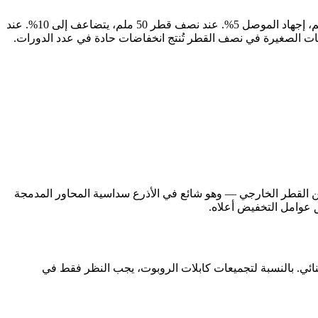
تتبع علاقة الإجهاد معادلة بسيطة: الإجهاد (%) = القطر الخارجي للكابل / (2 × نصف قطر الانحناء) × 100. لكابل 10 ملم عند نصف قطر 100 ملم، إجهاد الموصل 5%. عند نصف قطر 50 ملم، يتضاعف إلى 10%. عند
الكابلات ينشرون تصنيفات العمر الانثنائي المُختبرة عند 10× أو 15× من القطر الخارجي. إذا كان روبوتك يوجّه الكابل عند 5× من القطر الخارجي — وهو شائع في الأذرع سداسية المحاور المدمجة
مر الانثنائي. بالنسبة لتجميعات كابلات الروبوت، يجب النظر فقط في