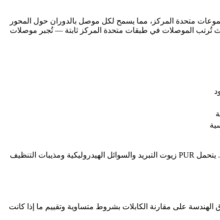
مجموعات متحدة المركز، مما يسمح لكل موصل بالدوران حول المحور
يث تُرتب الموصلات في طبقات متحدة المركز ثابتة — تُجبر موصلات
د
ة
سية
لمعظم تجميعات كابلات الروبوت، توفر أغلفة PUR (البولي يوريثان) أفضل مزيج من العمر الانثنائي ومقاومة التآكل ومقاومة المواد الكيميائية. يتحمل PUR زيوت التبريد والسوائل الهيدروليكية ومذيبات التنظيف
رق الهندسة على مقارنة الكابلات بشروط متساوية وتقييم ما إذا كانت