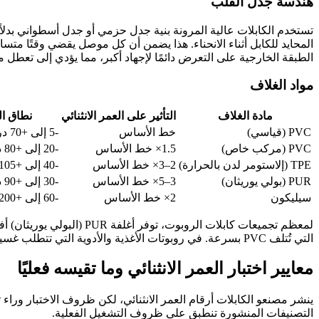
هندسة جدل القلب
تستخدم الكابلات عالية المرونة بنية جدل حزمي أو جدل أسطواني بدل
المحايد للكابل أثناء الانحناء. هذا يضمن أن كل موصل يقضي وقتًا م
الطبقة الخارجية على التعرض دائمًا لإجهاد أكبر، مما يؤدي إلى تعطل م
مواد الغلاف
مادة الغلاف
التأثير على العمر الانثنائي
نطاق ال
PVC (قياسي)
خط الأساس
-5 إلى +70 درجة مئوية
PVC (مركب خاص)
1.5× خط الأساس
-20 إلى +80 درجة مئوية
TPE (إلاستومر لدن بالحرارة)
2–3× خط الأساس
-40 إلى +105 درجة مئوية
PUR (بولي يوريثان)
3–5× خط الأساس
-30 إلى +90 درجة مئوية
سيليكون
2× خط الأساس
-60 إلى +200 درجة مئوية
التي تُتلف PVC بسرعة. في روبوتات الأغذية والأدوية التي تتطلب غسيلاً متكررًا، يقدم TPE أفضل توازن بين المرونة والتوافق الكيميائي.
معايير اختبار العمر الانثنائي وما تقيسه فعليًا
ينشر مصنعو الكابلات أرقام العمر الانثنائي، لكن ظروف الاختبار وراء 
التصنيفات المنشورة تنطبق على ظروف التشغيل الفعلية.