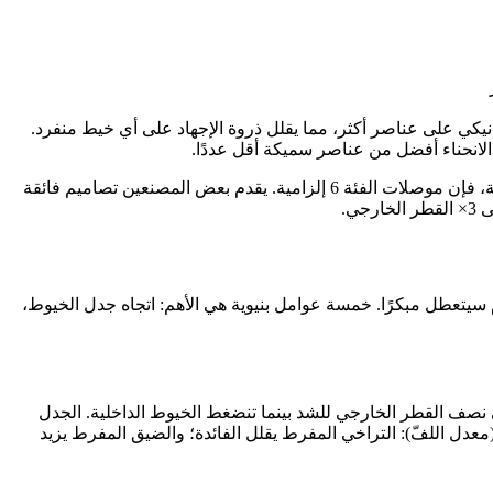
مقارنة بـ 0.15–0.25 ملم للفئة 5. الخيوط الأرفع توزع الإجهاد الميكانيكي على عناصر أكثر، مما يقلل ذروة الإجهاد على أي خيط منفرد.
انحناء أفضل من عناصر سميكة أقل عددًا.
بالنسبة لتجميعات كابلات الروبوت العاملة عند أنصاف أقطار انحناء أقل من 7.5× القطر الخارجي أو التي تتطلب أكثر من 5 ملايين دورة انثنائية، فإن موصلات الفئة 6 إلزامية. يقدم بعض المصنعين تصاميم فائقة
أم سيتعطل مبكرًا. خمسة عوامل بنيوية هي الأهم: اتجاه جدل الخيوط،
دما ينحني الكابل، تتعرض الخيوط على نصف القطر الخارجي للشد بينما تنضغط الخيوط الداخلية. الجدل
عدل اللفّ): التراخي المفرط يقلل الفائدة؛ والضيق المفرط يزيد