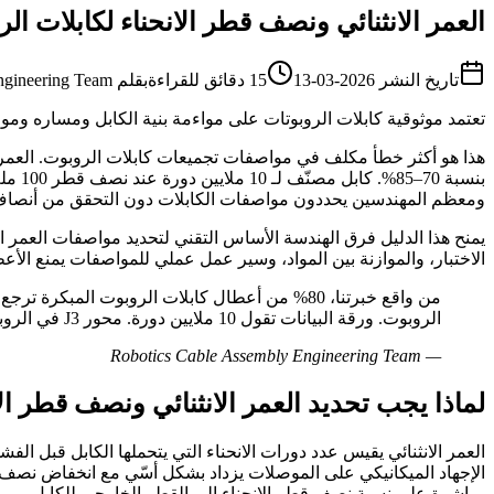
العمر الانثنائي ونصف قطر الانحناء لكابلات ا
تاريخ النشر
2026-03-13
15 دقائق للقراءة
بقلم
ngineering Team
تعتمد موثوقية كابلات الروبوتات على مواءمة بنية الكابل ومساره وموص
هذا هو أكثر خطأ مكلف في مواصفات تجميعات كابلات الروبوت. العمر ا
ومعظم المهندسين يحددون مواصفات الكابلات دون التحقق من أنصاف ا
يمنح هذا الدليل فرق الهندسة الأساس التقني لتحديد مواصفات العمر ا
الاختبار، والموازنة بين المواد، وسير عمل عملي للمواصفات يمنع الأع
من واقع خبرتنا، 80% من أعطال كابلات الروبوت 
الروبوت. ورقة البيانات تقول 10 ملايين دورة. محور J3 في الروبوت يقول نصف قطر 30 ملم. والكابل يودّعكم في الشهر الثامن.
Robotics Cable Assembly Engineering Team
—
لماذا يجب تحديد العمر الانثنائي ونصف قطر الان
العمر الانثنائي يقيس عدد دورات الانحناء التي يتحملها الكابل قبل الف
الإجهاد الميكانيكي على الموصلات يزداد بشكل أسّي مع انخفاض نصف 
مباشرة على نسبة نصف قطر الانحناء إلى القطر الخارجي للكابل.