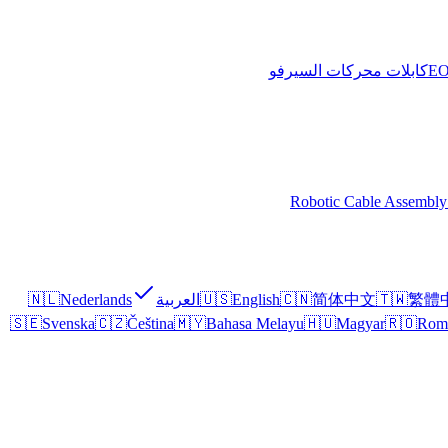
كابلات محركات السيرفو
Robotic Cable Assembly
繁體
🇹🇼
简体中文
🇨🇳
English
🇺🇸
العربية
Nederlands
🇳🇱
🇸🇪
Svenska
🇨🇿
Čeština
🇲🇾
Bahasa Melayu
🇭🇺
Magyar
🇷🇴
Rom