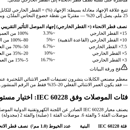
25 ملم، يصل إلى 20% — مقتربًا من نقطة خضوع النحاس الملدّن. وبما أن عمر الكلال ينخفض لوغاريتميًا مع زيادة الإجهاد، فإن حتى التخفيضات الصغيرة في نصف القطر تُنتج انخفاضات حادة في عدد الدورات.
نصف قطر الانحناء (× القطر الخارجي)
إجهاد الموصل
التأثير التقريبي 
~3.3%
15× القطر الخارجي
100% من العمر المصنّف
~5%
10× القطر الخارجي (القاعدة الذهبية)
80–100% من العمر المصنّف
~6.7%
7.5× القطر الخارجي
50–70% من العمر المصنّف
~10%
5× القطر الخارجي
20–35% من العمر المصنّف
~16.7%
3× القطر الخارجي
5–15% من العمر المصنّف
فخ ورقة البيانات
— فقد يكون العمر الانثنائي الفعلي 20–35% فقط من الرقم المنشور. اطلب دائمًا بيانات العمر الانثنائي عند نصف القطر الفعلي لديك، أو طبّق عوامل التخفيض أعلاه.
فئات الموصلات وفق IEC 60228: اختيار مستوى المرونة المناسب
يصنف معيار IEC 60228 الصادر عن اللجنة الكهروتقن
موصلات الفئة 5 والفئة 6. موصلات الفئة 1 (صلبة) والفئة 2 (مجدولة) مصممة للتركيبات الثابتة وستتعطل بسرعة تحت الانثناء المستمر.
فئة IEC 60228
البنية
عدد الخيوط (1.0 مم²)
نصف قطر الانحن