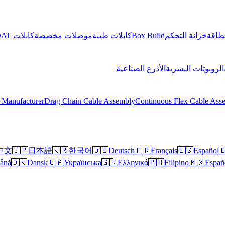
كابلات EOAT
موصلات مخصصة
كابلات طبية
Box Build
خزانة التحكم
توزيع
الأذرع الصناعية
الروبوتات البشرية
 Manufacturer
Drag Chain Cable Assembly
Continuous Flex Cable Ass
中文
🇯🇵
日本語
🇰🇷
한국어
🇩🇪
Deutsch
🇫🇷
Français
🇪🇸
Español

ână
🇩🇰
Dansk
🇺🇦
Українська
🇬🇷
Ελληνικά
🇵🇭
Filipino
🇲🇽
Españ