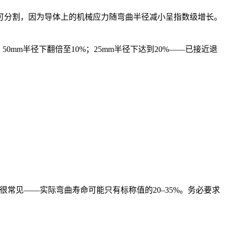
可分割，因为导体上的机械应力随弯曲半径减小呈指数级增长。
5%；50mm半径下翻倍至10%；25mm半径下达到20%——已接近退
很常见——实际弯曲寿命可能只有标称值的20–35%。务必要求