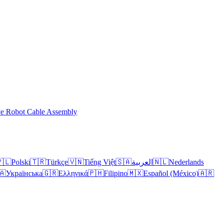
ve Robot Cable Assembly
🇱
Polski
🇹🇷
Türkçe
🇻🇳
Tiếng Việt
🇸🇦
العربية
🇳🇱
Nederlands
🇦
Українська
🇬🇷
Ελληνικά
🇵🇭
Filipino
🇲🇽
Español (México)
🇦🇷