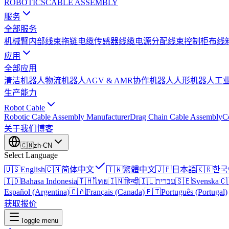
ROBOTICS
CABLE ASSEMBLY
服务
全部服务
机械臂内部线束
拖链电缆
传感器线缆
电源分配线束
控制柜布线
应用
全部应用
清洁机器人
物流机器人
AGV & AMR
协作机器人
人形机器人
工
生产能力
Robot Cable
Robotic Cable Assembly Manufacturer
Drag Chain Cable Assembly
C
关于我们
博客
🇨🇳
zh-CN
Select Language
🇺🇸
English
🇨🇳
简体中文
🇹🇼
繁體中文
🇯🇵
日本語
🇰🇷
한국
🇮🇩
Bahasa Indonesia
🇹🇭
ไทย
🇮🇳
हिन्दी
🇮🇱
עברית
🇸🇪
Svenska
🇨
Español (Argentina)
🇨🇦
Français (Canada)
🇵🇹
Português (Portugal)
获取报价
Toggle menu