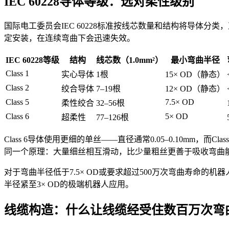
IEC 60228导体等级：选对柔性级别
国际电工委员会IEC 60228标准按线芯数量和结构将导体分类，直接
定安装，在连续弯曲下会迅速失效。
IEC 60228等级
结构
线芯数（1.0mm²）
最小弯曲半径
Class 1
实心导体
1根
15× OD（静态）
Class 2
绞合导体
7–19根
12× OD（静态）
Class 5
7.5× OD
柔性绞合
32–56根
Class 6
5× OD
超柔性
77–126根
Class 6导体使用更细的单丝——直径通常0.05–0.10mm
同一个原理：大量细丝相互滑动，比少量粗丝更善于吸收弯曲
对于弯曲半径低于7.5× OD或要求超过500万次弯曲寿命的机器
半径紧至3× OD的极端机器人应用。
线缆构造：什么让线缆经受住数百万次弯