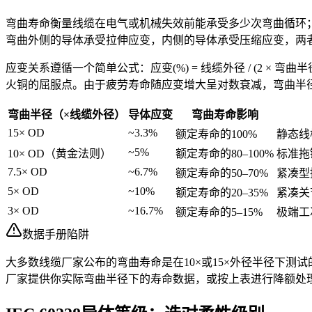
弯曲寿命衡量线缆在电气或机械失效前能承受多少次弯曲循环
弯曲外侧的导体承受拉伸应变，内侧的导体承受压缩应变，两
应变关系遵循一个简单公式：应变(%) = 线缆外径 / (2 × 弯曲
火铜的屈服点。由于疲劳寿命随应变增大呈对数衰减，弯曲半
弯曲半径（×线缆外径）
导体应变
弯曲寿命影响
15× OD
~3.3%
额定寿命的100%
静态线
~5%
10× OD（黄金法则）
额定寿命的80–100%
标准拖
7.5× OD
~6.7%
额定寿命的50–70%
紧凑型
5× OD
~10%
额定寿命的20–35%
紧凑关节
3× OD
~16.7%
额定寿命的5–15%
极端工
数据手册陷阱
大多数线缆厂家公布的弯曲寿命是在10×或15×外径半径下测试
厂家提供你实际弯曲半径下的寿命数据，或按上表进行降额处