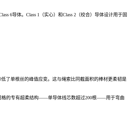
 6导体。Class 1（实心）和Class 2（绞合）导体设计用于固
更多元件上，降低了单根丝的峰值应变。这与绳索比同截面积的棒材更柔韧是
s 6规格的专有超柔结构——单导体线芯数超过200根——用于弯曲