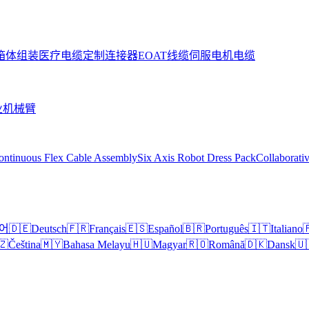
箱体组装
医疗电缆
定制连接器
EOAT线缆
伺服电机电缆
业机械臂
ontinuous Flex Cable Assembly
Six Axis Robot Dress Pack
Collaborati
어
🇩🇪
Deutsch
🇫🇷
Français
🇪🇸
Español
🇧🇷
Português
🇮🇹
Italiano

🇿
Čeština
🇲🇾
Bahasa Melayu
🇭🇺
Magyar
🇷🇴
Română
🇩🇰
Dansk
🇺