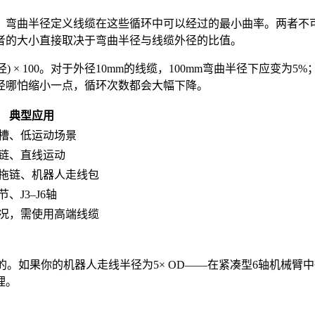
；弯曲半径定义线缆在这些循环中可以经过的最小曲率。两者不
者的大小直接取决于弯曲半径与线缆外径的比值。
半径) × 100。对于外径10mm的线缆，100mm弯曲半径下应变为
径哪怕缩小一点，循环次数都会大幅下降。
典型应用
槽、低运动场景
链、直线运动
拖链、机器人走线包
、J3–J6轴
况，需使用高端线缆
的。如果你的机器人走线半径为5× OD——在紧凑型6轴机械臂中
理。