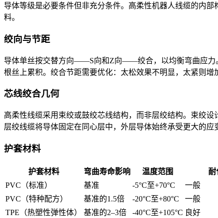
导体等级是必要条件但非充分条件。高柔性机器人线缆的内部
料。
绞向与节距
导体单丝按交替方向——S向和Z向——绞合，以均衡弯曲应
根丝上累积。绞合节距需要优化：太松效果不明显，太紧则增
芯线绞合几何
高柔性线缆采用束绞或鼓绞芯线结构，而非层绞结构。束绞设
层绞线缆将导体固定在同心层中，外层导体始终承受更大的应
护套材料
护套材料
弯曲寿命影响
温度范围
耐
PVC（标准）
基准
-5°C至+70°C
一般
PVC（特种配方）
基准的1.5倍
-20°C至+80°C
一般
TPE（热塑性弹性体）
基准的2–3倍
-40°C至+105°C
良好