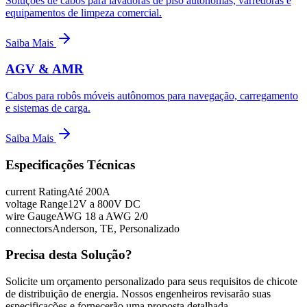
Soluções de cabos para lavadoras de piso autônomas, varredoras e
equipamentos de limpeza comercial.
Saiba Mais
AGV & AMR
Cabos para robôs móveis autônomos para navegação, carregamento
e sistemas de carga.
Saiba Mais
Especificações Técnicas
current Rating
Até 200A
voltage Range
12V a 800V DC
wire Gauge
AWG 18 a AWG 2/0
connectors
Anderson, TE, Personalizado
Precisa desta Solução?
Solicite um orçamento personalizado para seus requisitos de chicote
de distribuição de energia. Nossos engenheiros revisarão suas
especificações e fornecerão uma proposta detalhada.