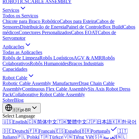
ROBOTICS
CABLE ASSEMBLY
Serviços
Todos os Serviços
Chicote para Braço Robótico
Cabos para Esteira
Cabos de
Sensores
Distribuição de Energia
Painel de Controle
Box Build
Cabos
médicos
Conectores Personalizados
Cabos EOAT
Cabos de
Servomotor
Aplicações
Todas as Aplicações
Robôs de Limpeza
Robôs Logísticos
AGV & AMR
Robôs
Colaborativos
Robôs Humanoides
Braços Industriais
Capacidades
Robot Cable
Robotic Cable Assembly Manufacturer
Drag Chain Cable
Assembly
Continuous Flex Cable Assembly
Six Axis Robot Dress
Pack
Collaborative Robot Cable Assembly
Sobre
Blog
🇧🇷
pt-BR
Select Language
🇺🇸
English
🇨🇳
简体中文
🇹🇼
繁體中文
🇯🇵
日本語
🇰🇷
한국어
🇩🇪
Deutsch
🇫🇷
Français
🇪🇸
Español
🇧🇷
Português
🇮🇹
Italiano
🇵🇱
Polski
🇹🇷
Türkçe
🇻🇳
Tiếng Việt
🇸🇦
العربية
🇳🇱