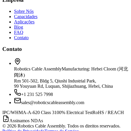
Sobre Nós
Capacidades
Aplicações
Blog
FAQ
Contato
Contato
Robotics Cable Assembly
Manufacturing: Hebei Cloom (河北
阔沐)
Rm 501-502, Bldg 5, Qiushi Industrial Park,
99 Youyuan Rd, Luquan, Shijiazhuang, Hebei, China
+1 231 525 7998
sales@roboticscableassembly.com
IPC/WHMA-A-620 Class 3
100% Electrical Test
RoHS / REACH
Assinamos NDAs
©
2026
Robotics Cable Assembly. Todos os direitos reservados.