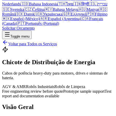
Nederlands
🇮🇩
Bahasa Indonesia
🇹🇭
ไทย
🇮🇳
हिन्दी
🇮🇱
עברית
🇸🇪
Svenska
🇨🇿
Čeština
🇲🇾
Bahasa Melayu
🇭🇺
Magyar
🇷🇴
Română
🇩🇰
Dansk
🇺🇦
Українська
🇬🇷
Ελληνικά
🇵🇭
Filipino
🇲🇽
Español (México)
🇦🇷
Español (Argentina)
🇨🇦
Français
(Canada)
🇵🇹
Português (Portugal)
Solicitar Orçamento
Toggle menu
Voltar para Todos os Serviços
Chicote de Distribuição de Energia
Cabos de potência heavy-duty para motores, drives e sistemas de
bateria.
AGV & AMR
Robôs Industriais
Robôs de Limpeza
Free engineering review before quote
Prototype sample support
Test
report and documentation available
Visão Geral