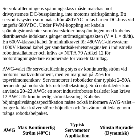
Servokraftledningens spänningsklass måste matchas mot
drivsystemets DC-busspänning, inte motorns märkspänning. Ett
servodrivsystem som matas från 480VAC trefas har en DC-buss vid
ungefär 680VDC. Under PWM-koppling ser kabeln
spänningstransienter som överskrider busspänningen med kabelns
distribuerade induktans gånger strömstigningstakten (V = L × di/dt).
En 600V-klassad kabel är minimikravet för 480VAC-drivsystem;
1000V-klassad kabel ger standardsäkerhetsmarginalen i industriella
robotinstallationer och krävs av NFPA 79 Artikel 12 för
motordragningsledare exponerade för växelriktaruttag.
AWG-valet för servokraftledning styrs av kontinuerlig ström vid
motorns märkvridmoment, med en marginal på 25% för
topvridmomentkrav. Servomotorer i robotleder drar typiskt 2–50A
beroende på motorstorlek och ledbelastning. Små cobot-leder kan
använda 20–22 AWG; ett stort industrirobotets basleder kan kräva
12 AWG för kontinuerlig strömklassning. Kabelns
böjningslivslängdsspecifikation måste också informera AWG-valet –
tyngre kablar kräver större böjradier och är svårare att leda genom
trånga robotkabelpaket.
Typisk
Max Kontinuerlig
Minsta Böjradie
AWG
Servomotor
Ström (40°C)
(Dynamisk)
Applikation