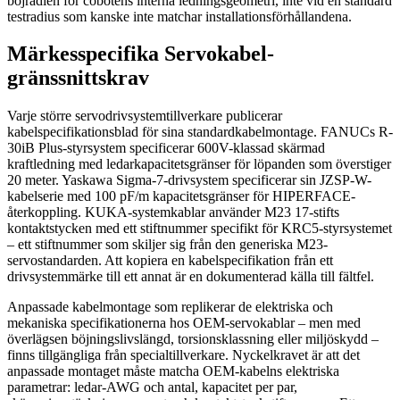
böjradien för cobotens interna ledningsgeometri, inte vid en standard
testradius som kanske inte matchar installationsförhållandena.
Märkesspecifika Servokabel-
gränssnittskrav
Varje större servodrivsystemtillverkare publicerar
kabelspecifikationsblad för sina standardkabelmontage. FANUCs R-
30iB Plus-styrsystem specificerar 600V-klassad skärmad
kraftledning med ledarkapacitetsgränser för löpanden som överstiger
20 meter. Yaskawa Sigma-7-drivsystem specificerar sin JZSP-W-
kabelserie med 100 pF/m kapacitetsgränser för HIPERFACE-
återkoppling. KUKA-systemkablar använder M23 17-stifts
kontaktstycken med ett stiftnummer specifikt för KRC5-styrsystemet
– ett stiftnummer som skiljer sig från den generiska M23-
servostandarden. Att kopiera en kabelspecifikation från ett
drivsystemmärke till ett annat är en dokumenterad källa till fältfel.
Anpassade kabelmontage som replikerar de elektriska och
mekaniska specifikationerna hos OEM-servokablar – men med
överlägsen böjningslivslängd, torsionsklassning eller miljöskydd –
finns tillgängliga från specialtillverkare. Nyckelkravet är att det
anpassade montaget måste matcha OEM-kabelns elektriska
parametrar: ledar-AWG och antal, kapacitet per par,