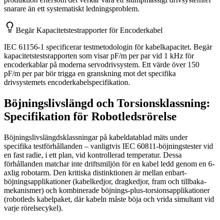
snarare än ett systematiskt ledningsproblem.
Begär Kapacitetstestrapporter för Encoderkabel
IEC 61156-1 specificerar testmetodologin för kabelkapacitet. Begär
kapacitetstestsrapporten som visar pF/m per par vid 1 kHz för
encoderkablar på moderna servodrivsystem. Ett värde över 150
pF/m per par bör trigga en granskning mot det specifika
drivsystemets encoderkabelspecifikation.
Böjningslivslängd och Torsionsklassning:
Specifikation för Robotledsrörelse
Böjningslivslängdsklassningar på kabeldatablad mäts under
specifika testförhållanden – vanligtvis IEC 60811-böjningstester vid
en fast radie, i ett plan, vid kontrollerad temperatur. Dessa
förhållanden matchar inte driftsmiljön för en kabel ledd genom en 6-
axlig robotarm. Den kritiska distinktionen är mellan enbart-
böjningsapplikationer (kabelkedjor, dragkedjor, fram och tillbaka-
mekanismer) och kombinerade böjnings-plus-torsionsapplikationer
(robotleds kabelpaket, där kabeln måste böja och vrida simultant vid
varje rörelsecykel).