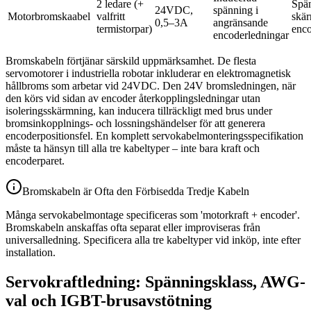
2 ledare (+
Spän
24VDC,
spänning i
Motorbromskaabel
valfritt
skär
0,5–3A
angränsande
termistorpar)
enco
encoderledningar
Bromskabeln förtjänar särskild uppmärksamhet. De flesta
servomotorer i industriella robotar inkluderar en elektromagnetisk
hållbroms som arbetar vid 24VDC. Den 24V bromsledningen, när
den körs vid sidan av encoder återkopplingsledningar utan
isoleringsskärmning, kan inducera tillräckligt med brus under
bromsinkopplnings- och lossningshändelser för att generera
encoderpositionsfel. En komplett servokabelmonteringsspecifikation
måste ta hänsyn till alla tre kabeltyper – inte bara kraft och
encoderparet.
Bromskabeln är Ofta den Förbisedda Tredje Kabeln
Många servokabelmontage specificeras som 'motorkraft + encoder'.
Bromskabeln anskaffas ofta separat eller improviseras från
universalledning. Specificera alla tre kabeltyper vid inköp, inte efter
installation.
Servokraftledning: Spänningsklass, AWG-
val och IGBT-brusavstötning