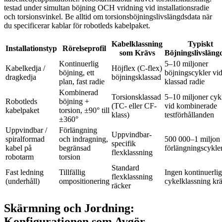
testad under simultan böjning OCH vridning vid installationsradie
och torsionsvinkel. Be alltid om torsionsböjningslivslängdsdata när
du specificerar kablar för robotleds kabelpaket.
Kabelklassning
Typiskt
Installationstyp
Rörelseprofil
som Krävs
Böjningslivsläng
Kontinuerlig
5–10 miljoner
Kabelkedja /
Höjflex (C-flex)
böjning, ett
böjningscykler vi
dragkedja
böjningsklassad
plan, fast radie
klassad radie
Kombinerad
Torsionsklassad
5–10 miljoner cyk
Robotleds
böjning +
(TC- eller CF-
vid kombinerade
kabelpaket
torsion, ±90° till
klass)
testförhållanden
±360°
Uppvindbar /
Förlängning
Uppvindbar-
spiralformad
och indragning,
500 000–1 miljon
specifik
kabel på
begränsad
förlängningscykle
flexklassning
robotarm
torsion
Standard
Fast ledning
Tillfällig
Ingen kontinuerlig
flexklassning
(underhåll)
ompositionering
cykelklassning kr
räcker
Skärmning och Jordning:
Konfigurationen som Avgör