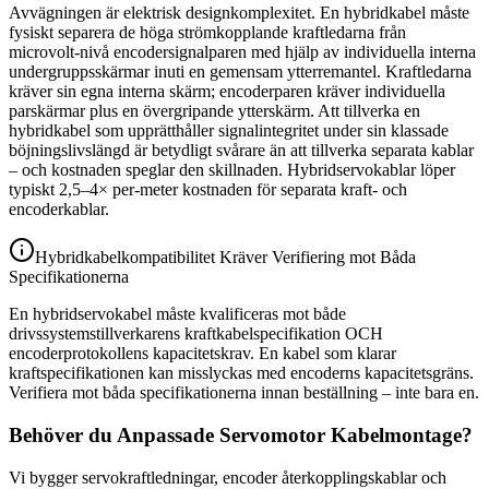
Avvägningen är elektrisk designkomplexitet. En hybridkabel måste
fysiskt separera de höga strömkopplande kraftledarna från
microvolt-nivå encodersignalparen med hjälp av individuella interna
undergruppsskärmar inuti en gemensam ytterremantel. Kraftledarna
kräver sin egna interna skärm; encoderparen kräver individuella
parskärmar plus en övergripande ytterskärm. Att tillverka en
hybridkabel som upprätthåller signalintegritet under sin klassade
böjningslivslängd är betydligt svårare än att tillverka separata kablar
– och kostnaden speglar den skillnaden. Hybridservokablar löper
typiskt 2,5–4× per-meter kostnaden för separata kraft- och
encoderkablar.
Hybridkabelkompatibilitet Kräver Verifiering mot Båda
Specifikationerna
En hybridservokabel måste kvalificeras mot både
drivssystemstillverkarens kraftkabelspecifikation OCH
encoderprotokollens kapacitetskrav. En kabel som klarar
kraftspecifikationen kan misslyckas med encoderns kapacitetsgräns.
Verifiera mot båda specifikationerna innan beställning – inte bara en.
Behöver du Anpassade Servomotor Kabelmontage?
Vi bygger servokraftledningar, encoder återkopplingskablar och