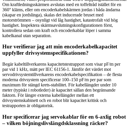
Om kraftledningsskärmen avslutas med en toffeltråd istället för en
360° kläms, eller om encoderkabelskärmen jordas i båda ändarna
(skapar en jordslinga), skalas det inducerade bruset med
motorströmmen – osynligt vid låg hastighet, katastrofalt vid hög
hastighet. Inspektera skärmsavslutningskonfigurationen först,
kontrollera sedan om kraft och encoderkablar löper i samma
kabelkanal utan separation.
Hur verifierar jag att min encoderkabelkapacitet
uppfyller drivsystemspecifikationen?
Begär kabeltillverkarens kapacitetstestrapport som visar pF/m per
par vid 1 kHz, mätt per IEC 61156-1. Jämför det värdet mot
servodrivsystemtillverkarens encoderkabelspecifikation – de flesta
moderna drivsystem specificerar 100–150 pF/m per par som
maximum för stängd krets-stabilitet. För kabellängder under 10
meter (typiskt i robotleder) är kapacitet sällan den begränsande
faktorn. För längre externa kabellängder mellan ett
drivsystemskabinett och en robot blir kapacitet kritisk och
testrapporten är obligatorisk.
Hur specificerar jag servokablar för en 6-axlig robot
– vilken böjningslivslängdsklassning räcker?