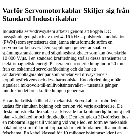
Varför Servomotorkablar Skiljer sig från
Standard Industrikablar
Industriella servodrivsystem arbetar genom att koppla DC-
busspänningen på och av med 4–16 kHz – pulsbreddsmodulation
(PWM) som syntetiserar den jämna sinusformade ström en
servomotor behöver. Den kopplingen genererar snabba
spänningstransienter med stigningshastigheter som kan överskrida
10 000 V/μs. I en standard kraftledning strålar dessa transienter ut
elektromagnetisk energi. Placera en encoderledning inom 50 mm
från en oskärmad servokraftledning och du har ett
sändare/mottagarantenpar som arbetar vid drivsystemets
kopplingsfrekvens och dess harmoniska. Encoderledningar bär
signaler i mikrovolt-till-millivoltsintervallet – tusentals gånger
mindre än det brus kraftledningen genererar.
En andra kritisk skillnad är mekanisk. Servokablar i robotleder
utsätts för simultan böjning och torsion vid varje axelrörelse. De
flesta industriella flexkablar är klassade för kontinuerlig böjning i ett
plan – kabelkedjor och dragkedjor. Den komplexa 3D-rörelsen hos
en robotarm lägger till vridning vid varje led, en form av mekanisk
påkänning som tröttar ut koppartrådar i ett fundamentalt annorlunda
felschema. En kabel klassad för 10 miljoner böjningscykler i en