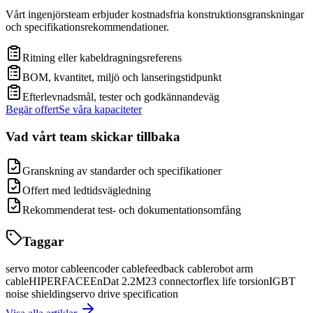
Vårt ingenjörsteam erbjuder kostnadsfria konstruktionsgranskningar
och specifikationsrekommendationer.
Ritning eller kabeldragningsreferens
BOM, kvantitet, miljö och lanseringstidpunkt
Efterlevnadsmål, tester och godkännandeväg
Begär offert
Se våra kapaciteter
Vad vårt team skickar tillbaka
Granskning av standarder och specifikationer
Offert med ledtidsvägledning
Rekommenderat test- och dokumentationsomfång
Taggar
servo motor cable
encoder cable
feedback cable
robot arm
cable
HIPERFACE
EnDat 2.2
M23 connector
flex life torsion
IGBT
noise shielding
servo drive specification