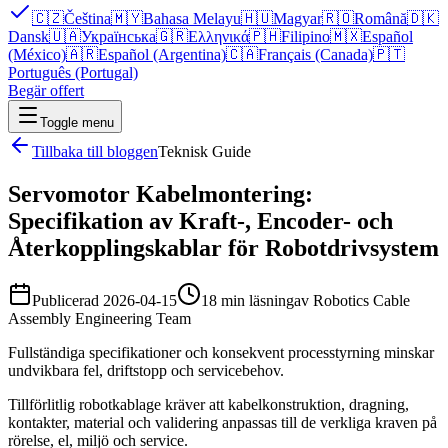
🇨🇿
Čeština
🇲🇾
Bahasa Melayu
🇭🇺
Magyar
🇷🇴
Română
🇩🇰
Dansk
🇺🇦
Українська
🇬🇷
Ελληνικά
🇵🇭
Filipino
🇲🇽
Español
(México)
🇦🇷
Español (Argentina)
🇨🇦
Français (Canada)
🇵🇹
Português (Portugal)
Begär offert
Toggle menu
Tillbaka till bloggen
Teknisk Guide
Servomotor Kabelmontering:
Specifikation av Kraft-, Encoder- och
Återkopplingskablar för Robotdrivsystem
Publicerad
2026-04-15
18 min läsning
av
Robotics Cable
Assembly Engineering Team
Fullständiga specifikationer och konsekvent processtyrning minskar
undvikbara fel, driftstopp och servicebehov.
Tillförlitlig robotkablage kräver att kabelkonstruktion, dragning,
kontakter, material och validering anpassas till de verkliga kraven på
rörelse, el, miljö och service.