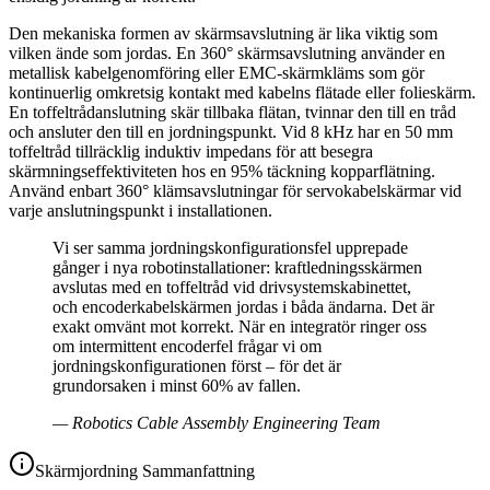
Den mekaniska formen av skärmsavslutning är lika viktig som
vilken ände som jordas. En 360° skärmsavslutning använder en
metallisk kabelgenomföring eller EMC-skärmkläms som gör
kontinuerlig omkretsig kontakt med kabelns flätade eller folieskärm.
En toffeltrådanslutning skär tillbaka flätan, tvinnar den till en tråd
och ansluter den till en jordningspunkt. Vid 8 kHz har en 50 mm
toffeltråd tillräcklig induktiv impedans för att besegra
skärmningseffektiviteten hos en 95% täckning kopparflätning.
Använd enbart 360° klämsavslutningar för servokabelskärmar vid
varje anslutningspunkt i installationen.
Vi ser samma jordningskonfigurationsfel upprepade
gånger i nya robotinstallationer: kraftledningsskärmen
avslutas med en toffeltråd vid drivsystemskabinettet,
och encoderkabelskärmen jordas i båda ändarna. Det är
exakt omvänt mot korrekt. När en integratör ringer oss
om intermittent encoderfel frågar vi om
jordningskonfigurationen först – för det är
grundorsaken i minst 60% av fallen.
—
Robotics Cable Assembly Engineering Team
Skärmjordning Sammanfattning