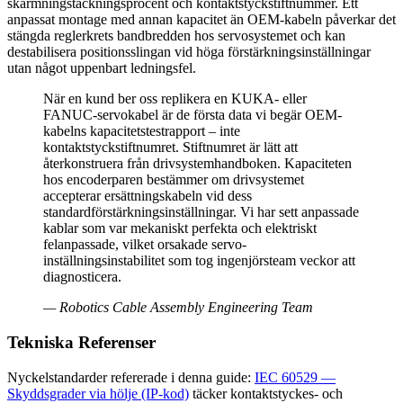
skärmningstäckningsprocent och kontaktstyckstiftnummer. Ett
anpassat montage med annan kapacitet än OEM-kabeln påverkar det
stängda reglerkrets bandbredden hos servosystemet och kan
destabilisera positionsslingan vid höga förstärkningsinställningar
utan något uppenbart ledningsfel.
När en kund ber oss replikera en KUKA- eller
FANUC-servokabel är de första data vi begär OEM-
kabelns kapacitetstestrapport – inte
kontaktstyckstiftnumret. Stiftnumret är lätt att
återkonstruera från drivsystemhandboken. Kapaciteten
hos encoderparen bestämmer om drivsystemet
accepterar ersättningskabeln vid dess
standardförstärkningsinställningar. Vi har sett anpassade
kablar som var mekaniskt perfekta och elektriskt
felanpassade, vilket orsakade servo-
inställningsinstabilitet som tog ingenjörsteam veckor att
diagnosticera.
—
Robotics Cable Assembly Engineering Team
Tekniska Referenser
Nyckelstandarder refererade i denna guide:
IEC 60529 —
Skyddsgrader via hölje (IP-kod)
täcker kontaktstyckes- och