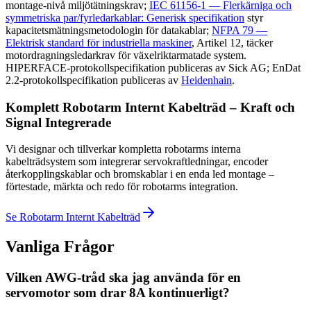
montage-nivå miljötätningskrav;
IEC 61156-1 — Flerkärniga och
symmetriska par/fyrledarkablar: Generisk specifikation
styr
kapacitetsmätningsmetodologin för datakablar;
NFPA 79 —
Elektrisk standard för industriella maskiner
, Artikel 12, täcker
motordragningsledarkrav för växelriktarmatade system.
HIPERFACE-protokollspecifikation publiceras av Sick AG; EnDat
2.2-protokollspecifikation publiceras av
Heidenhain
.
Komplett Robotarm Internt Kabelträd – Kraft och
Signal Integrerade
Vi designar och tillverkar kompletta robotarms interna
kabelträdsystem som integrerar servokraftledningar, encoder
återkopplingskablar och bromskablar i en enda led montage –
förtestade, märkta och redo för robotarms integration.
Se Robotarm Internt Kabelträd
Vanliga Frågor
Vilken AWG-tråd ska jag använda för en
servomotor som drar 8A kontinuerligt?