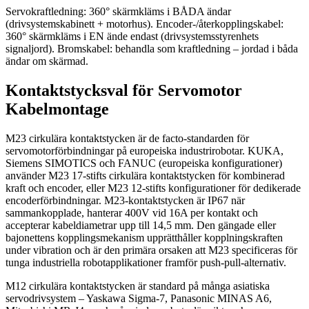
Servokraftledning: 360° skärmkläms i BÅDA ändar
(drivsystemskabinett + motorhus). Encoder-/återkopplingskabel:
360° skärmkläms i EN ände endast (drivsystemsstyrenhets
signaljord). Bromskabel: behandla som kraftledning – jordad i båda
ändar om skärmad.
Kontaktstycksval för Servomotor
Kabelmontage
M23 cirkulära kontaktstycken är de facto-standarden för
servomotorförbindningar på europeiska industrirobotar. KUKA,
Siemens SIMOTICS och FANUC (europeiska konfigurationer)
använder M23 17-stifts cirkulära kontaktstycken för kombinerad
kraft och encoder, eller M23 12-stifts konfigurationer för dedikerade
encoderförbindningar. M23-kontaktstycken är IP67 när
sammankopplade, hanterar 400V vid 16A per kontakt och
accepterar kabeldiametrar upp till 14,5 mm. Den gängade eller
bajonettens kopplingsmekanism upprätthåller kopplningskraften
under vibration och är den primära orsaken att M23 specificeras för
tunga industriella robotapplikationer framför push-pull-alternativ.
M12 cirkulära kontaktstycken är standard på många asiatiska
servodrivsystem – Yaskawa Sigma-7, Panasonic MINAS A6,