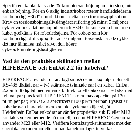
Specificera kablar klassade för kombinerad böjning och torsion, inte
enbart böjning. För en 6-axlig industrirobot roterar handledslederna
kontinuerligt ±360° i produktion – detta är en torsionsapplikation.
Kräv en torsionsböjningslivslängdscertifiering på minst 5 miljoner
cykler vid installationsböjradien och ±360° torsionsvinkel innan en
kabel godkänns för robotledstjänst. För cobots som kör
kontinuerliga driftsuppgifter är 10 miljoner torsionsklassade cykler
det mer lämpliga målet givet den högre
cykelackumuleringshastigheten.
Vad är den praktiska skillnaden mellan
HIPERFACE och EnDat 2.2 för kabelval?
HIPERFACE använder ett analogt sinus/cosinus-signalpar plus ett
RS-485 digitalt par – två skärmade tvinnade par i en kabel. EnDat
2.2 är fullt digital med en enda bidirektionell datakanal – ett skärmat
tvinnat par plus kraft. HIPERFACE har en maxkapacitet på 120
pF/m per par; EnDat 2.2 specificerar 100 pF/m per par. Fysiskt är
kabelkraven liknande, men kontaktstyckena skiljer sig åt:
Heidenhain EnDat-enkodrar använder proprietära sub-D eller M12-
kontaktstycken beroende på modell, medan HIPERFACE-enkodrar
använder M23 eller M12. Verifiera kontaktstyckstiftnumret mot den
specifika enkodermodellen innan kabelmontaget tillverkas.