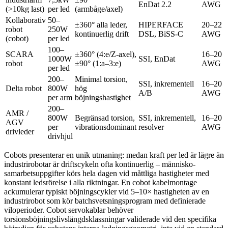
EnDat 2.2
AWG
(>10kg last)
per led
(armbåge/axel)
Kollaborativ
50–
±360° alla leder,
HIPERFACE
20–22
robot
250W
kontinuerlig drift
DSL, BiSS-C
AWG
(cobot)
per led
100–
SCARA
±360° (4:e/Z-axel),
16–20
1000W
SSI, EnDat
robot
±90° (1:a–3:e)
AWG
per led
200–
Minimal torsion,
SSI, inkrementell
16–20
Delta robot
800W
hög
A/B
AWG
per arm
böjningshastighet
200–
AMR /
800W
Begränsad torsion,
SSI, inkrementell,
16–20
AGV
per
vibrationsdominant
resolver
AWG
drivleder
drivhjul
Cobots presenterar en unik utmaning: medan kraft per led är lägre än
industrirobotar är driftscykeln ofta kontinuerlig – människo-
samarbetsuppgifter körs hela dagen vid måttliga hastigheter med
konstant ledsrörelse i alla riktningar. En cobot kabelmontage
ackumulerar typiskt böjningscykler vid 5–10× hastigheten av en
industrirobot som kör batchsvetsningsprogram med definierade
viloperioder. Cobot servokablar behöver
torsionsböjningslivslängdsklassningar validerade vid den specifika