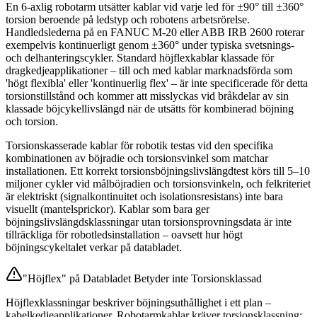
En 6-axlig robotarm utsätter kablar vid varje led för ±90° till ±360°
torsion beroende på ledstyp och robotens arbetsrörelse.
Handledslederna på en FANUC M-20 eller ABB IRB 2600 roterar
exempelvis kontinuerligt genom ±360° under typiska svetsnings-
och delhanteringscykler. Standard höjflexkablar klassade för
dragkedjeapplikationer – till och med kablar marknadsförda som
'högt flexibla' eller 'kontinuerlig flex' – är inte specificerade för detta
torsionstillstånd och kommer att misslyckas vid bråkdelar av sin
klassade böjcykellivslängd när de utsätts för kombinerad böjning
och torsion.
Torsionskasserade kablar för robotik testas vid den specifika
kombinationen av böjradie och torsionsvinkel som matchar
installationen. Ett korrekt torsionsböjningslivslängdtest körs till 5–10
miljoner cykler vid målböjradien och torsionsvinkeln, och felkriteriet
är elektriskt (signalkontinuitet och isolationsresistans) inte bara
visuellt (mantelsprickor). Kablar som bara ger
böjningslivslängdsklassningar utan torsionsprovningsdata är inte
tillräckliga för robotledsinstallation – oavsett hur högt
böjningscykeltalet verkar på databladet.
"Höjflex" på Databladet Betyder inte Torsionsklassad
Höjflexklassningar beskriver böjningsuthållighet i ett plan –
kabelkedjeapplikationer. Robotarmkablar kräver torsionsklassning: