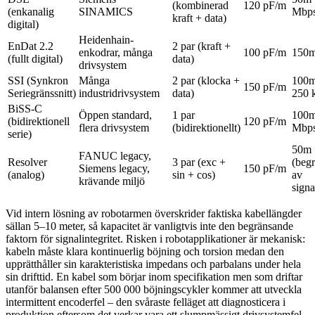
(kombinerad
120 pF/m
(enkanalig
SINAMICS
Mbp
kraft + data)
digital)
Heidenhain-
EnDat 2.2
2 par (kraft +
enkodrar, många
100 pF/m
150
(fullt digital)
data)
drivsystem
SSI (Synkron
Många
2 par (klocka +
100m
150 pF/m
Seriegränssnitt)
industridrivsystem
data)
250 
BiSS-C
Öppen standard,
1 par
100m
(bidirektionell
120 pF/m
flera drivsystem
(bidirektionellt)
Mbp
serie)
50m
FANUC legacy,
Resolver
3 par (exc +
(begr
Siemens legacy,
150 pF/m
(analog)
sin + cos)
av
krävande miljö
signa
Vid intern lösning av robotarmen överskrider faktiska kabellängder
sällan 5–10 meter, så kapacitet är vanligtvis inte den begränsande
faktorn för signalintegritet. Risken i robotapplikationer är mekanisk:
kabeln måste klara kontinuerlig böjning och torsion medan den
upprätthåller sin karakteristiska impedans och parbalans under hela
sin drifttid. En kabel som börjar inom specifikation men som driftar
utanför balansen efter 500 000 böjningscykler kommer att utveckla
intermittent encoderfel – den svåraste felläget att diagnosticera i
produktion eftersom det verkar vara ett slumpmässigt drivsystemfel