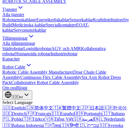
ROBOTICS
CABLE ASSEMBLY
Tjanster
Alla tjanster
Robotarmskablage
Energikedjakablar
Sensorkablar
Kraftdistribution
Sty
Build
Medicinska kablar
Specialkontakter
EOAT-
kablar
Servomotorkablar
Tillämpningar
Alla tillämpningar
Städrobotar
Logistikrobotar
AGV och AMR
Kollaborativa
robotar
Humanoida robotar
Industrirobotar
Kapacitet
Robot Cable
Robotic Cable Assembly Manufacturer
Drag Chain Cable
Assembly
Continuous Flex Cable Assembly
Six Axis Robot Dress
Pack
Collaborative Robot Cable Assembly
Om oss
Blogg
🇸🇪
sv
Select Language
🇺🇸
English
🇨🇳
简体中文
🇹🇼
繁體中文
🇯🇵
日本語
🇰🇷
한국어
🇩🇪
Deutsch
🇫🇷
Français
🇪🇸
Español
🇧🇷
Português
🇮🇹
Italiano
🇵🇱
Polski
🇹🇷
Türkçe
🇻🇳
Tiếng Việt
🇸🇦
العربية
🇳🇱
Nederlands
🇮🇩
Bahasa Indonesia
🇹🇭
ไทย
🇮🇳
हिन्दी
🇮🇱
עברית
🇸🇪
Svenska