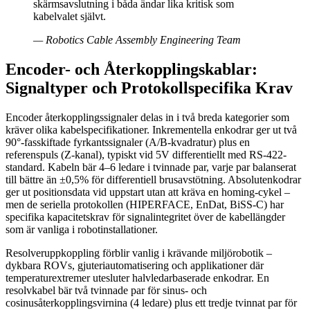
skärmsavslutning i båda ändar lika kritisk som
kabelvalet självt.
—
Robotics Cable Assembly Engineering Team
Encoder- och Återkopplingskablar:
Signaltyper och Protokollspecifika Krav
Encoder återkopplingssignaler delas in i två breda kategorier som
kräver olika kabelspecifikationer. Inkrementella enkodrar ger ut två
90°-fasskiftade fyrkantssignaler (A/B-kvadratur) plus en
referenspuls (Z-kanal), typiskt vid 5V differentiellt med RS-422-
standard. Kabeln bär 4–6 ledare i tvinnade par, varje par balanserat
till bättre än ±0,5% för differentiell brusavstötning. Absolutenkodrar
ger ut positionsdata vid uppstart utan att kräva en homing-cykel –
men de seriella protokollen (HIPERFACE, EnDat, BiSS-C) har
specifika kapacitetskrav för signalintegritet över de kabellängder
som är vanliga i robotinstallationer.
Resolveruppkoppling förblir vanlig i krävande miljörobotik –
dykbara ROVs, gjuteriautomatisering och applikationer där
temperaturextremer utesluter halvledarbaserade enkodrar. En
resolvkabel bär två tvinnade par för sinus- och
cosinusåterkopplingsvirnina (4 ledare) plus ett tredje tvinnat par för