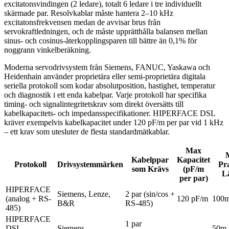
excitatonsvindingen (2 ledare), totalt 6 ledare i tre individuellt
skärmade par. Resolvkablar måste hantera 2–10 kHz
excitatonsfrekvensen medan de avvisar brus från
servokraftledningen, och de måste upprätthålla balansen mellan
sinus- och cosinus-återkopplingsparen till bättre än 0,1% för
noggrann vinkelberäkning.
Moderna servodrivsystem från Siemens, FANUC, Yaskawa och
Heidenhain använder proprietära eller semi-proprietära digitala
seriella protokoll som kodar absolutposition, hastighet, temperatur
och diagnostik i ett enda kabelpar. Varje protokoll har specifika
timing- och signalintegritetskrav som direkt översätts till
kabelkapacitets- och impedansspecifikationer. HIPERFACE DSL
kräver exempelvis kabelkapacitet under 120 pF/m per par vid 1 kHz
– ett krav som utesluter de flesta standardmätkablar.
Max
Kabelppar
Kapacitet
Protokoll
Drivsystemmärken
Pr
som Krävs
(pF/m
L
per par)
HIPERFACE
Siemens, Lenze,
2 par (sin/cos +
(analog + RS-
120 pF/m
100
B&R
RS-485)
485)
HIPERFACE
1 par
DSL
Siemens
50m 