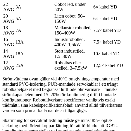
22
Cobot-led, under
3A
6× kabel YD
AWG
50W
20
Liten cobot, 50–
5A
6× kabel YD
AWG
150W
18
Mellanstor robotled,
7A
7,5× kabel YD
AWG
150–400W
16
Industrirobotled,
13A
7,5× kabel YD
AWG
400W–1,5kW
14
Stort industriled,
18A
10× kabel YD
AWG
1,5–3kW
12
Robotbas eller
25A
12,5× kabel YD
AWG
axelled, 3–7,5kW
Strömvärdena ovan gäller vid 40°C omgivningstemperatur med
standard PVC-isolering. PUR-mantlade servokablar i ett trångt
robotkabelpaket med begränsat luftflöde blir varmare – minska
strömkapaciteten med 15–20% för kontinuerlig drift i buntade
konfigurationer. Robottillverkare specificerar vanligtvis exakt
trådmått i sina kabelspecifikationsblad; använd alltid tillverkarens
värden som primär källa när de är tillgängliga.
Skärmning för servokraftledning måste ge minst 85% optisk
täckning med förtent kopparflätning för att förhindra att IGBT-
kopplingtransienter strålar ut i angränsande encoderledningar.