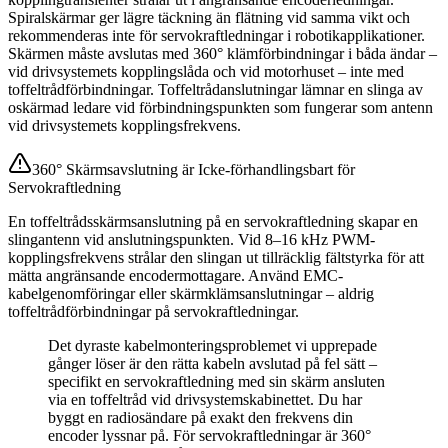
Spiralskärmar ger lägre täckning än flätning vid samma vikt och
rekommenderas inte för servokraftledningar i robotikapplikationer.
Skärmen måste avslutas med 360° klämförbindningar i båda ändar –
vid drivsystemets kopplingslåda och vid motorhuset – inte med
toffeltrådförbindningar. Toffeltrådanslutningar lämnar en slinga av
oskärmad ledare vid förbindningspunkten som fungerar som antenn
vid drivsystemets kopplingsfrekvens.
360° Skärmsavslutning är Icke-förhandlingsbart för
Servokraftledning
En toffeltrådsskärmsanslutning på en servokraftledning skapar en
slingantenn vid anslutningspunkten. Vid 8–16 kHz PWM-
kopplingsfrekvens strålar den slingan ut tillräcklig fältstyrka för att
mätta angränsande encodermottagare. Använd EMC-
kabelgenomföringar eller skärmklämsanslutningar – aldrig
toffeltrådförbindningar på servokraftledningar.
Det dyraste kabelmonteringsproblemet vi upprepade
gånger löser är den rätta kabeln avslutad på fel sätt –
specifikt en servokraftledning med sin skärm ansluten
via en toffeltråd vid drivsystemskabinettet. Du har
byggt en radiosändare på exakt den frekvens din
encoder lyssnar på. För servokraftledningar är 360°