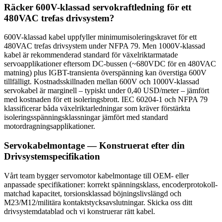
Räcker 600V-klassad servokraftledning för ett
480VAC trefas drivsystem?
600V-klassad kabel uppfyller minimumisoleringskravet för ett
480VAC trefas drivsystem under NFPA 79. Men 1000V-klassad
kabel är rekommenderad standard för växelriktarmatade
servoapplikationer eftersom DC-bussen (~680VDC för en 480VAC
matning) plus IGBT-transienta överspänning kan överstiga 600V
tillfälligt. Kostnadsskillnaden mellan 600V och 1000V-klassad
servokabel är marginell – typiskt under 0,40 USD/meter – jämfört
med kostnaden för ett isoleringsbrott. IEC 60204-1 och NFPA 79
klassificerar båda växelriktarledningar som kräver förstärkta
isoleringsspänningsklassningar jämfört med standard
motordragningsapplikationer.
Servokabelmontage — Konstruerat efter din
Drivsystemspecifikation
Vårt team bygger servomotor kabelmontage till OEM- eller
anpassade specifikationer: korrekt spänningsklass, encoderprotokoll-
matchad kapacitet, torsionsklassad böjningslivslängd och
M23/M12/militära kontaktstycksavslutningar. Skicka oss ditt
drivsystemdatablad och vi konstruerar rätt kabel.