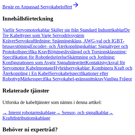
Begär en Anpassad Servokabeloffert
Innehållsförteckning
Varför Servomotorkablar Skiljer sig från Standard Industrikablar
De
Tre Kabeltyper som Varje Servodrivsystem
Kräver
Servokraftledning: Spänningsklass, AWG-val och IGBT-
brusavstötning
Encoder- och Återkopplingskablar: Signaltyper och
Protokollspecifika Krav
Böjningslivslängd och Torsionsklassning:
Specifikation för Robotledsrörelse
Skärmning och Jordning:
Konfigurationen som Avgör Signalintegritet
Kontaktstycksval för
Servomotor Kabelmontage
Hybridservokablar: Kombinera Kraft och
Återkoppling i En Kabel
Servokabelspecifikationer efter
Robottyp
Märkesspecifika Servokabel-gränssnittskrav
Vanliga Frågor
Relaterade tjänster
Utforska de kabeltjänster som nämns i denna artikel:
→
Internt robotarmskablage
→
Sensor- och signalkablar
→
Kraftdistributionskablage
Behöver ni expertråd?