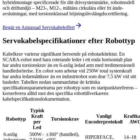
hybridmontage specificerade för ditt drivsystemmärke, robotmodell
och driftsmiljö – M23-, M12-, militära cirkulära eller fri ände-
avslutningar, med torsionsklassad böjningslivslängdscertifiering.
Begär en Anpassad Servokabeloffert
Servokabelspecifikationer efter Robottyp
Kabelkrav varierar signifikant beroende på robotarkitektur. En
SCARA-robot med bara roterande leder i ett enda horisontalt plan
har andra torsionskrav än en 6-axlig ledad arm med tredimensionell
handledsrörelse. En cobot som arbetar vid 250W total systemkraft
har andra ledarmåttkrav än en industrirobot som drar 7,5 kW vid sitt
basleder. Tabellen nedan sammanfattar de kritiska
specifikationsparametrarna per robottyp som en startpunktsreferens –
korsreferera alltid mot den specifika robottillverkarens
kabelspecifikationsdokumentation.
Typisk
Kraft
Vanligt
Kraftka
Robottyp
Torsionskrav
per
Encoderprotokoll
AW
Led
6-axlig
500W–
±360° (handled),
HIPERFACE,
14–18
industriarm
7,5kW
±90°