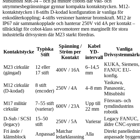
Mitsubishi MR-J4 – och på mindre cobots där vikt- och
utrymmesbegränsningar gynnar kompakta kontaktstycken. M12-
kontaktstycken i 8-stifts D-kodad konfiguration är vanliga för
enkodåterkoppling; 4-stifts versioner hanterar bromskraft. M12 är
IP67 när sammankopplade och hanterar 250V vid 4A per kontakt –
tillräckligt för cobot-klass servomotorer men marginellt för stora
industriella drivsystem där M23 starkt föredras.
Spänning /
Kabel
Typiska
Vanliga
Kontaktstycke
Ström per
YD-
Stift
Drivsystemmärk
Kontakt
intervall
KUKA, Siemens,
M23 cirkulär
12 eller
6–14,5
400V / 16A
FANUC EU-
(gängad)
17 stift
mm
konfig.
Yaskawa,
M12 cirkulär
8 stift
250V / 4A
4–8 mm
Panasonic,
(D-kodad)
(encoder)
Mitsubishi
Försvars- och
M17 militär
7–55 stift
Upp till
600V / 23A
rymdindustrins
cirkulär
(varierar)
22 mm
robotik
D-Sub / SCSI
15–50
Legacy FANUC,
250V / 5A
Varierar
(legacy)
stift
äldre CNC-syste
Fri ände /
Matchar
Direkt panelledni
Anpassad
Alla
klämsblock
ledarklassning
anpassade byggen