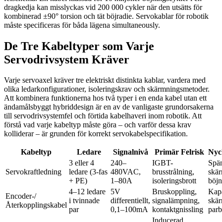
dragkedja kan misslyckas vid 200 000 cykler när den utsätts för
kombinerad ±90° torsion och tät böjradie. Servokablar för robotik
måste specificeras för båda lägena simultaneously.
De Tre Kabeltyper som Varje
Servodrivsystem Kräver
Varje servoaxel kräver tre elektriskt distinkta kablar, vardera med
olika ledarkonfigurationer, isoleringskrav och skärmningsmetoder.
Att kombinera funktionerna hos två typer i en enda kabel utan ett
ändamålsbyggt hybriddesign är en av de vanligaste grundorsakerna
till servodrivsystemfel och förtida kabelhaveri inom robotik. Att
förstå vad varje kabeltyp måste göra – och varför dessa krav
kolliderar – är grunden för korrekt servokabelspecifikation.
Kabeltyp
Ledare
Signalnivå
Primär Felrisk
Nyck
3 eller 4
240–
IGBT-
Spän
Servokraftledning
ledare (3-fas
480VAC,
brusstrålning,
skär
+ PE)
1–80A
isoleringsbrott
böjn
4–12 ledare
5V
Bruskoppling,
Kapa
Encoder-/
i tvinnade
differentiellt,
signalämpning,
skär
Återkopplingskabel
par
0,1–100mA
kontaktgnissling
parb
Inducerad