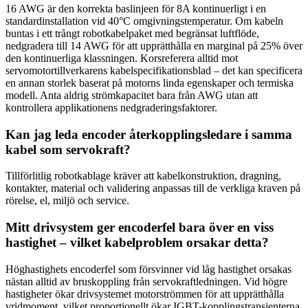
16 AWG är den korrekta baslinjeen för 8A kontinuerligt i en
standardinstallation vid 40°C omgivningstemperatur. Om kabeln
buntas i ett trångt robotkabelpaket med begränsat luftflöde,
nedgradera till 14 AWG för att upprätthålla en marginal på 25% över
den kontinuerliga klassningen. Korsreferera alltid mot
servomotortillverkarens kabelspecifikationsblad – det kan specificera
en annan storlek baserat på motorns linda egenskaper och termiska
modell. Anta aldrig strömkapacitet bara från AWG utan att
kontrollera applikationens nedgraderingsfaktorer.
Kan jag leda encoder återkopplingsledare i samma
kabel som servokraft?
Tillförlitlig robotkablage kräver att kabelkonstruktion, dragning,
kontakter, material och validering anpassas till de verkliga kraven på
rörelse, el, miljö och service.
Mitt drivsystem ger encoderfel bara över en viss
hastighet – vilket kabelproblem orsakar detta?
Höghastighets encoderfel som försvinner vid låg hastighet orsakas
nästan alltid av bruskoppling från servokraftledningen. Vid högre
hastigheter ökar drivsystemet motorströmmen för att upprätthålla
vridmoment, vilket proportionellt ökar IGBT-kopplingstransienterna.