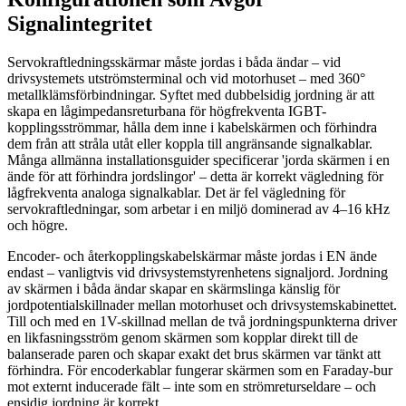
Signalintegritet
Servokraftledningsskärmar måste jordas i båda ändar – vid
drivsystemets utströmsterminal och vid motorhuset – med 360°
metallklämsförbindningar. Syftet med dubbelsidig jordning är att
skapa en lågimpedansreturbana för högfrekventa IGBT-
kopplingsströmmar, hålla dem inne i kabelskärmen och förhindra
dem från att stråla utåt eller koppla till angränsande signalkablar.
Många allmänna installationsguider specificerar 'jorda skärmen i en
ände för att förhindra jordslingor' – detta är korrekt vägledning för
lågfrekventa analoga signalkablar. Det är fel vägledning för
servokraftledningar, som arbetar i en miljö dominerad av 4–16 kHz
och högre.
Encoder- och återkopplingskabelskärmar måste jordas i EN ände
endast – vanligtvis vid drivsystemstyrenhetens signaljord. Jordning
av skärmen i båda ändar skapar en skärmslinga känslig för
jordpotentialskillnader mellan motorhuset och drivsystemskabinettet.
Till och med en 1V-skillnad mellan de två jordningspunkterna driver
en likfasningsström genom skärmen som kopplar direkt till de
balanserade paren och skapar exakt det brus skärmen var tänkt att
förhindra. För encoderkablar fungerar skärmen som en Faraday-bur
mot externt inducerade fält – inte som en strömreturseldare – och
ensidig jordning är korrekt.