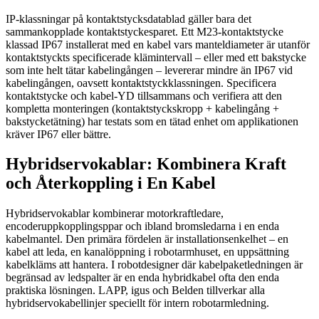
IP-klassningar på kontaktstycksdatablad gäller bara det
sammankopplade kontaktstyckesparet. Ett M23-kontaktstycke
klassad IP67 installerat med en kabel vars manteldiameter är utanför
kontaktstyckts specificerade klämintervall – eller med ett bakstycke
som inte helt tätar kabelingången – levererar mindre än IP67 vid
kabelingången, oavsett kontaktstyckklassningen. Specificera
kontaktstycke och kabel-YD tillsammans och verifiera att den
kompletta monteringen (kontaktstyckskropp + kabelingång +
bakstycketätning) har testats som en tätad enhet om applikationen
kräver IP67 eller bättre.
Hybridservokablar: Kombinera Kraft
och Återkoppling i En Kabel
Hybridservokablar kombinerar motorkraftledare,
encoderuppkopplingsppar och ibland bromsledarna i en enda
kabelmantel. Den primära fördelen är installationsenkelhet – en
kabel att leda, en kanalöppning i robotarmhuset, en uppsättning
kabelkläms att hantera. I robotdesigner där kabelpaketledningen är
begränsad av ledspalter är en enda hybridkabel ofta den enda
praktiska lösningen. LAPP, igus och Belden tillverkar alla
hybridservokabellinjer speciellt för intern robotarmledning.