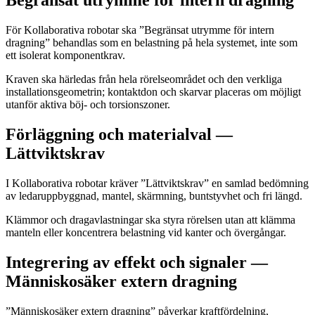
Begränsat utrymme för intern dragning
För Kollaborativa robotar ska ”Begränsat utrymme för intern
dragning” behandlas som en belastning på hela systemet, inte som
ett isolerat komponentkrav.
Kraven ska härledas från hela rörelseområdet och den verkliga
installationsgeometrin; kontaktdon och skarvar placeras om möjligt
utanför aktiva böj- och torsionszoner.
Förläggning och materialval —
Lättviktskrav
I Kollaborativa robotar kräver ”Lättviktskrav” en samlad bedömning
av ledaruppbyggnad, mantel, skärmning, buntstyvhet och fri längd.
Klämmor och dragavlastningar ska styra rörelsen utan att klämma
manteln eller koncentrera belastning vid kanter och övergångar.
Integrering av effekt och signaler —
Människosäker extern dragning
”Människosäker extern dragning” påverkar kraftfördelning,