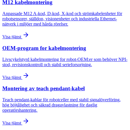
M12 kabelmontering
Anpassade M12 A-kod, D-kod, X-kod och strömkabelenheter för
robotsensorer, ställdon, visionenheter och industriella Ethernet-
nätverk i miljöer med hårda rörelser.
Visa tjänst
OEM-program for kabelmontering
Livscykelstyrd kabelmontering for robot-OEM:er som behöver NPI-
stod, revisionskontroll och stabil serieforsorjning.
Visa tjänst
Montering av teach pendant-kabel
Teach pendant-kablar för robotceller med stabil signalöverföring,
hög böjtålighet och säkrad dragavlastning för daglig
operatörshantering.
Visa tjänst