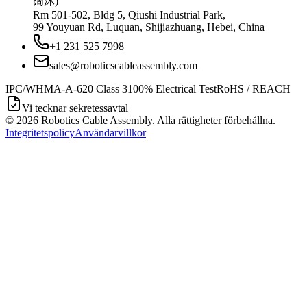
阔沐)
Rm 501-502, Bldg 5, Qiushi Industrial Park,
99 Youyuan Rd, Luquan, Shijiazhuang, Hebei, China
+1 231 525 7998
sales@roboticscableassembly.com
IPC/WHMA-A-620 Class 3
100% Electrical Test
RoHS / REACH
Vi tecknar sekretessavtal
©
2026
Robotics Cable Assembly. Alla rättigheter förbehållna.
Integritetspolicy
Användarvillkor