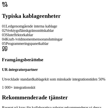
Typiska kablageenheter
01
Ledgenomgående interna kablage
02
Verktygsflänskgränssnittskablar
03
Sluteffektorkablar
04
Kraft-/vridmomentsensoranslutningar
05
Programmeringspanetkablar
Framgångsberättelse
UR-integratorpartner
Utvecklade standardkablagekit som minskade integrationstiden 50%
1 000+ integrationskit
Rekommenderade tjänster
Baserat på krav för kollaborativa robotar rekommenderar vi dessa