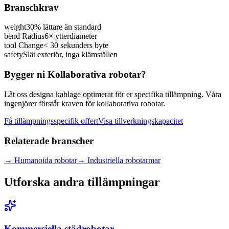
Branschkrav
weight
30% lättare än standard
bend Radius
6× ytterdiameter
tool Change
< 30 sekunders byte
safety
Slät exteriör, inga klämställen
Bygger ni Kollaborativa robotar?
Låt oss designa kablage optimerat för er specifika tillämpning. Våra
ingenjörer förstår kraven för kollaborativa robotar.
Få tillämpningsspecifik offert
Visa tillverkningskapacitet
Relaterade branscher
→
Humanoida robotar
→
Industriella robotarmar
Utforska andra tillämpningar
Kommersiella städrobotar