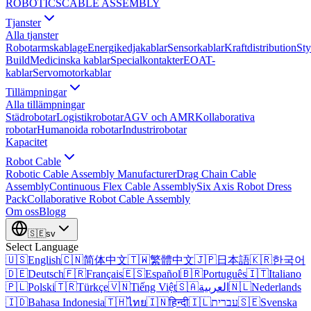
ROBOTICS
CABLE ASSEMBLY
Tjanster
Alla tjanster
Robotarmskablage
Energikedjakablar
Sensorkablar
Kraftdistribution
Sty
Build
Medicinska kablar
Specialkontakter
EOAT-
kablar
Servomotorkablar
Tillämpningar
Alla tillämpningar
Städrobotar
Logistikrobotar
AGV och AMR
Kollaborativa
robotar
Humanoida robotar
Industrirobotar
Kapacitet
Robot Cable
Robotic Cable Assembly Manufacturer
Drag Chain Cable
Assembly
Continuous Flex Cable Assembly
Six Axis Robot Dress
Pack
Collaborative Robot Cable Assembly
Om oss
Blogg
🇸🇪
sv
Select Language
🇺🇸
English
🇨🇳
简体中文
🇹🇼
繁體中文
🇯🇵
日本語
🇰🇷
한국어
🇩🇪
Deutsch
🇫🇷
Français
🇪🇸
Español
🇧🇷
Português
🇮🇹
Italiano
🇵🇱
Polski
🇹🇷
Türkçe
🇻🇳
Tiếng Việt
🇸🇦
العربية
🇳🇱
Nederlands
🇮🇩
Bahasa Indonesia
🇹🇭
ไทย
🇮🇳
हिन्दी
🇮🇱
עברית
🇸🇪
Svenska