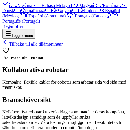
🇨🇿
Čeština
🇲🇾
Bahasa Melayu
🇭🇺
Magyar
🇷🇴
Română
🇩🇰
Dansk
🇺🇦
Українська
🇬🇷
Ελληνικά
🇵🇭
Filipino
🇲🇽
Español
(México)
🇦🇷
Español (Argentina)
🇨🇦
Français (Canada)
🇵🇹
Português (Portugal)
Begär offert
Toggle menu
Tillbaka till alla tillämpningar
Framväxande marknad
Kollaborativa robotar
Kompakta, flexibla kablar för cobotar som arbetar sida vid sida med
människor.
Branschöversikt
Kollaborativa robotar kräver kablage som matchar deras kompakta,
lättviktsdesign samtidigt som de uppfyller strikta
säkerhetsstandarder. Våra lösningar möjliggör den flexibilitet och
säkerhet som definierar moderna cobottillämpningar.