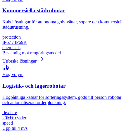
Kommersiella städrobotar
Kabellösningar för autonoma golvtvättar, sopare och kommersiell
städutrustning.
protection
IP67 / IP69K
chemicals
Beständig mot rengöringsmedel
Utforska lösningar
Hög volym
Logistik- och lagerrobotar
Högpålitliga kablar för sorteringssystem, gods-till-person-robotar
och automatiserad orderplockning.
flexLife
20M+ cykler
speed
Upp till 4 m/s