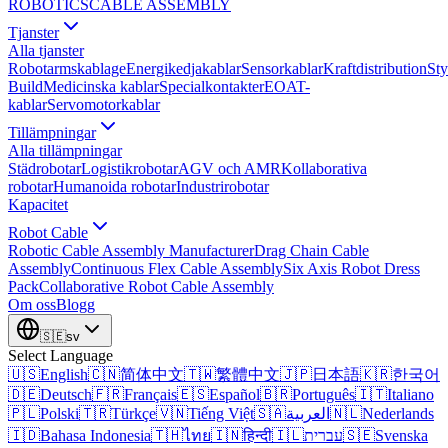
ROBOTICS
CABLE ASSEMBLY
Tjanster
Alla tjanster
Robotarmskablage
Energikedjakablar
Sensorkablar
Kraftdistribution
Sty
Build
Medicinska kablar
Specialkontakter
EOAT-
kablar
Servomotorkablar
Tillämpningar
Alla tillämpningar
Städrobotar
Logistikrobotar
AGV och AMR
Kollaborativa
robotar
Humanoida robotar
Industrirobotar
Kapacitet
Robot Cable
Robotic Cable Assembly Manufacturer
Drag Chain Cable
Assembly
Continuous Flex Cable Assembly
Six Axis Robot Dress
Pack
Collaborative Robot Cable Assembly
Om oss
Blogg
🇸🇪
sv
Select Language
🇺🇸
English
🇨🇳
简体中文
🇹🇼
繁體中文
🇯🇵
日本語
🇰🇷
한국어
🇩🇪
Deutsch
🇫🇷
Français
🇪🇸
Español
🇧🇷
Português
🇮🇹
Italiano
🇵🇱
Polski
🇹🇷
Türkçe
🇻🇳
Tiếng Việt
🇸🇦
العربية
🇳🇱
Nederlands
🇮🇩
Bahasa Indonesia
🇹🇭
ไทย
🇮🇳
हिन्दी
🇮🇱
עברית
🇸🇪
Svenska