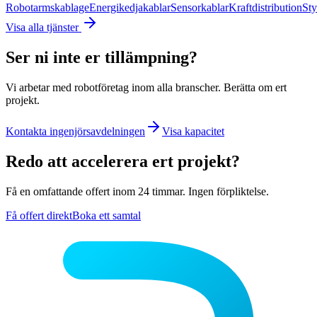
Robotarmskablage
Energikedjakablar
Sensorkablar
Kraftdistribution
Sty
Visa alla tjänster
Ser ni inte er tillämpning?
Vi arbetar med robotföretag inom alla branscher. Berätta om ert
projekt.
Kontakta ingenjörsavdelningen
Visa kapacitet
Redo att accelerera ert projekt?
Få en omfattande offert inom 24 timmar. Ingen förpliktelse.
Få offert direkt
Boka ett samtal