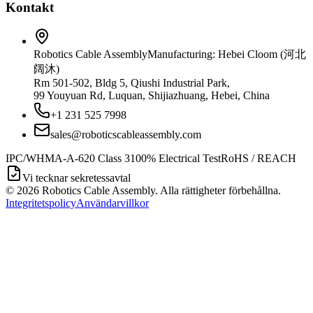
Kontakt
Robotics Cable Assembly
Manufacturing: Hebei Cloom (河北
阔沐)
Rm 501-502, Bldg 5, Qiushi Industrial Park,
99 Youyuan Rd, Luquan, Shijiazhuang, Hebei, China
+1 231 525 7998
sales@roboticscableassembly.com
IPC/WHMA-A-620 Class 3
100% Electrical Test
RoHS / REACH
Vi tecknar sekretessavtal
©
2026
Robotics Cable Assembly. Alla rättigheter förbehållna.
Integritetspolicy
Användarvillkor