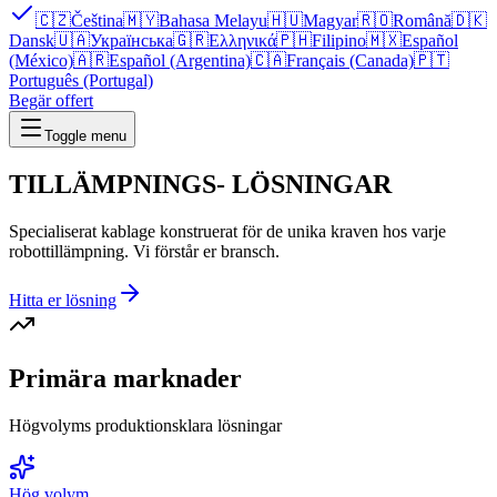
🇨🇿
Čeština
🇲🇾
Bahasa Melayu
🇭🇺
Magyar
🇷🇴
Română
🇩🇰
Dansk
🇺🇦
Українська
🇬🇷
Ελληνικά
🇵🇭
Filipino
🇲🇽
Español
(México)
🇦🇷
Español (Argentina)
🇨🇦
Français (Canada)
🇵🇹
Português (Portugal)
Begär offert
Toggle menu
TILLÄMPNINGS-
LÖSNINGAR
Specialiserat kablage konstruerat för de unika kraven hos varje
robottillämpning. Vi förstår er bransch.
Hitta er lösning
Primära marknader
Högvolyms produktionsklara lösningar
Hög volym