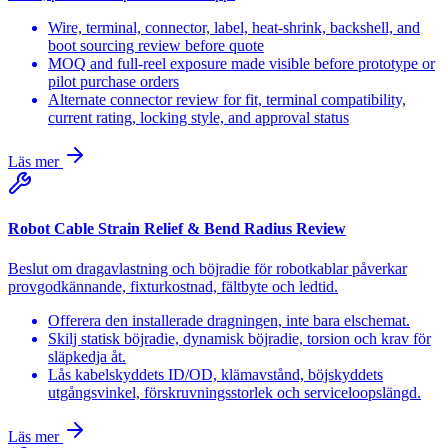
Wire, terminal, connector, label, heat-shrink, backshell, and
boot sourcing review before quote
MOQ and full-reel exposure made visible before prototype or
pilot purchase orders
Alternate connector review for fit, terminal compatibility,
current rating, locking style, and approval status
Läs mer
Robot Cable Strain Relief & Bend Radius Review
Beslut om dragavlastning och böjradie för robotkablar påverkar
provgodkännande, fixturkostnad, fältbyte och ledtid.
Offerera den installerade dragningen, inte bara elschemat.
Skilj statisk böjradie, dynamisk böjradie, torsion och krav för
släpkedja åt.
Lås kabelskyddets ID/OD, klämavstånd, böjskyddets
utgångsvinkel, förskruvningsstorlek och serviceloopslängd.
Läs mer