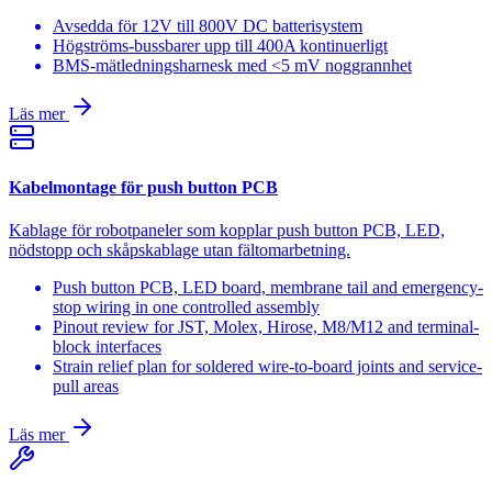
Avsedda för 12V till 800V DC batterisystem
Högströms-bussbarer upp till 400A kontinuerligt
BMS-mätledningsharnesk med <5 mV noggrannhet
Läs mer
Kabelmontage för push button PCB
Kablage för robotpaneler som kopplar push button PCB, LED,
nödstopp och skåpskablage utan fältomarbetning.
Push button PCB, LED board, membrane tail and emergency-
stop wiring in one controlled assembly
Pinout review for JST, Molex, Hirose, M8/M12 and terminal-
block interfaces
Strain relief plan for soldered wire-to-board joints and service-
pull areas
Läs mer