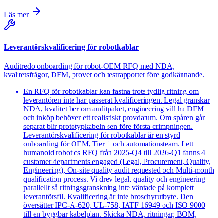
Läs mer
Leverantörskvalificering för robotkablar
Auditredo onboarding för robot-OEM RFQ med NDA,
kvalitetsfrågor, DFM, prover och testrapporter före godkännande.
En RFQ för robotkablar kan fastna trots tydlig ritning om
leverantören inte har passerat kvalificeringen. Legal granskar
NDA, kvalitet ber om auditpaket, engineering vill ha DFM
och inköp behöver ett realistiskt provdatum. Om spåren går
separat blir prototypkabeln sen före första crimpningen.
Leverantörskvalificering för robotkablar är en styrd
onboarding för OEM, Tier-1 och automationsteam. I ett
humanoid robotics RFQ från 2025-Q4 till 2026-Q1 fanns 4
customer departments engaged (Legal, Procurement, Quality,
Engineering), On-site quality audit requested och Multi-month
qualification process. Vi drev legal, quality och engineering
parallellt så ritningsgranskning inte väntade på komplett
leverantörsfil. Kvalificering är inte broschyrutbyte. Den
översätter IPC-A-620, UL-758, IATF 16949 och ISO 9000
till en byggbar kabelplan. Skicka NDA, ritningar, BOM,