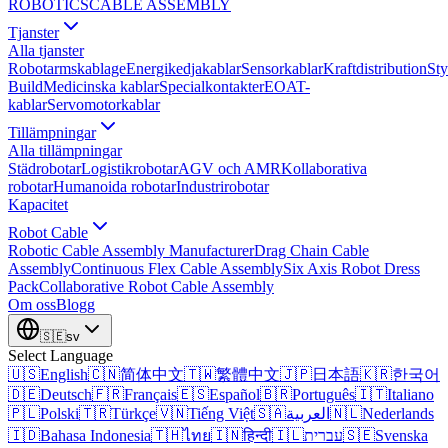
ROBOTICS
CABLE ASSEMBLY
Tjanster
Alla tjanster
Robotarmskablage
Energikedjakablar
Sensorkablar
Kraftdistribution
Sty
Build
Medicinska kablar
Specialkontakter
EOAT-
kablar
Servomotorkablar
Tillämpningar
Alla tillämpningar
Städrobotar
Logistikrobotar
AGV och AMR
Kollaborativa
robotar
Humanoida robotar
Industrirobotar
Kapacitet
Robot Cable
Robotic Cable Assembly Manufacturer
Drag Chain Cable
Assembly
Continuous Flex Cable Assembly
Six Axis Robot Dress
Pack
Collaborative Robot Cable Assembly
Om oss
Blogg
🇸🇪
sv
Select Language
🇺🇸
English
🇨🇳
简体中文
🇹🇼
繁體中文
🇯🇵
日本語
🇰🇷
한국어
🇩🇪
Deutsch
🇫🇷
Français
🇪🇸
Español
🇧🇷
Português
🇮🇹
Italiano
🇵🇱
Polski
🇹🇷
Türkçe
🇻🇳
Tiếng Việt
🇸🇦
العربية
🇳🇱
Nederlands
🇮🇩
Bahasa Indonesia
🇹🇭
ไทย
🇮🇳
हिन्दी
🇮🇱
עברית
🇸🇪
Svenska