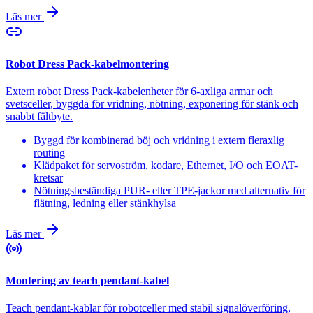
Läs mer
Robot Dress Pack-kabelmontering
Extern robot Dress Pack-kabelenheter för 6-axliga armar och
svetsceller, byggda för vridning, nötning, exponering för stänk och
snabbt fältbyte.
Byggd för kombinerad böj och vridning i extern fleraxlig
routing
Klädpaket för servoström, kodare, Ethernet, I/O och EOAT-
kretsar
Nötningsbeständiga PUR- eller TPE-jackor med alternativ för
flätning, ledning eller stänkhylsa
Läs mer
Montering av teach pendant-kabel
Teach pendant-kablar för robotceller med stabil signalöverföring,