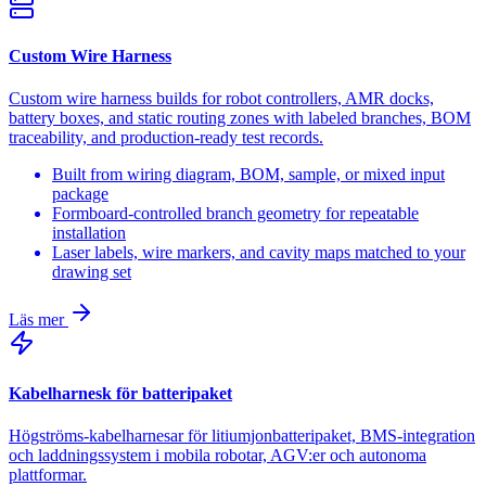
Custom Wire Harness
Custom wire harness builds for robot controllers, AMR docks,
battery boxes, and static routing zones with labeled branches, BOM
traceability, and production-ready test records.
Built from wiring diagram, BOM, sample, or mixed input
package
Formboard-controlled branch geometry for repeatable
installation
Laser labels, wire markers, and cavity maps matched to your
drawing set
Läs mer
Kabelharnesk för batteripaket
Högströms-kabelharnesar för litiumjonbatteripaket, BMS-integration
och laddningssystem i mobila robotar, AGV:er och autonoma
plattformar.