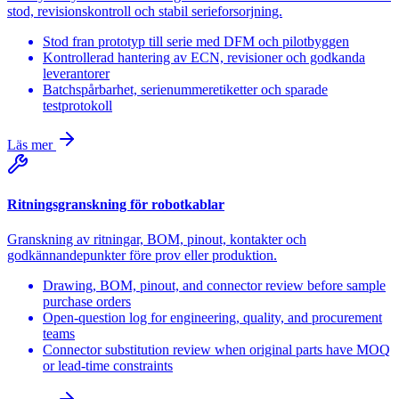
stod, revisionskontroll och stabil serieforsorjning.
Stod fran prototyp till serie med DFM och pilotbyggen
Kontrollerad hantering av ECN, revisioner och godkanda
leverantorer
Batchspårbarhet, serienummeretiketter och sparade
testprotokoll
Läs mer
Ritningsgranskning för robotkablar
Granskning av ritningar, BOM, pinout, kontakter och
godkännandepunkter före prov eller produktion.
Drawing, BOM, pinout, and connector review before sample
purchase orders
Open-question log for engineering, quality, and procurement
teams
Connector substitution review when original parts have MOQ
or lead-time constraints