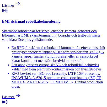
Läs mer
EMI-skärmad robotkabelmontering
Skärmade robotkablar för servo, encoder, kamera, sensorer och
Ethernet när EMI, skärmterminering, böjradie och testbevis måste
vara klara före provgodkännande.
En RFQ för skärmad robotkabel kommer ofta efter ett instabilt
prototype: encodern tappar pulser nära servodriften, en GigE-
kamera tappar frames vid full rörelse, eller en sensorkabel
klarar kontinuitet men störs bredvid motorkraft.
I ett anonymiserat europeiskt AI- och robotikfall behövdes
kablar med flera premium-kontaktmärken och kvalitetsbevis.
RFQ-beviset var: ISO 9001:recently, IATF 16949:recently,
IPC/WHMA-A-620, 5 premium connector brands (JST, TE,
MOLEX, ANDERSON, SUMITOMO), 1 initial production
order.
Läs mer