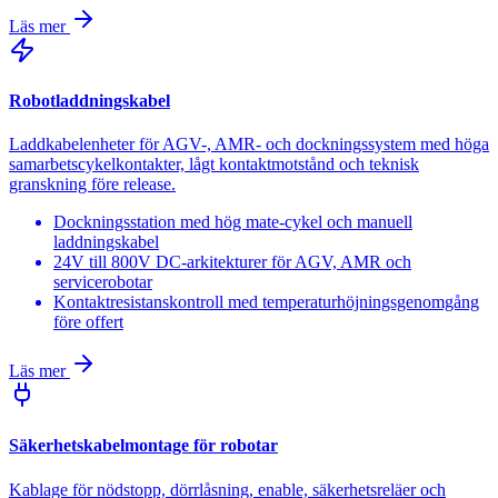
Läs mer
Robotladdningskabel
Laddkabelenheter för AGV-, AMR- och dockningssystem med höga
samarbetscykelkontakter, lågt kontaktmotstånd och teknisk
granskning före release.
Dockningsstation med hög mate-cykel och manuell
laddningskabel
24V till 800V DC-arkitekturer för AGV, AMR och
servicerobotar
Kontaktresistanskontroll med temperaturhöjningsgenomgång
före offert
Läs mer
Säkerhetskabelmontage för robotar
Kablage för nödstopp, dörrlåsning, enable, säkerhetsreläer och