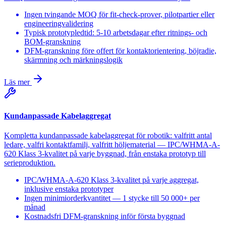
Ingen tvingande MOQ för fit-check-prover, pilotpartier eller
engineeringvalidering
Typisk prototypledtid: 5-10 arbetsdagar efter ritnings- och
BOM-granskning
DFM-granskning före offert för kontaktorientering, böjradie,
skärmning och märkningslogik
Läs mer
Kundanpassade Kabelaggregat
Kompletta kundanpassade kabelaggregat för robotik: valfritt antal
ledare, valfri kontaktfamilj, valfritt höljematerial — IPC/WHMA-A-
620 Klass 3-kvalitet på varje byggnad, från enstaka prototyp till
serieproduktion.
IPC/WHMA-A-620 Klass 3-kvalitet på varje aggregat,
inklusive enstaka prototyper
Ingen minimiorderkvantitet — 1 stycke till 50 000+ per
månad
Kostnadsfri DFM-granskning inför första byggnad