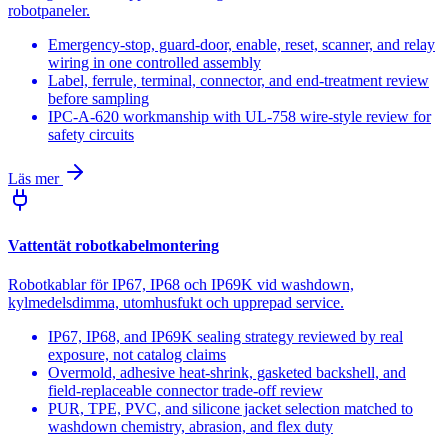
robotpaneler.
Emergency-stop, guard-door, enable, reset, scanner, and relay
wiring in one controlled assembly
Label, ferrule, terminal, connector, and end-treatment review
before sampling
IPC-A-620 workmanship with UL-758 wire-style review for
safety circuits
Läs mer
Vattentät robotkabelmontering
Robotkablar för IP67, IP68 och IP69K vid washdown,
kylmedelsdimma, utomhusfukt och upprepad service.
IP67, IP68, and IP69K sealing strategy reviewed by real
exposure, not catalog claims
Overmold, adhesive heat-shrink, gasketed backshell, and
field-replaceable connector trade-off review
PUR, TPE, PVC, and silicone jacket selection matched to
washdown chemistry, abrasion, and flex duty