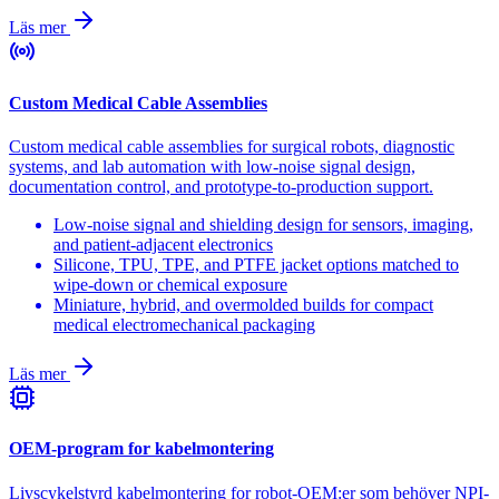
Läs mer
Custom Medical Cable Assemblies
Custom medical cable assemblies for surgical robots, diagnostic
systems, and lab automation with low-noise signal design,
documentation control, and prototype-to-production support.
Low-noise signal and shielding design for sensors, imaging,
and patient-adjacent electronics
Silicone, TPU, TPE, and PTFE jacket options matched to
wipe-down or chemical exposure
Miniature, hybrid, and overmolded builds for compact
medical electromechanical packaging
Läs mer
OEM-program for kabelmontering
Livscykelstyrd kabelmontering for robot-OEM:er som behöver NPI-