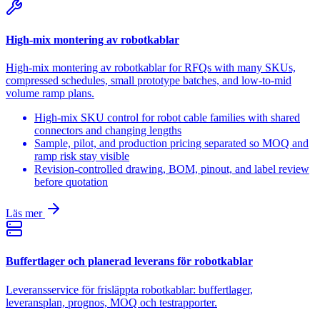
High-mix montering av robotkablar
High-mix montering av robotkablar for RFQs with many SKUs,
compressed schedules, small prototype batches, and low-to-mid
volume ramp plans.
High-mix SKU control for robot cable families with shared
connectors and changing lengths
Sample, pilot, and production pricing separated so MOQ and
ramp risk stay visible
Revision-controlled drawing, BOM, pinout, and label review
before quotation
Läs mer
Buffertlager och planerad leverans för robotkablar
Leveransservice för frisläppta robotkablar: buffertlager,
leveransplan, prognos, MOQ och testrapporter.