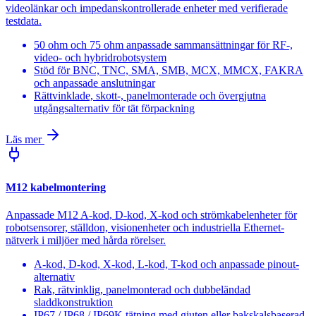
videolänkar och impedanskontrollerade enheter med verifierade
testdata.
50 ohm och 75 ohm anpassade sammansättningar för RF-,
video- och hybridrobotsystem
Stöd för BNC, TNC, SMA, SMB, MCX, MMCX, FAKRA
och anpassade anslutningar
Rättvinklade, skott-, panelmonterade och övergjutna
utgångsalternativ för tät förpackning
Läs mer
M12 kabelmontering
Anpassade M12 A-kod, D-kod, X-kod och strömkabelenheter för
robotsensorer, ställdon, visionenheter och industriella Ethernet-
nätverk i miljöer med hårda rörelser.
A-kod, D-kod, X-kod, L-kod, T-kod och anpassade pinout-
alternativ
Rak, rätvinklig, panelmonterad och dubbeländad
sladdkonstruktion
IP67 / IP68 / IP69K tätning med gjuten eller bakskalsbaserad