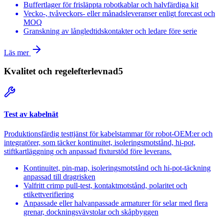
Buffertlager för frisläppta robotkablar och halvfärdiga kit
Vecko-, tvåveckors- eller månadsleveranser enligt forecast och
MOQ
Granskning av långledtidskontakter och ledare före serie
Läs mer
Kvalitet och regelefterlevnad
5
Test av kabelnät
Produktionsfärdig testtjänst för kabelstammar för robot-OEM:er och
integratörer, som täcker kontinuitet, isoleringsmotstånd, hi-pot,
stiftkartläggning och anpassad fixturstöd före leverans.
Kontinuitet, pin-map, isoleringsmotstånd och hi-pot-täckning
anpassad till dragrisken
Valfritt crimp pull-test, kontaktmotstånd, polaritet och
etikettverifiering
Anpassade eller halvanpassade armaturer för selar med flera
grenar, dockningsvävstolar och skåpbyggen