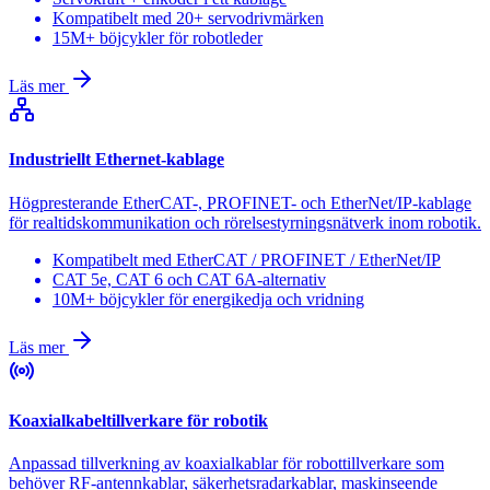
Kompatibelt med 20+ servodrivmärken
15M+ böjcykler för robotleder
Läs mer
Industriellt Ethernet-kablage
Högpresterande EtherCAT-, PROFINET- och EtherNet/IP-kablage
för realtidskommunikation och rörelsestyrningsnätverk inom robotik.
Kompatibelt med EtherCAT / PROFINET / EtherNet/IP
CAT 5e, CAT 6 och CAT 6A-alternativ
10M+ böjcykler för energikedja och vridning
Läs mer
Koaxialkabeltillverkare för robotik
Anpassad tillverkning av koaxialkablar för robottillverkare som
behöver RF-antennkablar, säkerhetsradarkablar, maskinseende