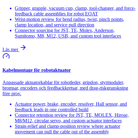
Gripper, grapple, vacuum cup, clamp, tool-changer, and force-
feedback cable assemblies for robot EOAT
Wrist-motion review for bend radius, twist, pinch points,
clamp location, and service pull direction
Connector sourcing for JST, TE, Molex, Anderson,
Sumitomo, M8, M12, USB, and custom tool interfaces
Läs mer
Kabelmontage för robotaktuator
Anpassade aktuatorkablar för robotleder, gripdon, styrmoduler,
bromsar, encoders och feedbackkretsar, med drag-riskgranskning
före prov.
Actuator power, brake, encoder, resolver, Hall sensor, and
feedback leads in one controlled build
Connector retention review for JST, TE, MOLEX, Hirose,
M8/M12, circular servo, and custom actuator interfaces
Strain-relief and clamp-position review where actuator
movement can pull the cable out of the assembly