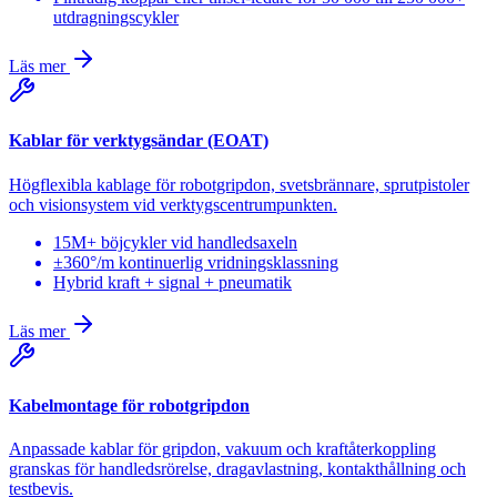
utdragningscykler
Läs mer
Kablar för verktygsändar (EOAT)
Högflexibla kablage för robotgripdon, svetsbrännare, sprutpistoler
och visionsystem vid verktygscentrumpunkten.
15M+ böjcykler vid handledsaxeln
±360°/m kontinuerlig vridningsklassning
Hybrid kraft + signal + pneumatik
Läs mer
Kabelmontage för robotgripdon
Anpassade kablar för gripdon, vakuum och kraftåterkoppling
granskas för handledsrörelse, dragavlastning, kontakthållning och
testbevis.