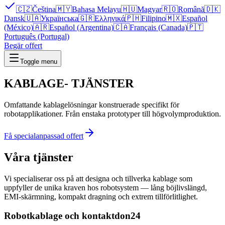
🇨🇿
Čeština
🇲🇾
Bahasa Melayu
🇭🇺
Magyar
🇷🇴
Română
🇩🇰
Dansk
🇺🇦
Українська
🇬🇷
Ελληνικά
🇵🇭
Filipino
🇲🇽
Español
(México)
🇦🇷
Español (Argentina)
🇨🇦
Français (Canada)
🇵🇹
Português (Portugal)
Begär offert
Toggle menu
KABLAGE-
TJÄNSTER
Omfattande kablagelösningar konstruerade specifikt för
robotapplikationer. Från enstaka prototyper till högvolymproduktion.
Få specialanpassad offert
Våra tjänster
Vi specialiserar oss på att designa och tillverka kablage som
uppfyller de unika kraven hos robotsystem — lång böjlivslängd,
EMI-skärmning, kompakt dragning och extrem tillförlitlighet.
Robotkablage och kontaktdon
24