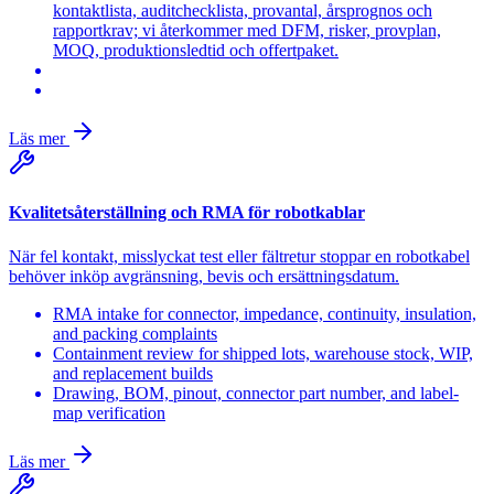
kontaktlista, auditchecklista, provantal, årsprognos och
rapportkrav; vi återkommer med DFM, risker, provplan,
MOQ, produktionsledtid och offertpaket.
Läs mer
Kvalitetsåterställning och RMA för robotkablar
När fel kontakt, misslyckat test eller fältretur stoppar en robotkabel
behöver inköp avgränsning, bevis och ersättningsdatum.
RMA intake for connector, impedance, continuity, insulation,
and packing complaints
Containment review for shipped lots, warehouse stock, WIP,
and replacement builds
Drawing, BOM, pinout, connector part number, and label-
map verification
Läs mer