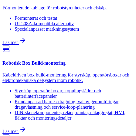
Förmonterade kablage för robotstyrenheter och elskåp.
Förmonterat och testat
UL508A-kompatibla alternativ
Specialanpassat märkningssystem
Läs mer
Robotisk Box Build-montering
Kabeldriven box build-montering för styrskåp, operatörsboxar och
elektromekaniska delsystem inom robotik.
Styrskåp, operatörsboxar, kopplingslådor och
batteriinterfacepaneler
Kundanpassad harnessdragning, val av genomföringar,
dragavlastning och service-loop-planering
DIN-skenekomponenter, reläer, plintar, nätaggregat, HMI,
fläktar och monteringsdetaljer
Läs mer