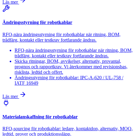
Läs mer
Ändringsstyrning för robotkablar
RFQ-nära ändringsstyrning för robotkablar när ritning, BOM,
trådfärg, kontakt eller testkrav fortfarande ändras.
RFQ-nära ändringsstyrning för robotkablar när ritning, BOM,
trådfärg, kontakt eller testkrav fortfarande ändras.
Skicka ritningar, BOM, avvikelser, alternativ, provantal,
prognos och rapportkrav. Vi återkommer med revisionsbas,
risklista, ledtid och offert.
Ändringsstyrning för robotkablar: IPC-A-620 / UL-758 /
IATF 16949
Läs mer
Materialanskaffning för robotkablar
RFQ-sourcing för robotkablar: ledare, kontaktdon, alternativ, MOQ,
ledtid, prover och produktionssläpp.