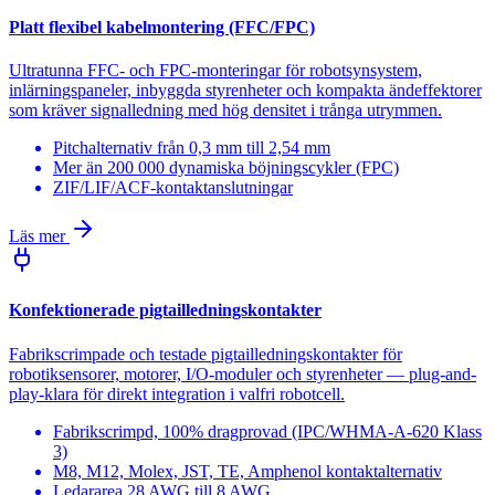
Platt flexibel kabelmontering (FFC/FPC)
Ultratunna FFC- och FPC-monteringar för robotsynsystem,
inlärningspaneler, inbyggda styrenheter och kompakta ändeffektorer
som kräver signalledning med hög densitet i trånga utrymmen.
Pitchalternativ från 0,3 mm till 2,54 mm
Mer än 200 000 dynamiska böjningscykler (FPC)
ZIF/LIF/ACF-kontaktanslutningar
Läs mer
Konfektionerade pigtailledningskontakter
Fabrikscrimpade och testade pigtailledningskontakter för
robotiksensorer, motorer, I/O-moduler och styrenheter — plug-and-
play-klara för direkt integration i valfri robotcell.
Fabrikscrimpd, 100% dragprovad (IPC/WHMA-A-620 Klass
3)
M8, M12, Molex, JST, TE, Amphenol kontaktalternativ
Ledararea 28 AWG till 8 AWG