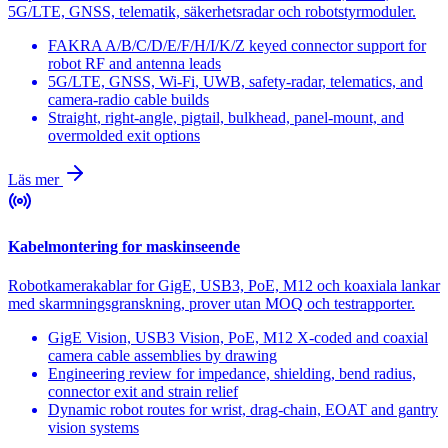
5G/LTE, GNSS, telematik, säkerhetsradar och robotstyrmoduler.
FAKRA A/B/C/D/E/F/H/I/K/Z keyed connector support for
robot RF and antenna leads
5G/LTE, GNSS, Wi-Fi, UWB, safety-radar, telematics, and
camera-radio cable builds
Straight, right-angle, pigtail, bulkhead, panel-mount, and
overmolded exit options
Läs mer
Kabelmontering for maskinseende
Robotkamerakablar for GigE, USB3, PoE, M12 och koaxiala lankar
med skarmningsgranskning, prover utan MOQ och testrapporter.
GigE Vision, USB3 Vision, PoE, M12 X-coded and coaxial
camera cable assemblies by drawing
Engineering review for impedance, shielding, bend radius,
connector exit and strain relief
Dynamic robot routes for wrist, drag-chain, EOAT and gantry
vision systems