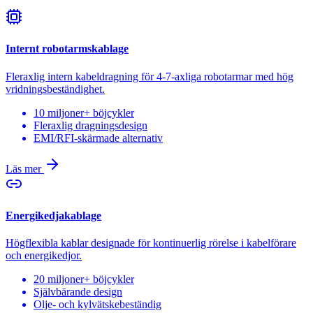
Internt robotarmskablage
Fleraxlig intern kabeldragning för 4-7-axliga robotarmar med hög
vridningsbeständighet.
10 miljoner+ böjcykler
Fleraxlig dragningsdesign
EMI/RFI-skärmade alternativ
Läs mer
Energikedjakablage
Högflexibla kablar designade för kontinuerlig rörelse i kabelförare
och energikedjor.
20 miljoner+ böjcykler
Självbärande design
Olje- och kylvätskebeständig