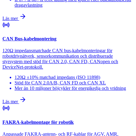
dragavlastning
Läs mer
CAN Bus-kabelmontering
120Ω impedansmatchade CAN bus-kabelmonteringar för
robotdrivnätverk, sensorkommunikation och distribuerade
styrsystem med stöd för CAN 2.0, CAN FD, CANopen och
DeviceNet-protokoll.
120Ω ±10% matchad impedans (ISO 11898)
Stöd för CAN 2.0A/B, CAN FD och CAN XL
Mer än 10 miljoner böjcykler för energikedja och vridning
Läs mer
FAKRA-kabelmontage för robotik
Anpassade FAKRA-antenn- och RF-kablar för AGV, AMR,