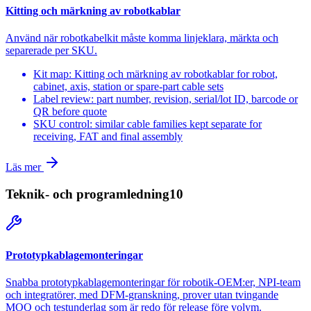
Kitting och märkning av robotkablar
Använd när robotkabelkit måste komma linjeklara, märkta och
separerade per SKU.
Kit map: Kitting och märkning av robotkablar for robot,
cabinet, axis, station or spare-part cable sets
Label review: part number, revision, serial/lot ID, barcode or
QR before quote
SKU control: similar cable families kept separate for
receiving, FAT and final assembly
Läs mer
Teknik- och programledning
10
Prototypkablagemonteringar
Snabba prototypkablagemonteringar för robotik-OEM:er, NPI-team
och integratörer, med DFM-granskning, prover utan tvingande
MOQ och testunderlag som är redo för release före volym.