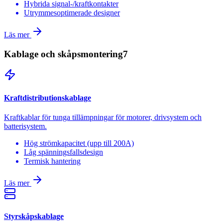
Hybrida signal-/kraftkontakter
Utrymmesoptimerade designer
Läs mer
Kablage och skåpsmontering
7
Kraftdistributionskablage
Kraftkablar för tunga tillämpningar för motorer, drivsystem och
batterisystem.
Hög strömkapacitet (upp till 200A)
Låg spänningsfallsdesign
Termisk hantering
Läs mer
Styrskåpskablage