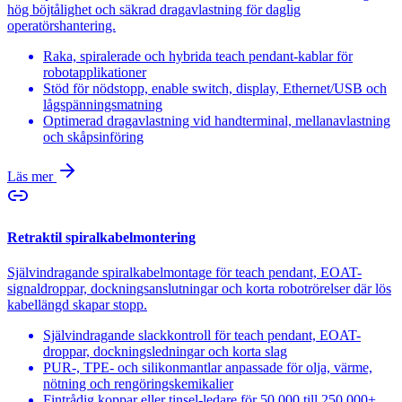
hög böjtålighet och säkrad dragavlastning för daglig
operatörshantering.
Raka, spiralerade och hybrida teach pendant-kablar för
robotapplikationer
Stöd för nödstopp, enable switch, display, Ethernet/USB och
lågspänningsmatning
Optimerad dragavlastning vid handterminal, mellanavlastning
och skåpsinföring
Läs mer
Retraktil spiralkabelmontering
Självindragande spiralkabelmontage för teach pendant, EOAT-
signaldroppar, dockningsanslutningar och korta robotrörelser där lös
kabellängd skapar stopp.
Självindragande slackkontroll för teach pendant, EOAT-
droppar, dockningsledningar och korta slag
PUR-, TPE- och silikonmantlar anpassade för olja, värme,
nötning och rengöringskemikalier
Fintrådig koppar eller tinsel-ledare för 50 000 till 250 000+