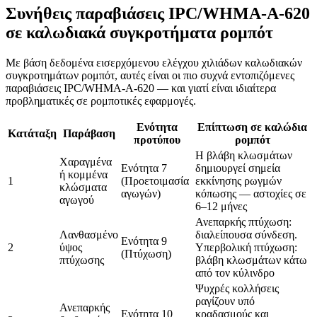
Συνήθεις παραβιάσεις IPC/WHMA-A-620
σε καλωδιακά συγκροτήματα ρομπότ
Με βάση δεδομένα εισερχόμενου ελέγχου χιλιάδων καλωδιακών
συγκροτημάτων ρομπότ, αυτές είναι οι πιο συχνά εντοπιζόμενες
παραβιάσεις IPC/WHMA-A-620 — και γιατί είναι ιδιαίτερα
προβληματικές σε ρομποτικές εφαρμογές.
Ενότητα
Επίπτωση σε καλώδια
Κατάταξη
Παράβαση
προτύπου
ρομπότ
Η βλάβη κλωσμάτων
Χαραγμένα
Ενότητα 7
δημιουργεί σημεία
ή κομμένα
1
(Προετοιμασία
εκκίνησης ρωγμών
κλώσματα
αγωγών)
κόπωσης — αστοχίες σε
αγωγού
6–12 μήνες
Ανεπαρκής πτύχωση:
Λανθασμένο
διαλείπουσα σύνδεση.
Ενότητα 9
2
ύψος
Υπερβολική πτύχωση:
(Πτύχωση)
πτύχωσης
βλάβη κλωσμάτων κάτω
από τον κύλινδρο
Ψυχρές κολλήσεις
ραγίζουν υπό
Ανεπαρκής
Ενότητα 10
κραδασμούς και