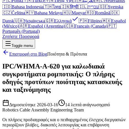
🇵🇱
Polski
🇹🇷
Türkçe
🇻🇳
Tiếng Việt
🇸🇦
العربية
🇳🇱
Nederlands
🇮🇩
Bahasa Indonesia
🇹🇭
ไทย
🇮🇳
हिन्दी
🇮🇱
עברית
🇸🇪
Svenska
🇨🇿
Čeština
🇲🇾
Bahasa Melayu
🇭🇺
Magyar
🇷🇴
Română
🇩🇰
Dansk
🇺🇦
Українська
🇬🇷
Ελληνικά
🇵🇭
Filipino
🇲🇽
Español
(México)
🇦🇷
Español (Argentina)
🇨🇦
Français (Canada)
🇵🇹
Português (Portugal)
Ζητήστε Προσφορά
Toggle menu
Επιστροφή στο Blog
Ποιότητα & Πρότυπα
IPC/WHMA-A-620 για καλωδιακά
συγκροτήματα ρομποτικής: Ο πλήρης
οδηγός προτύπων ποιότητας κατασκευής
και ταξινόμησης
Δημοσιεύτηκε
2026-03-16
14 λεπτά ανάγνωσης
από
Robotics Cable Assembly Engineering Team
Οι πλήρεις προδιαγραφές και ο πειθαρχημένος έλεγχος διεργασιών
περιορίζουν βλάβες, διακοπές λειτουργίας και επιβάρυνση