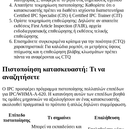
Απαιτήστε τεκμηρίωση πιστοποίησης: Καθορίστε ότι ο
κατασκευαστής πρέπει να διαθέτει ισχύοντα διαπιστευτήρια
Certified IPC Specialist (CIS) ή Certified IPC Trainer (CIT)
Ορίστε τεκμηρίωση επιθεώρησης: Δηλώστε αν απαιτείτε
εκθέσεις First Article Inspection (FAIR), αρχεία
ενδοδιεργασιακής επιθεώρησης ή εκθέσεις τελικής
επιθεώρησης
Επισημάνετε συγκεκριμένα κρίσιμα για την ποιότητα (CTQ)
χαρακτηριστικά: Για καλώδια ρομπότ, οι μετρήσεις ύψους
πτύχωσης και η επιθεώρηση βλάβης κλωσμάτων πρέπει
πάντα να αναφέρονται ως CTQ
Πιστοποίηση κατασκευαστή: Τι να
αναζητήσετε
Ο IPC προσφέρει πρόγραμμα πιστοποίησης πολλαπλών επιπέδων
για IPC/WHMA-A-620. Η κατανόηση αυτών των επιπέδων βοηθά
τις ομάδες μηχανικών να αξιολογήσουν αν ένας κατασκευαστής
ακολουθεί πραγματικά το πρότυπο ή απλώς δηλώνει συμμόρφωση.
Επίπεδο
Τι σημαίνει
Επαλήθευση
πιστοποίησης
Μπορεί να εκπαιδεύσει και