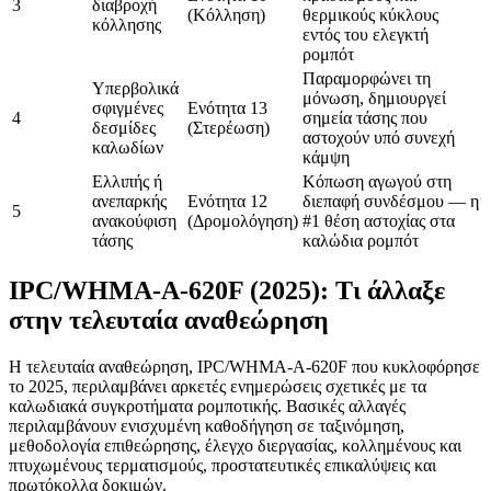
3
διαβροχή
(Κόλληση)
θερμικούς κύκλους
κόλλησης
εντός του ελεγκτή
ρομπότ
Παραμορφώνει τη
Υπερβολικά
μόνωση, δημιουργεί
σφιγμένες
Ενότητα 13
4
σημεία τάσης που
δεσμίδες
(Στερέωση)
αστοχούν υπό συνεχή
καλωδίων
κάμψη
Ελλιπής ή
Κόπωση αγωγού στη
ανεπαρκής
Ενότητα 12
διεπαφή συνδέσμου — η
5
ανακούφιση
(Δρομολόγηση)
#1 θέση αστοχίας στα
τάσης
καλώδια ρομπότ
IPC/WHMA-A-620F (2025): Τι άλλαξε
στην τελευταία αναθεώρηση
Η τελευταία αναθεώρηση, IPC/WHMA-A-620F που κυκλοφόρησε
το 2025, περιλαμβάνει αρκετές ενημερώσεις σχετικές με τα
καλωδιακά συγκροτήματα ρομποτικής. Βασικές αλλαγές
περιλαμβάνουν ενισχυμένη καθοδήγηση σε ταξινόμηση,
μεθοδολογία επιθεώρησης, έλεγχο διεργασίας, κολλημένους και
πτυχωμένους τερματισμούς, προστατευτικές επικαλύψεις και
πρωτόκολλα δοκιμών.