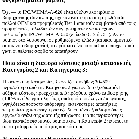
Όχι — το IPC/WHMA-A-620 είναι εθελοντικό πρότυπο
βιομηχανικής συναίνεσης, όχι κανονιστική απαίτηση. Ωστόσο,
πολλοί OEM και προμηθευτές Tier 1 απαιτούν συμβατικά από τους
προμηθευτές καλωδιακών συγκροτημάτων να κατέχουν
πιστοποίηση IPC/WHMA-A-620 (επίπεδο CIS ή CIT). Αν το
ρομπότ σας λειτουργεί σε ρυθμιζόμενο κλάδο (ιατρικό, αμυντικό,
αυτοκινητοβιομηχανία), το πρότυπο είναι ουσιαστικά υποχρεωτικό
γιατί οι πελάτες σας θα το απαιτήσουν.
Ποια είναι η διαφορά κόστους μεταξύ κατασκευής
Κατηγορίας 2 και Κατηγορίας 3;
Η κατασκευή Κατηγορίας 3 κοστίζει συνήθως 30–50%
περισσότερο από την Κατηγορία 2 για τον ίδιο σχεδιασμό. Η
αύξηση κόστους προέρχεται από πρόσθετο χρόνο επιθεώρησης
(100% αντί δειγματοληψίας), αυστηρότερο έλεγχο διεργασίας,
υψηλότερα ποσοστά απόρριψης, εκτενέστερες απαιτήσεις
τεκμηρίωσης και ανάγκη για εξειδικευμένο εξοπλισμό όπως
εργαλεία ανάλυσης διατομής πτύχωσης. Για τις περισσότερες
βιομηχανικές εφαρμογές ρομποτικής, η Κατηγορία 2 παρέχει τη
σωστή ισορροπία ποιότητας και κόστους.
Μπορώ να ορίσω Κατηγορία 2 γενικά αλλά