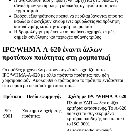
Η ανακούφιση τάσης πρέπει να παρέχεται στις διεπαφές
συνδέσμων για πρόληψη κόπωσης αγωγού στα σημεία
τερματισμού
Βρόχοι εξυπηρέτησης πρέπει να περιλαμβάνονται όπου τα
καλώδια διασχίζουν κινούμενες αρθρώσεις για πρόληψη
καταπόνησης κατά την κίνηση του ρομπότ
Η δρομολόγηση πρέπει να αποφεύγει αιχμηρές ακμές,
σημεία σύνθλιψης και περιοχές πιθανής τριβής
IPC/WHMA-A-620 έναντι άλλων
προτύπων ποιότητας στη ρομποτική
Οι ομάδες μηχανικών ρωτούν συχνά πώς σχετίζεται το
IPC/WHMA-A-620 με άλλα πρότυπα ποιότητας που ήδη
χρησιμοποιούν. Ακολουθεί ο τρόπος που το πρότυπο εντάσσεται
στο ευρύτερο οικοσύστημα ποιότητας.
Πρότυπο
Πεδίο εφαρμογής
Σχέση με IPC/WHMA-A-620
Πλαίσιο ΣΔΠ — δεν ορίζει
κριτήρια κατασκευής. Το A-620
ISO
Σύστημα διαχείρισης
παρέχει τα συγκεκριμένα
9001
ποιότητας
κριτήρια αποδοχής που απαιτεί
το ISO 9001
Αυτοκινητοβιομηχανική