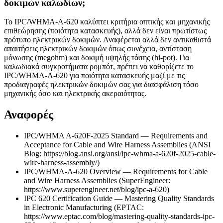
δοκιμών καλωδίων;
Το IPC/WHMA-A-620 καλύπτει κριτήρια οπτικής και μηχανικής
επιθεώρησης (ποιότητα κατασκευής), αλλά δεν είναι πρωτίστως
πρότυπο ηλεκτρικών δοκιμών. Αναφέρεται αλλά δεν αντικαθιστά
απαιτήσεις ηλεκτρικών δοκιμών όπως συνέχεια, αντίσταση
μόνωσης (megohm) και δοκιμή υψηλής τάσης (hi-pot). Για
καλωδιακά συγκροτήματα ρομπότ, πρέπει να καθορίζετε το
IPC/WHMA-A-620 για ποιότητα κατασκευής μαζί με τις
προδιαγραφές ηλεκτρικών δοκιμών σας για διασφάλιση τόσο
μηχανικής όσο και ηλεκτρικής ακεραιότητας.
Αναφορές
IPC/WHMA A-620F-2025 Standard — Requirements and
Acceptance for Cable and Wire Harness Assemblies (ANSI
Blog: https://blog.ansi.org/ansi/ipc-whma-a-620f-2025-cable-
wire-harness-assembly/)
IPC/WHMA-A-620 Overview — Requirements for Cable
and Wire Harness Assemblies (SuperEngineer:
https://www.superengineer.net/blog/ipc-a-620)
IPC 620 Certification Guide — Mastering Quality Standards
in Electronic Manufacturing (EPTAC:
https://www.eptac.com/blog/mastering-quality-standards-ipc-