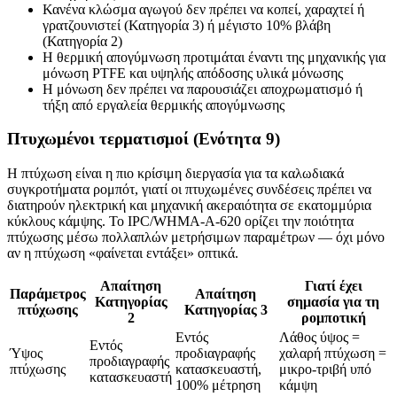
Κανένα κλώσμα αγωγού δεν πρέπει να κοπεί, χαραχτεί ή
γρατζουνιστεί (Κατηγορία 3) ή μέγιστο 10% βλάβη
(Κατηγορία 2)
Η θερμική απογύμνωση προτιμάται έναντι της μηχανικής για
μόνωση PTFE και υψηλής απόδοσης υλικά μόνωσης
Η μόνωση δεν πρέπει να παρουσιάζει αποχρωματισμό ή
τήξη από εργαλεία θερμικής απογύμνωσης
Πτυχωμένοι τερματισμοί (Ενότητα 9)
Η πτύχωση είναι η πιο κρίσιμη διεργασία για τα καλωδιακά
συγκροτήματα ρομπότ, γιατί οι πτυχωμένες συνδέσεις πρέπει να
διατηρούν ηλεκτρική και μηχανική ακεραιότητα σε εκατομμύρια
κύκλους κάμψης. Το IPC/WHMA-A-620 ορίζει την ποιότητα
πτύχωσης μέσω πολλαπλών μετρήσιμων παραμέτρων — όχι μόνο
αν η πτύχωση «φαίνεται εντάξει» οπτικά.
Απαίτηση
Γιατί έχει
Παράμετρος
Απαίτηση
Κατηγορίας
σημασία για τη
πτύχωσης
Κατηγορίας 3
2
ρομποτική
Εντός
Λάθος ύψος =
Εντός
Ύψος
προδιαγραφής
χαλαρή πτύχωση =
προδιαγραφής
πτύχωσης
κατασκευαστή,
μικρο-τριβή υπό
κατασκευαστή
100% μέτρηση
κάμψη