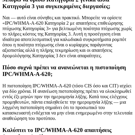
Κατηγορία 3 για συγκεκριμένες διεργασίες;
Ναι — αυτό είναι σύνηθες και πρακτικό. Μπορείτε να ορίσετε
«IPC/WHMA-A-620 Κατηγορία 2 με απαιτήσεις επιθεώρησης
πτύχωσης Κατηγορίας 3» για βελτιωμένη ποιότητα πτύχωσης χωρίς
το πλήρες κόστος της Κατηγορίας 3. Αυτή η προσέγγιση είναι
ιδιαίτερα αποτελεσματική για καλωδιακά συγκροτήματα ρομπότ
όπου η ποιότητα πτύχωσης είναι ο κυρίαρχος παράγοντας
αξιοπιστίας αλλά η πλήρης τεκμηρίωση και οι απαιτήσεις
δρομολόγησης Κατηγορίας 3 δεν είναι απαραίτητες.
Πόσο συχνά πρέπει να ανανεώνεται η πιστοποίηση
IPC/WHMA-A-620;
Η πιστοποίηση IPC/WHMA-A-620 (τόσο CIS όσο και CIT) ισχύει
για δύο χρόνια. Η ανανέωση πιστοποίησης πρέπει να ολοκληρωθεί
εντός έξι μηνών πριν την ημερομηνία λήξης. Κατά τους ελέγχους
προμηθευτών, πάντα επαληθεύετε την ημερομηνία λήξης — μια
ληγμένη πιστοποίηση σημαίνει ότι το προσωπικό του
κατασκευαστή ενδέχεται να μην είναι ενημερωμένο στην τελευταία
αναθεώρηση του προτύπου.
Καλύπτει το IPC/WHMA-A-620 απαιτήσεις