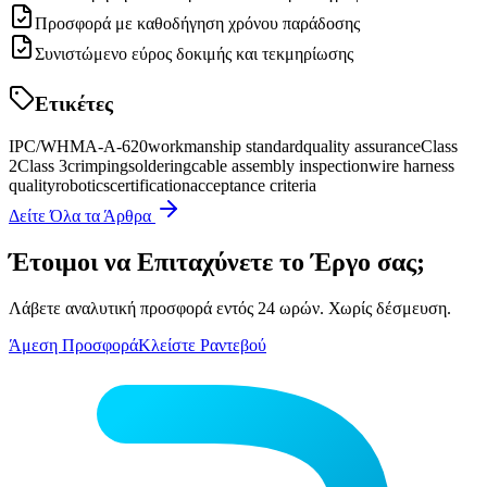
Προσφορά με καθοδήγηση χρόνου παράδοσης
Συνιστώμενο εύρος δοκιμής και τεκμηρίωσης
Ετικέτες
IPC/WHMA-A-620
workmanship standard
quality assurance
Class
2
Class 3
crimping
soldering
cable assembly inspection
wire harness
quality
robotics
certification
acceptance criteria
Δείτε Όλα τα Άρθρα
Έτοιμοι να Επιταχύνετε το Έργο σας;
Λάβετε αναλυτική προσφορά εντός 24 ωρών. Χωρίς δέσμευση.
Άμεση Προσφορά
Κλείστε Ραντεβού