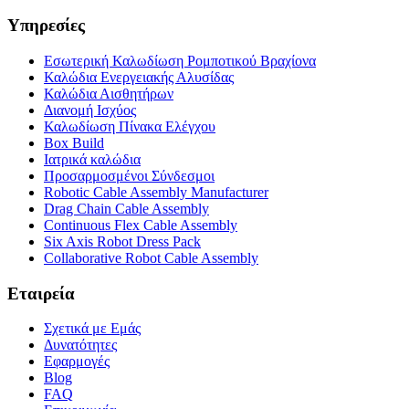
Υπηρεσίες
Εσωτερική Καλωδίωση Ρομποτικού Βραχίονα
Καλώδια Ενεργειακής Αλυσίδας
Καλώδια Αισθητήρων
Διανομή Ισχύος
Καλωδίωση Πίνακα Ελέγχου
Box Build
Ιατρικά καλώδια
Προσαρμοσμένοι Σύνδεσμοι
Robotic Cable Assembly Manufacturer
Drag Chain Cable Assembly
Continuous Flex Cable Assembly
Six Axis Robot Dress Pack
Collaborative Robot Cable Assembly
Εταιρεία
Σχετικά με Εμάς
Δυνατότητες
Εφαρμογές
Blog
FAQ