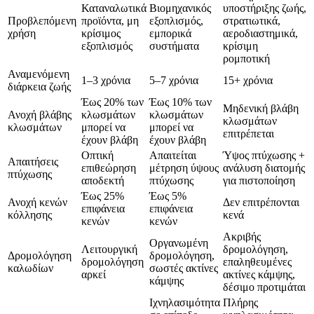
Καταναλωτικά
Βιομηχανικός
υποστήριξης ζωής,
Προβλεπόμενη
προϊόντα, μη
εξοπλισμός,
στρατιωτικά,
χρήση
κρίσιμος
εμπορικά
αεροδιαστημικά,
εξοπλισμός
συστήματα
κρίσιμη
ρομποτική
Αναμενόμενη
1–3 χρόνια
5–7 χρόνια
15+ χρόνια
διάρκεια ζωής
Έως 20% των
Έως 10% των
Μηδενική βλάβη
Ανοχή βλάβης
κλωσμάτων
κλωσμάτων
κλωσμάτων
κλωσμάτων
μπορεί να
μπορεί να
επιτρέπεται
έχουν βλάβη
έχουν βλάβη
Οπτική
Απαιτείται
Ύψος πτύχωσης +
Απαιτήσεις
επιθεώρηση
μέτρηση ύψους
ανάλυση διατομής
πτύχωσης
αποδεκτή
πτύχωσης
για πιστοποίηση
Έως 25%
Έως 5%
Ανοχή κενών
Δεν επιτρέπονται
επιφάνεια
επιφάνεια
κόλλησης
κενά
κενών
κενών
Ακριβής
Οργανωμένη
Λειτουργική
δρομολόγηση,
Δρομολόγηση
δρομολόγηση,
δρομολόγηση
επαληθευμένες
καλωδίων
σωστές ακτίνες
αρκεί
ακτίνες κάμψης,
κάμψης
δέσιμο προτιμάται
Ιχνηλασιμότητα
Πλήρης