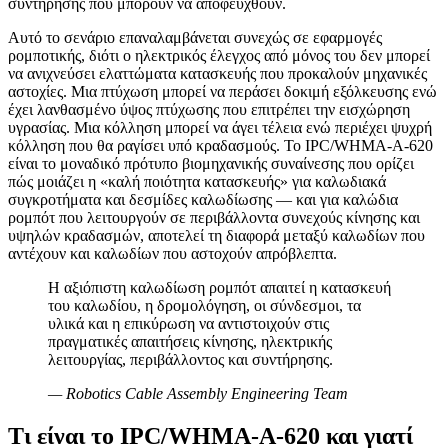
συντήρησης που μπορούν να αποφευχθούν.
Αυτό το σενάριο επαναλαμβάνεται συνεχώς σε εφαρμογές
ρομποτικής, διότι ο ηλεκτρικός έλεγχος από μόνος του δεν μπορεί
να ανιχνεύσει ελαττώματα κατασκευής που προκαλούν μηχανικές
αστοχίες. Μια πτύχωση μπορεί να περάσει δοκιμή εξόλκευσης ενώ
έχει λανθασμένο ύψος πτύχωσης που επιτρέπει την εισχώρηση
υγρασίας. Μια κόλληση μπορεί να άγει τέλεια ενώ περιέχει ψυχρή
κόλληση που θα ραγίσει υπό κραδασμούς. Το IPC/WHMA-A-620
είναι το μοναδικό πρότυπο βιομηχανικής συναίνεσης που ορίζει
πώς μοιάζει η «καλή ποιότητα κατασκευής» για καλωδιακά
συγκροτήματα και δεσμίδες καλωδίωσης — και για καλώδια
ρομπότ που λειτουργούν σε περιβάλλοντα συνεχούς κίνησης και
υψηλών κραδασμών, αποτελεί τη διαφορά μεταξύ καλωδίων που
αντέχουν και καλωδίων που αστοχούν απρόβλεπτα.
Η αξιόπιστη καλωδίωση ρομπότ απαιτεί η κατασκευή
του καλωδίου, η δρομολόγηση, οι σύνδεσμοι, τα
υλικά και η επικύρωση να αντιστοιχούν στις
πραγματικές απαιτήσεις κίνησης, ηλεκτρικής
λειτουργίας, περιβάλλοντος και συντήρησης.
—
Robotics Cable Assembly Engineering Team
Τι είναι το IPC/WHMA-A-620 και γιατί