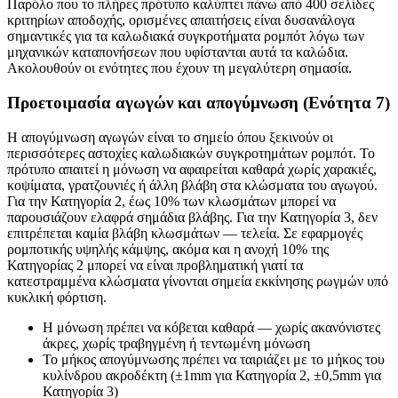
Παρόλο που το πλήρες πρότυπο καλύπτει πάνω από 400 σελίδες
κριτηρίων αποδοχής, ορισμένες απαιτήσεις είναι δυσανάλογα
σημαντικές για τα καλωδιακά συγκροτήματα ρομπότ λόγω των
μηχανικών καταπονήσεων που υφίστανται αυτά τα καλώδια.
Ακολουθούν οι ενότητες που έχουν τη μεγαλύτερη σημασία.
Προετοιμασία αγωγών και απογύμνωση (Ενότητα 7)
Η απογύμνωση αγωγών είναι το σημείο όπου ξεκινούν οι
περισσότερες αστοχίες καλωδιακών συγκροτημάτων ρομπότ. Το
πρότυπο απαιτεί η μόνωση να αφαιρείται καθαρά χωρίς χαρακιές,
κοψίματα, γρατζουνιές ή άλλη βλάβη στα κλώσματα του αγωγού.
Για την Κατηγορία 2, έως 10% των κλωσμάτων μπορεί να
παρουσιάζουν ελαφρά σημάδια βλάβης. Για την Κατηγορία 3, δεν
επιτρέπεται καμία βλάβη κλωσμάτων — τελεία. Σε εφαρμογές
ρομποτικής υψηλής κάμψης, ακόμα και η ανοχή 10% της
Κατηγορίας 2 μπορεί να είναι προβληματική γιατί τα
κατεστραμμένα κλώσματα γίνονται σημεία εκκίνησης ρωγμών υπό
κυκλική φόρτιση.
Η μόνωση πρέπει να κόβεται καθαρά — χωρίς ακανόνιστες
άκρες, χωρίς τραβηγμένη ή τεντωμένη μόνωση
Το μήκος απογύμνωσης πρέπει να ταιριάζει με το μήκος του
κυλίνδρου ακροδέκτη (±1mm για Κατηγορία 2, ±0,5mm για
Κατηγορία 3)