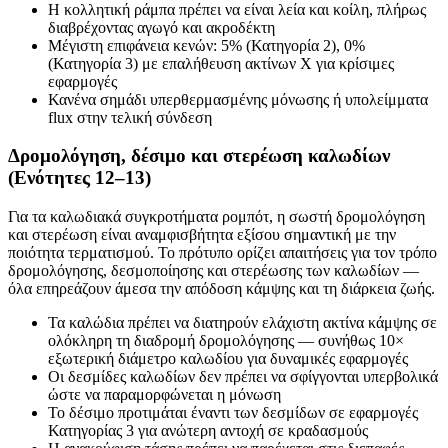
Η κολλητική ράμπα πρέπει να είναι λεία και κοίλη, πλήρως
διαβρέχοντας αγωγό και ακροδέκτη
Μέγιστη επιφάνεια κενών: 5% (Κατηγορία 2), 0%
(Κατηγορία 3) με επαλήθευση ακτίνων Χ για κρίσιμες
εφαρμογές
Κανένα σημάδι υπερθερμασμένης μόνωσης ή υπολείμματα
flux στην τελική σύνδεση
Δρομολόγηση, δέσιμο και στερέωση καλωδίων
(Ενότητες 12–13)
Για τα καλωδιακά συγκροτήματα ρομπότ, η σωστή δρομολόγηση
και στερέωση είναι αναμφισβήτητα εξίσου σημαντική με την
ποιότητα τερματισμού. Το πρότυπο ορίζει απαιτήσεις για τον τρόπο
δρομολόγησης, δεσμοποίησης και στερέωσης των καλωδίων —
όλα επηρεάζουν άμεσα την απόδοση κάμψης και τη διάρκεια ζωής.
Τα καλώδια πρέπει να διατηρούν ελάχιστη ακτίνα κάμψης σε
ολόκληρη τη διαδρομή δρομολόγησης — συνήθως 10×
εξωτερική διάμετρο καλωδίου για δυναμικές εφαρμογές
Οι δεσμίδες καλωδίων δεν πρέπει να σφίγγονται υπερβολικά
ώστε να παραμορφώνεται η μόνωση
Το δέσιμο προτιμάται έναντι των δεσμίδων σε εφαρμογές
Κατηγορίας 3 για ανώτερη αντοχή σε κραδασμούς