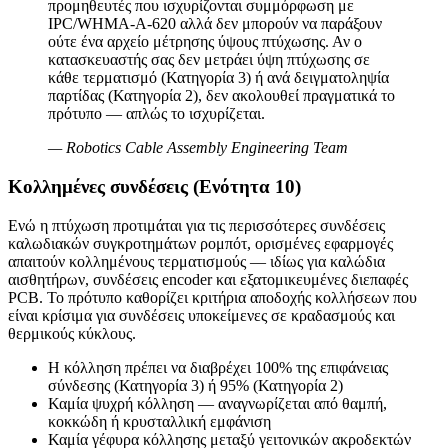
προμηθευτές που ισχυρίζονται συμμόρφωση με
IPC/WHMA-A-620 αλλά δεν μπορούν να παράξουν
ούτε ένα αρχείο μέτρησης ύψους πτύχωσης. Αν ο
κατασκευαστής σας δεν μετράει ύψη πτύχωσης σε
κάθε τερματισμό (Κατηγορία 3) ή ανά δειγματοληψία
παρτίδας (Κατηγορία 2), δεν ακολουθεί πραγματικά το
πρότυπο — απλώς το ισχυρίζεται.
—
Robotics Cable Assembly Engineering Team
Κολλημένες συνδέσεις (Ενότητα 10)
Ενώ η πτύχωση προτιμάται για τις περισσότερες συνδέσεις
καλωδιακών συγκροτημάτων ρομπότ, ορισμένες εφαρμογές
απαιτούν κολλημένους τερματισμούς — ιδίως για καλώδια
αισθητήρων, συνδέσεις encoder και εξατομικευμένες διεπαφές
PCB. Το πρότυπο καθορίζει κριτήρια αποδοχής κολλήσεων που
είναι κρίσιμα για συνδέσεις υποκείμενες σε κραδασμούς και
θερμικούς κύκλους.
Η κόλληση πρέπει να διαβρέχει 100% της επιφάνειας
σύνδεσης (Κατηγορία 3) ή 95% (Κατηγορία 2)
Καμία ψυχρή κόλληση — αναγνωρίζεται από θαμπή,
κοκκώδη ή κρυσταλλική εμφάνιση
Καμία γέφυρα κόλλησης μεταξύ γειτονικών ακροδεκτών