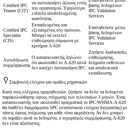
Επαληθεύστε μέσω
να πιστοποιήσει άλλους εντός
Certified IPC
βάσης δεδομένων
του οργανισμού. Υψηλότερο
Trainer (CIT)
IPC Validation
επίπεδο αποδεδειγμένης
Services
ικανότητας
Εκπαιδευμένος και
Επαληθεύστε μέσω
Certified IPC
εξετασμένος στο πρότυπο.
βάσης δεδομένων
Specialist
Μπορεί να εκτελεί
IPC Validation
(CIS)
επιθεώρηση σύμφωνα με
Services
κριτήρια A-620
Ζητήστε διαδικασίες
Ο κατασκευαστής δηλώνει
επιθεώρησης,
Αυτοδήλωση
ότι ακολουθεί το A-620 αλλά
δείγματα εκθέσεων
συμμόρφωσης
δεν κατέχει πιστοποίηση IPC
και αποδεικτικά
εκπαίδευσης
Συμβουλή ελέγχου για ομάδες μηχανικών
Κατά τους ελέγχους προμηθευτών, ζητήστε να δείτε τα δεδομένα
παρακολούθησης ύψους πτύχωσης των τελευταίων 3 μηνών. Ένας
κατασκευαστής που ακολουθεί πραγματικά το IPC/WHMA-A-620
θα διαθέτει διαγράμματα SPC (στατιστικού ελέγχου διεργασίας) με
τάσεις ύψους πτύχωσης για κάθε τύπο ακροδέκτη. Αν δεν μπορεί
να παράξει αυτά τα δεδομένα, ο ισχυρισμός συμμόρφωσης A-620
δεν είναι αξιόπιστος.