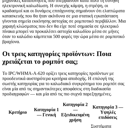
μηχανικές καταπονήσεις που υπερβαίνουν κατά πολύ τη συνήθη
ηλεκτρονική καλωδίωση. Η συνεχής κάμψη, η στρέψη, οι
κραδασμοί και οι δυνάμεις επιτάχυνσης σημαίνουν ότι ελαττώματα
κατασκευής που θα ήταν ακίνδυνα σε μια στατική εγκατάσταση
γίνονται σημεία εκκίνησης αστοχίας σε ρομποτικό περιβάλλον. Μια
χαραγή κλώσματος που δεν θα είχε ποτέ σημασία σε ηλεκτρικό
πίνακα μπορεί να προκαλέσει αστοχία καλωδίου μέσα σε μήνες
όταν το καλώδιο κάμπτεται 500 φορές την ώρα μέσα σε ρομποτικό
βραχίονα.
Οι τρεις κατηγορίες προϊόντων: Ποια
χρειάζεται το ρομπότ σας;
Το IPC/WHMA-A-620 ορίζει τρεις κατηγορίες προϊόντων με
προοδευτικά αυστηρότερα κριτήρια αποδοχής. Η επιλογή της
σωστής κατηγορίας για το καλωδιακό συγκρότημα του ρομπότ σας
είναι μία από τις σημαντικότερες αποφάσεις στη διαδικασία
προδιαγραφών — και μία από τις πιο συχνά παρεξηγημένες.
Κατηγορία 2
Κατηγορία 3 —
Κατηγορία 1
—
Κριτήριο
Υψηλές
— Γενική
Εξειδικευμένη
επιδόσεις
χρήση
Συστήματα