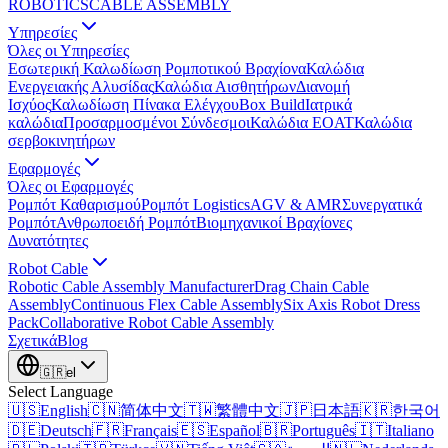
ROBOTICS
CABLE ASSEMBLY
Υπηρεσίες
Όλες οι Υπηρεσίες
Εσωτερική Καλωδίωση Ρομποτικού Βραχίονα
Καλώδια
Ενεργειακής Αλυσίδας
Καλώδια Αισθητήρων
Διανομή
Ισχύος
Καλωδίωση Πίνακα Ελέγχου
Box Build
Ιατρικά
καλώδια
Προσαρμοσμένοι Σύνδεσμοι
Καλώδια EOAT
Καλώδια
σερβοκινητήρων
Εφαρμογές
Όλες οι Εφαρμογές
Ρομπότ Καθαρισμού
Ρομπότ Logistics
AGV & AMR
Συνεργατικά
Ρομπότ
Ανθρωποειδή Ρομπότ
Βιομηχανικοί Βραχίονες
Δυνατότητες
Robot Cable
Robotic Cable Assembly Manufacturer
Drag Chain Cable
Assembly
Continuous Flex Cable Assembly
Six Axis Robot Dress
Pack
Collaborative Robot Cable Assembly
Σχετικά
Blog
🇬🇷
el
Select Language
🇺🇸
English
🇨🇳
简体中文
🇹🇼
繁體中文
🇯🇵
日本語
🇰🇷
한국어
🇩🇪
Deutsch
🇫🇷
Français
🇪🇸
Español
🇧🇷
Português
🇮🇹
Italiano