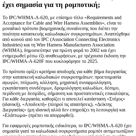
έχει σημασία για τη ρομποτική;
Το IPC/WHMA-A-620, με επίσημο τίτλο «Requirements and
Acceptance for Cable and Wire Harness Assemblies», είναι το
μοναδικό πρότυπο βιομηχανικής συναίνεσης που διέπει την
ποιότητα κατασκευής καλωδιακών συγκροτημάτων. Αναπτύχθηκε
από κοινού από τον IPC (Association Connecting Electronics
Industries) και τη Wire Harness Manufacturers Association
(WHMA), δημοσιεύτηκε για πρώτη φορά το 2002 και έχει
ενημερωθεί μέσω έξι αναθεωρήσεων, με τρέχουσα έκδοση την
IPC/WHMA-A-620F που κυκλοφόρησε το 2025.
Το πρότυπο ορίζει κριτήρια αποδοχής για κάθε βήμα διεργασίας
στην κατασκευή καλωδιακών συγκροτημάτων: προετοιμασία
αγωγών, πτύχωση, κόλληση, μηχανική συναρμολόγηση,
εγκατάσταση συνδέσμων, δρομολόγηση καλωδίων, δέσιμο,
περίδεση με δεσμίδες, σήμανση και προστατευτικές επικαλύψεις.
Για κάθε διεργασία, καθορίζει τι αποτελεί κατάσταση «Στόχος»
(ιδανική), «Αποδεκτή» (πληροί τις απαιτήσεις), «Δείκτης
Διεργασίας» (μη ιδανική αλλά δεν επηρεάζει τη λειτουργία) και
«Ελάττωμα» (πρέπει να απορριφθεί).
Για εφαρμογές ρομποτικής ειδικότερα, το IPC/WHMA-A-620 έχει
σημασία γιατί τα καλωδιακά συγκροτήματα ρομπότ αντιμετωπίζουν