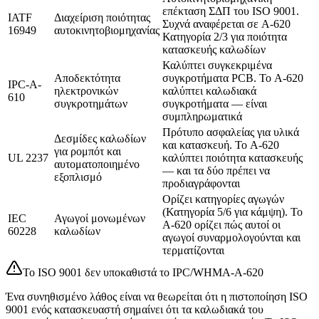
επέκταση ΣΔΠ του ISO 9001.
IATF
Διαχείριση ποιότητας
Συχνά αναφέρεται σε A-620
16949
αυτοκινητοβιομηχανίας
Κατηγορία 2/3 για ποιότητα
κατασκευής καλωδίων
Καλύπτει συγκεκριμένα
Αποδεκτότητα
συγκροτήματα PCB. Το A-620
IPC-A-
ηλεκτρονικών
καλύπτει καλωδιακά
610
συγκροτημάτων
συγκροτήματα — είναι
συμπληρωματικά
Πρότυπο ασφαλείας για υλικά
Δεσμίδες καλωδίων
και κατασκευή. Το A-620
για ρομπότ και
UL 2237
καλύπτει ποιότητα κατασκευής
αυτοματοποιημένο
— και τα δύο πρέπει να
εξοπλισμό
προδιαγράφονται
Ορίζει κατηγορίες αγωγών
(Κατηγορία 5/6 για κάμψη). Το
IEC
Αγωγοί μονωμένων
A-620 ορίζει πώς αυτοί οι
60228
καλωδίων
αγωγοί συναρμολογούνται και
τερματίζονται
Το ISO 9001 δεν υποκαθιστά το IPC/WHMA-A-620
Ένα συνηθισμένο λάθος είναι να θεωρείται ότι η πιστοποίηση ISO
9001 ενός κατασκευαστή σημαίνει ότι τα καλωδιακά του