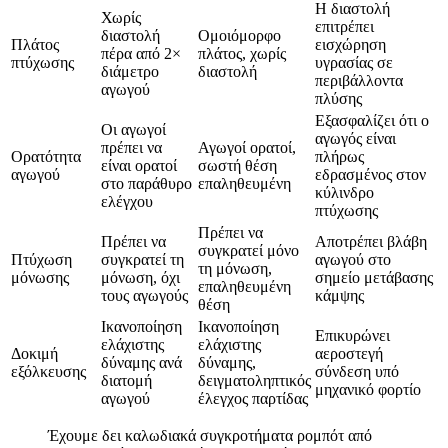
Η διαστολή
Χωρίς
επιτρέπει
διαστολή
Ομοιόμορφο
Πλάτος
εισχώρηση
πέρα από 2×
πλάτος, χωρίς
πτύχωσης
υγρασίας σε
διάμετρο
διαστολή
περιβάλλοντα
αγωγού
πλύσης
Εξασφαλίζει ότι ο
Οι αγωγοί
αγωγός είναι
πρέπει να
Αγωγοί ορατοί,
Ορατότητα
πλήρως
είναι ορατοί
σωστή θέση
αγωγού
εδρασμένος στον
στο παράθυρο
επαληθευμένη
κύλινδρο
ελέγχου
πτύχωσης
Πρέπει να
Πρέπει να
Αποτρέπει βλάβη
συγκρατεί μόνο
Πτύχωση
συγκρατεί τη
αγωγού στο
τη μόνωση,
μόνωσης
μόνωση, όχι
σημείο μετάβασης
επαληθευμένη
τους αγωγούς
κάμψης
θέση
Ικανοποίηση
Ικανοποίηση
Επικυρώνει
ελάχιστης
ελάχιστης
Δοκιμή
αεροστεγή
δύναμης ανά
δύναμης,
εξόλκευσης
σύνδεση υπό
διατομή
δειγματοληπτικός
μηχανικό φορτίο
αγωγού
έλεγχος παρτίδας
Έχουμε δει καλωδιακά συγκροτήματα ρομπότ από