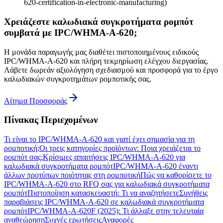
620-certification-in-electronic-manufacturing)
Χρειάζεστε καλωδιακά συγκροτήματα ρομπότ
συμβατά με IPC/WHMA-A-620;
Η μονάδα παραγωγής μας διαθέτει πιστοποιημένους ειδικούς
IPC/WHMA-A-620 και πλήρη τεκμηρίωση ελέγχου διεργασίας.
Λάβετε δωρεάν αξιολόγηση σχεδιασμού και προσφορά για το έργο
καλωδιακών συγκροτημάτων ρομποτικής σας.
Αίτημα Προσφοράς
Πίνακας Περιεχομένων
Τι είναι το IPC/WHMA-A-620 και γιατί έχει σημασία για τη
ρομποτική;
Οι τρεις κατηγορίες προϊόντων: Ποια χρειάζεται το
ρομπότ σας;
Κρίσιμες απαιτήσεις IPC/WHMA-A-620 για
καλωδιακά συγκροτήματα ρομπότ
IPC/WHMA-A-620 έναντι
άλλων προτύπων ποιότητας στη ρομποτική
Πώς να καθορίσετε το
IPC/WHMA-A-620 στο RFQ σας για καλωδιακά συγκροτήματα
ρομπότ
Πιστοποίηση κατασκευαστή: Τι να αναζητήσετε
Συνήθεις
παραβιάσεις IPC/WHMA-A-620 σε καλωδιακά συγκροτήματα
ρομπότ
IPC/WHMA-A-620F (2025): Τι άλλαξε στην τελευταία
αναθεώρηση
Συχνές ερωτήσεις
Αναφορές