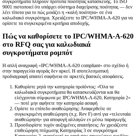
συγκροτήματα πληρούν πρότυπα ποιότητας κατασκευής. Το ISO
9001 πιστοποιεί ότι υπάρχει σύστημα διαχείρισης ποιότητας — δεν
λέει τίποτα για το πώς μοιάζει η «καλή ποιότητα» σε ένα
καλωδιακό συγκρότημα. Χρειάζεστε το IPC/WHMA-A-620 για να
ορίσετε τα συγκεκριμένα κριτήρια αποδοχής.
Πώς να καθορίσετε το IPC/WHMA-A-620
στο RFQ σας για καλωδιακά
συγκροτήματα ρομπότ
Η απλή αναγραφή «IPC/WHMA-A-620 compliant» στο σχέδιο ή
στην παραγγελία αγοράς δεν αρκεί. Η αποτελεσματική
προδιαγραφή απαιτεί σαφήνεια σε αρκετές βασικές αποφάσεις.
Καθορίστε ρητά την κατηγορία προϊόντος: «Όλα τα
καλωδιακά συγκροτήματα θα κατασκευάζονται και θα
ελέγχονται σύμφωνα με IPC/WHMA-A-620, Κατηγορία 2»
— ποτέ μην αφήνετε την κατηγορία ασαφή
Ορίστε το επίπεδο αναθεώρησης: Αναφερθείτε σε
συγκεκριμένη αναθεώρηση (π.χ. Rev F) αντί για «τελευταία
αναθεώρηση» για αποφυγή αλλαγών εν μέσω παραγωγής
Προσδιορίστε τυχόν αυξημένες απαιτήσεις: Αν χρειάζεστε
επιθεώρηση πτύχωσης Κατηγορίας 3 σε συγκρότημα
Κατηγορίας 2, αναφέρετέ το ρητά στις σημειώσεις σχεδίου