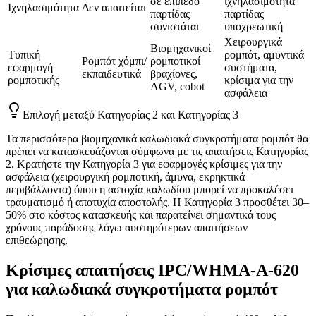
σε επίπεδο
ιχνηλασιμότητα
Ιχνηλασιμότητα
Δεν απαιτείται
παρτίδας
παρτίδας
συνιστάται
υποχρεωτική
Χειρουργικά
Βιομηχανικοί
Τυπική
ρομπότ, αμυντικά
Ρομπότ χόμπι/
ρομποτικοί
εφαρμογή
συστήματα,
εκπαιδευτικά
βραχίονες,
ρομποτικής
κρίσιμα για την
AGV, cobot
ασφάλεια
Επιλογή μεταξύ Κατηγορίας 2 και Κατηγορίας 3
Τα περισσότερα βιομηχανικά καλωδιακά συγκροτήματα ρομπότ θα
πρέπει να κατασκευάζονται σύμφωνα με τις απαιτήσεις Κατηγορίας
2. Κρατήστε την Κατηγορία 3 για εφαρμογές κρίσιμες για την
ασφάλεια (χειρουργική ρομποτική, άμυνα, εκρηκτικά
περιβάλλοντα) όπου η αστοχία καλωδίου μπορεί να προκαλέσει
τραυματισμό ή αποτυχία αποστολής. Η Κατηγορία 3 προσθέτει 30–
50% στο κόστος κατασκευής και παρατείνει σημαντικά τους
χρόνους παράδοσης λόγω αυστηρότερων απαιτήσεων
επιθεώρησης.
Κρίσιμες απαιτήσεις IPC/WHMA-A-620
για καλωδιακά συγκροτήματα ρομπότ