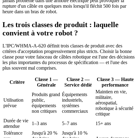
jamais problème dans une armoire électrique peut provoquer la
rupture d'un câble en quelques mois lorsqu'il fléchit 500 fois par
heure dans un bras de robot.
Les trois classes de produit : laquelle
convient à votre robot ?
L'IPC/WHMA-A-620 définit trois classes de produit avec des
critères d'acceptation progressivement plus stricts. Choisir la bonne
classe pour votre faisceau de câbles robotique est l'une des décisions
les plus importantes du processus de spécification — et l'une des
plus souvent mal comprises.
Classe 1 —
Classe 2 —
Classe 3 — Haute
Critère
Générale
Service dédié
performance
Maintien en vie,
Produits grand
Équipements
militaire,
Utilisation
public,
industriels,
aérospatial,
prévue
équipements
systèmes
robotique à sécurité
non critiques
commerciaux
critique
Durée de vie
1–3 ans
5–7 ans
15+ ans
attendue
Tolérance
Jusqu'à 20 %
Jusqu'à 10 %