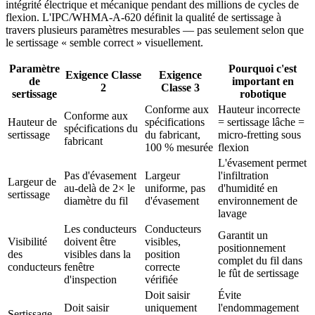
intégrité électrique et mécanique pendant des millions de cycles de
flexion. L'IPC/WHMA-A-620 définit la qualité de sertissage à
travers plusieurs paramètres mesurables — pas seulement selon que
le sertissage « semble correct » visuellement.
Paramètre
Pourquoi c'est
Exigence Classe
Exigence
de
important en
2
Classe 3
sertissage
robotique
Conforme aux
Hauteur incorrecte
Conforme aux
Hauteur de
spécifications
= sertissage lâche =
spécifications du
sertissage
du fabricant,
micro-fretting sous
fabricant
100 % mesurée
flexion
L'évasement permet
Pas d'évasement
Largeur
l'infiltration
Largeur de
au-delà de 2× le
uniforme, pas
d'humidité en
sertissage
diamètre du fil
d'évasement
environnement de
lavage
Les conducteurs
Conducteurs
Garantit un
Visibilité
doivent être
visibles,
positionnement
des
visibles dans la
position
complet du fil dans
conducteurs
fenêtre
correcte
le fût de sertissage
d'inspection
vérifiée
Doit saisir
Évite
Doit saisir
uniquement
l'endommagement
Sertissage