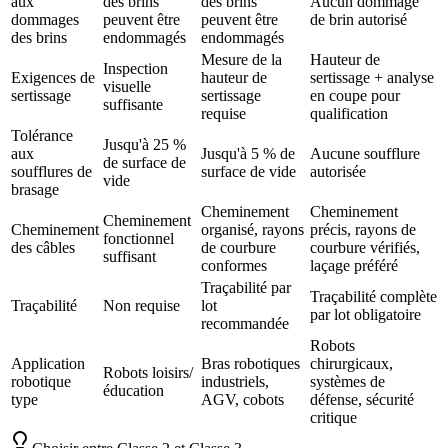
aux
des brins
des brins
Aucun dommage
dommages
peuvent être
peuvent être
de brin autorisé
des brins
endommagés
endommagés
Mesure de la
Hauteur de
Inspection
Exigences de
hauteur de
sertissage + analyse
visuelle
sertissage
sertissage
en coupe pour
suffisante
requise
qualification
Tolérance
Jusqu'à 25 %
aux
Jusqu'à 5 % de
Aucune soufflure
de surface de
soufflures de
surface de vide
autorisée
vide
brasage
Cheminement
Cheminement
Cheminement
Cheminement
organisé, rayons
précis, rayons de
fonctionnel
des câbles
de courbure
courbure vérifiés,
suffisant
conformes
laçage préféré
Traçabilité par
Traçabilité complète
Traçabilité
Non requise
lot
par lot obligatoire
recommandée
Robots
Application
Bras robotiques
chirurgicaux,
Robots loisirs/
robotique
industriels,
systèmes de
éducation
type
AGV, cobots
défense, sécurité
critique