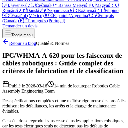
🇸🇪
Svenska
🇨🇿
Čeština
🇲🇾
Bahasa Melayu
🇭🇺
Magyar
🇷🇴
Română
🇩🇰
Dansk
🇺🇦
Українська
🇬🇷
Ελληνικά
🇵🇭
Filipino
🇲🇽
Español (México)
🇦🇷
Español (Argentina)
🇨🇦
Français
(Canada)
🇵🇹
Português (Portugal)
Demander un devis
Toggle menu
Retour au blog
Qualité & Normes
IPC/WHMA-A-620 pour les faisceaux de
câbles robotiques : Guide complet des
critères de fabrication et de classification
Publié le
2026-03-16
14 min de lecture
par
Robotics Cable
Assembly Engineering Team
Des spécifications complètes et une maîtrise rigoureuse des procédés
réduisent les défaillances, les arrêts et la charge de maintenance
évitables.
Ce scénario se reproduit sans cesse dans les applications robotiques,
car les tests électriques seuls ne détectent pas les défauts de