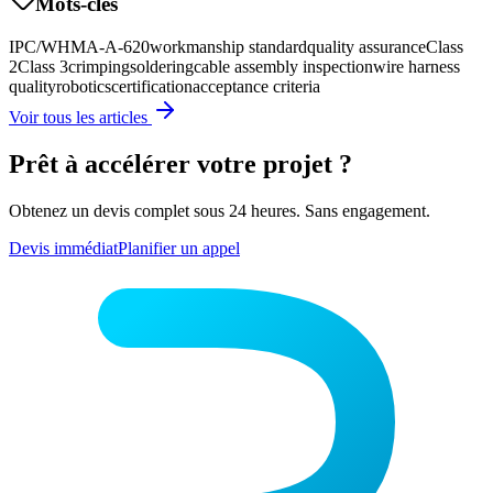
Mots-clés
IPC/WHMA-A-620
workmanship standard
quality assurance
Class
2
Class 3
crimping
soldering
cable assembly inspection
wire harness
quality
robotics
certification
acceptance criteria
Voir tous les articles
Prêt à accélérer votre projet ?
Obtenez un devis complet sous 24 heures. Sans engagement.
Devis immédiat
Planifier un appel