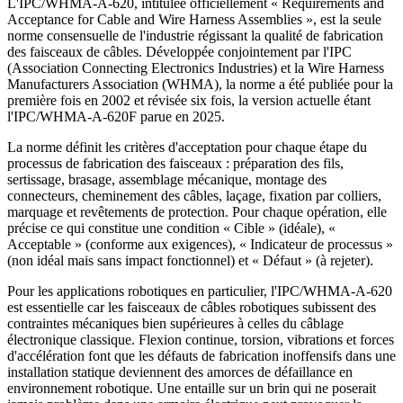
L'IPC/WHMA-A-620, intitulée officiellement « Requirements and
Acceptance for Cable and Wire Harness Assemblies », est la seule
norme consensuelle de l'industrie régissant la qualité de fabrication
des faisceaux de câbles. Développée conjointement par l'IPC
(Association Connecting Electronics Industries) et la Wire Harness
Manufacturers Association (WHMA), la norme a été publiée pour la
première fois en 2002 et révisée six fois, la version actuelle étant
l'IPC/WHMA-A-620F parue en 2025.
La norme définit les critères d'acceptation pour chaque étape du
processus de fabrication des faisceaux : préparation des fils,
sertissage, brasage, assemblage mécanique, montage des
connecteurs, cheminement des câbles, laçage, fixation par colliers,
marquage et revêtements de protection. Pour chaque opération, elle
précise ce qui constitue une condition « Cible » (idéale), «
Acceptable » (conforme aux exigences), « Indicateur de processus »
(non idéal mais sans impact fonctionnel) et « Défaut » (à rejeter).
Pour les applications robotiques en particulier, l'IPC/WHMA-A-620
est essentielle car les faisceaux de câbles robotiques subissent des
contraintes mécaniques bien supérieures à celles du câblage
électronique classique. Flexion continue, torsion, vibrations et forces
d'accélération font que les défauts de fabrication inoffensifs dans une
installation statique deviennent des amorces de défaillance en
environnement robotique. Une entaille sur un brin qui ne poserait