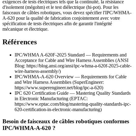
exigences de tests électriques tels que la continuité, la résistance
d'isolement (mégohm) et le test diélectrique (hi-pot). Pour les
faisceaux de câbles robotiques, vous devez spécifier l'IPC/WHMA-
A-620 pour la qualité de fabrication conjointement avec votre
spécification de tests électriques afin de garantir l'intégrité
mécanique et électrique.
Références
IPC/WHMA A-620F-2025 Standard — Requirements and
Acceptance for Cable and Wire Harness Assemblies (ANSI
Blog: https://blog.ansi.org/ansi/ipc-whma-a-620f-2025-cable-
wire-harness-assembly/)
IPC/WHMA-A-620 Overview — Requirements for Cable
and Wire Harness Assemblies (SuperEngineer:
https://www.superengineer.net/blog/ipc-a-620)
IPC 620 Certification Guide — Mastering Quality Standards
in Electronic Manufacturing (EPTAC:
https://www.eptac.com/blog/mastering-quality-standards-ipc-
620-certification-in-electronic-manufacturing)
Besoin de faisceaux de câbles robotiques conformes
IPC/WHMA-A-620 ?