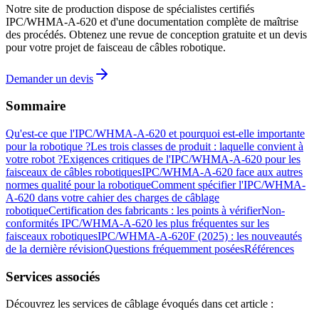
Notre site de production dispose de spécialistes certifiés
IPC/WHMA-A-620 et d'une documentation complète de maîtrise
des procédés. Obtenez une revue de conception gratuite et un devis
pour votre projet de faisceau de câbles robotique.
Demander un devis
Sommaire
Qu'est-ce que l'IPC/WHMA-A-620 et pourquoi est-elle importante
pour la robotique ?
Les trois classes de produit : laquelle convient à
votre robot ?
Exigences critiques de l'IPC/WHMA-A-620 pour les
faisceaux de câbles robotiques
IPC/WHMA-A-620 face aux autres
normes qualité pour la robotique
Comment spécifier l'IPC/WHMA-
A-620 dans votre cahier des charges de câblage
robotique
Certification des fabricants : les points à vérifier
Non-
conformités IPC/WHMA-A-620 les plus fréquentes sur les
faisceaux robotiques
IPC/WHMA-A-620F (2025) : les nouveautés
de la dernière révision
Questions fréquemment posées
Références
Services associés
Découvrez les services de câblage évoqués dans cet article :