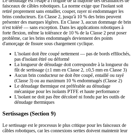
Le dénudage est l'étape à l'origine de la majorité des défaillances de
faisceaux de câbles robotiques. La norme exige que l'isolant soit
retiré proprement sans entailler, couper, rayer ni endommager les
brins conducteurs. En Classe 2, jusqu'à 10 % des brins peuvent
présenter des marques légères. En Classe 3, aucun dommage de brin
n'est toléré — sans exception. Dans les applications robotiques à
forte flexion, même la tolérance de 10 % de la Classe 2 peut poser
problème, car les brins endommagés deviennent des points
d'amorçage de fissure sous chargement cyclique.
L'isolant doit être coupé nettement — pas de bords effilochés,
pas d'isolant étiré ou déformé
La longueur de dénudage doit correspondre à la longueur du
fût de sertissage (±1 mm en Classe 2, ±0,5 mm en Classe 3)
Aucun brin conducteur ne doit être coupé, entaillé ou rayé
(Classe 3) ou au maximum 10 % endommagés (Classe 2)
Le dénudage thermique est préférable au dénudage
mécanique pour les isolants PTFE et haute performance
L'isolant ne doit pas être décoloré ni fondu par les outils de
dénudage thermiques
Sertissages (Section 9)
Le sertissage est le processus le plus critique pour les faisceaux de
câbles robotiques, car les connexions serties doivent maintenir leur