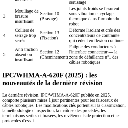
sertissage
Les joints froids se fissurent
Mouillage de
Section 10
sous vibration et cyclage
3
brasure
(Brasage)
thermique dans l'armoire du
insuffisant
robot
Colliers de
Déforme l'isolant et crée des
Section 13
4
serrage trop
concentrateurs de contrainte
(Fixation)
serrés
qui cèdent en flexion continue
Fatigue des conducteurs à
Anti-traction
Section 12
l'interface connecteur — la
5
absent ou
(Cheminement)
zone de défaillance n°1 des
insuffisant
câbles robotiques
IPC/WHMA-A-620F (2025) : les
nouveautés de la dernière révision
La dernière révision, IPC/WHMA-A-620F publiée en 2025,
comporte plusieurs mises à jour pertinentes pour les faisceaux de
câbles robotiques. Les modifications clés portent sur la classification,
la méthodologie d'inspection, la maîtrise des procédés, les
terminaisons serties et brasées, les revêtements de protection et les
protocoles d'essai.