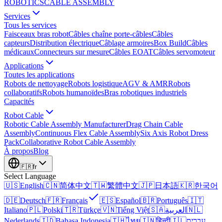
ROBOTICS
CABLE ASSEMBLY
Services
Tous les services
Faisceaux bras robot
Câbles chaîne porte-câbles
Câbles
capteurs
Distribution électrique
Câblage armoires
Box Build
Câbles
médicaux
Connecteurs sur mesure
Câbles EOAT
Câbles servomoteur
Applications
Toutes les applications
Robots de nettoyage
Robots logistique
AGV & AMR
Robots
collaboratifs
Robots humanoïdes
Bras robotiques industriels
Capacités
Robot Cable
Robotic Cable Assembly Manufacturer
Drag Chain Cable
Assembly
Continuous Flex Cable Assembly
Six Axis Robot Dress
Pack
Collaborative Robot Cable Assembly
À propos
Blog
🇫🇷
fr
Select Language
🇺🇸
English
🇨🇳
简体中文
🇹🇼
繁體中文
🇯🇵
日本語
🇰🇷
한국어
🇩🇪
Deutsch
🇫🇷
Français
🇪🇸
Español
🇧🇷
Português
🇮🇹
Italiano
🇵🇱
Polski
🇹🇷
Türkçe
🇻🇳
Tiếng Việt
🇸🇦
العربية
🇳🇱
Nederlands
🇮🇩
Bahasa Indonesia
🇹🇭
ไทย
🇮🇳
हिन्दी
🇮🇱
עברית