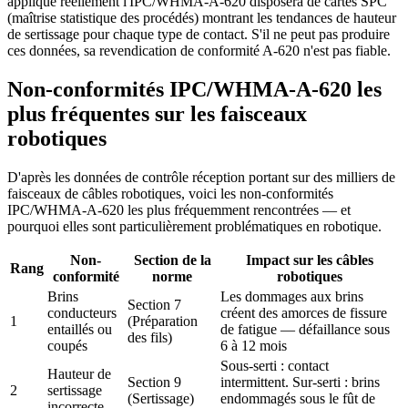
applique réellement l'IPC/WHMA-A-620 disposera de cartes SPC
(maîtrise statistique des procédés) montrant les tendances de hauteur
de sertissage pour chaque type de contact. S'il ne peut pas produire
ces données, sa revendication de conformité A-620 n'est pas fiable.
Non-conformités IPC/WHMA-A-620 les
plus fréquentes sur les faisceaux
robotiques
D'après les données de contrôle réception portant sur des milliers de
faisceaux de câbles robotiques, voici les non-conformités
IPC/WHMA-A-620 les plus fréquemment rencontrées — et
pourquoi elles sont particulièrement problématiques en robotique.
Non-
Section de la
Impact sur les câbles
Rang
conformité
norme
robotiques
Brins
Les dommages aux brins
Section 7
conducteurs
créent des amorces de fissure
1
(Préparation
entaillés ou
de fatigue — défaillance sous
des fils)
coupés
6 à 12 mois
Sous-serti : contact
Hauteur de
Section 9
intermittent. Sur-serti : brins
2
sertissage
(Sertissage)
endommagés sous le fût de
incorrecte