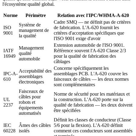
l'écosystème qualité global.
Norme
Périmètre
Relation avec l'IPC/WHMA-A-620
Cadre SMQ — ne définit pas de critères
Système de
ISO
de fabrication. L'A-620 fournit les
management de
9001
critères d'acceptation spécifiques que
la qualité
l'ISO 9001 exige d'avoir
Extension automobile de l'ISO 9001.
Management
IATF
Référence souvent l'A-620 Classe 2/3
qualité
16949
pour la qualité de fabrication des
automobile
câblages
Concerne spécifiquement les
Acceptabilité des
IPC-A-
assemblages PCB. L'A-620 couvre les
assemblages
610
faisceaux de câbles — les deux normes
électroniques
sont complémentaires
Faisceaux de
Norme de sécurité pour les matériaux et
câbles pour
UL
la construction. L'A-620 porte sur la
robots et
2237
qualité de fabrication — les deux doivent
équipements
être spécifiées
automatisés
Définit les classes de conducteur (Classe
IEC
Âmes des câbles
5/6 pour la flexion). L'A-620 définit
60228
isolés
comment ces conducteurs sont assemblés