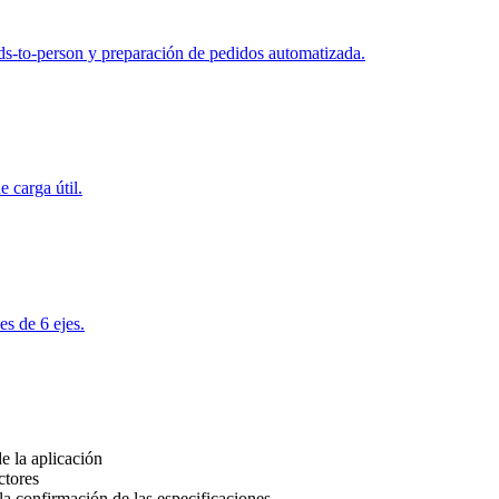
oods-to-person y preparación de pedidos automatizada.
 carga útil.
es de 6 ejes.
e la aplicación
ctores
la confirmación de las especificaciones