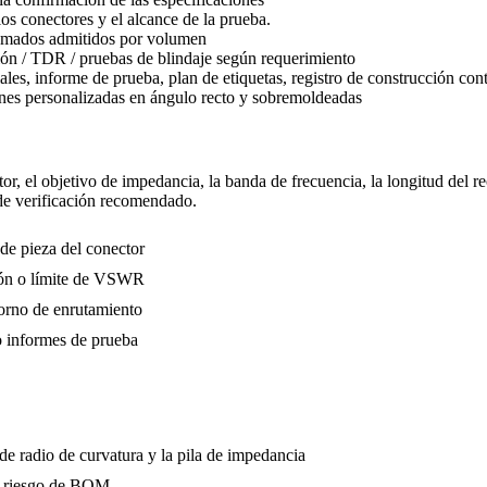
s conectores y el alcance de la prueba.
amados admitidos por volumen
ón / TDR / pruebas de blindaje según requerimiento
iales, informe de prueba, plan de etiquetas, registro de construcción con
rsonalizadas en ángulo recto y sobremoldeadas
r, el objetivo de impedancia, la banda de frecuencia, la longitud del r
 de verificación recomendado.
de pieza del conector
ción o límite de VSWR
torno de enrutamiento
o informes de prueba
 de radio de curvatura y la pila de impedancia
de riesgo de BOM