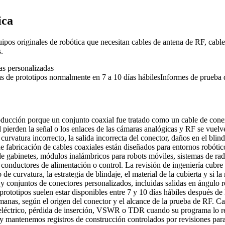
ica
ipos originales de robótica que necesitan cables de antena de RF, cablea
.
s personalizadas
s de prototipos normalmente en 7 a 10 días hábiles
Informes de prueba 
 producción porque un conjunto coaxial fue tratado como un cable de c
d pierden la señal o los enlaces de las cámaras analógicas y RF se vuelv
e curvatura incorrecto, la salida incorrecta del conector, daños en el bl
 fabricación de cables coaxiales están diseñados para entornos robótic
gabinetes, módulos inalámbricos para robots móviles, sistemas de radar 
onductores de alimentación o control. La revisión de ingeniería cubre e
 de curvatura, la estrategia de blindaje, el material de la cubierta y si l
 de conectores personalizados, incluidas salidas en ángulo recto 
ototipos suelen estar disponibles entre 7 y 10 días hábiles después de 
anas, según el origen del conector y el alcance de la prueba de RF. C
eléctrico, pérdida de inserción, VSWR o TDR cuando su programa lo req
as y mantenemos registros de construcción controlados por revisiones par