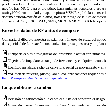
production Lead Time
Típicamente de 3 a 5 semanas dependiendo de lo
moq
No hay MOQ para el prototipo; Lanzamientos generales y progr
testing
100% continuidad y mapa de pines; VSWR / pérdida de inserci
documentation
Revisión de planos, notas de riesgo de la lista de mater
connectors
BNC, TNC, SMA, SMB, MCX, MMCX, FAKRA, opciones pe
Envíe los datos de RF antes de comprar
Comparta el dibujo o muestra coaxial, los números de pieza del conecto
de capacidad de fabricación, una cotización presupuestaria y un plan
Dibujo de cables o fotografías del ensamblaje actual con números 
Objetivo de impedancia, rango de frecuencia y cualquier atenua
Longitud instalada, radio de curvatura, perfil de movimiento y en
Volumen de muestra, piloto y anual con aprobaciones requeridas 
Pedir Presupuesto
Ver Nuestras Capacidades
Lo que obtienes a cambio
Revisión de fabricación que cubre el ajuste del conector, el riesgo
Plazos de entrega de muestra y producción cotizados con notas 