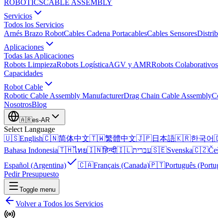
ROBOTICS
CABLE ASSEMBLY
Servicios
Todos los Servicios
Arnés Brazo Robot
Cables Cadena Portacables
Cables Sensores
Distri
Aplicaciones
Todas las Aplicaciones
Robots Limpieza
Robots Logística
AGV y AMR
Robots Colaborativos
Capacidades
Robot Cable
Robotic Cable Assembly Manufacturer
Drag Chain Cable Assembly
C
Nosotros
Blog
🇦🇷
es-AR
Select Language
🇺🇸
English
🇨🇳
简体中文
🇹🇼
繁體中文
🇯🇵
日本語
🇰🇷
한국어

Bahasa Indonesia
🇹🇭
ไทย
🇮🇳
हिन्दी
🇮🇱
עברית
🇸🇪
Svenska
🇨🇿
Če
Español (Argentina)
🇨🇦
Français (Canada)
🇵🇹
Português (Portu
Pedir Presupuesto
Toggle menu
Volver a Todos los Servicios