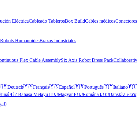
bución Eléctrica
Cableado Tableros
Box Build
Cables médicos
Conectores
Robots Humanoides
Brazos Industriales
ontinuous Flex Cable Assembly
Six Axis Robot Dress Pack
Collaborati
🇪
Deutsch
🇫🇷
Français
🇪🇸
Español
🇧🇷
Português
🇮🇹
Italiano
🇵
ština
🇲🇾
Bahasa Melayu
🇭🇺
Magyar
🇷🇴
Română
🇩🇰
Dansk
🇺🇦
Ук
gal)