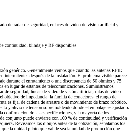
do de radar de seguridad, enlaces de vídeo de visión artificial y
de continuidad, blindaje y RF disponibles
onexión genérico. Generalmente vemos que cuando las antenas RFID
en intermitentes después de la instalación. El problema visible parece
indaje durante el enrutamiento o una discrepancia de 50 ohmios y 75
os en lugar de estantes de telecomunicaciones. Suministramos
de seguridad, líneas de video de visión artificial, rutas de video
l objetivo de impedancia, la familia de conectores, el rango de
a ruta es fija, de cadena de arrastre o de movimiento de brazo robótico.
y alivio de tensión sobremoldeado donde el embalaje es ajustado.
la confirmación de las especificaciones, y la mayoría de los
ada conjunto puede enviarse con 100 % de continuidad y verificación
uiera. Revisamos los dibujos antes de la cotización, señalamos los
a que la unidad piloto que valide sea la unidad de producción que