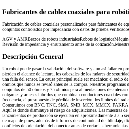
Fabricantes de cables coaxiales para robót
Fabricación de cables coaxiales personalizados para fabricantes de equ
conjuntos controlados por impedancia con datos de prueba verificados
AGV y AMR
Brazos de robots industriales
Robots de logística
Máquina
Revisión de impedancia y enrutamiento antes de la cotización.
Muestra
Descripción General
Un robot puede pasar la validación del software y aun así fallar en
pierden el alcance de lectura, los cabezales de los radares de segurida
una falla del sensor. La causa principal suele ser mecánica: el radio d
ohmios que nunca se revisó antes de la compra. Nuestros programas de
conjuntos de 50 ohmios y 75 ohmios para alimentaciones de antenas de 
colgantes y arneses híbridos que combinan conductores coaxiales con c
frecuencia, el presupuesto de pérdida de inserción, los límites del radio
Construimos con BNC, TNC, SMA, SMB, MCX, MMCX, FAKRA y conjuntos
Aquí es donde disminuye el riesgo de adquisiciones. Las muestras de pr
lanzamientos de producción se ejecutan en aproximadamente 3 a 5 sem
de mapa de pines, además de informes de continuidad del blindaje, di
conflictos de orientación del conector antes de cortar las herramient