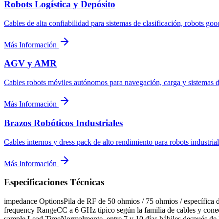
Robots Logística y Depósito
Cables de alta confiabilidad para sistemas de clasificación, robots g
Más Información
AGV y AMR
Cables robots móviles autónomos para navegación, carga y sistemas de
Más Información
Brazos Robóticos Industriales
Cables internos y dress pack de alto rendimiento para robots industrial
Más Información
Especificaciones Técnicas
impedance Options
Pila de RF de 50 ohmios / 75 ohmios / específica d
frequency Range
CC a 6 GHz típico según la familia de cables y cone
sample Lead Time
Normalmente, entre 7 y 10 días hábiles después de 