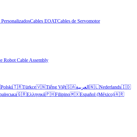
 Personalizados
Cables EOAT
Cables de Servomotor
ve Robot Cable Assembly

Polski
🇹🇷
Türkçe
🇻🇳
Tiếng Việt
🇸🇦
العربية
🇳🇱
Nederlands
🇮🇩
раїнська
🇬🇷
Ελληνικά
🇵🇭
Filipino
🇲🇽
Español (México)
🇦🇷