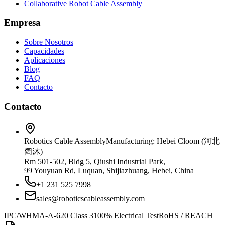
Collaborative Robot Cable Assembly
Empresa
Sobre Nosotros
Capacidades
Aplicaciones
Blog
FAQ
Contacto
Contacto
Robotics Cable Assembly
Manufacturing: Hebei Cloom (河北
阔沐)
Rm 501-502, Bldg 5, Qiushi Industrial Park,
99 Youyuan Rd, Luquan, Shijiazhuang, Hebei, China
+1 231 525 7998
sales@roboticscableassembly.com
IPC/WHMA-A-620 Class 3
100% Electrical Test
RoHS / REACH