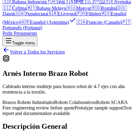
🇮🇩
Bahasa Indonesia
🇹🇭
ไทย
🇮🇳
हिन्दी
🇮🇱
עברית
🇸🇪
Svenska
🇨🇿
Čeština
🇲🇾
Bahasa Melayu
🇭🇺
Magyar
🇷🇴
Română
🇩🇰
Dansk
🇺🇦
Українська
🇬🇷
Ελληνικά
🇵🇭
Filipino
🇲🇽
Español
(México)
🇦🇷
Español (Argentina)
🇨🇦
Français (Canada)
🇵🇹
Português (Portugal)
Pedir Presupuesto
Toggle menu
Volver a Todos los Servicios
Arnés Interno Brazo Robot
Cableado interno multieje para brazos robot de 4-7 ejes con alta
resistencia a la torsión.
Brazos Robots Industriales
Robots Colaborativos
Robots SCARA
Free engineering review before quote
Prototype sample support
Test
report and documentation available
Descripción General