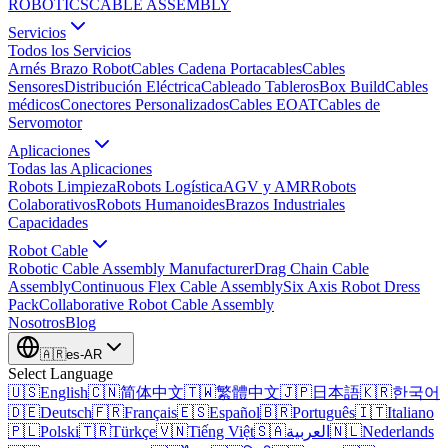
ROBOTICS
CABLE ASSEMBLY
Servicios
Todos los Servicios
Arnés Brazo Robot
Cables Cadena Portacables
Cables
Sensores
Distribución Eléctrica
Cableado Tableros
Box Build
Cables
médicos
Conectores Personalizados
Cables EOAT
Cables de
Servomotor
Aplicaciones
Todas las Aplicaciones
Robots Limpieza
Robots Logística
AGV y AMR
Robots
Colaborativos
Robots Humanoides
Brazos Industriales
Capacidades
Robot Cable
Robotic Cable Assembly Manufacturer
Drag Chain Cable
Assembly
Continuous Flex Cable Assembly
Six Axis Robot Dress
Pack
Collaborative Robot Cable Assembly
Nosotros
Blog
🇦🇷
es-AR
Select Language
🇺🇸
English
🇨🇳
简体中文
🇹🇼
繁體中文
🇯🇵
日本語
🇰🇷
한국어
🇩🇪
Deutsch
🇫🇷
Français
🇪🇸
Español
🇧🇷
Português
🇮🇹
Italiano
🇵🇱
Polski
🇹🇷
Türkçe
🇻🇳
Tiếng Việt
🇸🇦
العربية
🇳🇱
Nederlands