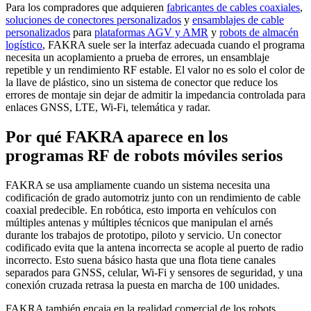
Para los compradores que adquieren
fabricantes de cables coaxiales
,
soluciones de conectores personalizados
y
ensamblajes de cable
personalizados
para
plataformas AGV y AMR
y
robots de almacén
logístico
, FAKRA suele ser la interfaz adecuada cuando el programa
necesita un acoplamiento a prueba de errores, un ensamblaje
repetible y un rendimiento RF estable. El valor no es solo el color de
la llave de plástico, sino un sistema de conector que reduce los
errores de montaje sin dejar de admitir la impedancia controlada para
enlaces GNSS, LTE, Wi-Fi, telemática y radar.
Por qué FAKRA aparece en los
programas RF de robots móviles serios
FAKRA se usa ampliamente cuando un sistema necesita una
codificación de grado automotriz junto con un rendimiento de cable
coaxial predecible. En robótica, esto importa en vehículos con
múltiples antenas y múltiples técnicos que manipulan el arnés
durante los trabajos de prototipo, piloto y servicio. Un conector
codificado evita que la antena incorrecta se acople al puerto de radio
incorrecto. Esto suena básico hasta que una flota tiene canales
separados para GNSS, celular, Wi-Fi y sensores de seguridad, y una
conexión cruzada retrasa la puesta en marcha de 100 unidades.
FAKRA también encaja en la realidad comercial de los robots