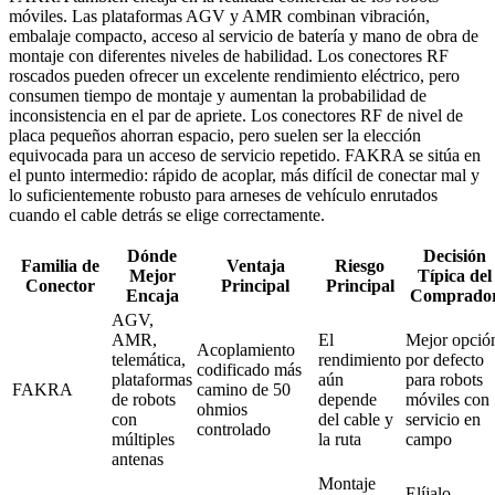
móviles. Las plataformas AGV y AMR combinan vibración,
embalaje compacto, acceso al servicio de batería y mano de obra de
montaje con diferentes niveles de habilidad. Los conectores RF
roscados pueden ofrecer un excelente rendimiento eléctrico, pero
consumen tiempo de montaje y aumentan la probabilidad de
inconsistencia en el par de apriete. Los conectores RF de nivel de
placa pequeños ahorran espacio, pero suelen ser la elección
equivocada para un acceso de servicio repetido. FAKRA se sitúa en
el punto intermedio: rápido de acoplar, más difícil de conectar mal y
lo suficientemente robusto para arneses de vehículo enrutados
cuando el cable detrás se elige correctamente.
Dónde
Decisión
Familia de
Ventaja
Riesgo
Mejor
Típica del
Conector
Principal
Principal
Encaja
Comprado
AGV,
AMR,
El
Mejor opció
Acoplamiento
telemática,
rendimiento
por defecto
codificado más
plataformas
aún
para robots
FAKRA
camino de 50
de robots
depende
móviles con
ohmios
con
del cable y
servicio en
controlado
múltiples
la ruta
campo
antenas
Montaje
Elíjalo