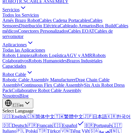
ROBOTICS
CABLE ASSEMBLY
Servicios
Todos los Servicios
Arnés Brazo Robot
Cables Cadena Portacables
Cables
Sensores
Distribución Eléctrica
Cableado Armarios
Box Build
Cables
médicos
Conectores Personalizados
Cables EOAT
Cables de
servomotor
Aplicaciones
Todas las Aplicaciones
Robots Limpieza
Robots Logística
AGV y AMR
Robots
Colaborativos
Robots Humanoides
Brazos Industriales
Capacidades
Robot Cable
Robotic Cable Assembly Manufacturer
Drag Chain Cable
Assembly
Continuous Flex Cable Assembly
Six Axis Robot Dress
Pack
Collaborative Robot Cable Assembly
Nosotros
Blog
🇪🇸
es
Select Language
🇺🇸
English
🇨🇳
简体中文
🇹🇼
繁體中文
🇯🇵
日本語
🇰🇷
한국어
🇩🇪
Deutsch
🇫🇷
Français
🇪🇸
Español
🇧🇷
Português
🇮🇹
Italiano
🇵🇱
Polski
🇹🇷
Türkçe
🇻🇳
Tiếng Việt
🇸🇦
العربية
🇳🇱