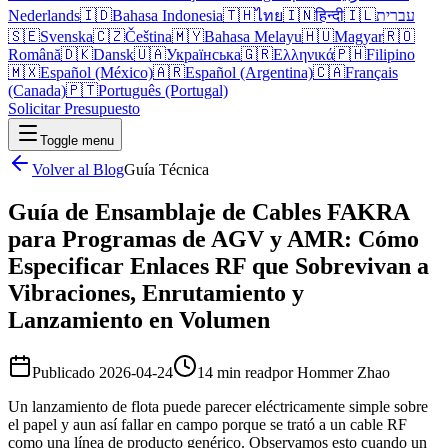
Nederlands
🇮🇩
Bahasa Indonesia
🇹🇭
ไทย
🇮🇳
हिन्दी
🇮🇱
עברית
🇸🇪
Svenska
🇨🇿
Čeština
🇲🇾
Bahasa Melayu
🇭🇺
Magyar
🇷🇴
Română
🇩🇰
Dansk
🇺🇦
Українська
🇬🇷
Ελληνικά
🇵🇭
Filipino
🇲🇽
Español (México)
🇦🇷
Español (Argentina)
🇨🇦
Français
(Canada)
🇵🇹
Português (Portugal)
Solicitar Presupuesto
Toggle menu
Volver al Blog
Guía Técnica
Guía de Ensamblaje de Cables FAKRA
para Programas de AGV y AMR: Cómo
Especificar Enlaces RF que Sobrevivan a
Vibraciones, Enrutamiento y
Lanzamiento en Volumen
Publicado
2026-04-24
14 min read
por
Hommer Zhao
Un lanzamiento de flota puede parecer eléctricamente simple sobre
el papel y aun así fallar en campo porque se trató a un cable RF
como una línea de producto genérico. Observamos esto cuando un