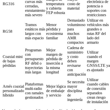
curvas más
electrónica de
RG316
temperatura
costo de
cerradas,
potencia o
y cubierta
material
enrutamiento
soportes con
FEP robusta
más severo
restricciones
Demasiado
Utilizar en
Tramos
Menor
voluminoso
vehículos más
estáticos más
pérdida y
para
grandes o
RG58
largos con
ecosistema
muchos
rutas RF del
más espacio
familiar
AMR
lado del
compactos
armario
Cadena de
Programas
Mejor
suministro
Utilizar
con
margen de
Coaxial mini
y costo
cuando el
presupuesto
pérdida de
de bajas
deben
margen
RF débil o
inserción a
pérdidas
revisarse
GNSS/LTE ya
trayectorias
la misma
con
es ajustado
más largas
longitud
anticipación
Utilizar
Se necesita
Plataformas
cuando cables
Arnés coaxial
Mejor lógica
mayor
multi-radio
de conexión
personalizado
de embalaje
disciplina
con ramales
separados
híbrido
y servicio
de
gestionados
crean riesgo
ingeniería
de instalación