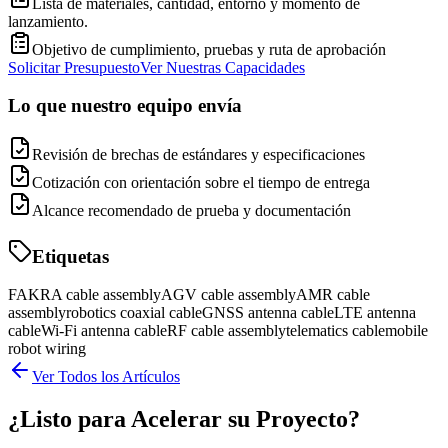
Lista de materiales, cantidad, entorno y momento de
lanzamiento.
Objetivo de cumplimiento, pruebas y ruta de aprobación
Solicitar Presupuesto
Ver Nuestras Capacidades
Lo que nuestro equipo envía
Revisión de brechas de estándares y especificaciones
Cotización con orientación sobre el tiempo de entrega
Alcance recomendado de prueba y documentación
Etiquetas
FAKRA cable assembly
AGV cable assembly
AMR cable
assembly
robotics coaxial cable
GNSS antenna cable
LTE antenna
cable
Wi-Fi antenna cable
RF cable assembly
telematics cable
mobile
robot wiring
Ver Todos los Artículos
¿Listo para Acelerar su Proyecto?