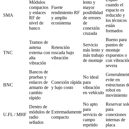
Módulos
lento y
cuando el
compactos
Fuerte
mayor
espacio es
y enlaces
rendimiento RF
posibilidad
SMA
reducido y
RF de
y amplio
de errores
los técnicos
nivel de
ecosistema
de
están
banco
conexión
formados
cruzada
Bueno para
Tramos de
Servicio
puntos de
antena
Retención
más lento y
montaje
TNC
externa con
roscada bajo
más trabajo
expuestos o
alta
vibración
de montaje
con vibració
vibración
severa
Bancos de
Generalment
pruebas y
No ideal
evite en
enlaces de
Conexión rápida
para
BNC
estructuras d
armario de
y bajo costo
vibración
robot en
cambio
en vehículo
movimiento
rápido
No apto
Reservar sol
Dentro de
para
para
módulos de
Extremadamente
U.FL / MHF
servicio de
conexiones
radio
compacto
campo
internas de
sellados
repetido
placa