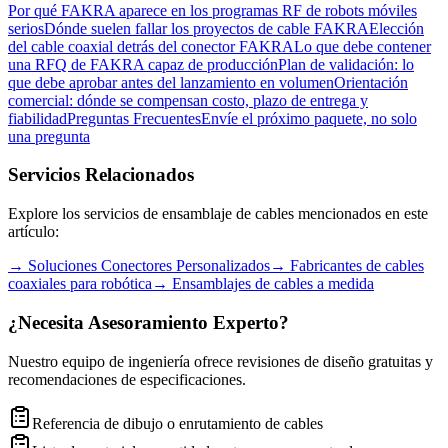
Por qué FAKRA aparece en los programas RF de robots móviles
serios
Dónde suelen fallar los proyectos de cable FAKRA
Elección
del cable coaxial detrás del conector FAKRA
Lo que debe contener
una RFQ de FAKRA capaz de producción
Plan de validación: lo
que debe aprobar antes del lanzamiento en volumen
Orientación
comercial: dónde se compensan costo, plazo de entrega y
fiabilidad
Preguntas Frecuentes
Envíe el próximo paquete, no solo
una pregunta
Servicios Relacionados
Explore los servicios de ensamblaje de cables mencionados en este
artículo:
→
Soluciones Conectores Personalizados
→
Fabricantes de cables
coaxiales para robótica
→
Ensamblajes de cables a medida
¿Necesita Asesoramiento Experto?
Nuestro equipo de ingeniería ofrece revisiones de diseño gratuitas y
recomendaciones de especificaciones.
Referencia de dibujo o enrutamiento de cables