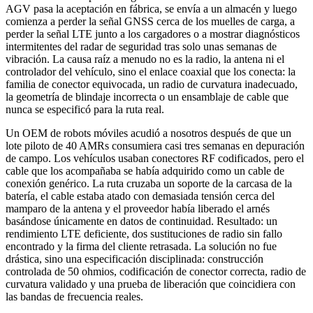
AGV pasa la aceptación en fábrica, se envía a un almacén y luego
comienza a perder la señal GNSS cerca de los muelles de carga, a
perder la señal LTE junto a los cargadores o a mostrar diagnósticos
intermitentes del radar de seguridad tras solo unas semanas de
vibración. La causa raíz a menudo no es la radio, la antena ni el
controlador del vehículo, sino el enlace coaxial que los conecta: la
familia de conector equivocada, un radio de curvatura inadecuado,
la geometría de blindaje incorrecta o un ensamblaje de cable que
nunca se especificó para la ruta real.
Un OEM de robots móviles acudió a nosotros después de que un
lote piloto de 40 AMRs consumiera casi tres semanas en depuración
de campo. Los vehículos usaban conectores RF codificados, pero el
cable que los acompañaba se había adquirido como un cable de
conexión genérico. La ruta cruzaba un soporte de la carcasa de la
batería, el cable estaba atado con demasiada tensión cerca del
mamparo de la antena y el proveedor había liberado el arnés
basándose únicamente en datos de continuidad. Resultado: un
rendimiento LTE deficiente, dos sustituciones de radio sin fallo
encontrado y la firma del cliente retrasada. La solución no fue
drástica, sino una especificación disciplinada: construcción
controlada de 50 ohmios, codificación de conector correcta, radio de
curvatura validado y una prueba de liberación que coincidiera con
las bandas de frecuencia reales.