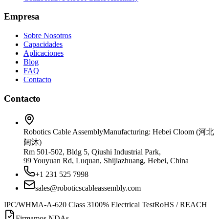
Empresa
Sobre Nosotros
Capacidades
Aplicaciones
Blog
FAQ
Contacto
Contacto
Robotics Cable Assembly
Manufacturing: Hebei Cloom (河北
阔沐)
Rm 501-502, Bldg 5, Qiushi Industrial Park,
99 Youyuan Rd, Luquan, Shijiazhuang, Hebei, China
+1 231 525 7998
sales@roboticscableassembly.com
IPC/WHMA-A-620 Class 3
100% Electrical Test
RoHS / REACH
Firmamos NDAs