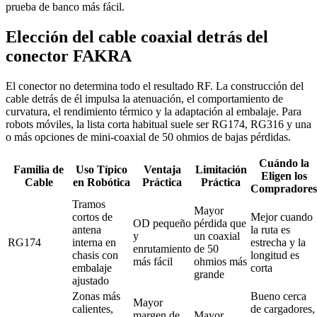
prueba de banco más fácil.
Elección del cable coaxial detrás del
conector FAKRA
El conector no determina todo el resultado RF. La construcción del
cable detrás de él impulsa la atenuación, el comportamiento de
curvatura, el rendimiento térmico y la adaptación al embalaje. Para
robots móviles, la lista corta habitual suele ser RG174, RG316 y una
o más opciones de mini-coaxial de 50 ohmios de bajas pérdidas.
Cuándo la
Familia de
Uso Típico
Ventaja
Limitación
Eligen los
Cable
en Robótica
Práctica
Práctica
Compradores
Tramos
Mayor
cortos de
Mejor cuando
OD pequeño
pérdida que
antena
la ruta es
y
un coaxial
RG174
interna en
estrecha y la
enrutamiento
de 50
chasis con
longitud es
más fácil
ohmios más
embalaje
corta
grande
ajustado
Zonas más
Bueno cerca
Mayor
calientes,
de cargadores,
margen de
Mayor