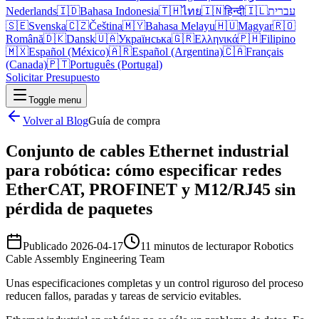
Nederlands
🇮🇩
Bahasa Indonesia
🇹🇭
ไทย
🇮🇳
हिन्दी
🇮🇱
עברית
🇸🇪
Svenska
🇨🇿
Čeština
🇲🇾
Bahasa Melayu
🇭🇺
Magyar
🇷🇴
Română
🇩🇰
Dansk
🇺🇦
Українська
🇬🇷
Ελληνικά
🇵🇭
Filipino
🇲🇽
Español (México)
🇦🇷
Español (Argentina)
🇨🇦
Français
(Canada)
🇵🇹
Português (Portugal)
Solicitar Presupuesto
Toggle menu
Volver al Blog
Guía de compra
Conjunto de cables Ethernet industrial
para robótica: cómo especificar redes
EtherCAT, PROFINET y M12/RJ45 sin
pérdida de paquetes
Publicado
2026-04-17
11 minutos de lectura
por
Robotics
Cable Assembly Engineering Team
Unas especificaciones completas y un control riguroso del proceso
reducen fallos, paradas y tareas de servicio evitables.