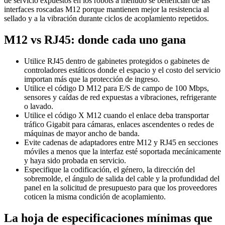
de servicio expuestos en los robots a menudo se benefician de las
interfaces roscadas M12 porque mantienen mejor la resistencia al
sellado y a la vibración durante ciclos de acoplamiento repetidos.
M12 vs RJ45: donde cada uno gana
Utilice RJ45 dentro de gabinetes protegidos o gabinetes de
controladores estáticos donde el espacio y el costo del servicio
importan más que la protección de ingreso.
Utilice el código D M12 para E/S de campo de 100 Mbps,
sensores y caídas de red expuestas a vibraciones, refrigerante
o lavado.
Utilice el código X M12 cuando el enlace deba transportar
tráfico Gigabit para cámaras, enlaces ascendentes o redes de
máquinas de mayor ancho de banda.
Evite cadenas de adaptadores entre M12 y RJ45 en secciones
móviles a menos que la interfaz esté soportada mecánicamente
y haya sido probada en servicio.
Especifique la codificación, el género, la dirección del
sobremolde, el ángulo de salida del cable y la profundidad del
panel en la solicitud de presupuesto para que los proveedores
coticen la misma condición de acoplamiento.
La hoja de especificaciones mínimas que