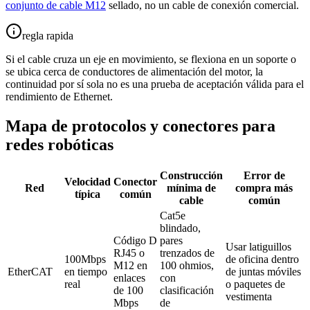
conjunto de cable M12
sellado, no un cable de conexión comercial.
regla rapida
Si el cable cruza un eje en movimiento, se flexiona en un soporte o
se ubica cerca de conductores de alimentación del motor, la
continuidad por sí sola no es una prueba de aceptación válida para el
rendimiento de Ethernet.
Mapa de protocolos y conectores para
redes robóticas
Construcción
Error de
Velocidad
Conector
Red
mínima de
compra más
típica
común
cable
común
Cat5e
blindado,
Código D
pares
Usar latiguillos
RJ45 o
trenzados de
100Mbps
de oficina dentro
M12 en
100 ohmios,
EtherCAT
en tiempo
de juntas móviles
enlaces
con
real
o paquetes de
de 100
clasificación
vestimenta
Mbps
de