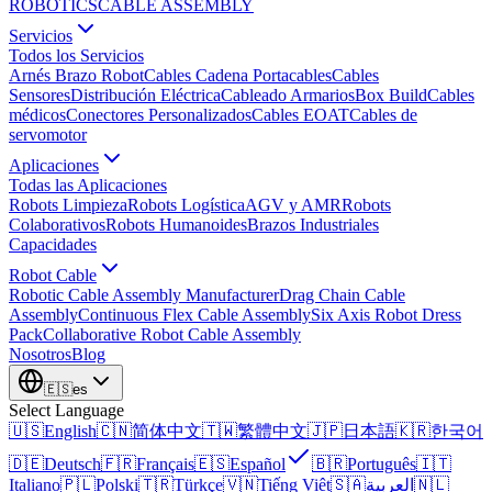
ROBOTICS
CABLE ASSEMBLY
Servicios
Todos los Servicios
Arnés Brazo Robot
Cables Cadena Portacables
Cables
Sensores
Distribución Eléctrica
Cableado Armarios
Box Build
Cables
médicos
Conectores Personalizados
Cables EOAT
Cables de
servomotor
Aplicaciones
Todas las Aplicaciones
Robots Limpieza
Robots Logística
AGV y AMR
Robots
Colaborativos
Robots Humanoides
Brazos Industriales
Capacidades
Robot Cable
Robotic Cable Assembly Manufacturer
Drag Chain Cable
Assembly
Continuous Flex Cable Assembly
Six Axis Robot Dress
Pack
Collaborative Robot Cable Assembly
Nosotros
Blog
🇪🇸
es
Select Language
🇺🇸
English
🇨🇳
简体中文
🇹🇼
繁體中文
🇯🇵
日本語
🇰🇷
한국어
🇩🇪
Deutsch
🇫🇷
Français
🇪🇸
Español
🇧🇷
Português
🇮🇹
Italiano
🇵🇱
Polski
🇹🇷
Türkçe
🇻🇳
Tiếng Việt
🇸🇦
العربية
🇳🇱