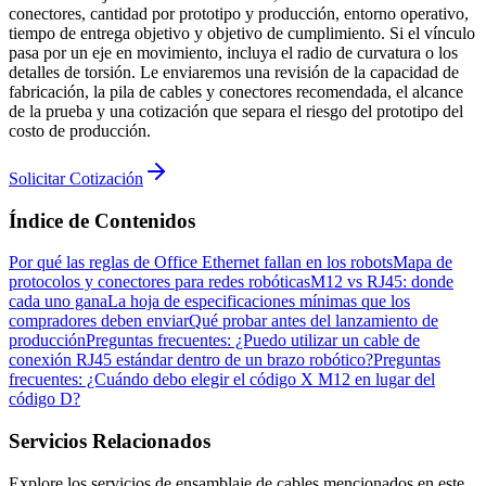
conectores, cantidad por prototipo y producción, entorno operativo,
tiempo de entrega objetivo y objetivo de cumplimiento. Si el vínculo
pasa por un eje en movimiento, incluya el radio de curvatura o los
detalles de torsión. Le enviaremos una revisión de la capacidad de
fabricación, la pila de cables y conectores recomendada, el alcance
de la prueba y una cotización que separa el riesgo del prototipo del
costo de producción.
Solicitar Cotización
Índice de Contenidos
Por qué las reglas de Office Ethernet fallan en los robots
Mapa de
protocolos y conectores para redes robóticas
M12 vs RJ45: donde
cada uno gana
La hoja de especificaciones mínimas que los
compradores deben enviar
Qué probar antes del lanzamiento de
producción
Preguntas frecuentes: ¿Puedo utilizar un cable de
conexión RJ45 estándar dentro de un brazo robótico?
Preguntas
frecuentes: ¿Cuándo debo elegir el código X M12 en lugar del
código D?
Servicios Relacionados
Explore los servicios de ensamblaje de cables mencionados en este