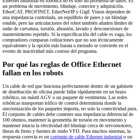
Ethernet industrial en robótica no es sólo un problema de datos. Es
un problema de movimiento, blindaje, conector y adquisición.
EtherCAT, PROFINET, EtherNet/IP y GigE Vision dependen de
una impedancia controlada, un equilibrio de pares y un blindaje
estable, pero las articulaciones del robot también añaden límites de
radio de curvatura, torsión, abrasión, lavado y desconexiones de
mantenimiento repetido. Si la especificación del cable es vaga, los
compradores comparan cotizaciones que no son técnicamente
equivalentes y la opción más barata a menudo se convierte en el
evento de inactividad más costoso del programa.
Por qué las reglas de Office Ethernet
fallan en los robots
Un cable de red que funciona perfectamente dentro de un gabinete
de distribución de oficina puede fallar rápidamente en un brazo
robótico, un mástil AGV o un paquete de vestimenta. Las redes
robóticas transportan tráfico de control determinista donde la
sincronización de los paquetes importa, no solo la conectividad pura.
El conjunto de cables debe contener una impedancia diferencial de
100 ohmios, mantener la geometría de torsión en movimiento y
mantener intacta la efectividad del blindaje cerca de servomotores,
líneas de freno y fuentes de ruido VFD. Para muchos sistemas, la
respuesta correcta es un
conjunto de cable Ethernet industrial
o un