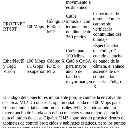
movimiento si
es dinámico
Conectores de
Cat5e
terminación de
Código D
industrial con
PROFINET
campo sin
100Mbps
RJ45 o
terminación
RT/IRT
verificar la
M12
de blindaje de
continuidad del
360 ​​grados
blindaje
Especificación
Cat5e para
del código D
100 Mbps,
cuando el ancho
EtherNet/IP
100 Mbps
Código X
Cat6 o Cat6A
de banda de la
y GigE
a 1 Gbps
RJ45 o
para mayor
cámara, el enlace
Visión
o superior
M12
ancho de
ascendente o el
banda y
conmutador
mayor margen
necesita código
X
El código del conector es importante porque cambia la envolvente
eléctrica. M12 D-code es la opción establecida de 100 Mbps para
Ethernet industrial en entornos hostiles. M12 X-code admite un
mayor ancho de banda con ocho contactos y una mejor separación
para el tráfico de clase Gigabit. RJ45 sigue siendo práctico dentro de
gabinetes de control protegidos y gabinetes estáticos, pero los puntos