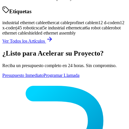
Etiquetas
industrial ethernet cable
ethercat cable
profinet cable
m12 d-code
m12
x-code
rj45 robotics
cat5e industrial ethernet
cat6a robot cable
robot
ethernet cable
shielded ethernet assembly
Ver Todos los Artículos
¿Listo para Acelerar su Proyecto?
Reciba un presupuesto completo en 24 horas. Sin compromiso.
Presupuesto Inmediato
Programar Llamada