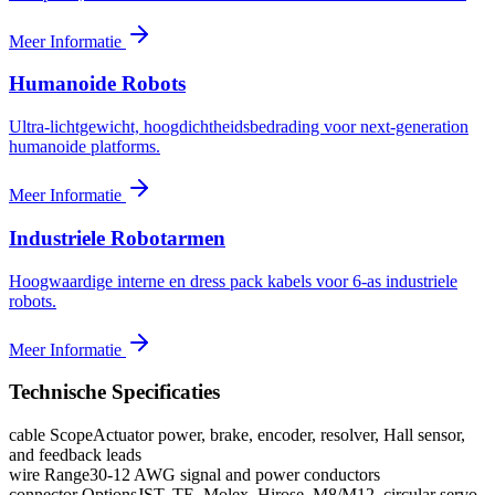
Meer Informatie
Humanoide Robots
Ultra-lichtgewicht, hoogdichtheidsbedrading voor next-generation
humanoide platforms.
Meer Informatie
Industriele Robotarmen
Hoogwaardige interne en dress pack kabels voor 6-as industriele
robots.
Meer Informatie
Technische Specificaties
cable Scope
Actuator power, brake, encoder, resolver, Hall sensor,
and feedback leads
wire Range
30-12 AWG signal and power conductors
connector Options
JST, TE, Molex, Hirose, M8/M12, circular servo,