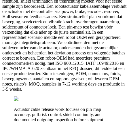
retention, shield termination en trekrichting moeten vóór het eerste
sample zijn beoordeeld. Een robotactuator kabelassemblage verbindt
de actuator met de controller via power, brake, encoder, resolver,
Hall sensor en feedback-aders. Een strain-relief plan voorkomt dat
beweging, servicetrek en vibratie kracht overbrengen naar crimp,
soldeerpunt of connector lock. Een pin-map test bewijst vóór
verzending dat elke ader op de juiste terminal zit. In een
representatief scenario meldde een robot-OEM een gerapporteerd
montage-integriteitsprobleem. We coördineerden met de
subleverancier van de actuator, ondersteunden het gezamenlijke
onderzoek en beheerden het deviation process om volgende batches
correct te bouwen. Een robot-OEM had meerdere premium
connectormerken nodig, met ISO 9001:2015, IATF 16949:2016 en
IPC/WHMA-A-620 zichtbaar in het RFQ-dossier; dit leidde tot een
eerste productieorder. Stuur tekeningen, BOM, connectors, foto's,
bewegingszone, aantallen en rapportage-eisen; wij leveren DFM
notes, risico's, MOQ, samples in 7-12 working days en productie in
3-5 weeks.
Actuator cable release work focuses on pin-map
accuracy, pull-risk control, shield continuity, and
documented outgoing inspection before shipment.