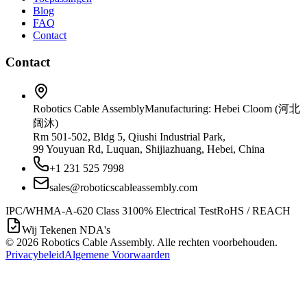
Blog
FAQ
Contact
Contact
Robotics Cable Assembly
Manufacturing: Hebei Cloom (河北
阔沐)
Rm 501-502, Bldg 5, Qiushi Industrial Park,
99 Youyuan Rd, Luquan, Shijiazhuang, Hebei, China
+1 231 525 7998
sales@roboticscableassembly.com
IPC/WHMA-A-620 Class 3
100% Electrical Test
RoHS / REACH
Wij Tekenen NDA's
©
2026
Robotics Cable Assembly. Alle rechten voorbehouden.
Privacybeleid
Algemene Voorwaarden