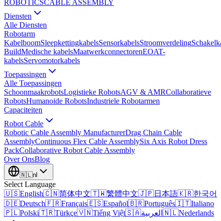
ROBOTICS
CABLE ASSEMBLY
Diensten
Alle Diensten
Robotarm
Kabelboom
Sleepkettingkabels
Sensorkabels
Stroomverdeling
Schakelk
Build
Medische kabels
Maatwerkconnectoren
EOAT-
kabels
Servomotorkabels
Toepassingen
Alle Toepassingen
Schoonmaakrobots
Logistieke Robots
AGV & AMR
Collaboratieve
Robots
Humanoide Robots
Industriele Robotarmen
Capaciteiten
Robot Cable
Robotic Cable Assembly Manufacturer
Drag Chain Cable
Assembly
Continuous Flex Cable Assembly
Six Axis Robot Dress
Pack
Collaborative Robot Cable Assembly
Over Ons
Blog
🇳🇱
nl
Select Language
🇺🇸
English
🇨🇳
简体中文
🇹🇼
繁體中文
🇯🇵
日本語
🇰🇷
한국어
🇩🇪
Deutsch
🇫🇷
Français
🇪🇸
Español
🇧🇷
Português
🇮🇹
Italiano
🇵🇱
Polski
🇹🇷
Türkçe
🇻🇳
Tiếng Việt
🇸🇦
العربية
🇳🇱
Nederlands