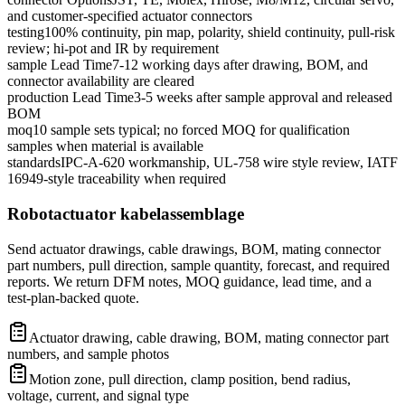
and customer-specified actuator connectors
testing
100% continuity, pin map, polarity, shield continuity, pull-risk
review; hi-pot and IR by requirement
sample Lead Time
7-12 working days after drawing, BOM, and
connector availability are cleared
production Lead Time
3-5 weeks after sample approval and released
BOM
moq
10 sample sets typical; no forced MOQ for qualification
samples when material is available
standards
IPC-A-620 workmanship, UL-758 wire style review, IATF
16949-style traceability when required
Robotactuator kabelassemblage
Send actuator drawings, cable drawings, BOM, mating connector
part numbers, pull direction, sample quantity, forecast, and required
reports. We return DFM notes, MOQ guidance, lead time, and a
test-plan-backed quote.
Actuator drawing, cable drawing, BOM, mating connector part
numbers, and sample photos
Motion zone, pull direction, clamp position, bend radius,
voltage, current, and signal type