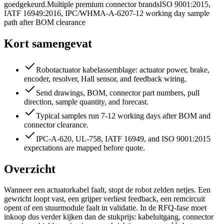
goedgekeurd.
Multiple premium connector brands
ISO 9001:2015,
IATF 16949:2016, IPC/WHMA-A-620
7-12 working day sample
path after BOM clearance
Kort samengevat
Robotactuator kabelassemblage: actuator power, brake,
encoder, resolver, Hall sensor, and feedback wiring.
Send drawings, BOM, connector part numbers, pull
direction, sample quantity, and forecast.
Typical samples run 7-12 working days after BOM and
connector clearance.
IPC-A-620, UL-758, IATF 16949, and ISO 9001:2015
expectations are mapped before quote.
Overzicht
Wanneer een actuatorkabel faalt, stopt de robot zelden netjes. Een
gewricht loopt vast, een grijper verliest feedback, een remcircuit
opent of een stuurmodule faalt in validatie. In de RFQ-fase moet
inkoop dus verder kijken dan de stukprijs: kabeluitgang, connector