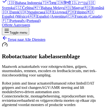
🇮🇩
Bahasa Indonesia
🇹🇭
ไทย
🇮🇳
हिन्दी
🇮🇱
עברית
🇸🇪
Svenska
🇨🇿
Čeština
🇲🇾
Bahasa Melayu
🇭🇺
Magyar
🇷🇴
Română
🇩🇰
Dansk
🇺🇦
Українська
🇬🇷
Ελληνικά
🇵🇭
Filipino
🇲🇽
Español (México)
🇦🇷
Español (Argentina)
🇨🇦
Français (Canada)
🇵🇹
Português (Portugal)
Offerte Aanvragen
Toggle menu
Terug naar Alle Diensten
Robotactuator kabelassemblage
Maatwerk actuatorkabels voor robotgewrichten, grijpers,
stuurmodules, remmen, encoders en feedbackcircuits, met trek-
risicobeoordeling voor sampling.
Robot joints and linear actuators
Humanoid robot limbs
EOAT
grippers and tool changers
AGV/AMR steering and lift
modules
Servo-driven automation axes
Connectorselectie, montagebeheersing, reproduceerbare tests,
revisietraceerbaarheid en vrijgavecriteria moeten op elkaar zijn
afgestemd voordat monsters of productie worden