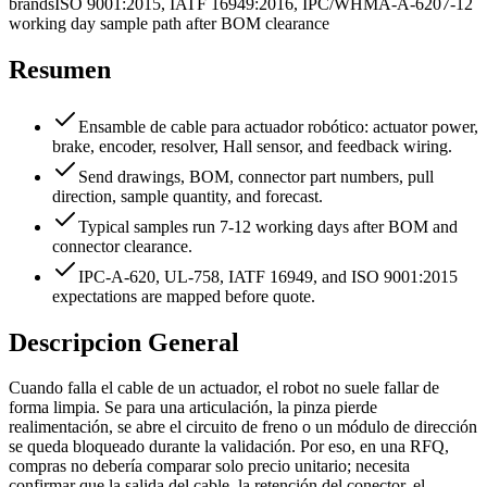
brands
ISO 9001:2015, IATF 16949:2016, IPC/WHMA-A-620
7-12
working day sample path after BOM clearance
Resumen
Ensamble de cable para actuador robótico: actuator power,
brake, encoder, resolver, Hall sensor, and feedback wiring.
Send drawings, BOM, connector part numbers, pull
direction, sample quantity, and forecast.
Typical samples run 7-12 working days after BOM and
connector clearance.
IPC-A-620, UL-758, IATF 16949, and ISO 9001:2015
expectations are mapped before quote.
Descripcion General
Cuando falla el cable de un actuador, el robot no suele fallar de
forma limpia. Se para una articulación, la pinza pierde
realimentación, se abre el circuito de freno o un módulo de dirección
se queda bloqueado durante la validación. Por eso, en una RFQ,
compras no debería comparar solo precio unitario; necesita
confirmar que la salida del cable, la retención del conector, el