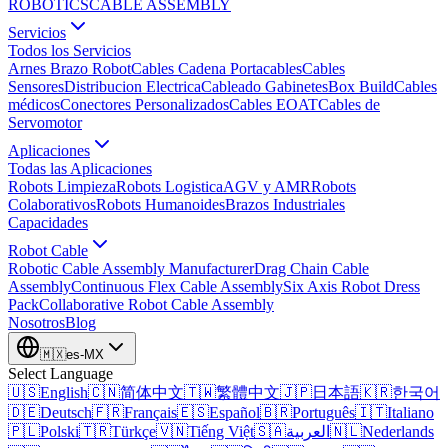
ROBOTICS
CABLE ASSEMBLY
Servicios
Todos los Servicios
Arnes Brazo Robot
Cables Cadena Portacables
Cables
Sensores
Distribucion Electrica
Cableado Gabinetes
Box Build
Cables
médicos
Conectores Personalizados
Cables EOAT
Cables de
Servomotor
Aplicaciones
Todas las Aplicaciones
Robots Limpieza
Robots Logistica
AGV y AMR
Robots
Colaborativos
Robots Humanoides
Brazos Industriales
Capacidades
Robot Cable
Robotic Cable Assembly Manufacturer
Drag Chain Cable
Assembly
Continuous Flex Cable Assembly
Six Axis Robot Dress
Pack
Collaborative Robot Cable Assembly
Nosotros
Blog
🇲🇽
es-MX
Select Language
🇺🇸
English
🇨🇳
简体中文
🇹🇼
繁體中文
🇯🇵
日本語
🇰🇷
한국어
🇩🇪
Deutsch
🇫🇷
Français
🇪🇸
Español
🇧🇷
Português
🇮🇹
Italiano
🇵🇱
Polski
🇹🇷
Türkçe
🇻🇳
Tiếng Việt
🇸🇦
العربية
🇳🇱
Nederlands