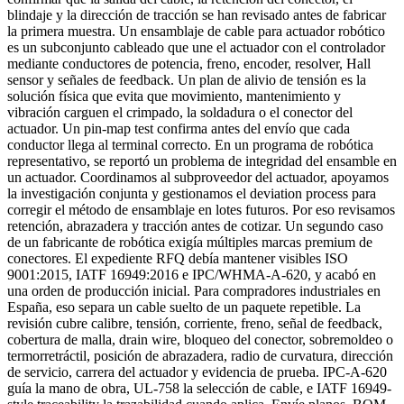
blindaje y la dirección de tracción se han revisado antes de fabricar
la primera muestra. Un ensamblaje de cable para actuador robótico
es un subconjunto cableado que une el actuador con el controlador
mediante conductores de potencia, freno, encoder, resolver, Hall
sensor y señales de feedback. Un plan de alivio de tensión es la
solución física que evita que movimiento, mantenimiento y
vibración carguen el crimpado, la soldadura o el conector del
actuador. Un pin-map test confirma antes del envío que cada
conductor llega al terminal correcto. En un programa de robótica
representativo, se reportó un problema de integridad del ensamble en
un actuador. Coordinamos al subproveedor del actuador, apoyamos
la investigación conjunta y gestionamos el deviation process para
corregir el método de ensamblaje en lotes futuros. Por eso revisamos
retención, abrazadera y tracción antes de cotizar. Un segundo caso
de un fabricante de robótica exigía múltiples marcas premium de
conectores. El expediente RFQ debía mantener visibles ISO
9001:2015, IATF 16949:2016 e IPC/WHMA-A-620, y acabó en
una orden de producción inicial. Para compradores industriales en
España, eso separa un cable suelto de un paquete repetible. La
revisión cubre calibre, tensión, corriente, freno, señal de feedback,
cobertura de malla, drain wire, bloqueo del conector, sobremoldeo o
termorretráctil, posición de abrazadera, radio de curvatura, dirección
de servicio, carrera del actuador y evidencia de prueba. IPC-A-620
guía la mano de obra, UL-758 la selección de cable, e IATF 16949-