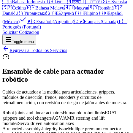
🇮🇩
Bahasa Indonesia
🇹🇭
ไทย
🇮🇳
हिन्दी
🇮🇱
עברית
🇸🇪
Svenska
🇨🇿
Čeština
🇲🇾
Bahasa Melayu
🇭🇺
Magyar
🇷🇴
Română
🇩🇰
Dansk
🇺🇦
Українська
🇬🇷
Ελληνικά
🇵🇭
Filipino
🇲🇽
Español
(México)
🇦🇷
Español (Argentina)
🇨🇦
Français (Canada)
🇵🇹
Português (Portugal)
Solicitar Cotizacion
Toggle menu
Regresar a Todos los Servicios
Ensamble de cable para actuador
robótico
Cables de actuador a la medida para articulaciones, grippers,
módulos de dirección, frenos, encoders y circuitos de
retroalimentación, con revisión de riesgo de jalón antes de muestra.
Robot joints and linear actuators
Humanoid robot limbs
EOAT
grippers and tool changers
AGV/AMR steering and lift
modules
Servo-driven automation axes
A reported assembly-integrity issue
Multiple premium connector