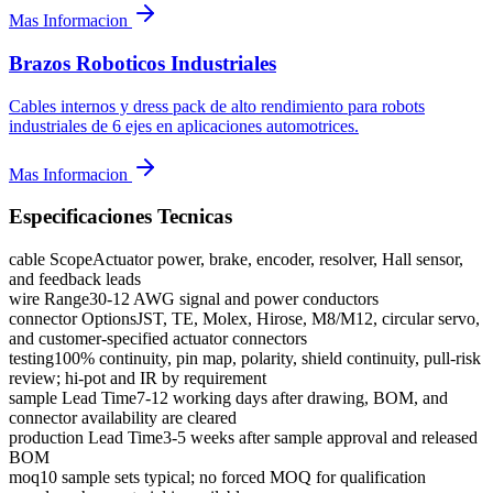
Mas Informacion
Brazos Roboticos Industriales
Cables internos y dress pack de alto rendimiento para robots
industriales de 6 ejes en aplicaciones automotrices.
Mas Informacion
Especificaciones Tecnicas
cable Scope
Actuator power, brake, encoder, resolver, Hall sensor,
and feedback leads
wire Range
30-12 AWG signal and power conductors
connector Options
JST, TE, Molex, Hirose, M8/M12, circular servo,
and customer-specified actuator connectors
testing
100% continuity, pin map, polarity, shield continuity, pull-risk
review; hi-pot and IR by requirement
sample Lead Time
7-12 working days after drawing, BOM, and
connector availability are cleared
production Lead Time
3-5 weeks after sample approval and released
BOM
moq
10 sample sets typical; no forced MOQ for qualification