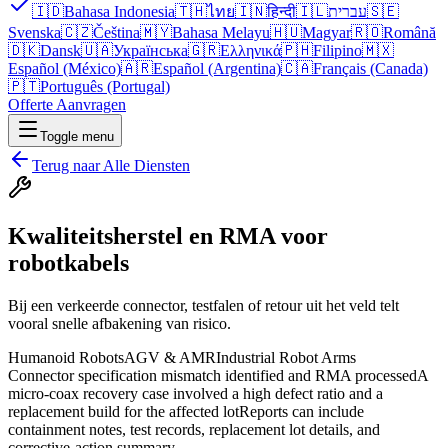
🇮🇩
Bahasa Indonesia
🇹🇭
ไทย
🇮🇳
हिन्दी
🇮🇱
עברית
🇸🇪
Svenska
🇨🇿
Čeština
🇲🇾
Bahasa Melayu
🇭🇺
Magyar
🇷🇴
Română
🇩🇰
Dansk
🇺🇦
Українська
🇬🇷
Ελληνικά
🇵🇭
Filipino
🇲🇽
Español (México)
🇦🇷
Español (Argentina)
🇨🇦
Français (Canada)
🇵🇹
Português (Portugal)
Offerte Aanvragen
Toggle menu
Terug naar Alle Diensten
Kwaliteitsherstel en RMA voor
robotkabels
Bij een verkeerde connector, testfalen of retour uit het veld telt
vooral snelle afbakening van risico.
Humanoid Robots
AGV & AMR
Industrial Robot Arms
Connector specification mismatch identified and RMA processed
A
micro-coax recovery case involved a high defect ratio and a
replacement build for the affected lot
Reports can include
containment notes, test records, replacement lot details, and
corrective-action summary