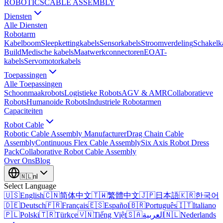
ROBOTICS
CABLE ASSEMBLY
Diensten
Alle Diensten
Robotarm
Kabelboom
Sleepkettingkabels
Sensorkabels
Stroomverdeling
Schakelk
Build
Medische kabels
Maatwerkconnectoren
EOAT-
kabels
Servomotorkabels
Toepassingen
Alle Toepassingen
Schoonmaakrobots
Logistieke Robots
AGV & AMR
Collaboratieve
Robots
Humanoide Robots
Industriele Robotarmen
Capaciteiten
Robot Cable
Robotic Cable Assembly Manufacturer
Drag Chain Cable
Assembly
Continuous Flex Cable Assembly
Six Axis Robot Dress
Pack
Collaborative Robot Cable Assembly
Over Ons
Blog
🇳🇱
nl
Select Language
🇺🇸
English
🇨🇳
简体中文
🇹🇼
繁體中文
🇯🇵
日本語
🇰🇷
한국어
🇩🇪
Deutsch
🇫🇷
Français
🇪🇸
Español
🇧🇷
Português
🇮🇹
Italiano
🇵🇱
Polski
🇹🇷
Türkçe
🇻🇳
Tiếng Việt
🇸🇦
العربية
🇳🇱
Nederlands