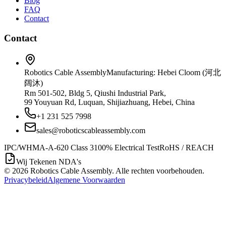
Blog
FAQ
Contact
Contact
Robotics Cable Assembly
Manufacturing: Hebei Cloom (河北
阔沐)
Rm 501-502, Bldg 5, Qiushi Industrial Park,
99 Youyuan Rd, Luquan, Shijiazhuang, Hebei, China
+1 231 525 7998
sales@roboticscableassembly.com
IPC/WHMA-A-620 Class 3
100% Electrical Test
RoHS / REACH
Wij Tekenen NDA's
©
2026
Robotics Cable Assembly. Alle rechten voorbehouden.
Privacybeleid
Algemene Voorwaarden