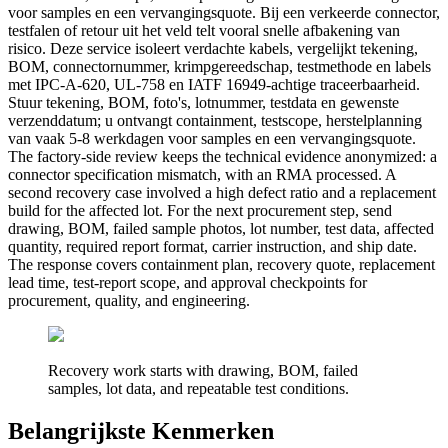
voor samples en een vervangingsquote. Bij een verkeerde connector,
testfalen of retour uit het veld telt vooral snelle afbakening van
risico. Deze service isoleert verdachte kabels, vergelijkt tekening,
BOM, connectornummer, krimpgereedschap, testmethode en labels
met IPC-A-620, UL-758 en IATF 16949-achtige traceerbaarheid.
Stuur tekening, BOM, foto's, lotnummer, testdata en gewenste
verzenddatum; u ontvangt containment, testscope, herstelplanning
van vaak 5-8 werkdagen voor samples en een vervangingsquote.
The factory-side review keeps the technical evidence anonymized: a
connector specification mismatch, with an RMA processed. A
second recovery case involved a high defect ratio and a replacement
build for the affected lot. For the next procurement step, send
drawing, BOM, failed sample photos, lot number, test data, affected
quantity, required report format, carrier instruction, and ship date.
The response covers containment plan, recovery quote, replacement
lead time, test-report scope, and approval checkpoints for
procurement, quality, and engineering.
Recovery work starts with drawing, BOM, failed
samples, lot data, and repeatable test conditions.
Belangrijkste Kenmerken