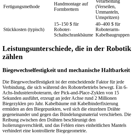
Verarbeitung
Handmontage auf
Fertigungsmethode
(Verseilen,
Formbrettern
Ummanteln,
Umspritzen)
15–150 $ für
40–400 $ für
Stückkosten (typisch)
Roboter-
Roboterarm-
Schaltschrankbäume
Kabelbaugruppen
Leistungsunterschiede, die in der Robotik
zählen
Biegewechselfestigkeit und mechanische Haltbarkeit
Die Biegewechselfestigkeit ist der entscheidende Faktor für jede
Verbindung, die sich während des Roboterbetriebs bewegt. Ein 6-
Achs-Industrieroboterarm, der Pick-and-Place-Zyklen von 15
Sekunden ausführt, erzeugt an jeder Achse rund 2 Millionen
Biegezyklen pro Jahr. Kabelbäume mit Kabelbinderfixierung
ermüden an den Biegepunkten, weil sich die einzelnen Drähte
gegeneinander und gegen das Bündelungsmaterial verschieben. Die
Reibung zwischen den Drähten beschleunigt den
Isolierungsverschleiß, und das Fehlen eines einheitlichen Mantels
verhindert eine kontrollierte Biegegeometrie.