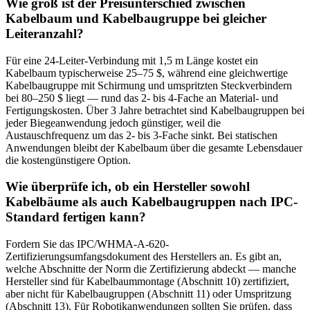
Wie groß ist der Preisunterschied zwischen
Kabelbaum und Kabelbaugruppe bei gleicher
Leiteranzahl?
Für eine 24-Leiter-Verbindung mit 1,5 m Länge kostet ein
Kabelbaum typischerweise 25–75 $, während eine gleichwertige
Kabelbaugruppe mit Schirmung und umspritzten Steckverbindern
bei 80–250 $ liegt — rund das 2- bis 4-Fache an Material- und
Fertigungskosten. Über 3 Jahre betrachtet sind Kabelbaugruppen bei
jeder Biegeanwendung jedoch günstiger, weil die
Austauschfrequenz um das 2- bis 3-Fache sinkt. Bei statischen
Anwendungen bleibt der Kabelbaum über die gesamte Lebensdauer
die kostengünstigere Option.
Wie überprüfe ich, ob ein Hersteller sowohl
Kabelbäume als auch Kabelbaugruppen nach IPC-
Standard fertigen kann?
Fordern Sie das IPC/WHMA-A-620-
Zertifizierungsumfangsdokument des Herstellers an. Es gibt an,
welche Abschnitte der Norm die Zertifizierung abdeckt — manche
Hersteller sind für Kabelbaummontage (Abschnitt 10) zertifiziert,
aber nicht für Kabelbaugruppen (Abschnitt 11) oder Umspritzung
(Abschnitt 13). Für Robotikanwendungen sollten Sie prüfen, dass