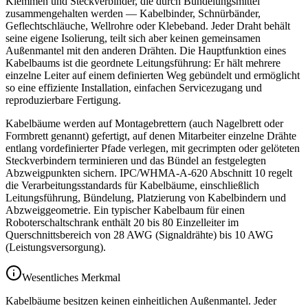
Klemmen und Steckverbinder, die durch Bündelungsmittel
zusammengehalten werden — Kabelbinder, Schnürbänder,
Geflechtschläuche, Wellrohre oder Klebeband. Jeder Draht behält
seine eigene Isolierung, teilt sich aber keinen gemeinsamen
Außenmantel mit den anderen Drähten. Die Hauptfunktion eines
Kabelbaums ist die geordnete Leitungsführung: Er hält mehrere
einzelne Leiter auf einem definierten Weg gebündelt und ermöglicht
so eine effiziente Installation, einfachen Servicezugang und
reproduzierbare Fertigung.
Kabelbäume werden auf Montagebrettern (auch Nagelbrett oder
Formbrett genannt) gefertigt, auf denen Mitarbeiter einzelne Drähte
entlang vordefinierter Pfade verlegen, mit gecrimpten oder gelöteten
Steckverbindern terminieren und das Bündel an festgelegten
Abzweigpunkten sichern. IPC/WHMA-A-620 Abschnitt 10 regelt
die Verarbeitungsstandards für Kabelbäume, einschließlich
Leitungsführung, Bündelung, Platzierung von Kabelbindern und
Abzweiggeometrie. Ein typischer Kabelbaum für einen
Roboterschaltschrank enthält 20 bis 80 Einzelleiter im
Querschnittsbereich von 28 AWG (Signaldrähte) bis 10 AWG
(Leistungsversorgung).
Wesentliches Merkmal
Kabelbäume besitzen keinen einheitlichen Außenmantel. Jeder