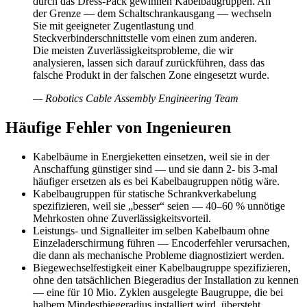
durch das Dress-Pack gewinnen Kabelbaugruppen. An
der Grenze — dem Schaltschrankausgang — wechseln
Sie mit geeigneter Zugentlastung und
Steckverbinderschnittstelle vom einen zum anderen.
Die meisten Zuverlässigkeitsprobleme, die wir
analysieren, lassen sich darauf zurückführen, dass das
falsche Produkt in der falschen Zone eingesetzt wurde.
—
Robotics Cable Assembly Engineering Team
Häufige Fehler von Ingenieuren
Kabelbäume in Energieketten einsetzen, weil sie in der
Anschaffung günstiger sind — und sie dann 2- bis 3-mal
häufiger ersetzen als es bei Kabelbaugruppen nötig wäre.
Kabelbaugruppen für statische Schrankverkabelung
spezifizieren, weil sie „besser“ seien — 40–60 % unnötige
Mehrkosten ohne Zuverlässigkeitsvorteil.
Leistungs- und Signalleiter im selben Kabelbaum ohne
Einzeladerschirmung führen — Encoderfehler verursachen,
die dann als mechanische Probleme diagnostiziert werden.
Biegewechselfestigkeit einer Kabelbaugruppe spezifizieren,
ohne den tatsächlichen Biegeradius der Installation zu kennen
— eine für 10 Mio. Zyklen ausgelegte Baugruppe, die bei
halbem Mindestbiegeradius installiert wird, übersteht