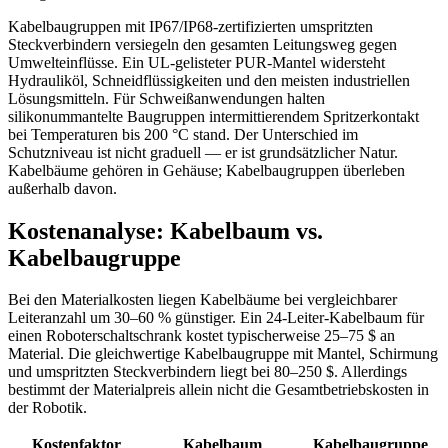
Kabelbaugruppen mit IP67/IP68-zertifizierten umspritzten
Steckverbindern versiegeln den gesamten Leitungsweg gegen
Umwelteinflüsse. Ein UL-gelisteter PUR-Mantel widersteht
Hydrauliköl, Schneidflüssigkeiten und den meisten industriellen
Lösungsmitteln. Für Schweißanwendungen halten
silikonummantelte Baugruppen intermittierendem Spritzerkontakt
bei Temperaturen bis 200 °C stand. Der Unterschied im
Schutzniveau ist nicht graduell — er ist grundsätzlicher Natur.
Kabelbäume gehören in Gehäuse; Kabelbaugruppen überleben
außerhalb davon.
Kostenanalyse: Kabelbaum vs.
Kabelbaugruppe
Bei den Materialkosten liegen Kabelbäume bei vergleichbarer
Leiteranzahl um 30–60 % günstiger. Ein 24-Leiter-Kabelbaum für
einen Roboterschaltschrank kostet typischerweise 25–75 $ an
Material. Die gleichwertige Kabelbaugruppe mit Mantel, Schirmung
und umspritzten Steckverbindern liegt bei 80–250 $. Allerdings
bestimmt der Materialpreis allein nicht die Gesamtbetriebskosten in
der Robotik.
Kostenfaktor
Kabelbaum
Kabelbaugruppe