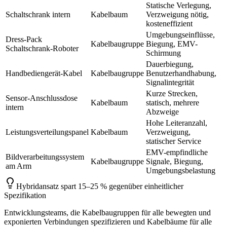
Statische Verlegung,
Schaltschrank intern
Kabelbaum
Verzweigung nötig,
kosteneffizient
Umgebungseinflüsse,
Dress-Pack
Kabelbaugruppe
Biegung, EMV-
Schaltschrank-Roboter
Schirmung
Dauerbiegung,
Handbediengerät-Kabel
Kabelbaugruppe
Benutzerhandhabung,
Signalintegrität
Kurze Strecken,
Sensor-Anschlussdose
Kabelbaum
statisch, mehrere
intern
Abzweige
Hohe Leiteranzahl,
Leistungsverteilungspanel
Kabelbaum
Verzweigung,
statischer Service
EMV-empfindliche
Bildverarbeitungssystem
Kabelbaugruppe
Signale, Biegung,
am Arm
Umgebungsbelastung
Hybridansatz spart 15–25 % gegenüber einheitlicher
Spezifikation
Entwicklungsteams, die Kabelbaugruppen für alle bewegten und
exponierten Verbindungen spezifizieren und Kabelbäume für alle