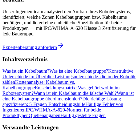
Unser Ingenieurteam analysiert den Aufbau Ihres Robotersystems,
identifiziert, welche Zonen Kabelbaugruppen bzw. Kabelbäume
benötigen, und liefert eine einheitliche Spezifikation für beide
Produkttypen — mit IPC/WHMA-A-620 Klasse 3-Zertifizierung für
jede Baugruppe.
Expertenberatung anfordern
Inhaltsverzeichnis
Was ist ein Kabelbaum?
Was ist eine Kabelbaugruppe?
Konstruktive
Unterschiede im Überblick
Leistungsunterschiede, die in der Robotik
zählen
Kostenanalyse: Kabelbaum vs.
Kabelbaugruppe
Entscheidungsmatrix: Was gehört wohin im
Robotersystem?
Wann ist ein Kabelbaum die falsche Wahl?
Wann ist
eine Kabelbaugruppe überdimensioniert?
Die richtige Lösung
spezifizieren: 5-Fragen-Entscheidungshilfe
Häufige Fehler von
Ingenieuren
IPC/WHMA-A-620-Normen für beide
Produkttypen
Quellenangaben
Häufig gestellte Fragen
Verwandte Leistungen