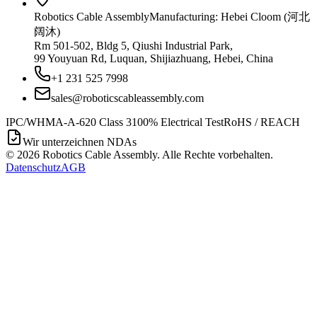
Robotics Cable Assembly
Manufacturing: Hebei Cloom (河北
阔沐)
Rm 501-502, Bldg 5, Qiushi Industrial Park,
99 Youyuan Rd, Luquan, Shijiazhuang, Hebei, China
+1 231 525 7998
sales@roboticscableassembly.com
IPC/WHMA-A-620 Class 3
100% Electrical Test
RoHS / REACH
Wir unterzeichnen NDAs
©
2026
Robotics Cable Assembly. Alle Rechte vorbehalten.
Datenschutz
AGB