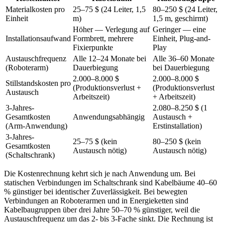
Materialkosten pro
25–75 $ (24 Leiter, 1,5
80–250 $ (24 Leiter,
Einheit
m)
1,5 m, geschirmt)
Höher — Verlegung auf
Geringer — eine
Installationsaufwand
Formbrett, mehrere
Einheit, Plug-and-
Fixierpunkte
Play
Austauschfrequenz
Alle 12–24 Monate bei
Alle 36–60 Monate
(Roboterarm)
Dauerbiegung
bei Dauerbiegung
2.000–8.000 $
2.000–8.000 $
Stillstandskosten pro
(Produktionsverlust +
(Produktionsverlust
Austausch
Arbeitszeit)
+ Arbeitszeit)
3-Jahres-
2.080–8.250 $ (1
Gesamtkosten
Anwendungsabhängig
Austausch +
(Arm-Anwendung)
Erstinstallation)
3-Jahres-
25–75 $ (kein
80–250 $ (kein
Gesamtkosten
Austausch nötig)
Austausch nötig)
(Schaltschrank)
Die Kostenrechnung kehrt sich je nach Anwendung um. Bei
statischen Verbindungen im Schaltschrank sind Kabelbäume 40–60
% günstiger bei identischer Zuverlässigkeit. Bei bewegten
Verbindungen an Roboterarmen und in Energieketten sind
Kabelbaugruppen über drei Jahre 50–70 % günstiger, weil die
Austauschfrequenz um das 2- bis 3-Fache sinkt. Die Rechnung ist