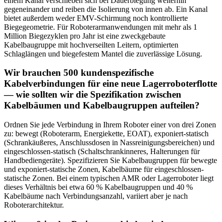
einem Kanal verschieben sich bei Dauerbiegung weiterhin
gegeneinander und reiben die Isolierung von innen ab. Ein Kanal
bietet außerdem weder EMV-Schirmung noch kontrollierte
Biegegeometrie. Für Roboterarmanwendungen mit mehr als 1
Million Biegezyklen pro Jahr ist eine zweckgebaute
Kabelbaugruppe mit hochverseilten Leitern, optimierten
Schlaglängen und biegefestem Mantel die zuverlässige Lösung.
Wir brauchen 500 kundenspezifische
Kabelverbindungen für eine neue Lagerroboterflotte
— wie sollten wir die Spezifikation zwischen
Kabelbäumen und Kabelbaugruppen aufteilen?
Ordnen Sie jede Verbindung in Ihrem Roboter einer von drei Zonen
zu: bewegt (Roboterarm, Energiekette, EOAT), exponiert-statisch
(Schrankäußeres, Anschlussdosen in Nassreinigungsbereichen) und
eingeschlossen-statisch (Schaltschrankinneres, Halterungen für
Handbediengeräte). Spezifizieren Sie Kabelbaugruppen für bewegte
und exponiert-statische Zonen, Kabelbäume für eingeschlossen-
statische Zonen. Bei einem typischen AMR oder Lagerroboter liegt
dieses Verhältnis bei etwa 60 % Kabelbaugruppen und 40 %
Kabelbäume nach Verbindungsanzahl, variiert aber je nach
Roboterarchitektur.