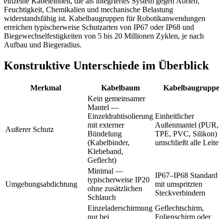
einzelne Kabeleinheit, die als integriertes System gegen Abrieb,
Feuchtigkeit, Chemikalien und mechanische Belastung
widerstandsfähig ist. Kabelbaugruppen für Robotikanwendungen
erreichen typischerweise Schutzarten von IP67 oder IP68 und
Biegewechselfestigkeiten von 5 bis 20 Millionen Zyklen, je nach
Aufbau und Biegeradius.
Konstruktive Unterschiede im Überblick
Merkmal
Kabelbaum
Kabelbaugrupp
Kein gemeinsamer
Mantel —
Einzeldrahtisolierung
Einheitlicher
mit externer
Außenmantel (PUR,
Außerer Schutz
Bündelung
TPE, PVC, Silikon)
(Kabelbinder,
umschließt alle Leite
Klebeband,
Geflecht)
Minimal —
IP67–IP68 Standard
typischerweise IP20
Umgebungsabdichtung
mit umspritzten
ohne zusätzlichen
Steckverbindern
Schlauch
Einzeladerschirmung
Geflechtschirm,
nur bei
Folienschirm oder