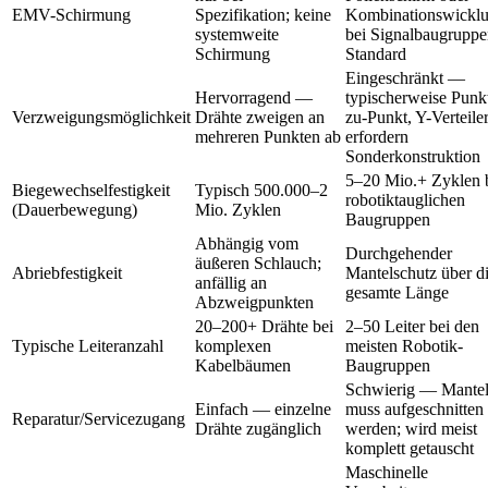
EMV-Schirmung
Spezifikation; keine
Kombinationswickl
systemweite
bei Signalbaugrupp
Schirmung
Standard
Eingeschränkt —
Hervorragend —
typischerweise Punk
Verzweigungsmöglichkeit
Drähte zweigen an
zu-Punkt, Y-Verteile
mehreren Punkten ab
erfordern
Sonderkonstruktion
5–20 Mio.+ Zyklen 
Biegewechselfestigkeit
Typisch 500.000–2
robotiktauglichen
(Dauerbewegung)
Mio. Zyklen
Baugruppen
Abhängig vom
Durchgehender
äußeren Schlauch;
Abriebfestigkeit
Mantelschutz über d
anfällig an
gesamte Länge
Abzweigpunkten
20–200+ Drähte bei
2–50 Leiter bei den
Typische Leiteranzahl
komplexen
meisten Robotik-
Kabelbäumen
Baugruppen
Schwierig — Mante
Einfach — einzelne
muss aufgeschnitten
Reparatur/Servicezugang
Drähte zugänglich
werden; wird meist
komplett getauscht
Maschinelle