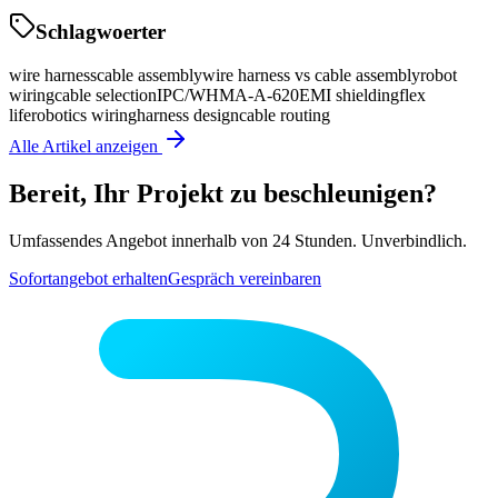
Schlagwoerter
wire harness
cable assembly
wire harness vs cable assembly
robot
wiring
cable selection
IPC/WHMA-A-620
EMI shielding
flex
life
robotics wiring
harness design
cable routing
Alle Artikel anzeigen
Bereit, Ihr Projekt zu beschleunigen?
Umfassendes Angebot innerhalb von 24 Stunden. Unverbindlich.
Sofortangebot erhalten
Gespräch vereinbaren