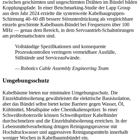
zwischen geschirmten und ungeschirmten Drähten im Bündel bilden
Kopplungspfade. In einer Benchmarking-Studie der Lapp Group
aus dem Jahr 2024 erzielte die systemweite Kabelbaugruppen-
Schirmung 40–60 dB bessere Störunterdrückung als vergleichbare
einzeln geschirmte Kabelbaum-Bündel bei Frequenzen über 100
MHz — genau dem Bereich, in dem Servoantrieb-Schaltstörungen
am problematischsten sind.
Vollständige Spezifikationen und konsequente
Prozesskontrollen verringern vermeidbare Ausfälle,
Stillstände und Serviceaufwände.
—
Robotics Cable Assembly Engineering Team
Umgebungsschutz
Kabelbäume bieten nur minimalen Umgebungsschutz. Die
Einzeldrahtisolierung gewährleistet die elektrische Basisisolation,
aber das Bündel selbst bietet keine Barriere gegen Wasser, Öl,
Kühlmittel, Metallspäne oder Chemikalienspritzer. In einer
Schweißroboterzelle können Schweißspritzer Kabelbinder
durchschmelzen und die Einzeldrahtisolierung erreichen. In der
Lebensmittelverarbeitung dringen Reinigungsprozesse mit
Hochdruckwasser und aggressiven Reinigungsmitteln innerhalb
weniger Wochen in Kabelbaumsbündel ein.