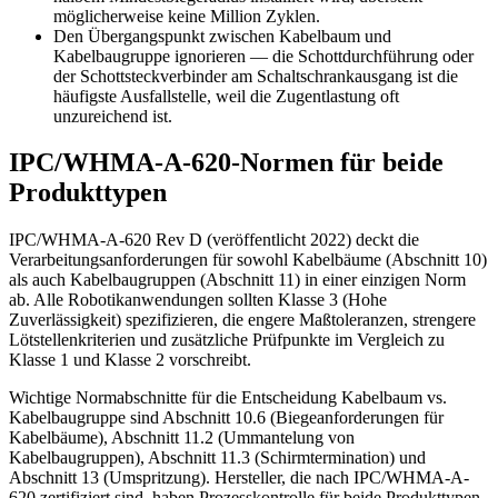
möglicherweise keine Million Zyklen.
Den Übergangspunkt zwischen Kabelbaum und
Kabelbaugruppe ignorieren — die Schottdurchführung oder
der Schottsteckverbinder am Schaltschrankausgang ist die
häufigste Ausfallstelle, weil die Zugentlastung oft
unzureichend ist.
IPC/WHMA-A-620-Normen für beide
Produkttypen
IPC/WHMA-A-620 Rev D (veröffentlicht 2022) deckt die
Verarbeitungsanforderungen für sowohl Kabelbäume (Abschnitt 10)
als auch Kabelbaugruppen (Abschnitt 11) in einer einzigen Norm
ab. Alle Robotikanwendungen sollten Klasse 3 (Hohe
Zuverlässigkeit) spezifizieren, die engere Maßtoleranzen, strengere
Lötstellenkriterien und zusätzliche Prüfpunkte im Vergleich zu
Klasse 1 und Klasse 2 vorschreibt.
Wichtige Normabschnitte für die Entscheidung Kabelbaum vs.
Kabelbaugruppe sind Abschnitt 10.6 (Biegeanforderungen für
Kabelbäume), Abschnitt 11.2 (Ummantelung von
Kabelbaugruppen), Abschnitt 11.3 (Schirmtermination) und
Abschnitt 13 (Umspritzung). Hersteller, die nach IPC/WHMA-A-
620 zertifiziert sind, haben Prozesskontrolle für beide Produkttypen