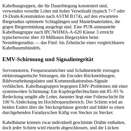
Kabelbaugruppen, die für Dauerbiegung konstruiert sind,
verwenden verseilte Leiter mit hoher Verseilzahl (typisch 7×7 oder
19-Draht-Konstruktion nach ASTM B174), auf den erwarteten
Biegeradius optimierte Schlaglängen und Mantelmaterialien, die
gegen Biegeermüdung ausgelegt sind. Eine PUR-ummantelte
Kabelbaugruppe nach IPC/WHMA-A-620 Klasse 3 erreicht
typischerweise über 10 Millionen Biegezyklen beim
Nennbiegeradius — das Fünf- bis Zehnfache eines vergleichbaren
Kabelbaumsbündels.
EMV-Schirmung und Signalintegrität
Servomotoren, Frequenzumrichter und Schaltnetzteile erzeugen
elektromagnetische Störungen, die Encoder-Rückmeldungen,
Bildverarbeitungsdaten und Kommunikationsbus-Signale
verfälschen. Kabelbaugruppen begegnen EMV-Problemen mit einer
systemweiten Schirmung: Ein Kupfergeflechtschirm mit 85–95 %
Bedeckung umgibt alle Leiter, darunter liegt eine Folienschicht für
100 % Abdeckung im Hochfrequenzbereich. Der Schirm wird an
beiden Enden über die Steckergehäuse geerdet und bildet so einen
durchgehenden Faradayschen Käfig von Stecker zu Stecker.
Kabelbäume können zwar individuell geschirmte Drähte enthalten,
doch jeder Schirm wird einzeln abgeschlossen, und die Lücken