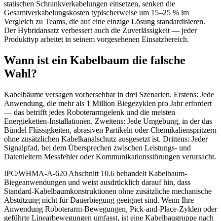
statischen Schrankverkabelungen einsetzen, senken die
Gesamtverkabelungskosten typischerweise um 15–25 % im
Vergleich zu Teams, die auf eine einzige Lösung standardisieren.
Der Hybridansatz verbessert auch die Zuverlässigkeit — jeder
Produkttyp arbeitet in seinem vorgesehenen Einsatzbereich.
Wann ist ein Kabelbaum die falsche
Wahl?
Kabelbäume versagen vorhersehbar in drei Szenarien. Erstens: Jede
Anwendung, die mehr als 1 Million Biegezyklen pro Jahr erfordert
— das betrifft jedes Roboterarmgelenk und die meisten
Energieketten-Installationen. Zweitens: Jede Umgebung, in der das
Bündel Flüssigkeiten, abrasiven Partikeln oder Chemikalienspritzern
ohne zusätzlichen Kabelkanalschutz ausgesetzt ist. Drittens: Jeder
Signalpfad, bei dem Übersprechen zwischen Leistungs- und
Datenleitern Messfehler oder Kommunikationsstörungen verursacht.
IPC/WHMA-A-620 Abschnitt 10.6 behandelt Kabelbaum-
Biegeanwendungen und weist ausdrücklich darauf hin, dass
Standard-Kabelbaumkonstruktionen ohne zusätzliche mechanische
Abstützung nicht für Dauerbiegung geeignet sind. Wenn Ihre
Anwendung Roboterarm-Bewegungen, Pick-and-Place-Zyklen oder
geführte Linearbewegungen umfasst, ist eine Kabelbaugruppe nach