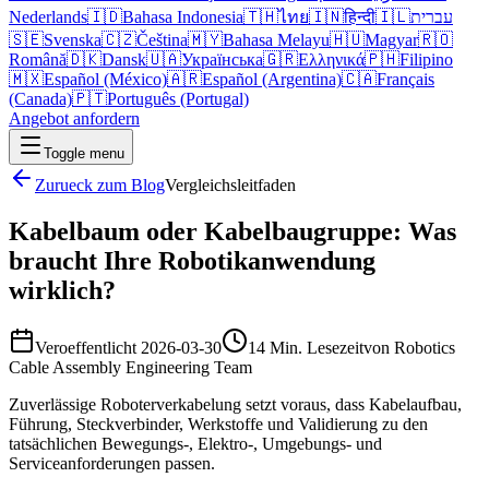
Nederlands
🇮🇩
Bahasa Indonesia
🇹🇭
ไทย
🇮🇳
हिन्दी
🇮🇱
עברית
🇸🇪
Svenska
🇨🇿
Čeština
🇲🇾
Bahasa Melayu
🇭🇺
Magyar
🇷🇴
Română
🇩🇰
Dansk
🇺🇦
Українська
🇬🇷
Ελληνικά
🇵🇭
Filipino
🇲🇽
Español (México)
🇦🇷
Español (Argentina)
🇨🇦
Français
(Canada)
🇵🇹
Português (Portugal)
Angebot anfordern
Toggle menu
Zurueck zum Blog
Vergleichsleitfaden
Kabelbaum oder Kabelbaugruppe: Was
braucht Ihre Robotikanwendung
wirklich?
Veroeffentlicht
2026-03-30
14 Min. Lesezeit
von
Robotics
Cable Assembly Engineering Team
Zuverlässige Roboterverkabelung setzt voraus, dass Kabelaufbau,
Führung, Steckverbinder, Werkstoffe und Validierung zu den
tatsächlichen Bewegungs-, Elektro-, Umgebungs- und
Serviceanforderungen passen.