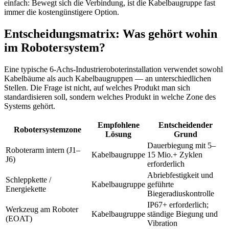
einfach: Bewegt sich die Verbindung, ist die Kabelbaugruppe fast
immer die kostengünstigere Option.
Entscheidungsmatrix: Was gehört wohin
im Robotersystem?
Eine typische 6-Achs-Industrieroboterinstallation verwendet sowohl
Kabelbäume als auch Kabelbaugruppen — an unterschiedlichen
Stellen. Die Frage ist nicht, auf welches Produkt man sich
standardisieren soll, sondern welches Produkt in welche Zone des
Systems gehört.
Empfohlene
Entscheidender
Robotersystemzone
Lösung
Grund
Dauerbiegung mit 5–
Roboterarm intern (J1–
Kabelbaugruppe
15 Mio.+ Zyklen
J6)
erforderlich
Abriebfestigkeit und
Schleppkette /
Kabelbaugruppe
geführte
Energiekette
Biegeradiuskontrolle
IP67+ erforderlich;
Werkzeug am Roboter
Kabelbaugruppe
ständige Biegung und
(EOAT)
Vibration