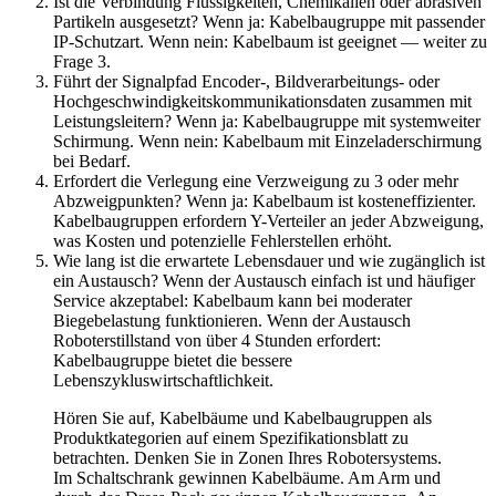
Ist die Verbindung Flüssigkeiten, Chemikalien oder abrasiven
Partikeln ausgesetzt? Wenn ja: Kabelbaugruppe mit passender
IP-Schutzart. Wenn nein: Kabelbaum ist geeignet — weiter zu
Frage 3.
Führt der Signalpfad Encoder-, Bildverarbeitungs- oder
Hochgeschwindigkeitskommunikationsdaten zusammen mit
Leistungsleitern? Wenn ja: Kabelbaugruppe mit systemweiter
Schirmung. Wenn nein: Kabelbaum mit Einzeladerschirmung
bei Bedarf.
Erfordert die Verlegung eine Verzweigung zu 3 oder mehr
Abzweigpunkten? Wenn ja: Kabelbaum ist kosteneffizienter.
Kabelbaugruppen erfordern Y-Verteiler an jeder Abzweigung,
was Kosten und potenzielle Fehlerstellen erhöht.
Wie lang ist die erwartete Lebensdauer und wie zugänglich ist
ein Austausch? Wenn der Austausch einfach ist und häufiger
Service akzeptabel: Kabelbaum kann bei moderater
Biegebelastung funktionieren. Wenn der Austausch
Roboterstillstand von über 4 Stunden erfordert:
Kabelbaugruppe bietet die bessere
Lebenszykluswirtschaftlichkeit.
Hören Sie auf, Kabelbäume und Kabelbaugruppen als
Produktkategorien auf einem Spezifikationsblatt zu
betrachten. Denken Sie in Zonen Ihres Robotersystems.
Im Schaltschrank gewinnen Kabelbäume. Am Arm und