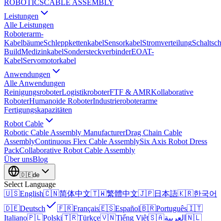
ROBOTICS
CABLE ASSEMBLY
Leistungen
Alle Leistungen
Roboterarm-
Kabelbäume
Schleppkettenkabel
Sensorkabel
Stromverteilung
Schaltsc
Build
Medizinkabel
Sondersteckverbinder
EOAT-
Kabel
Servomotorkabel
Anwendungen
Alle Anwendungen
Reinigungsroboter
Logistikroboter
FTF & AMR
Kollaborative
Roboter
Humanoide Roboter
Industrieroboterarme
Fertigungskapazitäten
Robot Cable
Robotic Cable Assembly Manufacturer
Drag Chain Cable
Assembly
Continuous Flex Cable Assembly
Six Axis Robot Dress
Pack
Collaborative Robot Cable Assembly
Über uns
Blog
🇩🇪
de
Select Language
🇺🇸
English
🇨🇳
简体中文
🇹🇼
繁體中文
🇯🇵
日本語
🇰🇷
한국어
🇩🇪
Deutsch
🇫🇷
Français
🇪🇸
Español
🇧🇷
Português
🇮🇹
Italiano
🇵🇱
Polski
🇹🇷
Türkçe
🇻🇳
Tiếng Việt
🇸🇦
العربية
🇳🇱