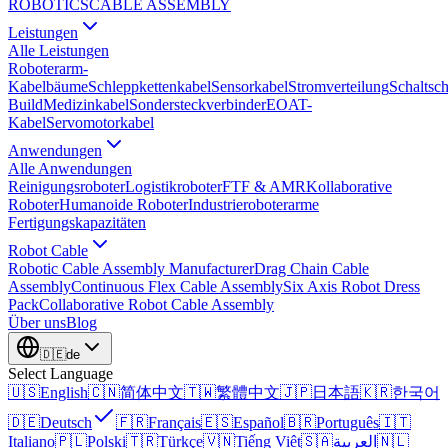
ROBOTICS
CABLE ASSEMBLY
Leistungen
Alle Leistungen
Roboterarm-
Kabelbäume
Schleppkettenkabel
Sensorkabel
Stromverteilung
Schaltsc
Build
Medizinkabel
Sondersteckverbinder
EOAT-
Kabel
Servomotorkabel
Anwendungen
Alle Anwendungen
Reinigungsroboter
Logistikroboter
FTF & AMR
Kollaborative
Roboter
Humanoide Roboter
Industrieroboterarme
Fertigungskapazitäten
Robot Cable
Robotic Cable Assembly Manufacturer
Drag Chain Cable
Assembly
Continuous Flex Cable Assembly
Six Axis Robot Dress
Pack
Collaborative Robot Cable Assembly
Über uns
Blog
🇩🇪
de
Select Language
🇺🇸
English
🇨🇳
简体中文
🇹🇼
繁體中文
🇯🇵
日本語
🇰🇷
한국어
🇩🇪
Deutsch
🇫🇷
Français
🇪🇸
Español
🇧🇷
Português
🇮🇹
Italiano
🇵🇱
Polski
🇹🇷
Türkçe
🇻🇳
Tiếng Việt
🇸🇦
العربية
🇳🇱