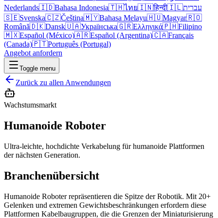
Nederlands
🇮🇩
Bahasa Indonesia
🇹🇭
ไทย
🇮🇳
हिन्दी
🇮🇱
עברית
🇸🇪
Svenska
🇨🇿
Čeština
🇲🇾
Bahasa Melayu
🇭🇺
Magyar
🇷🇴
Română
🇩🇰
Dansk
🇺🇦
Українська
🇬🇷
Ελληνικά
🇵🇭
Filipino
🇲🇽
Español (México)
🇦🇷
Español (Argentina)
🇨🇦
Français
(Canada)
🇵🇹
Português (Portugal)
Angebot anfordern
Toggle menu
Zurück zu allen Anwendungen
Wachstumsmarkt
Humanoide Roboter
Ultra-leichte, hochdichte Verkabelung für humanoide Plattformen
der nächsten Generation.
Branchenübersicht
Humanoide Roboter repräsentieren die Spitze der Robotik. Mit 20+
Gelenken und extremen Gewichtsbeschränkungen erfordern diese
Plattformen Kabelbaugruppen, die die Grenzen der Miniaturisierung