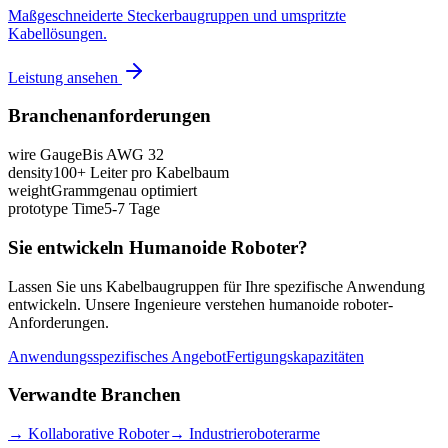
Maßgeschneiderte Steckerbaugruppen und umspritzte
Kabellösungen.
Leistung ansehen
Branchenanforderungen
wire Gauge
Bis AWG 32
density
100+ Leiter pro Kabelbaum
weight
Grammgenau optimiert
prototype Time
5-7 Tage
Sie entwickeln Humanoide Roboter?
Lassen Sie uns Kabelbaugruppen für Ihre spezifische Anwendung
entwickeln. Unsere Ingenieure verstehen humanoide roboter-
Anforderungen.
Anwendungsspezifisches Angebot
Fertigungskapazitäten
Verwandte Branchen
→
Kollaborative Roboter
→
Industrieroboterarme