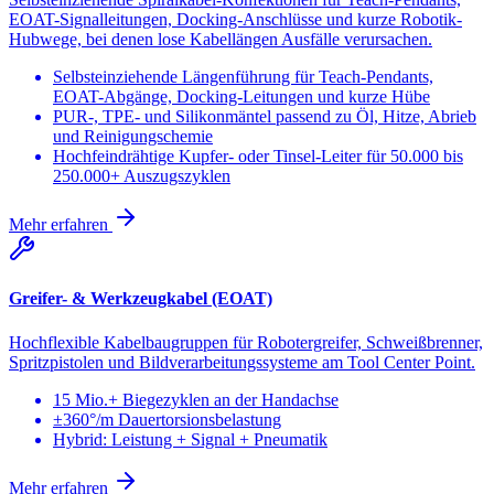
EOAT-Signalleitungen, Docking-Anschlüsse und kurze Robotik-
Hubwege, bei denen lose Kabellängen Ausfälle verursachen.
Selbsteinziehende Längenführung für Teach-Pendants,
EOAT-Abgänge, Docking-Leitungen und kurze Hübe
PUR-, TPE- und Silikonmäntel passend zu Öl, Hitze, Abrieb
und Reinigungschemie
Hochfeindrähtige Kupfer- oder Tinsel-Leiter für 50.000 bis
250.000+ Auszugszyklen
Mehr erfahren
Greifer- & Werkzeugkabel (EOAT)
Hochflexible Kabelbaugruppen für Robotergreifer, Schweißbrenner,
Spritzpistolen und Bildverarbeitungssysteme am Tool Center Point.
15 Mio.+ Biegezyklen an der Handachse
±360°/m Dauertorsionsbelastung
Hybrid: Leistung + Signal + Pneumatik
Mehr erfahren