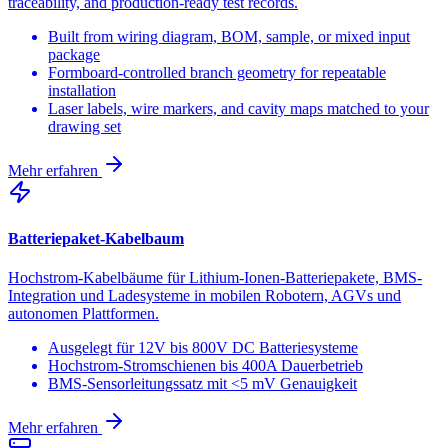
traceability, and production-ready test records.
Built from wiring diagram, BOM, sample, or mixed input
package
Formboard-controlled branch geometry for repeatable
installation
Laser labels, wire markers, and cavity maps matched to your
drawing set
Mehr erfahren
Batteriepaket-Kabelbaum
Hochstrom-Kabelbäume für Lithium-Ionen-Batteriepakete, BMS-
Integration und Ladesysteme in mobilen Robotern, AGVs und
autonomen Plattformen.
Ausgelegt für 12V bis 800V DC Batteriesysteme
Hochstrom-Stromschienen bis 400A Dauerbetrieb
BMS-Sensorleitungssatz mit <5 mV Genauigkeit
Mehr erfahren