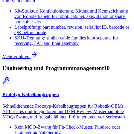
zum Serienanlauf.
Kit-Struktur: Konfektionierung, Kitting und Kennzeichnung
von Roboterkabeln for robot, cabinet, axis, station or spare-
part cable sets
Labelprüfung: part number, revision, serial/lot ID, barcode or
QR before quote
SKU-Trennung: similar cable families kept separate for
receiving, FAT and final assembly
Mehr erfahren
Engineering und Programmmanagement
10
Prototyp-Kabelbaugruppen
Schnelldrehende Prototyp-Kabelbaugruppen für Robotik-OEMs,
NPI-Teams und Integratoren mit DFM-Review, Musterbau ohne
MOQ-Zwang und freigabefähigen Prüfunterlagen vor Serienstart.
Kein MOQ-Zwang für Fit-Check-Muster, Pilotlose oder
Engineering-Validierung