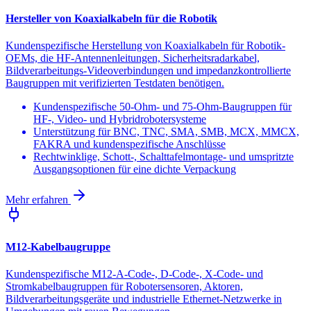
Hersteller von Koaxialkabeln für die Robotik
Kundenspezifische Herstellung von Koaxialkabeln für Robotik-
OEMs, die HF-Antennenleitungen, Sicherheitsradarkabel,
Bildverarbeitungs-Videoverbindungen und impedanzkontrollierte
Baugruppen mit verifizierten Testdaten benötigen.
Kundenspezifische 50-Ohm- und 75-Ohm-Baugruppen für
HF-, Video- und Hybridrobotersysteme
Unterstützung für BNC, TNC, SMA, SMB, MCX, MMCX,
FAKRA und kundenspezifische Anschlüsse
Rechtwinklige, Schott-, Schalttafelmontage- und umspritzte
Ausgangsoptionen für eine dichte Verpackung
Mehr erfahren
M12-Kabelbaugruppe
Kundenspezifische M12-A-Code-, D-Code-, X-Code- und
Stromkabelbaugruppen für Robotersensoren, Aktoren,
Bildverarbeitungsgeräte und industrielle Ethernet-Netzwerke in