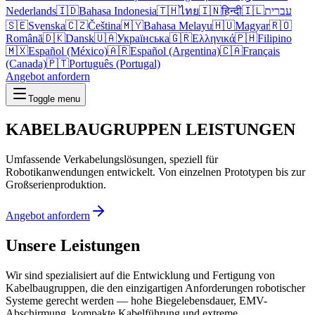
Nederlands
🇮🇩
Bahasa Indonesia
🇹🇭
ไทย
🇮🇳
हिन्दी
🇮🇱
עברית
🇸🇪
Svenska
🇨🇿
Čeština
🇲🇾
Bahasa Melayu
🇭🇺
Magyar
🇷🇴
Română
🇩🇰
Dansk
🇺🇦
Українська
🇬🇷
Ελληνικά
🇵🇭
Filipino
🇲🇽
Español (México)
🇦🇷
Español (Argentina)
🇨🇦
Français
(Canada)
🇵🇹
Português (Portugal)
Angebot anfordern
Toggle menu
KABELBAUGRUPPEN
LEISTUNGEN
Umfassende Verkabelungslösungen, speziell für
Robotikanwendungen entwickelt. Von einzelnen Prototypen bis zur
Großserienproduktion.
Angebot anfordern
Unsere Leistungen
Wir sind spezialisiert auf die Entwicklung und Fertigung von
Kabelbaugruppen, die den einzigartigen Anforderungen robotischer
Systeme gerecht werden — hohe Biegelebensdauer, EMV-
Abschirmung, kompakte Kabelführung und extreme