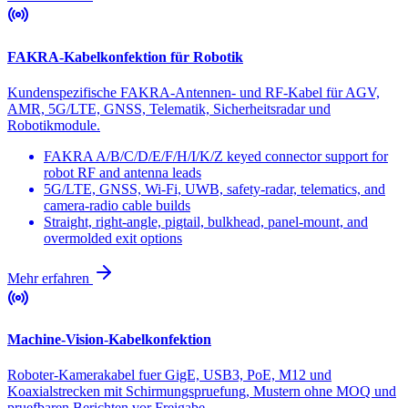
FAKRA-Kabelkonfektion für Robotik
Kundenspezifische FAKRA-Antennen- und RF-Kabel für AGV,
AMR, 5G/LTE, GNSS, Telematik, Sicherheitsradar und
Robotikmodule.
FAKRA A/B/C/D/E/F/H/I/K/Z keyed connector support for
robot RF and antenna leads
5G/LTE, GNSS, Wi-Fi, UWB, safety-radar, telematics, and
camera-radio cable builds
Straight, right-angle, pigtail, bulkhead, panel-mount, and
overmolded exit options
Mehr erfahren
Machine-Vision-Kabelkonfektion
Roboter-Kamerakabel fuer GigE, USB3, PoE, M12 und
Koaxialstrecken mit Schirmungspruefung, Mustern ohne MOQ und
pruefbaren Berichten vor Freigabe.