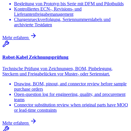
Begleitung von Prototyp bis Serie mit DFM und Pilotbuilds
Kontrolliertes ECN-, Revisions- und
Lieferantenfreigabemanagement
Chargenrueckverfolgung, Seriennummernlabels und
archivierte Testdaten
Mehr erfahren
Robot-Kabel Zeichnungsprüfung
Technische Prüfung von Zeichnungen, BOM, Pinbelegung,
Steckern und Freigabelücken vor Muster- oder Serienstart.
Drawing, BOM, pinout, and connector review before sample
purchase orders
Open-question log for engineering, quality, and procurement
teams
Connector substitution review when original parts have MOQ
or lead-time constraints
Mehr erfahren