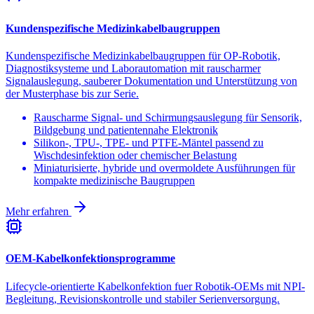
Kundenspezifische Medizinkabelbaugruppen
Kundenspezifische Medizinkabelbaugruppen für OP-Robotik,
Diagnostiksysteme und Laborautomation mit rauscharmer
Signalauslegung, sauberer Dokumentation und Unterstützung von
der Musterphase bis zur Serie.
Rauscharme Signal- und Schirmungsauslegung für Sensorik,
Bildgebung und patientennahe Elektronik
Silikon-, TPU-, TPE- und PTFE-Mäntel passend zu
Wischdesinfektion oder chemischer Belastung
Miniaturisierte, hybride und overmoldete Ausführungen für
kompakte medizinische Baugruppen
Mehr erfahren
OEM-Kabelkonfektionsprogramme
Lifecycle-orientierte Kabelkonfektion fuer Robotik-OEMs mit NPI-
Begleitung, Revisionskontrolle und stabiler Serienversorgung.