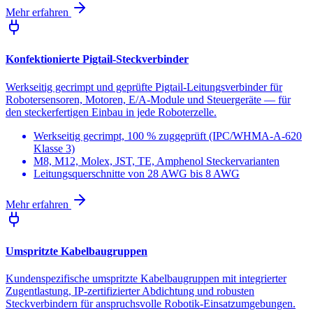
Mehr erfahren
Konfektionierte Pigtail-Steckverbinder
Werkseitig gecrimpt und geprüfte Pigtail-Leitungsverbinder für
Robotersensoren, Motoren, E/A-Module und Steuergeräte — für
den steckerfertigen Einbau in jede Roboterzelle.
Werkseitig gecrimpt, 100 % zuggeprüft (IPC/WHMA-A-620
Klasse 3)
M8, M12, Molex, JST, TE, Amphenol Steckervarianten
Leitungsquerschnitte von 28 AWG bis 8 AWG
Mehr erfahren
Umspritzte Kabelbaugruppen
Kundenspezifische umspritzte Kabelbaugruppen mit integrierter
Zugentlastung, IP-zertifizierter Abdichtung und robusten
Steckverbindern für anspruchsvolle Robotik-Einsatzumgebungen.