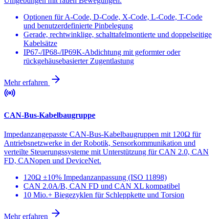
Umgebungen mit rauen Bewegungen.
Optionen für A-Code, D-Code, X-Code, L-Code, T-Code
und benutzerdefinierte Pinbelegung
Gerade, rechtwinklige, schalttafelmontierte und doppelseitige
Kabelsätze
IP67-/IP68-/IP69K-Abdichtung mit geformter oder
rückgehäusebasierter Zugentlastung
Mehr erfahren
CAN-Bus-Kabelbaugruppe
Impedanzangepasste CAN-Bus-Kabelbaugruppen mit 120Ω für
Antriebsnetzwerke in der Robotik, Sensorkommunikation und
verteilte Steuerungssysteme mit Unterstützung für CAN 2.0, CAN
FD, CANopen und DeviceNet.
120Ω ±10% Impedanzanpassung (ISO 11898)
CAN 2.0A/B, CAN FD und CAN XL kompatibel
10 Mio.+ Biegezyklen für Schleppkette und Torsion
Mehr erfahren