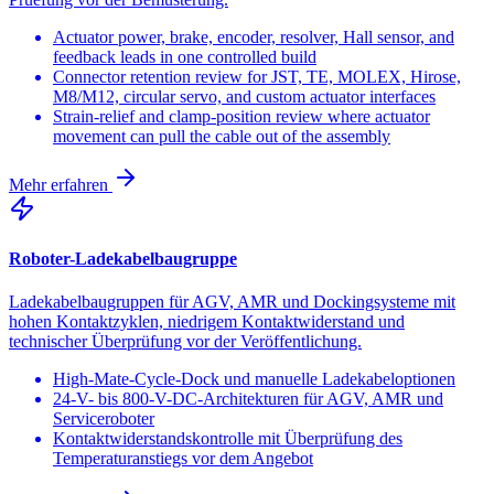
Actuator power, brake, encoder, resolver, Hall sensor, and
feedback leads in one controlled build
Connector retention review for JST, TE, MOLEX, Hirose,
M8/M12, circular servo, and custom actuator interfaces
Strain-relief and clamp-position review where actuator
movement can pull the cable out of the assembly
Mehr erfahren
Roboter-Ladekabelbaugruppe
Ladekabelbaugruppen für AGV, AMR und Dockingsysteme mit
hohen Kontaktzyklen, niedrigem Kontaktwiderstand und
technischer Überprüfung vor der Veröffentlichung.
High-Mate-Cycle-Dock und manuelle Ladekabeloptionen
24-V- bis 800-V-DC-Architekturen für AGV, AMR und
Serviceroboter
Kontaktwiderstandskontrolle mit Überprüfung des
Temperaturanstiegs vor dem Angebot