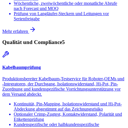
Wöchentliche, zweiwöchentliche oder monatliche Abrufe
nach Forecast und MOQ
Prüfung von Langläufer-Steckern und Leitungen vor
Serienfreigabe
Mehr erfahren
Qualität und Compliance
5
Kabelbaumprüfung
Produktionsbereiter Kabelbaum-Testservice für Roboter-OEMs und
-Integratoren, der Durchgang, Isolationswiderstand, Hi-Pot, Pin-
Zuordnung und kundenspezifische Vorrichtungsunterstützung vor
dem Versand abdeckt.
Kontinuität, Pin-Mapping, Isolationswiderstand und Hi-Pot-
Abdeckung abgestimmt auf das Zeichnungsrisiko
Optionaler Crimp-Zugtest, Kontaktwiderstand, Polarität und
Etikettenprüfung
Kundenspezifische oder halbkundenspezifische