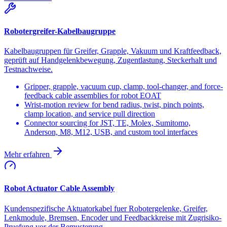
Robotergreifer-Kabelbaugruppe
Kabelbaugruppen für Greifer, Grapple, Vakuum und Kraftfeedback,
geprüft auf Handgelenkbewegung, Zugentlastung, Steckerhalt und
Testnachweise.
Gripper, grapple, vacuum cup, clamp, tool-changer, and force-
feedback cable assemblies for robot EOAT
Wrist-motion review for bend radius, twist, pinch points,
clamp location, and service pull direction
Connector sourcing for JST, TE, Molex, Sumitomo,
Anderson, M8, M12, USB, and custom tool interfaces
Mehr erfahren
Robot Actuator Cable Assembly
Kundenspezifische Aktuatorkabel fuer Robotergelenke, Greifer,
Lenkmodule, Bremsen, Encoder und Feedbackkreise mit Zugrisiko-
Pruefung vor der Bemusterung.