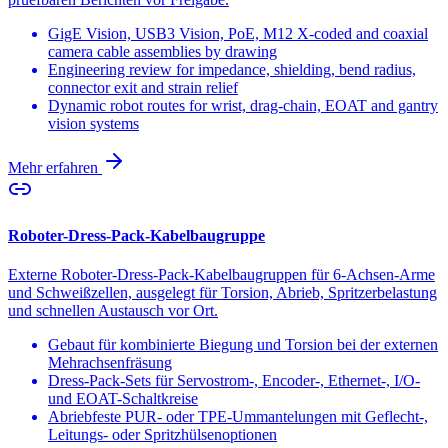
GigE Vision, USB3 Vision, PoE, M12 X-coded and coaxial
camera cable assemblies by drawing
Engineering review for impedance, shielding, bend radius,
connector exit and strain relief
Dynamic robot routes for wrist, drag-chain, EOAT and gantry
vision systems
Mehr erfahren
Roboter-Dress-Pack-Kabelbaugruppe
Externe Roboter-Dress-Pack-Kabelbaugruppen für 6-Achsen-Arme
und Schweißzellen, ausgelegt für Torsion, Abrieb, Spritzerbelastung
und schnellen Austausch vor Ort.
Gebaut für kombinierte Biegung und Torsion bei der externen
Mehrachsenfräsung
Dress-Pack-Sets für Servostrom-, Encoder-, Ethernet-, I/O-
und EOAT-Schaltkreise
Abriebfeste PUR- oder TPE-Ummantelungen mit Geflecht-,
Leitungs- oder Spritzhülsenoptionen