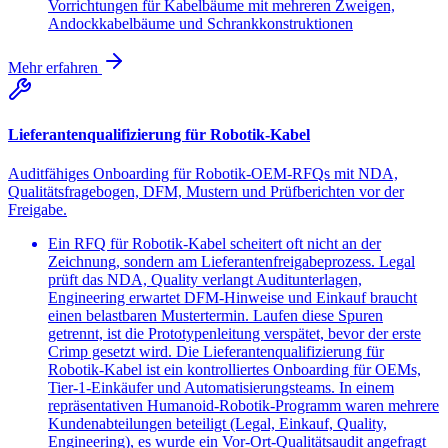
Vorrichtungen für Kabelbäume mit mehreren Zweigen,
Andockkabelbäume und Schrankkonstruktionen
Mehr erfahren
Lieferantenqualifizierung für Robotik-Kabel
Auditfähiges Onboarding für Robotik-OEM-RFQs mit NDA,
Qualitätsfragebogen, DFM, Mustern und Prüfberichten vor der
Freigabe.
Ein RFQ für Robotik-Kabel scheitert oft nicht an der
Zeichnung, sondern am Lieferantenfreigabeprozess. Legal
prüft das NDA, Quality verlangt Auditunterlagen,
Engineering erwartet DFM-Hinweise und Einkauf braucht
einen belastbaren Mustertermin. Laufen diese Spuren
getrennt, ist die Prototypenleitung verspätet, bevor der erste
Crimp gesetzt wird. Die Lieferantenqualifizierung für
Robotik-Kabel ist ein kontrolliertes Onboarding für OEMs,
Tier-1-Einkäufer und Automatisierungsteams. In einem
repräsentativen Humanoid-Robotik-Programm waren mehrere
Kundenabteilungen beteiligt (Legal, Einkauf, Quality,
Engineering), es wurde ein Vor-Ort-Qualitätsaudit angefragt