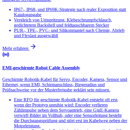
IP67-, IP68- und IP69K-Strategie nach realer Exposition statt
Katalogangabe
Vergleich von Umspritzung, Klebeschrumpfschlauch,
gedichtetem Backshell und feldtauschbarem Stecker
PUR-, TPE-, PVC- und Silikonmantel nach Chemie, Abrieb
und Flexlast ausgewählt
Mehr erfahren
EMI-geschirmte Robot Cable Assembly
Geschirmte Robotik-Kabel für Servo, Encoder, Kamera, Sensor und
Ethernet, wenn EMI, Schirmanschluss, Biegeradius und
Prüfnachweise vor der Musterfreigabe geklärt sein müssen.
Eine RFQ für geschirmte Robotik-Kabel entsteht oft erst,
wenn der Prototyp unruhig wird: Encoder verlieren
Zählimpulse neben dem Servoantrieb, eine GigE-Kamera
verwirft Bilder im Vollhub, oder eine Sensorleitung besteht
die Durchgangsprüfung und stört erst im Kabelweg neben der
Motorleistung.