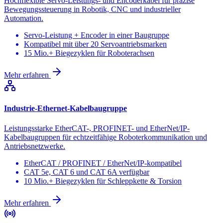
Hochflexible Servo-Leistungs- und Encoderkabel für präzise
Bewegungssteuerung in Robotik, CNC und industrieller
Automation.
Servo-Leistung + Encoder in einer Baugruppe
Kompatibel mit über 20 Servoantriebsmarken
15 Mio.+ Biegezyklen für Roboterachsen
Mehr erfahren
Industrie-Ethernet-Kabelbaugruppe
Leistungsstarke EtherCAT-, PROFINET- und EtherNet/IP-
Kabelbaugruppen für echtzeitfähige Roboterkommunikation und
Antriebsnetzwerke.
EtherCAT / PROFINET / EtherNet/IP-kompatibel
CAT 5e, CAT 6 und CAT 6A verfügbar
10 Mio.+ Biegezyklen für Schleppkette & Torsion
Mehr erfahren