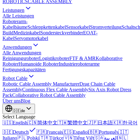
ROBOTICS
CABLE ASSEMBLY
Leistungen
Alle Leistungen
Roboterarm-
Kabelbäume
Schleppkettenkabel
Sensorkabel
Stromverteilung
Schaltsc
Build
Medizinkabel
Sondersteckverbinder
EOAT-
Kabel
Servomotorkabel
Anwendungen
Alle Anwendungen
Reinigungsroboter
Logistikroboter
FTF & AMR
Kollaborative
Roboter
Humanoide Roboter
Industrieroboterarme
Fertigungskapazitäten
Robot Cable
Robotic Cable Assembly Manufacturer
Drag Chain Cable
Assembly
Continuous Flex Cable Assembly
Six Axis Robot Dress
Pack
Collaborative Robot Cable Assembly
Über uns
Blog
🇩🇪
de
Select Language
🇺🇸
English
🇨🇳
简体中文
🇹🇼
繁體中文
🇯🇵
日本語
🇰🇷
한국어
🇩🇪
Deutsch
🇫🇷
Français
🇪🇸
Español
🇧🇷
Português
🇮🇹
Italiano
🇵🇱
Polski
🇹🇷
Türkçe
🇻🇳
Tiếng Việt
🇸🇦
العربية
🇳🇱