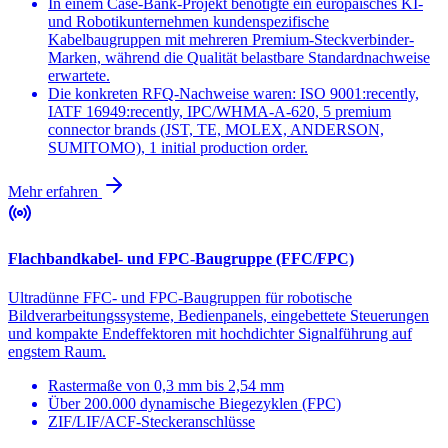
In einem Case-Bank-Projekt benötigte ein europäisches KI-
und Robotikunternehmen kundenspezifische
Kabelbaugruppen mit mehreren Premium-Steckverbinder-
Marken, während die Qualität belastbare Standardnachweise
erwartete.
Die konkreten RFQ-Nachweise waren: ISO 9001:recently,
IATF 16949:recently, IPC/WHMA-A-620, 5 premium
connector brands (JST, TE, MOLEX, ANDERSON,
SUMITOMO), 1 initial production order.
Mehr erfahren
Flachbandkabel- und FPC-Baugruppe (FFC/FPC)
Ultradünne FFC- und FPC-Baugruppen für robotische
Bildverarbeitungssysteme, Bedienpanels, eingebettete Steuerungen
und kompakte Endeffektoren mit hochdichter Signalführung auf
engstem Raum.
Rastermaße von 0,3 mm bis 2,54 mm
Über 200.000 dynamische Biegezyklen (FPC)
ZIF/LIF/ACF-Steckeranschlüsse