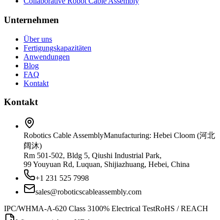
Collaborative Robot Cable Assembly
Unternehmen
Über uns
Fertigungskapazitäten
Anwendungen
Blog
FAQ
Kontakt
Kontakt
Robotics Cable Assembly
Manufacturing: Hebei Cloom (河北
阔沐)
Rm 501-502, Bldg 5, Qiushi Industrial Park,
99 Youyuan Rd, Luquan, Shijiazhuang, Hebei, China
+1 231 525 7998
sales@roboticscableassembly.com
IPC/WHMA-A-620 Class 3
100% Electrical Test
RoHS / REACH