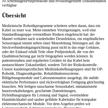
10 Arbeitstagen
Prüfprotokolle und revisionsgeführte Dokumentation
verfügbar
Übersicht
Medizinische Robotikprogramme scheitern selten daran, dass ein
Kabel zu teuer war. Meist entstehen Verzögerungen, weil eine
Standardbaugruppe vermeidbare Risiken eingebracht hat: der
Mantel verhärtet nach wiederholter Desinfektion, ein empfindliches
Sensorsignal nimmt neben einer Motorleitung Störungen auf, die
Steckverbinderabgangsrichtung passt nicht in das enge Gehäuse,
oder der Einkauf erhält Teile ohne Prüfprotokoll, die von der
Qualitätssicherung gar nicht freigegeben werden können. In
patientennahen und regulierten Geräten ist das Kabel kein
austauschbarer Zukaufartikel, sondern Teil der Risikokontrolle.
Unsere kundenspezifischen Medizinkabelbaugruppen sind für OP-
Robotik, Diagnostikgeräte, Rehabilitationssysteme,
Bildgebungsmodule und Laborautomation ausgelegt, die stabile
elektrische Performance und rückverfolgbare Fertigung gleichzeitig
brauchen. Wir fertigen rauscharme Sensorkabel, miniaturisierte
Innenverkabelungen, geschirmte Datenleitungen,
Hybridbaugruppen für Leistung und Signal, overmoldete
Handstückkabel und sauber geführte Kabelsätze für kompakte
elektromechanische Module. Vor dem Angebot prüfen wir