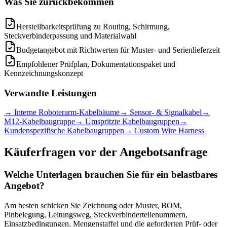
Was Sie zurückbekommen
Herstellbarkeitsprüfung zu Routing, Schirmung,
Steckverbinderpassung und Materialwahl
Budgetangebot mit Richtwerten für Muster- und Serienlieferzeit
Empfohlener Prüfplan, Dokumentationspaket und
Kennzeichnungskonzept
Verwandte Leistungen
→
Interne Roboterarm-Kabelbäume
→
Sensor- & Signalkabel
→
M12-Kabelbaugruppe
→
Umspritzte Kabelbaugruppen
→
Kundenspezifische Kabelbaugruppen
→
Custom Wire Harness
Käuferfragen vor der Angebotsanfrage
Welche Unterlagen brauchen Sie für ein belastbares
Angebot?
Am besten schicken Sie Zeichnung oder Muster, BOM,
Pinbelegung, Leitungsweg, Steckverbinderteilenummern,
Einsatzbedingungen, Mengenstaffel und die geforderten Prüf- oder