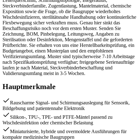
Leiterquerschnitt, Schirmungstopologie, Biegeradius,
Steckverbinderfamilie, Zugentlastung, Mantelmaterial, chemische
Exposition sowie die Frage, ob die Baugruppe wiederholtes
Wischdesinfizieren, sterilitätsnahe Handhabung oder kontinuierliche
Flexbewegung sicher verkraften muss. Genau hier sinkt das
Beschaffungsrisiko noch vor dem ersten Muster. Senden Sie
Zeichnung, BOM, Pinbelegung, Leitungsweg, Angaben zu
Sterilisation oder Desinfektion, Mengenstaffel und die geforderten
Prüfberichte. Sie erhalten von uns eine Herstellbarkeitsprüfung, ein
Budgetangebot, einen Musterplan und den empfohlenen
Verifizierungsumfang. Muster sind typischerweise 7-10 Arbeitstage
nach Spezifikationsprüfung verfügbar; freigegebene Serienaufträge
laufen je nach Material, Steckverbinderbeschaffung und
Validierungsumfang meist in 3-5 Wochen.
Hauptmerkmale
Rauscharme Signal- und Schirmungsauslegung für Sensorik,
Bildgebung und patientennahe Elektronik
Silikon-, TPU-, TPE- und PTFE-Mäntel passend zu
Wischdesinfektion oder chemischer Belastung
Miniaturisierte, hybride und overmoldete Ausführungen für
kompakte medizinische Baugruppen