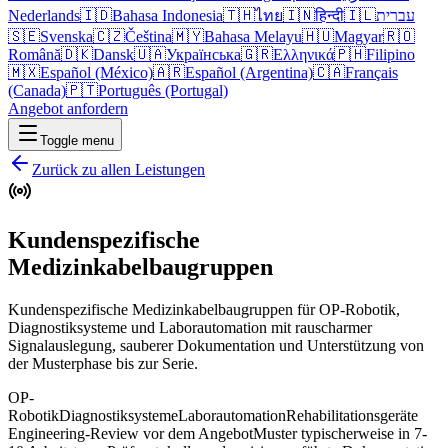
Nederlands
🇮🇩
Bahasa Indonesia
🇹🇭
ไทย
🇮🇳
हिन्दी
🇮🇱
עברית
🇸🇪
Svenska
🇨🇿
Čeština
🇲🇾
Bahasa Melayu
🇭🇺
Magyar
🇷🇴
Română
🇩🇰
Dansk
🇺🇦
Українська
🇬🇷
Ελληνικά
🇵🇭
Filipino
🇲🇽
Español (México)
🇦🇷
Español (Argentina)
🇨🇦
Français
(Canada)
🇵🇹
Português (Portugal)
Angebot anfordern
Toggle menu
Zurück zu allen Leistungen
Kundenspezifische
Medizinkabelbaugruppen
Kundenspezifische Medizinkabelbaugruppen für OP-Robotik,
Diagnostiksysteme und Laborautomation mit rauscharmer
Signalauslegung, sauberer Dokumentation und Unterstützung von
der Musterphase bis zur Serie.
OP-
Robotik
Diagnostiksysteme
Laborautomation
Rehabilitationsgeräte
Engineering-Review vor dem Angebot
Muster typischerweise in 7-