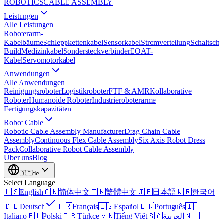
ROBOTICS
CABLE ASSEMBLY
Leistungen
Alle Leistungen
Roboterarm-
Kabelbäume
Schleppkettenkabel
Sensorkabel
Stromverteilung
Schaltsc
Build
Medizinkabel
Sondersteckverbinder
EOAT-
Kabel
Servomotorkabel
Anwendungen
Alle Anwendungen
Reinigungsroboter
Logistikroboter
FTF & AMR
Kollaborative
Roboter
Humanoide Roboter
Industrieroboterarme
Fertigungskapazitäten
Robot Cable
Robotic Cable Assembly Manufacturer
Drag Chain Cable
Assembly
Continuous Flex Cable Assembly
Six Axis Robot Dress
Pack
Collaborative Robot Cable Assembly
Über uns
Blog
🇩🇪
de
Select Language
🇺🇸
English
🇨🇳
简体中文
🇹🇼
繁體中文
🇯🇵
日本語
🇰🇷
한국어
🇩🇪
Deutsch
🇫🇷
Français
🇪🇸
Español
🇧🇷
Português
🇮🇹
Italiano
🇵🇱
Polski
🇹🇷
Türkçe
🇻🇳
Tiếng Việt
🇸🇦
العربية
🇳🇱