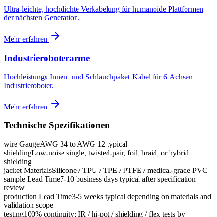
Ultra-leichte, hochdichte Verkabelung für humanoide Plattformen
der nächsten Generation.
Mehr erfahren
Industrieroboterarme
Hochleistungs-Innen- und Schlauchpaket-Kabel für 6-Achsen-
Industrieroboter.
Mehr erfahren
Technische Spezifikationen
wire Gauge
AWG 34 to AWG 12 typical
shielding
Low-noise single, twisted-pair, foil, braid, or hybrid
shielding
jacket Materials
Silicone / TPU / TPE / PTFE / medical-grade PVC
sample Lead Time
7-10 business days typical after specification
review
production Lead Time
3-5 weeks typical depending on materials and
validation scope
testing
100% continuity; IR / hi-pot / shielding / flex tests by