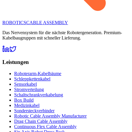
ROBOTICS
CABLE ASSEMBLY
Das Nervensystem für die nächste Robotergeneration. Premium-
Kabelbaugruppen mit schneller Lieferung.
Leistungen
Roboterarm-Kabelbäume
Schleppkettenkabel
Sensorkabel
Stromverteilung
Schaltschrankverkabelung
Box Build
Medizinkabel
Sondersteckverbinder
Robotic Cable Assembly Manufacturer
Drag Chain Cable Assembly
Continuous Flex Cable Assembly
Six Axis Robot Dress Pack