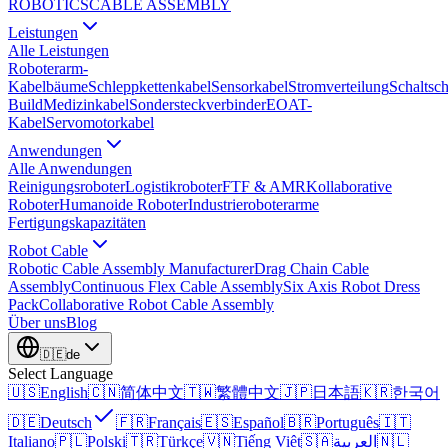
ROBOTICS
CABLE ASSEMBLY
Leistungen
Alle Leistungen
Roboterarm-
Kabelbäume
Schleppkettenkabel
Sensorkabel
Stromverteilung
Schaltsc
Build
Medizinkabel
Sondersteckverbinder
EOAT-
Kabel
Servomotorkabel
Anwendungen
Alle Anwendungen
Reinigungsroboter
Logistikroboter
FTF & AMR
Kollaborative
Roboter
Humanoide Roboter
Industrieroboterarme
Fertigungskapazitäten
Robot Cable
Robotic Cable Assembly Manufacturer
Drag Chain Cable
Assembly
Continuous Flex Cable Assembly
Six Axis Robot Dress
Pack
Collaborative Robot Cable Assembly
Über uns
Blog
🇩🇪
de
Select Language
🇺🇸
English
🇨🇳
简体中文
🇹🇼
繁體中文
🇯🇵
日本語
🇰🇷
한국어
🇩🇪
Deutsch
🇫🇷
Français
🇪🇸
Español
🇧🇷
Português
🇮🇹
Italiano
🇵🇱
Polski
🇹🇷
Türkçe
🇻🇳
Tiếng Việt
🇸🇦
العربية
🇳🇱