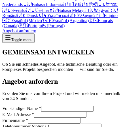
Nederlands
🇮🇩
Bahasa Indonesia
🇹🇭
ไทย
🇮🇳
हिन्दी
🇮🇱
עברית
🇸🇪
Svenska
🇨🇿
Čeština
🇲🇾
Bahasa Melayu
🇭🇺
Magyar
🇷🇴
Română
🇩🇰
Dansk
🇺🇦
Українська
🇬🇷
Ελληνικά
🇵🇭
Filipino
🇲🇽
Español (México)
🇦🇷
Español (Argentina)
🇨🇦
Français
(Canada)
🇵🇹
Português (Portugal)
Angebot anfordern
Toggle menu
GEMEINSAM
ENTWICKELN
Ob Sie ein schnelles Angebot, eine technische Beratung oder ein
komplexes Projekt besprechen möchten — wir sind für Sie da.
Angebot anfordern
Erzählen Sie uns von Ihrem Projekt und wir melden uns innerhalb
von 24 Stunden.
Vollständiger Name
*
E-Mail-Adresse
*
Firmenname
*
Telefonnummer (optional)