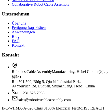
Collaborative Robot Cable Assembly
Unternehmen
Über uns
Fertigungskapazitäten
Anwendungen
Blog
FAQ
Kontakt
Kontakt
Robotics Cable Assembly
Manufacturing: Hebei Cloom (河北
阔沐)
Rm 501-502, Bldg 5, Qiushi Industrial Park,
99 Youyuan Rd, Luquan, Shijiazhuang, Hebei, China
+1 231 525 7998
sales@roboticscableassembly.com
IPC/WHMA-A-620 Class 3
100% Electrical Test
RoHS / REACH