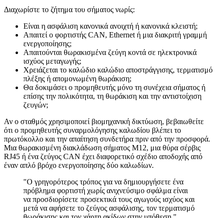
Διαχωρίστε το ζήτημα του σήματος νωρίς:
Είναι η ασφάλιση κανονικά ανοιχτή ή κανονικά κλειστή;
Απαιτεί ο φορτιστής CAN, Ethernet ή μια διακριτή γραμμή
ενεργοποίησης;
Απαιτούνται θωρακισμένα ζεύγη κοντά σε ηλεκτρονικά
ισχύος μεταγωγής;
Χρειάζεται το καλώδιο καλώδιο αποστράγγισης, τερματισμό
πλέξης ή απομονωμένη θωράκιση;
Θα δοκιμάσει ο προμηθευτής μόνο τη συνέχεια σήματος ή
επίσης την πολικότητα, τη θωράκιση και την αντιστοίχιση
ζευγών;
Αν ο σταθμός χρησιμοποιεί βιομηχανική δικτύωση, βεβαιωθείτε
ότι ο προμηθευτής συναρμολόγησης καλωδίου βλέπει το
πρωτόκολλο και την απαίτηση συνδετήρα πριν από την προσφορά.
Μια θωρακισμένη διακλάδωση σήματος M12, μια θύρα σέρβις
RJ45 ή ένα ζεύγος CAN έχει διαφορετικό σχέδιο αποδοχής από
έναν απλό βρόχο ενεργοποίησης δύο καλωδίων.
"Ο γρηγορότερος τρόπος για να δημιουργήσετε ένα
πρόβλημα φορτιστή χωρίς ανιχνεύσιμο σφάλμα είναι
να προσδιορίσετε προσεκτικά τους αγωγούς ισχύος και
μετά να αφήσετε το ζεύγος ασφάλισης, τον τερματισμό
θωράκισης και τον χάρτη ακίδων στην υπόθεση."