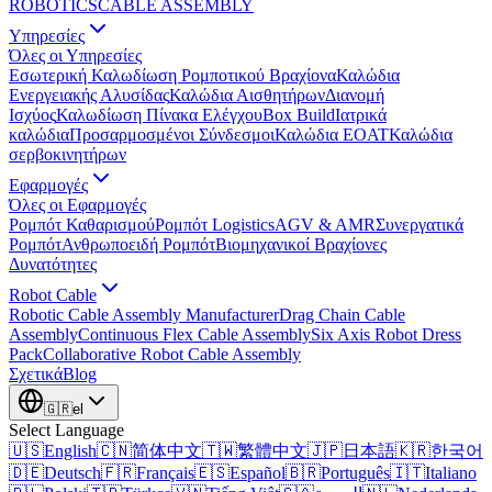
ROBOTICS
CABLE ASSEMBLY
Υπηρεσίες
Όλες οι Υπηρεσίες
Εσωτερική Καλωδίωση Ρομποτικού Βραχίονα
Καλώδια
Ενεργειακής Αλυσίδας
Καλώδια Αισθητήρων
Διανομή
Ισχύος
Καλωδίωση Πίνακα Ελέγχου
Box Build
Ιατρικά
καλώδια
Προσαρμοσμένοι Σύνδεσμοι
Καλώδια EOAT
Καλώδια
σερβοκινητήρων
Εφαρμογές
Όλες οι Εφαρμογές
Ρομπότ Καθαρισμού
Ρομπότ Logistics
AGV & AMR
Συνεργατικά
Ρομπότ
Ανθρωποειδή Ρομπότ
Βιομηχανικοί Βραχίονες
Δυνατότητες
Robot Cable
Robotic Cable Assembly Manufacturer
Drag Chain Cable
Assembly
Continuous Flex Cable Assembly
Six Axis Robot Dress
Pack
Collaborative Robot Cable Assembly
Σχετικά
Blog
🇬🇷
el
Select Language
🇺🇸
English
🇨🇳
简体中文
🇹🇼
繁體中文
🇯🇵
日本語
🇰🇷
한국어
🇩🇪
Deutsch
🇫🇷
Français
🇪🇸
Español
🇧🇷
Português
🇮🇹
Italiano