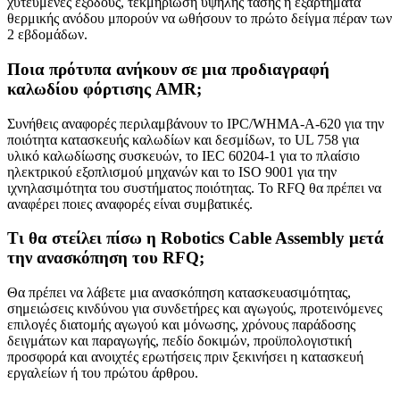
χυτευμένες εξόδους, τεκμηρίωση υψηλής τάσης ή εξαρτήματα
θερμικής ανόδου μπορούν να ωθήσουν το πρώτο δείγμα πέραν των
2 εβδομάδων.
Ποια πρότυπα ανήκουν σε μια προδιαγραφή
καλωδίου φόρτισης AMR;
Συνήθεις αναφορές περιλαμβάνουν το IPC/WHMA-A-620 για την
ποιότητα κατασκευής καλωδίων και δεσμίδων, το UL 758 για
υλικό καλωδίωσης συσκευών, το IEC 60204-1 για το πλαίσιο
ηλεκτρικού εξοπλισμού μηχανών και το ISO 9001 για την
ιχνηλασιμότητα του συστήματος ποιότητας. Το RFQ θα πρέπει να
αναφέρει ποιες αναφορές είναι συμβατικές.
Τι θα στείλει πίσω η Robotics Cable Assembly μετά
την ανασκόπηση του RFQ;
Θα πρέπει να λάβετε μια ανασκόπηση κατασκευασιμότητας,
σημειώσεις κινδύνου για συνδετήρες και αγωγούς, προτεινόμενες
επιλογές διατομής αγωγού και μόνωσης, χρόνους παράδοσης
δειγμάτων και παραγωγής, πεδίο δοκιμών, προϋπολογιστική
προσφορά και ανοιχτές ερωτήσεις πριν ξεκινήσει η κατασκευή
εργαλείων ή του πρώτου άρθρου.