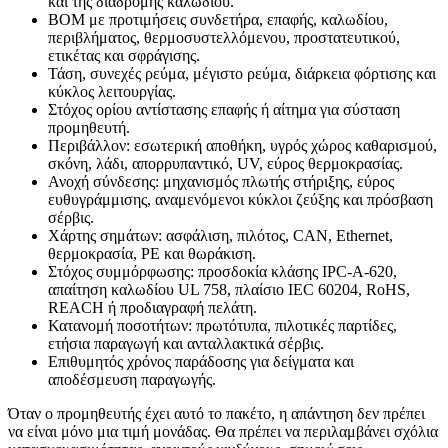
και της διαδρομής καλωδίου.
BOM με προτιμήσεις συνδετήρα, επαφής, καλωδίου,
περιβλήματος, θερμοσυστελλόμενου, προστατευτικού,
ετικέτας και σφράγισης.
Τάση, συνεχές ρεύμα, μέγιστο ρεύμα, διάρκεια φόρτισης και
κύκλος λειτουργίας.
Στόχος ορίου αντίστασης επαφής ή αίτημα για σύσταση
προμηθευτή.
Περιβάλλον: εσωτερική αποθήκη, υγρός χώρος καθαρισμού,
σκόνη, λάδι, απορρυπαντικό, UV, εύρος θερμοκρασίας.
Ανοχή σύνδεσης: μηχανισμός πλωτής στήριξης, εύρος
ευθυγράμμισης, αναμενόμενοι κύκλοι ζεύξης και πρόσβαση
σέρβις.
Χάρτης σημάτων: ασφάλιση, πιλότος, CAN, Ethernet,
θερμοκρασία, PE και θωράκιση.
Στόχος συμμόρφωσης: προσδοκία κλάσης IPC-A-620,
απαίτηση καλωδίου UL 758, πλαίσιο IEC 60204, RoHS,
REACH ή προδιαγραφή πελάτη.
Κατανομή ποσοτήτων: πρωτότυπα, πιλοτικές παρτίδες,
ετήσια παραγωγή και ανταλλακτικά σέρβις.
Επιθυμητός χρόνος παράδοσης για δείγματα και
αποδέσμευση παραγωγής.
Όταν ο προμηθευτής έχει αυτό το πακέτο, η απάντηση δεν πρέπει
να είναι μόνο μια τιμή μονάδας. Θα πρέπει να περιλαμβάνει σχόλια