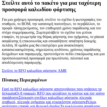
Στείλτε αυτό το πακέτο για μια ταχύτερη
προσφορά καλωδίου φόρτισης
Για μια χρήσιμη προσφορά, στείλτε το σχέδιο ή φωτογραφίες του
σταθμού, το BOM, την κατανομή ποσοτήτων, το περιβάλλον, το
προφίλ τάσης/ρεύματος, τον επιθυμητό χρόνο παράδοσης και τον
στόχο συμμόρφωσης. Συμπεριλάβετε το σχέδιο του μπλοκ
επαφών, τη γεωμετρία της θύρας φόρτισης του οχήματος, το pinout
ασφάλισης ή επικοινωνίας και οποιαδήποτε απαίτηση δοκιμής
πελάτη. Η ομάδα μας θα επιστρέψει μια ανασκόπηση
κατασκευασιμότητας, σημειώσεις κινδύνου, χρόνους παράδοσης
δειγμάτων και παραγωγής, προτεινόμενο πεδίο επικύρωσης και μια
προϋπολογιστική προσφορά για πρωτότυπο, πιλοτικό και
αποδέσμευση παραγωγής.
Στείλτε το RFQ καλωδίου φόρτισης AMR
Πίνακας Περιεχομένων
Γιατί τα RFQ καλωδίων φόρτισης αποτυγχάνουν πριν φτάσουν τα
δείγματα
Οι 8 γραμμές RFQ που αλλάζουν το κόστος και τον χρόνο
παράδοσης
Σύγκριση σχεδίων καλωδίων φόρτισης πλευράς
σταθμού, πλευράς οχήματος και χειροκίνητης φόρτισης
Ρεύμα,
αντίσταση επαφής και θερμική άνοδος
Τα κυκλώματα ασφάλισης