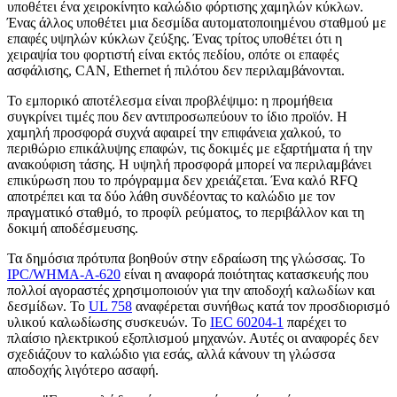
υποθέτει ένα χειροκίνητο καλώδιο φόρτισης χαμηλών κύκλων.
Ένας άλλος υποθέτει μια δεσμίδα αυτοματοποιημένου σταθμού με
επαφές υψηλών κύκλων ζεύξης. Ένας τρίτος υποθέτει ότι η
χειραψία του φορτιστή είναι εκτός πεδίου, οπότε οι επαφές
ασφάλισης, CAN, Ethernet ή πιλότου δεν περιλαμβάνονται.
Το εμπορικό αποτέλεσμα είναι προβλέψιμο: η προμήθεια
συγκρίνει τιμές που δεν αντιπροσωπεύουν το ίδιο προϊόν. Η
χαμηλή προσφορά συχνά αφαιρεί την επιφάνεια χαλκού, το
περιθώριο επικάλυψης επαφών, τις δοκιμές με εξαρτήματα ή την
ανακούφιση τάσης. Η υψηλή προσφορά μπορεί να περιλαμβάνει
επικύρωση που το πρόγραμμα δεν χρειάζεται. Ένα καλό RFQ
αποτρέπει και τα δύο λάθη συνδέοντας το καλώδιο με τον
πραγματικό σταθμό, το προφίλ ρεύματος, το περιβάλλον και τη
δοκιμή αποδέσμευσης.
Τα δημόσια πρότυπα βοηθούν στην εδραίωση της γλώσσας. Το
IPC/WHMA-A-620
είναι η αναφορά ποιότητας κατασκευής που
πολλοί αγοραστές χρησιμοποιούν για την αποδοχή καλωδίων και
δεσμίδων. Το
UL 758
αναφέρεται συνήθως κατά τον προσδιορισμό
υλικού καλωδίωσης συσκευών. Το
IEC 60204-1
παρέχει το
πλαίσιο ηλεκτρικού εξοπλισμού μηχανών. Αυτές οι αναφορές δεν
σχεδιάζουν το καλώδιο για εσάς, αλλά κάνουν τη γλώσσα
αποδοχής λιγότερο ασαφή.