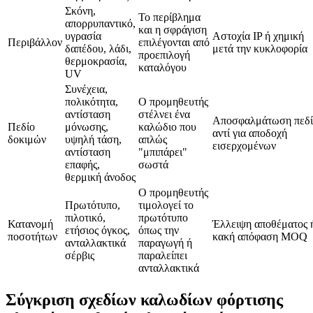
Σκόνη,
Το περίβλημα
απορρυπαντικό,
και η σφράγιση
υγρασία
Αστοχία IP ή χημική
Περιβάλλον
επιλέγονται από
δαπέδου, λάδι,
μετά την κυκλοφορία
προεπιλογή
θερμοκρασία,
καταλόγου
UV
Συνέχεια,
πολικότητα,
Ο προμηθευτής
αντίσταση
στέλνει ένα
Αποσφαλμάτωση πεδί
Πεδίο
μόνωσης,
καλώδιο που
αντί για αποδοχή
δοκιμών
υψηλή τάση,
απλώς
εισερχομένων
αντίσταση
"μπιπάρει"
επαφής,
σωστά
θερμική άνοδος
Ο προμηθευτής
Πρωτότυπο,
τιμολογεί το
πιλοτικό,
πρωτότυπο
Κατανομή
Έλλειψη αποθέματος 
ετήσιος όγκος,
όπως την
ποσοτήτων
κακή απόφαση MOQ
ανταλλακτικά
παραγωγή ή
σέρβις
παραλείπει
ανταλλακτικά
Σύγκριση σχεδίων καλωδίων φόρτισης