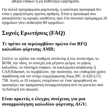
φθορά επαφών ή μη διαθέσιμα εξαρτήματα.
Για πολλά προγράμματα ρομποτικής, η καλύτερη προσφορά δεν
είναι ο χαμηλότερος πρώτος αριθμός. Είναι η προσφορά που
αποκαλύπτει τις κρυφές υποθέσεις πριν ένα πιλοτικό πρόγραμμα 20
οχημάτων γίνει ανάκληση 80 οχημάτων.
Συχνές Ερωτήσεις (FAQ)
Τι πρέπει να περιλαμβάνει πρώτα ένα RFQ
καλωδίου φόρτισης AMR;
Στείλτε το σχέδιο του σταθμού σύνδεσης ή του συνδετήρα, το
BOM, την τάση, το συνεχές και μέγιστο ρεύμα, το μήκος
καλωδίου, το σύστημα επαφών, τα κυκλώματα ασφάλισης ή
CAN/Ethernet, το περιβάλλον, την ποσότητα, τον επιθυμητό χρόνο
παράδοσης και τον στόχο συμμόρφωσης όπως IPC-A-620 ή UL
758. Αυτές οι 10 εισροές επιτρέπουν σε έναν προμηθευτή να
προσφέρει την πραγματική συναρμολόγηση αντί να μαντεύει από
τη διατομή του αγωγού.
Είναι αρκετός ο έλεγχος συνέχειας για μια
συναρμολόγηση καλωδίου φόρτισης AGV;