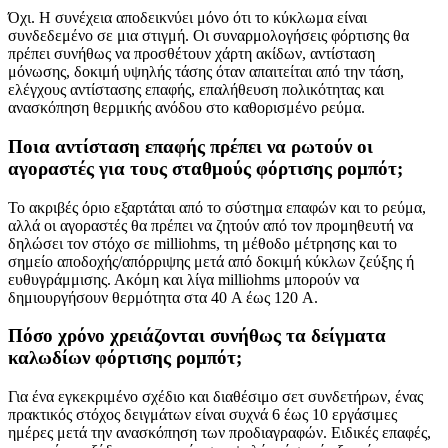
Όχι. Η συνέχεια αποδεικνύει μόνο ότι το κύκλωμα είναι
συνδεδεμένο σε μια στιγμή. Οι συναρμολογήσεις φόρτισης θα
πρέπει συνήθως να προσθέτουν χάρτη ακίδων, αντίσταση
μόνωσης, δοκιμή υψηλής τάσης όταν απαιτείται από την τάση,
ελέγχους αντίστασης επαφής, επαλήθευση πολικότητας και
ανασκόπηση θερμικής ανόδου στο καθορισμένο ρεύμα.
Ποια αντίσταση επαφής πρέπει να ρωτούν οι
αγοραστές για τους σταθμούς φόρτισης ρομπότ;
Το ακριβές όριο εξαρτάται από το σύστημα επαφών και το ρεύμα,
αλλά οι αγοραστές θα πρέπει να ζητούν από τον προμηθευτή να
δηλώσει τον στόχο σε milliohms, τη μέθοδο μέτρησης και το
σημείο αποδοχής/απόρριψης μετά από δοκιμή κύκλων ζεύξης ή
ευθυγράμμισης. Ακόμη και λίγα milliohms μπορούν να
δημιουργήσουν θερμότητα στα 40 A έως 120 A.
Πόσο χρόνο χρειάζονται συνήθως τα δείγματα
καλωδίων φόρτισης ρομπότ;
Για ένα εγκεκριμένο σχέδιο και διαθέσιμο σετ συνδετήρων, ένας
πρακτικός στόχος δειγμάτων είναι συχνά 6 έως 10 εργάσιμες
ημέρες μετά την ανασκόπηση των προδιαγραφών. Ειδικές επαφές,