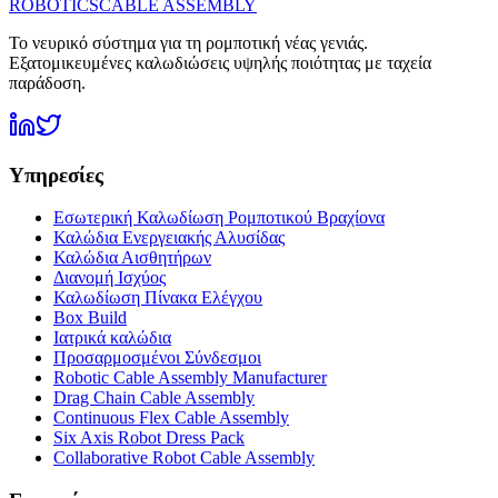
ROBOTICS
CABLE ASSEMBLY
Το νευρικό σύστημα για τη ρομποτική νέας γενιάς.
Εξατομικευμένες καλωδιώσεις υψηλής ποιότητας με ταχεία
παράδοση.
Υπηρεσίες
Εσωτερική Καλωδίωση Ρομποτικού Βραχίονα
Καλώδια Ενεργειακής Αλυσίδας
Καλώδια Αισθητήρων
Διανομή Ισχύος
Καλωδίωση Πίνακα Ελέγχου
Box Build
Ιατρικά καλώδια
Προσαρμοσμένοι Σύνδεσμοι
Robotic Cable Assembly Manufacturer
Drag Chain Cable Assembly
Continuous Flex Cable Assembly
Six Axis Robot Dress Pack
Collaborative Robot Cable Assembly