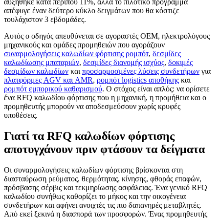
αυξήθηκε κατά περίπου 11%, αλλά το πιλοτικό πρόγραμμα
απέφυγε έναν δεύτερο κύκλο δειγμάτων που θα κόστιζε
τουλάχιστον 3 εβδομάδες.
Αυτός ο οδηγός απευθύνεται σε αγοραστές OEM, ηλεκτρολόγους
μηχανικούς και ομάδες προμηθειών που αγοράζουν
συναρμολογήσεις καλωδίων φόρτισης ρομπότ
,
δεσμίδες
καλωδίωσης μπαταριών
,
δεσμίδες διανομής ισχύος
,
δοκιμές
δεσμίδων καλωδίων
και
προσαρμοσμένες λύσεις συνδετήρων
για
πλατφόρμες AGV και AMR
,
ρομπότ logistics αποθήκης
και
ρομπότ εμπορικού καθαρισμού
. Ο στόχος είναι απλός: να ορίσετε
ένα RFQ καλωδίου φόρτισης που η μηχανική, η προμήθεια και ο
προμηθευτής μπορούν να αποδεσμεύσουν χωρίς κρυφές
υποθέσεις.
Γιατί τα RFQ καλωδίων φόρτισης
αποτυγχάνουν πριν φτάσουν τα δείγματα
Οι συναρμολογήσεις καλωδίων φόρτισης βρίσκονται στη
διασταύρωση ρεύματος, θερμότητας, κίνησης, φθοράς επαφών,
πρόσβασης σέρβις και τεκμηρίωσης ασφάλειας. Ένα γενικό RFQ
καλωδίου συνήθως καθορίζει το μήκος και την οικογένεια
συνδετήρων και αφήνει ανοιχτές τις πιο δαπανηρές μεταβλητές.
Από εκεί ξεκινά η διασπορά των προσφορών. Ένας προμηθευτής