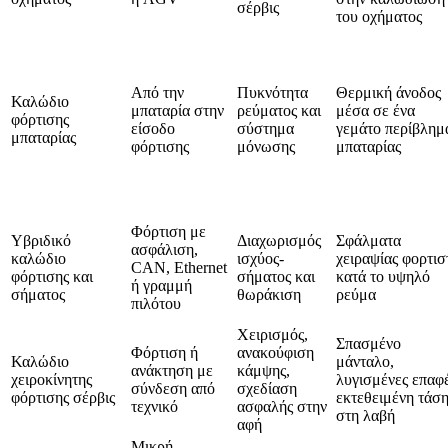
σέρβις
του οχήματος
Από την
Πυκνότητα
Θερμική άνοδος
Καλώδιο
μπαταρία στην
ρεύματος και
μέσα σε ένα
φόρτισης
είσοδο
σύστημα
γεμάτο περίβλημ
μπαταρίας
φόρτισης
μόνωσης
μπαταρίας
Φόρτιση με
Υβριδικό
Διαχωρισμός
Σφάλματα
ασφάλιση,
καλώδιο
ισχύος-
χειραψίας φορτισ
CAN, Ethernet
φόρτισης και
σήματος και
κατά το υψηλό
ή γραμμή
σήματος
θωράκιση
ρεύμα
πιλότου
Χειρισμός,
Σπασμένο
Φόρτιση ή
ανακούφιση
Καλώδιο
μάνταλο,
ανάκτηση με
κάμψης,
χειροκίνητης
λυγισμένες επαφέ
σύνδεση από
σχεδίαση
φόρτισης σέρβις
εκτεθειμένη τάσ
τεχνικό
ασφαλής στην
στη λαβή
αφή
Μικρή