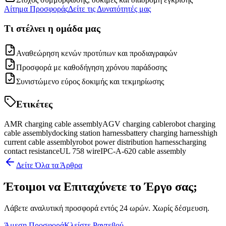
Αίτημα Προσφοράς
Δείτε τις Δυνατότητές μας
Τι στέλνει η ομάδα μας
Αναθεώρηση κενών προτύπων και προδιαγραφών
Προσφορά με καθοδήγηση χρόνου παράδοσης
Συνιστώμενο εύρος δοκιμής και τεκμηρίωσης
Ετικέτες
AMR charging cable assembly
AGV charging cable
robot charging
cable assembly
docking station harness
battery charging harness
high
current cable assembly
robot power distribution harness
charging
contact resistance
UL 758 wire
IPC-A-620 cable assembly
Δείτε Όλα τα Άρθρα
Έτοιμοι να Επιταχύνετε το Έργο σας;
Λάβετε αναλυτική προσφορά εντός 24 ωρών. Χωρίς δέσμευση.
Άμεση Προσφορά
Κλείστε Ραντεβού