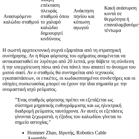
επέκταση
Κακή ανάσυρση
πλευράς
Ανάκτηση
κοντά σε
Ανασυρόμενο
σταθμού όπου
πηνίου και
θερμότητα ή
καλώδιο σταθμού
το χαλαρό
κόπωση
επαναλαμβανόμε
καλώδιο
αγωγού
τέντωμα
δημιουργεί
κινδύνους
Η σωστή αρχιτεκτονική συχνά εξαρτάται από τη στρατηγική
συντήρησης. Αν η θύρα φόρτισης του οχήματος αναμένεται να
αντικατασταθεί σε λιγότερο από 20 λεπτά, μην θάβετε τη σύνδεση
ή την υπερχύτευση πίσω από ένα πάνελ που απαιτεί το άνοιγμα του
μισού σασί. Αν ο σταθμός θα συντηρείται από τεχνικούς
εγκαταστάσεων, οι ετικέτες, οι κωδικοποιημένοι συνδετήρες και οι
οδηγίες συσκευασίας μπορεί να έχουν την ίδια σημασία με την
ονομαστική ισχύ ρεύματος.
"Ένας σταθμός φόρτισης πρέπει να εξετάζεται ως
σύστημα μηχανικής ευθυγράμμισης και ως ηλεκτρική
διαδρομή ρεύματος ταυτόχρονα. Αν αυτές οι εξετάσεις
γίνονται ξεχωριστά, η έξοδος του καλωδίου γίνεται το
σημείο αστοχίας."
Hommer Zhao, Ιδρυτής, Robotics Cable
Assembly