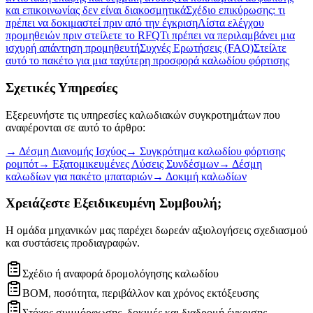
και επικοινωνίας δεν είναι διακοσμητικά
Σχέδιο επικύρωσης: τι
πρέπει να δοκιμαστεί πριν από την έγκριση
Λίστα ελέγχου
προμηθειών πριν στείλετε το RFQ
Τι πρέπει να περιλαμβάνει μια
ισχυρή απάντηση προμηθευτή
Συχνές Ερωτήσεις (FAQ)
Στείλτε
αυτό το πακέτο για μια ταχύτερη προσφορά καλωδίου φόρτισης
Σχετικές Υπηρεσίες
Εξερευνήστε τις υπηρεσίες καλωδιακών συγκροτημάτων που
αναφέρονται σε αυτό το άρθρο:
→
Δέσμη Διανομής Ισχύος
→
Συγκρότημα καλωδίου φόρτισης
ρομπότ
→
Εξατομικευμένες Λύσεις Συνδέσμων
→
Δέσμη
καλωδίων για πακέτο μπαταριών
→
Δοκιμή καλωδίων
Χρειάζεστε Εξειδικευμένη Συμβουλή;
Η ομάδα μηχανικών μας παρέχει δωρεάν αξιολογήσεις σχεδιασμού
και συστάσεις προδιαγραφών.
Σχέδιο ή αναφορά δρομολόγησης καλωδίου
BOM, ποσότητα, περιβάλλον και χρόνος εκτόξευσης
Στόχος συμμόρφωσης, δοκιμές και διαδρομή έγκρισης