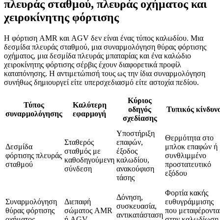
πλευράς σταθμού, πλευράς οχήματος και
χειροκίνητης φόρτισης
Η φόρτιση AMR και AGV δεν είναι ένας τύπος καλωδίου. Μια
δεσμίδα πλευράς σταθμού, μια συναρμολόγηση θύρας φόρτισης
οχήματος, μια δεσμίδα πλευράς μπαταρίας και ένα καλώδιο
χειροκίνητης φόρτισης σέρβις έχουν διαφορετικά προφίλ
καταπόνησης. Η αντιμετώπισή τους ως την ίδια συναρμολόγηση
συνήθως δημιουργεί είτε υπερσχεδιασμό είτε αστοχία πεδίου.
Κύριος
Τύπος
Καλύτερη
οδηγός
Τυπικός κίνδυν
συναρμολόγησης
εφαρμογή
σχεδίασης
Υποστήριξη
Θερμότητα στο
Σταθερός
επαφών,
Δεσμίδα
μπλοκ επαφών ή
σταθμός με
έξοδος
φόρτισης πλευράς
συνθλιμμένο
καθοδηγούμενη
καλωδίου,
σταθμού
προστατευτικό
σύνδεση
ανακούφιση
εξόδου
τάσης
Φορτία κακής
Δόνηση,
Συναρμολόγηση
Διεπαφή
ευθυγράμμισης
συσκευασία,
θύρας φόρτισης
σώματος AMR
που μεταφέροντα
αντικατάσταση
οχήματος
ή AGV
στην καλωδίωση