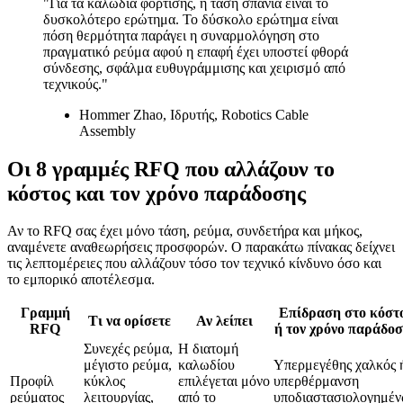
"Για τα καλώδια φόρτισης, η τάση σπάνια είναι το
δυσκολότερο ερώτημα. Το δύσκολο ερώτημα είναι
πόση θερμότητα παράγει η συναρμολόγηση στο
πραγματικό ρεύμα αφού η επαφή έχει υποστεί φθορά
σύνδεσης, σφάλμα ευθυγράμμισης και χειρισμό από
τεχνικούς."
Hommer Zhao, Ιδρυτής, Robotics Cable
Assembly
Οι 8 γραμμές RFQ που αλλάζουν το
κόστος και τον χρόνο παράδοσης
Αν το RFQ σας έχει μόνο τάση, ρεύμα, συνδετήρα και μήκος,
αναμένετε αναθεωρήσεις προσφορών. Ο παρακάτω πίνακας δείχνει
τις λεπτομέρειες που αλλάζουν τόσο τον τεχνικό κίνδυνο όσο και
το εμπορικό αποτέλεσμα.
Γραμμή
Επίδραση στο κόστ
Τι να ορίσετε
Αν λείπει
RFQ
ή τον χρόνο παράδο
Συνεχές ρεύμα,
Η διατομή
μέγιστο ρεύμα,
καλωδίου
Υπερμεγέθης χαλκός 
Προφίλ
κύκλος
επιλέγεται μόνο
υπερθέρμανση
ρεύματος
λειτουργίας,
από το
υποδιαστασιολογημέ