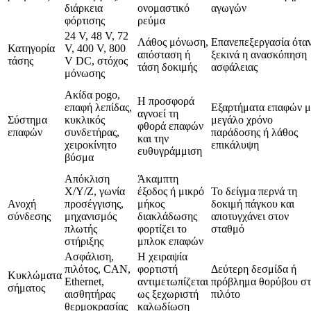
διάρκεια
ονομαστικό
αγωγών
φόρτισης
ρεύμα
24 V, 48 V, 72
Λάθος μόνωση,
Επανεπεξεργασία ότα
Κατηγορία
V, 400 V, 800
απόσταση ή
ξεκινά η ανασκόπηση
τάσης
V DC, στόχος
τάση δοκιμής
ασφάλειας
μόνωσης
Ακίδα pogo,
Η προσφορά
επαφή λεπίδας,
Εξαρτήματα επαφών μ
αγνοεί τη
Σύστημα
κυκλικός
μεγάλο χρόνο
φθορά επαφών
επαφών
συνδετήρας,
παράδοσης ή λάθος
και την
χειροκίνητο
επικάλυψη
ευθυγράμμιση
βύσμα
Απόκλιση
Άκαμπτη
X/Y/Z, γωνία
έξοδος ή μικρό
Το δείγμα περνά τη
Ανοχή
προσέγγισης,
μήκος
δοκιμή πάγκου και
σύνδεσης
μηχανισμός
διακλάδωσης
αποτυγχάνει στον
πλωτής
φορτίζει το
σταθμό
στήριξης
μπλοκ επαφών
Ασφάλιση,
Η χειραψία
πιλότος, CAN,
φορτιστή
Δεύτερη δεσμίδα ή
Κυκλώματα
Ethernet,
αντιμετωπίζεται
πρόβλημα θορύβου στ
σήματος
αισθητήρας
ως ξεχωριστή
πιλότο
θερμοκρασίας
καλωδίωση