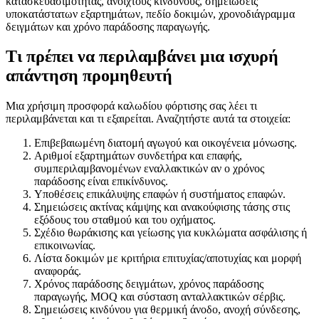
κατασκευασιμότητας, ανοιχτούς κινδύνους, σημειώσεις
υποκατάστατων εξαρτημάτων, πεδίο δοκιμών, χρονοδιάγραμμα
δειγμάτων και χρόνο παράδοσης παραγωγής.
Τι πρέπει να περιλαμβάνει μια ισχυρή
απάντηση προμηθευτή
Μια χρήσιμη προσφορά καλωδίου φόρτισης σας λέει τι
περιλαμβάνεται και τι εξαιρείται. Αναζητήστε αυτά τα στοιχεία:
Επιβεβαιωμένη διατομή αγωγού και οικογένεια μόνωσης.
Αριθμοί εξαρτημάτων συνδετήρα και επαφής,
συμπεριλαμβανομένων εναλλακτικών αν ο χρόνος
παράδοσης είναι επικίνδυνος.
Υποθέσεις επικάλυψης επαφών ή συστήματος επαφών.
Σημειώσεις ακτίνας κάμψης και ανακούφισης τάσης στις
εξόδους του σταθμού και του οχήματος.
Σχέδιο θωράκισης και γείωσης για κυκλώματα ασφάλισης ή
επικοινωνίας.
Λίστα δοκιμών με κριτήρια επιτυχίας/αποτυχίας και μορφή
αναφοράς.
Χρόνος παράδοσης δειγμάτων, χρόνος παράδοσης
παραγωγής, MOQ και σύσταση ανταλλακτικών σέρβις.
Σημειώσεις κινδύνου για θερμική άνοδο, ανοχή σύνδεσης,