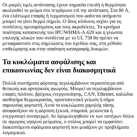
Οι μικρές τιμές αντίστασης έχουν σημασία επειδή η θερμότητα
ακολουθεί το ρεύμα στο τετράγωνο επί την αντίσταση. Στα 80 A,
ένα ελάττωμα επαφής ή τερματισμού που φαίνεται ασήμαντο
μπορεί να γίνει θερμό σημείο. Ο ίδιος κίνδυνος ισχύει για τις
συνδέσεις πρεσαρίσματος και τους ακροδέκτες. Τα κριτήρια
ποιότητας κατασκευής του IPC/WHMA-A-620 και η γλώσσα
επιλογής υλικών που συνδέεται με το UL 758 θα πρέπει να
μεταφραστούν στις σημειώσεις του σχεδίου σας, στη μέθοδο
επιθεώρησης και στην απαίτηση καταγραφής δοκιμών.
Τα κυκλώματα ασφάλισης και
επικοινωνίας δεν είναι διακοσμητικά
Πολλά συστήματα φόρτισης περιλαμβάνουν περισσότερα από
θετικούς και αρνητικούς αγωγούς. Μπορεί να περιλαμβάνουν
επαφές πιλότου, βρόχους ενεργοποίησης, CAN, Ethernet, καλώδια
αισθητήρα θερμοκρασίας, προστατευτική γείωση ή σήμα
παρουσίας φορτιστή. Αυτά τα κυκλώματα χαμηλής τάσης
αποφασίζουν αν η φόρτιση ξεκινά, σταματά, μειώνεται ή
ενεργοποιεί συναγερμό. Αν δρομολογηθούν εκ των υστέρων δίπλα
σε αγωγούς υψηλού ρεύματος, ο στόλος μπορεί να εμφανίσει
διακοπτόμενα σφάλματα φορτιστή που μοιάζουν με προβλήματα
λογισμικού.