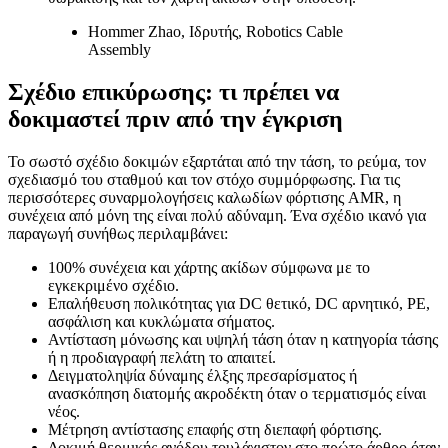
Hommer Zhao, Ιδρυτής, Robotics Cable
Assembly
Σχέδιο επικύρωσης: τι πρέπει να
δοκιμαστεί πριν από την έγκριση
Το σωστό σχέδιο δοκιμών εξαρτάται από την τάση, το ρεύμα, τον
σχεδιασμό του σταθμού και τον στόχο συμμόρφωσης. Για τις
περισσότερες συναρμολογήσεις καλωδίων φόρτισης AMR, η
συνέχεια από μόνη της είναι πολύ αδύναμη. Ένα σχέδιο ικανό για
παραγωγή συνήθως περιλαμβάνει:
100% συνέχεια και χάρτης ακίδων σύμφωνα με το
εγκεκριμένο σχέδιο.
Επαλήθευση πολικότητας για DC θετικό, DC αρνητικό, PE,
ασφάλιση και κυκλώματα σήματος.
Αντίσταση μόνωσης και υψηλή τάση όταν η κατηγορία τάσης
ή η προδιαγραφή πελάτη το απαιτεί.
Δειγματοληψία δύναμης έλξης πρεσαρίσματος ή
ανασκόπηση διατομής ακροδέκτη όταν ο τερματισμός είναι
νέος.
Μέτρηση αντίστασης επαφής στη διεπαφή φόρτισης.
Δοκιμή θερμικής ανόδου τουλάχιστον στο πρώτο άρθρο όταν