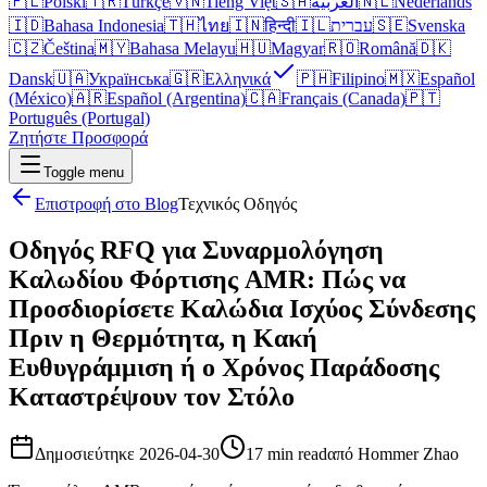
🇵🇱
Polski
🇹🇷
Türkçe
🇻🇳
Tiếng Việt
🇸🇦
العربية
🇳🇱
Nederlands
🇮🇩
Bahasa Indonesia
🇹🇭
ไทย
🇮🇳
हिन्दी
🇮🇱
עברית
🇸🇪
Svenska
🇨🇿
Čeština
🇲🇾
Bahasa Melayu
🇭🇺
Magyar
🇷🇴
Română
🇩🇰
Dansk
🇺🇦
Українська
🇬🇷
Ελληνικά
🇵🇭
Filipino
🇲🇽
Español
(México)
🇦🇷
Español (Argentina)
🇨🇦
Français (Canada)
🇵🇹
Português (Portugal)
Ζητήστε Προσφορά
Toggle menu
Επιστροφή στο Blog
Τεχνικός Οδηγός
Οδηγός RFQ για Συναρμολόγηση
Καλωδίου Φόρτισης AMR: Πώς να
Προσδιορίσετε Καλώδια Ισχύος Σύνδεσης
Πριν η Θερμότητα, η Κακή
Ευθυγράμμιση ή ο Χρόνος Παράδοσης
Καταστρέψουν τον Στόλο
Δημοσιεύτηκε
2026-04-30
17 min read
από
Hommer Zhao