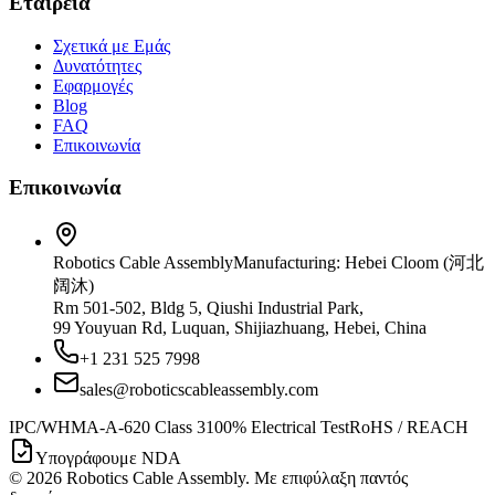
Εταιρεία
Σχετικά με Εμάς
Δυνατότητες
Εφαρμογές
Blog
FAQ
Επικοινωνία
Επικοινωνία
Robotics Cable Assembly
Manufacturing: Hebei Cloom (河北
阔沐)
Rm 501-502, Bldg 5, Qiushi Industrial Park,
99 Youyuan Rd, Luquan, Shijiazhuang, Hebei, China
+1 231 525 7998
sales@roboticscableassembly.com
IPC/WHMA-A-620 Class 3
100% Electrical Test
RoHS / REACH
Υπογράφουμε NDA
©
2026
Robotics Cable Assembly. Με επιφύλαξη παντός