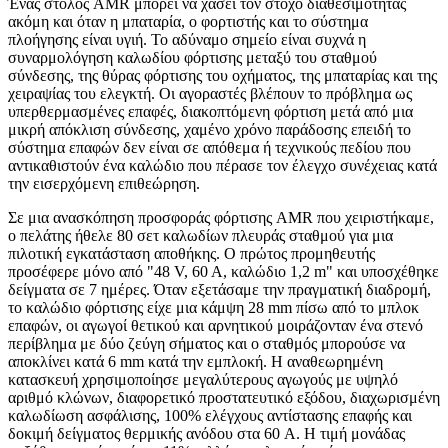
Ένας στόλος AMR μπορεί να χάσει τον στόχο διαθεσιμότητας
ακόμη και όταν η μπαταρία, ο φορτιστής και το σύστημα
πλοήγησης είναι υγιή. Το αδύναμο σημείο είναι συχνά η
συναρμολόγηση καλωδίου φόρτισης μεταξύ του σταθμού
σύνδεσης, της θύρας φόρτισης του οχήματος, της μπαταρίας και της
χειραψίας του ελεγκτή. Οι αγοραστές βλέπουν το πρόβλημα ως
υπερθερμασμένες επαφές, διακοπτόμενη φόρτιση μετά από μια
μικρή απόκλιση σύνδεσης, χαμένο χρόνο παράδοσης επειδή το
σύστημα επαφών δεν είναι σε απόθεμα ή τεχνικούς πεδίου που
αντικαθιστούν ένα καλώδιο που πέρασε τον έλεγχο συνέχειας κατά
την εισερχόμενη επιθεώρηση.
Σε μια ανασκόπηση προσφοράς φόρτισης AMR που χειριστήκαμε,
ο πελάτης ήθελε 80 σετ καλωδίων πλευράς σταθμού για μια
πιλοτική εγκατάσταση αποθήκης. Ο πρώτος προμηθευτής
προσέφερε μόνο από "48 V, 60 A, καλώδιο 1,2 m" και υποσχέθηκε
δείγματα σε 7 ημέρες. Όταν εξετάσαμε την πραγματική διαδρομή,
το καλώδιο φόρτισης είχε μια κάμψη 28 mm πίσω από το μπλοκ
επαφών, οι αγωγοί θετικού και αρνητικού μοιράζονταν ένα στενό
περίβλημα με δύο ζεύγη σήματος και ο σταθμός μπορούσε να
αποκλίνει κατά 6 mm κατά την εμπλοκή. Η αναθεωρημένη
κατασκευή χρησιμοποίησε μεγαλύτερους αγωγούς με υψηλό
αριθμό κλώνων, διαφορετικό προστατευτικό εξόδου, διαχωρισμένη
καλωδίωση ασφάλισης, 100% ελέγχους αντίστασης επαφής και
δοκιμή δείγματος θερμικής ανόδου στα 60 A. Η τιμή μονάδας