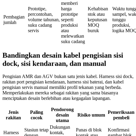
memberi
Prototipe,
harga
Kehabisan
Waktu tung
percontohan,
prototipe
stok atau
sampel, wak
Pembagian
volume tahunan,
seperti
keputusan
tunggu
jumlah
suku cadang
produksi
MOQ
produksi,
servis
atau
buruk
logika MO
melewatkan
suku cadang
Bandingkan desain kabel pengisian sisi
dock, sisi kendaraan, dan manual
Pengisian AMR dan AGV bukan satu jenis kabel. Harness sisi dock,
rakitan port pengisian kendaraan, harness sisi baterai, dan kabel
pengisian servis manual memiliki profil tekanan yang berbeda.
Memperlakukan mereka sebagai rakitan yang sama biasanya
menciptakan desain berlebihan atau kegagalan lapangan.
Pendorong
Jenis
Paling
Pemeriksaan
desain
Risiko umum
rakitan
cocok
pembeli
utama
Dukungan
Stasiun tetap
Panas di blok
Konfirmasi
Harness
kontak,
dengan
kontak atau
gambar blok