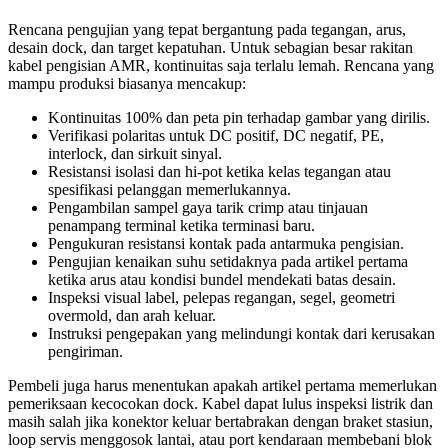
Rencana pengujian yang tepat bergantung pada tegangan, arus,
desain dock, dan target kepatuhan. Untuk sebagian besar rakitan
kabel pengisian AMR, kontinuitas saja terlalu lemah. Rencana yang
mampu produksi biasanya mencakup:
Kontinuitas 100% dan peta pin terhadap gambar yang dirilis.
Verifikasi polaritas untuk DC positif, DC negatif, PE,
interlock, dan sirkuit sinyal.
Resistansi isolasi dan hi-pot ketika kelas tegangan atau
spesifikasi pelanggan memerlukannya.
Pengambilan sampel gaya tarik crimp atau tinjauan
penampang terminal ketika terminasi baru.
Pengukuran resistansi kontak pada antarmuka pengisian.
Pengujian kenaikan suhu setidaknya pada artikel pertama
ketika arus atau kondisi bundel mendekati batas desain.
Inspeksi visual label, pelepas regangan, segel, geometri
overmold, dan arah keluar.
Instruksi pengepakan yang melindungi kontak dari kerusakan
pengiriman.
Pembeli juga harus menentukan apakah artikel pertama memerlukan
pemeriksaan kecocokan dock. Kabel dapat lulus inspeksi listrik dan
masih salah jika konektor keluar bertabrakan dengan braket stasiun,
loop servis menggosok lantai, atau port kendaraan membebani blok