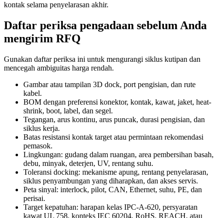
kontak selama penyelarasan akhir.
Daftar periksa pengadaan sebelum Anda
mengirim RFQ
Gunakan daftar periksa ini untuk mengurangi siklus kutipan dan
mencegah ambiguitas harga rendah.
Gambar atau tampilan 3D dock, port pengisian, dan rute
kabel.
BOM dengan preferensi konektor, kontak, kawat, jaket, heat-
shrink, boot, label, dan segel.
Tegangan, arus kontinu, arus puncak, durasi pengisian, dan
siklus kerja.
Batas resistansi kontak target atau permintaan rekomendasi
pemasok.
Lingkungan: gudang dalam ruangan, area pembersihan basah,
debu, minyak, deterjen, UV, rentang suhu.
Toleransi docking: mekanisme apung, rentang penyelarasan,
siklus penyambungan yang diharapkan, dan akses servis.
Peta sinyal: interlock, pilot, CAN, Ethernet, suhu, PE, dan
perisai.
Target kepatuhan: harapan kelas IPC-A-620, persyaratan
kawat UL 758, konteks IEC 60204, RoHS, REACH, atau