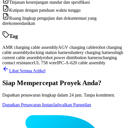
Tinjauan kesenjangan standar dan spesifikasi
Kutipan dengan panduan waktu tunggu
Ruang lingkup pengujian dan dokumentasi yang
direkomendasikan
Tag
AMR charging cable assembly
AGV charging cable
robot charging
cable assembly
docking station harness
battery charging harness
high
current cable assembly
robot power distribution harness
charging
contact resistance
UL 758 wire
IPC-A-620 cable assembly
Lihat Semua Artikel
Siap Mempercepat Proyek Anda?
Dapatkan penawaran lengkap dalam 24 jam. Tanpa komitmen.
Dapatkan Penawaran Instan
Jadwalkan Panggilan