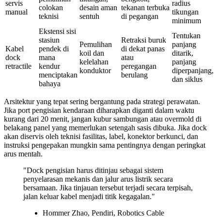
servis
radius
colokan
desain aman
tekanan terbuka
manual
tikungan
teknisi
sentuh
di pegangan
minimum
Ekstensi sisi
Tentukan
stasiun
Retraksi buruk
Pemulihan
panjang
Kabel
pendek di
di dekat panas
koil dan
ditarik,
dock
mana
atau
kelelahan
panjang
retractile
kendur
peregangan
konduktor
diperpanjang,
menciptakan
berulang
dan siklus
bahaya
Arsitektur yang tepat sering bergantung pada strategi perawatan.
Jika port pengisian kendaraan diharapkan diganti dalam waktu
kurang dari 20 menit, jangan kubur sambungan atau overmold di
belakang panel yang memerlukan setengah sasis dibuka. Jika dock
akan diservis oleh teknisi fasilitas, label, konektor berkunci, dan
instruksi pengepakan mungkin sama pentingnya dengan peringkat
arus mentah.
"Dock pengisian harus ditinjau sebagai sistem
penyelarasan mekanis dan jalur arus listrik secara
bersamaan. Jika tinjauan tersebut terjadi secara terpisah,
jalan keluar kabel menjadi titik kegagalan."
Hommer Zhao, Pendiri, Robotics Cable