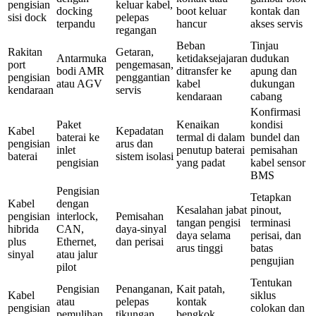
pengisian
keluar kabel,
docking
boot keluar
kontak dan
sisi dock
pelepas
terpandu
hancur
akses servis
regangan
Beban
Tinjau
Rakitan
Getaran,
Antarmuka
ketidaksejajaran
dudukan
port
pengemasan,
bodi AMR
ditransfer ke
apung dan
pengisian
penggantian
atau AGV
kabel
dukungan
kendaraan
servis
kendaraan
cabang
Konfirmasi
Paket
Kenaikan
kondisi
Kabel
Kepadatan
baterai ke
termal di dalam
bundel dan
pengisian
arus dan
inlet
penutup baterai
pemisahan
baterai
sistem isolasi
pengisian
yang padat
kabel sensor
BMS
Pengisian
Tetapkan
Kabel
dengan
Kesalahan jabat
pinout,
pengisian
interlock,
Pemisahan
tangan pengisi
terminasi
hibrida
CAN,
daya-sinyal
daya selama
perisai, dan
plus
Ethernet,
dan perisai
arus tinggi
batas
sinyal
atau jalur
pengujian
pilot
Tentukan
Pengisian
Penanganan,
Kait patah,
Kabel
siklus
atau
pelepas
kontak
pengisian
colokan dan
pemulihan
tikungan,
bengkok,