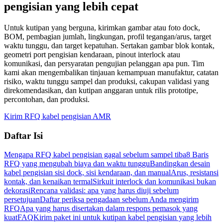
pengisian yang lebih cepat
Untuk kutipan yang berguna, kirimkan gambar atau foto dock,
BOM, pembagian jumlah, lingkungan, profil tegangan/arus, target
waktu tunggu, dan target kepatuhan. Sertakan gambar blok kontak,
geometri port pengisian kendaraan, pinout interlock atau
komunikasi, dan persyaratan pengujian pelanggan apa pun. Tim
kami akan mengembalikan tinjauan kemampuan manufaktur, catatan
risiko, waktu tunggu sampel dan produksi, cakupan validasi yang
direkomendasikan, dan kutipan anggaran untuk rilis prototipe,
percontohan, dan produksi.
Kirim RFQ kabel pengisian AMR
Daftar Isi
Mengapa RFQ kabel pengisian gagal sebelum sampel tiba
8 Baris
RFQ yang mengubah biaya dan waktu tunggu
Bandingkan desain
kabel pengisian sisi dock, sisi kendaraan, dan manual
Arus, resistansi
kontak, dan kenaikan termal
Sirkuit interlock dan komunikasi bukan
dekorasi
Rencana validasi: apa yang harus diuji sebelum
persetujuan
Daftar periksa pengadaan sebelum Anda mengirim
RFQ
Apa yang harus disertakan dalam respons pemasok yang
kuat
FAQ
Kirim paket ini untuk kutipan kabel pengisian yang lebih