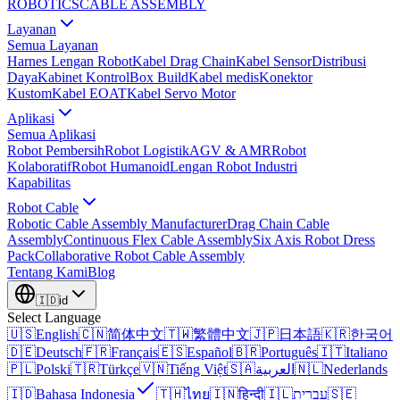
ROBOTICS
CABLE ASSEMBLY
Layanan
Semua Layanan
Harnes Lengan Robot
Kabel Drag Chain
Kabel Sensor
Distribusi
Daya
Kabinet Kontrol
Box Build
Kabel medis
Konektor
Kustom
Kabel EOAT
Kabel Servo Motor
Aplikasi
Semua Aplikasi
Robot Pembersih
Robot Logistik
AGV & AMR
Robot
Kolaboratif
Robot Humanoid
Lengan Robot Industri
Kapabilitas
Robot Cable
Robotic Cable Assembly Manufacturer
Drag Chain Cable
Assembly
Continuous Flex Cable Assembly
Six Axis Robot Dress
Pack
Collaborative Robot Cable Assembly
Tentang Kami
Blog
🇮🇩
id
Select Language
🇺🇸
English
🇨🇳
简体中文
🇹🇼
繁體中文
🇯🇵
日本語
🇰🇷
한국어
🇩🇪
Deutsch
🇫🇷
Français
🇪🇸
Español
🇧🇷
Português
🇮🇹
Italiano
🇵🇱
Polski
🇹🇷
Türkçe
🇻🇳
Tiếng Việt
🇸🇦
العربية
🇳🇱
Nederlands
🇮🇩
Bahasa Indonesia
🇹🇭
ไทย
🇮🇳
हिन्दी
🇮🇱
עברית
🇸🇪