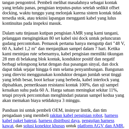
tangan pengontrol. Pembeli melihat masalahnya sebagai kontak
yang terlalu panas, pengisian terputus-putus setelah sedikit offset
docking, waktu tunggu yang melonjak karena sistem kontak tidak
tersedia stok, atau teknisi lapangan mengganti kabel yang lulus
kontinuitas pada inspeksi masuk.
Dalam satu tinjauan kutipan pengisian AMR yang kami tangani,
pelanggan menginginkan 80 set kabel sisi dock untuk peluncuran
gudang percontohan. Pemasok pertama hanya mengutip dari "48 V,
60 A, kabel 1,2 m" dan menjanjikan sampel dalam 7 hari. Ketika
kami meninjau rute sebenarnya, kabel pengisian memiliki tikungan
28 mm di belakang blok kontak, konduktor positif dan negatif
berbagi selongsong ketat dengan dua pasangan sinyal, dan dock
dapat tidak sejajar hingga 6 mm selama penyambungan. Bangunan
yang direvisi menggunakan konduktor dengan jumlah serat tinggi
yang lebih besar, boot keluar yang berbeda, kabel interlock yang
dipisahkan, pemeriksaan resistansi kontak 100%, dan uji sampel
kenaikan suhu pada 60 A. Harga satuan meningkat sekitar 11%,
tetapi proyek percontohan menghindari putaran sampel kedua yang
akan memakan biaya setidaknya 3 minggu.
Panduan ini untuk pembeli OEM, insinyur listrik, dan tim
pengadaan yang membeli
rakitan kabel pengisian robot
,
harness
kabel paket baterai
,
harness distribusi daya
,
pengujian harness
kawat
, dan
solusi konektor khusus
untuk
platform AGV dan AMR
,