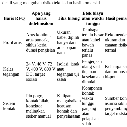
detail yang mengubah risiko teknis dan hasil komersial.
Apa yang
Efek biaya
Baris RFQ
harus
Jika hilang
atau waktu
Hasil pema
didefinisikan
tunggu
Tembaga
Ukuran
Arus kontinu,
terlalu besar
Rekomenda
kabel dipilih
arus puncak,
atau kabel
ukuran dan
Profil arus
hanya dari
siklus kerja,
bawah
catatan risik
arus papan
durasi pengisian
terlalu
termal
nama
panas
Pengerjaan
24 V, 48 V, 72
Isolasi, jarak,
ulang saat
Keluarga k
Kelas
V, 400 V, 800 V
atau
tinjauan
dan proposa
tegangan
DC, target
tegangan uji
keselamatan
hi-pot
isolasi
salah
dimulai
Komponen
kontak
Pin pogo,
Kutipan
waktu
Sumber kon
kontak bilah,
mengabaikan
Sistem
tunggu
asumsi siklu
konektor
keausan
kontak
panjang
penyambung
melingkar,
kontak dan
atau
target resist
steker manual
penyelarasan
pelapisan
salah