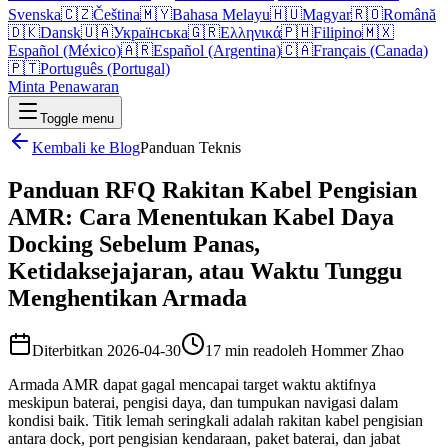
Svenska
🇨🇿
Čeština
🇲🇾
Bahasa Melayu
🇭🇺
Magyar
🇷🇴
Română
🇩🇰
Dansk
🇺🇦
Українська
🇬🇷
Ελληνικά
🇵🇭
Filipino
🇲🇽
Español (México)
🇦🇷
Español (Argentina)
🇨🇦
Français (Canada)
🇵🇹
Português (Portugal)
Minta Penawaran
Toggle menu
Kembali ke Blog
Panduan Teknis
Panduan RFQ Rakitan Kabel Pengisian
AMR: Cara Menentukan Kabel Daya
Docking Sebelum Panas,
Ketidaksejajaran, atau Waktu Tunggu
Menghentikan Armada
Diterbitkan
2026-04-30
17 min read
oleh
Hommer Zhao
Armada AMR dapat gagal mencapai target waktu aktifnya
meskipun baterai, pengisi daya, dan tumpukan navigasi dalam
kondisi baik. Titik lemah seringkali adalah rakitan kabel pengisian
antara dock, port pengisian kendaraan, paket baterai, dan jabat