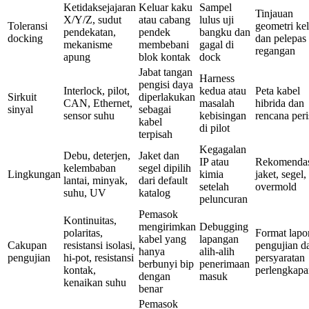
Ketidaksejajaran
Keluar kaku
Sampel
Tinjauan
X/Y/Z, sudut
atau cabang
lulus uji
Toleransi
geometri ke
pendekatan,
pendek
bangku dan
docking
dan pelepas
mekanisme
membebani
gagal di
regangan
apung
blok kontak
dock
Jabat tangan
Harness
pengisi daya
Interlock, pilot,
kedua atau
Peta kabel
Sirkuit
diperlakukan
CAN, Ethernet,
masalah
hibrida dan
sinyal
sebagai
sensor suhu
kebisingan
rencana peri
kabel
di pilot
terpisah
Kegagalan
Debu, deterjen,
Jaket dan
IP atau
Rekomenda
kelembaban
segel dipilih
Lingkungan
kimia
jaket, segel,
lantai, minyak,
dari default
setelah
overmold
suhu, UV
katalog
peluncuran
Pemasok
Kontinuitas,
mengirimkan
Debugging
polaritas,
Format lapo
kabel yang
lapangan
Cakupan
resistansi isolasi,
pengujian d
hanya
alih-alih
pengujian
hi-pot, resistansi
persyaratan
berbunyi bip
penerimaan
kontak,
perlengkapa
dengan
masuk
kenaikan suhu
benar
Pemasok