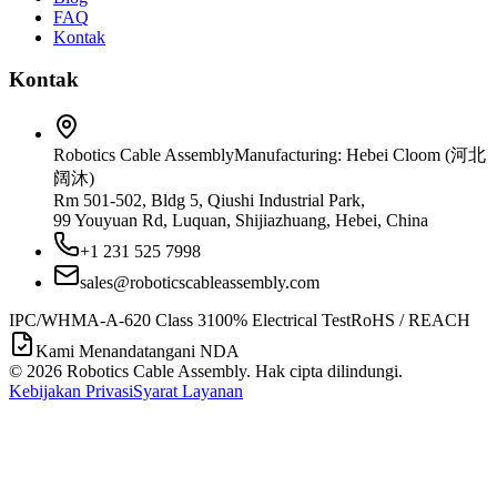
FAQ
Kontak
Kontak
Robotics Cable Assembly
Manufacturing: Hebei Cloom (河北
阔沐)
Rm 501-502, Bldg 5, Qiushi Industrial Park,
99 Youyuan Rd, Luquan, Shijiazhuang, Hebei, China
+1 231 525 7998
sales@roboticscableassembly.com
IPC/WHMA-A-620 Class 3
100% Electrical Test
RoHS / REACH
Kami Menandatangani NDA
©
2026
Robotics Cable Assembly. Hak cipta dilindungi.
Kebijakan Privasi
Syarat Layanan