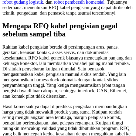
robot gudang logistik
, dan
robot pembersih komersial
. Tujuannya
sederhana: menentukan RFQ kabel pengisian yang dapat dirilis oleh
teknik, pengadaan, dan pemasok tanpa asumsi tersembunyi.
Mengapa RFQ kabel pengisian gagal
sebelum sampel tiba
Rakitan kabel pengisian berada di persimpangan arus, panas,
gerakan, keausan kontak, akses servis, dan dokumentasi
keselamatan. RFQ kabel generik biasanya menetapkan panjang dan
keluarga konektor, lalu membiarkan variabel paling mahal terbuka.
Di situlah penyebaran kutipan dimulai. Satu pemasok
mengasumsikan kabel pengisian manual siklus rendah. Yang lain
mengasumsikan harness dock otomatis dengan kontak siklus
penyambungan tinggi. Yang ketiga mengasumsikan jabat tangan
pengisi daya di luar cakupan, sehingga interlock, CAN, Ethernet,
atau kontak pilot tidak disertakan.
Hasil komersialnya dapat diprediksi: pengadaan membandingkan
harga yang tidak mewakili produk yang sama. Kutipan rendah
sering menghilangkan area tembaga, margin pelapisan kontak,
pengujian perlengkapan, atau pelepas regangan. Kutipan tinggi
mungkin mencakup validasi yang tidak dibutuhkan program. RFQ
yang baik mencegah kedua kesalahan dengan mengaitkan kabel ke