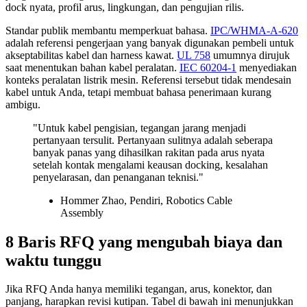
dock nyata, profil arus, lingkungan, dan pengujian rilis.
Standar publik membantu memperkuat bahasa.
IPC/WHMA-A-620
adalah referensi pengerjaan yang banyak digunakan pembeli untuk
akseptabilitas kabel dan harness kawat.
UL 758
umumnya dirujuk
saat menentukan bahan kabel peralatan.
IEC 60204-1
menyediakan
konteks peralatan listrik mesin. Referensi tersebut tidak mendesain
kabel untuk Anda, tetapi membuat bahasa penerimaan kurang
ambigu.
"Untuk kabel pengisian, tegangan jarang menjadi
pertanyaan tersulit. Pertanyaan sulitnya adalah seberapa
banyak panas yang dihasilkan rakitan pada arus nyata
setelah kontak mengalami keausan docking, kesalahan
penyelarasan, dan penanganan teknisi."
Hommer Zhao, Pendiri, Robotics Cable
Assembly
8 Baris RFQ yang mengubah biaya dan
waktu tunggu
Jika RFQ Anda hanya memiliki tegangan, arus, konektor, dan
panjang, harapkan revisi kutipan. Tabel di bawah ini menunjukkan