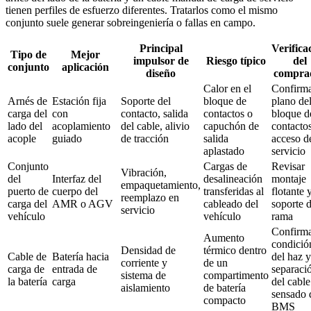
tienen perfiles de esfuerzo diferentes. Tratarlos como el mismo
conjunto suele generar sobreingeniería o fallas en campo.
Principal
Verifica
Tipo de
Mejor
impulsor de
Riesgo típico
del
conjunto
aplicación
diseño
compra
Calor en el
Confirm
Arnés de
Estación fija
Soporte del
bloque de
plano de
carga del
con
contacto, salida
contactos o
bloque d
lado del
acoplamiento
del cable, alivio
capuchón de
contacto
acople
guiado
de tracción
salida
acceso d
aplastado
servicio
Conjunto
Cargas de
Revisar
Vibración,
del
Interfaz del
desalineación
montaje
empaquetamiento,
puerto de
cuerpo del
transferidas al
flotante 
reemplazo en
carga del
AMR o AGV
cableado del
soporte 
servicio
vehículo
vehículo
rama
Confirm
Aumento
condició
Densidad de
térmico dentro
Cable de
Batería hacia
del haz y
corriente y
de un
carga de
entrada de
separaci
sistema de
compartimento
la batería
carga
del cable
aislamiento
de batería
sensado 
compacto
BMS