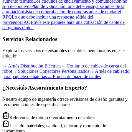
aumento térmico
Los circuitos de enclavamiento y comunicación no
son decorativos
Plan de validación: qué debe ensayarse antes de la
aprobación
Lista de comprobación de compras antes de enviar el
RFQ
Lo que debe incluir una respuesta sólida del
proveedor
FAQ
Envíe este paquete para una cotización de cable de
carga más rápida
Servicios Relacionados
Explorá los servicios de ensambles de cables mencionados en este
artículo:
→
Arnés Distribución Eléctrica
→
Conjunto de cables de carga del
robot
→
Soluciones Conectores Personalizados
→
Arnés de cableado
para paquete de baterías
→
Prueba de mazo de cables
¿Necesitás Asesoramiento Experto?
Nuestro equipo de ingeniería ofrece revisiones de diseño gratuitas y
recomendaciones de especificaciones.
Referencia de dibujo o enrutamiento de cables
Lista de materiales, cantidad, entorno y momento de
lanzamiento.