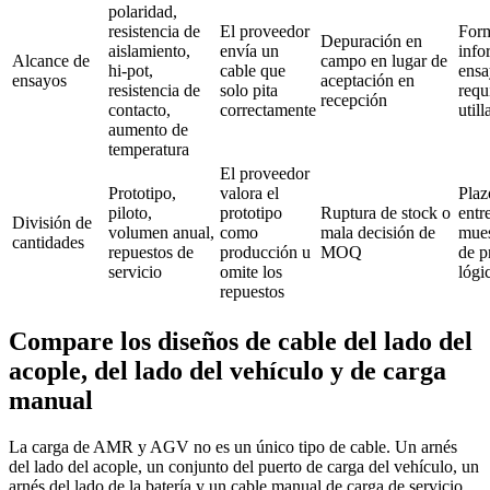
polaridad,
resistencia de
El proveedor
Form
Depuración en
aislamiento,
envía un
info
Alcance de
campo en lugar de
hi‑pot,
cable que
ensa
ensayos
aceptación en
resistencia de
solo pita
requ
recepción
contacto,
correctamente
utill
aumento de
temperatura
El proveedor
Prototipo,
valora el
Plaz
piloto,
prototipo
Ruptura de stock o
entr
División de
volumen anual,
como
mala decisión de
mues
cantidades
repuestos de
producción u
MOQ
de p
servicio
omite los
lóg
repuestos
Compare los diseños de cable del lado del
acople, del lado del vehículo y de carga
manual
La carga de AMR y AGV no es un único tipo de cable. Un arnés
del lado del acople, un conjunto del puerto de carga del vehículo, un
arnés del lado de la batería y un cable manual de carga de servicio