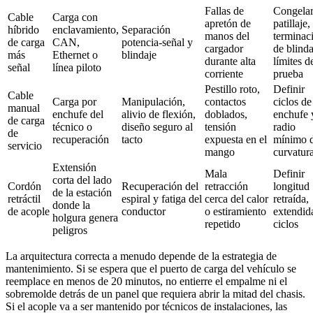
Fallas de
Congela
Cable
Carga con
apretón de
patillaje,
híbrido
enclavamiento,
Separación
manos del
terminac
de carga
CAN,
potencia‑señal y
cargador
de blinda
más
Ethernet o
blindaje
durante alta
límites d
señal
línea piloto
corriente
prueba
Pestillo roto,
Definir
Cable
Carga por
Manipulación,
contactos
ciclos de
manual
enchufe del
alivio de flexión,
doblados,
enchufe 
de carga
técnico o
diseño seguro al
tensión
radio
de
recuperación
tacto
expuesta en el
mínimo 
servicio
mango
curvatur
Extensión
Mala
Definir
corta del lado
Cordón
Recuperación del
retracción
longitud
de la estación
retráctil
espiral y fatiga del
cerca del calor
retraída,
donde la
de acople
conductor
o estiramiento
extendid
holgura genera
repetido
ciclos
peligros
La arquitectura correcta a menudo depende de la estrategia de
mantenimiento. Si se espera que el puerto de carga del vehículo se
reemplace en menos de 20 minutos, no entierre el empalme ni el
sobremolde detrás de un panel que requiera abrir la mitad del chasis.
Si el acople va a ser mantenido por técnicos de instalaciones, las