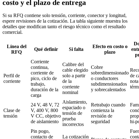
costo y el plazo de entrega
Si su RFQ contiene solo tensión, corriente, conector y longitud,
espere revisiones de la cotización. La tabla siguiente muestra los
detalles que modifican tanto el riesgo técnico como el resultado
comercial.
D
Línea del
Efecto en costo o
Qué definir
Si falta
ent
RFQ
plazo
p
Corriente
Calibre del
continua,
Cobre
cable elegido
Rec
corriente de
sobredimensionado
Perfil de
solo a partir
de c
pico, ciclo de
o conductores
corriente
de la
nota
trabajo,
subdimensionados
corriente
térm
duración de la
y sobrecalentados
nominal
carga
Aislamiento,
24 V, 48 V, 72
Retrabajo cuando
Fami
espaciado o
Clase de
V, 400 V, 800
comienza la
cond
tensión de
tensión
V CC, objetivo
revisión de
prop
prueba
de aislamiento
seguridad
hi‑p
incorrectos
Pin pogo,
Fuen
contacto de
La cotización
cont