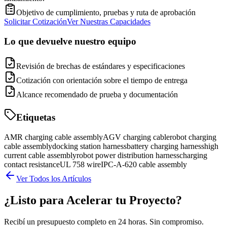
Objetivo de cumplimiento, pruebas y ruta de aprobación
Solicitar Cotización
Ver Nuestras Capacidades
Lo que devuelve nuestro equipo
Revisión de brechas de estándares y especificaciones
Cotización con orientación sobre el tiempo de entrega
Alcance recomendado de prueba y documentación
Etiquetas
AMR charging cable assembly
AGV charging cable
robot charging
cable assembly
docking station harness
battery charging harness
high
current cable assembly
robot power distribution harness
charging
contact resistance
UL 758 wire
IPC-A-620 cable assembly
Ver Todos los Artículos
¿Listo para Acelerar tu Proyecto?
Recibí un presupuesto completo en 24 horas. Sin compromiso.