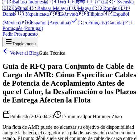
🇮🇩
Bahasa Indonesia
🇹🇭
ไทย
🇮🇳
हिन्दी
🇮🇱
עברית
🇸🇪
Svenska
🇨🇿
Čeština
🇲🇾
Bahasa Melayu
🇭🇺
Magyar
🇷🇴
Română
🇩🇰
Dansk
🇺🇦
Українська
🇬🇷
Ελληνικά
🇵🇭
Filipino
🇲🇽
Español
(México)
🇦🇷
Español (Argentina)
🇨🇦
Français (Canada)
🇵🇹
Português (Portugal)
Pedir Presupuesto
Toggle menu
Volver al Blog
Guía Técnica
Guía de RFQ para Conjunto de Cable de
Carga de AMR: Cómo Especificar Cables
de Potencia de Acoplamiento Antes de
que el Calor, la Desalineación o los Plazos
de Entrega Afecten la Flota
Publicado
2026-04-30
17 min read
por
Hommer Zhao
Una flota de AMR puede no alcanzar su objetivo de disponibilidad
aunque la batería, el cargador y la pila de navegación estén en buen
estado. El punto débil suele ser el conjunto de cable de carga entre el