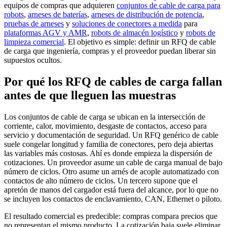
equipos de compras que adquieren
conjuntos de cable de carga para
robots
,
arneses de baterías
,
arneses de distribución de potencia
,
pruebas de arneses
y
soluciones de conectores a medida
para
plataformas AGV y AMR
,
robots de almacén logístico
y
robots de
limpieza comercial
. El objetivo es simple: definir un RFQ de cable
de carga que ingeniería, compras y el proveedor puedan liberar sin
supuestos ocultos.
Por qué los RFQ de cables de carga fallan
antes de que lleguen las muestras
Los conjuntos de cable de carga se ubican en la intersección de
corriente, calor, movimiento, desgaste de contactos, acceso para
servicio y documentación de seguridad. Un RFQ genérico de cable
suele congelar longitud y familia de conectores, pero deja abiertas
las variables más costosas. Ahí es donde empieza la dispersión de
cotizaciones. Un proveedor asume un cable de carga manual de bajo
número de ciclos. Otro asume un arnés de acople automatizado con
contactos de alto número de ciclos. Un tercero supone que el
apretón de manos del cargador está fuera del alcance, por lo que no
se incluyen los contactos de enclavamiento, CAN, Ethernet o piloto.
El resultado comercial es predecible: compras compara precios que
no representan el mismo producto. La cotización baja suele eliminar