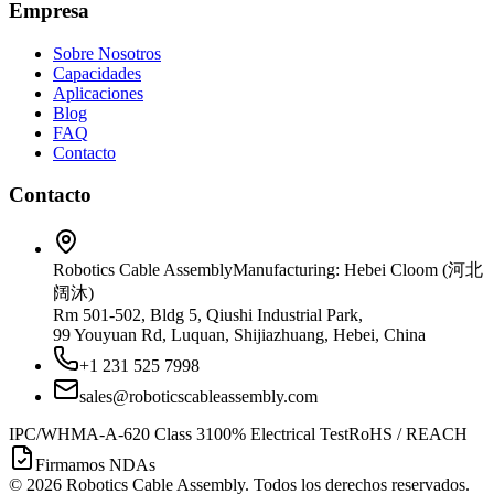
Empresa
Sobre Nosotros
Capacidades
Aplicaciones
Blog
FAQ
Contacto
Contacto
Robotics Cable Assembly
Manufacturing: Hebei Cloom (河北
阔沐)
Rm 501-502, Bldg 5, Qiushi Industrial Park,
99 Youyuan Rd, Luquan, Shijiazhuang, Hebei, China
+1 231 525 7998
sales@roboticscableassembly.com
IPC/WHMA-A-620 Class 3
100% Electrical Test
RoHS / REACH
Firmamos NDAs
©
2026
Robotics Cable Assembly. Todos los derechos reservados.