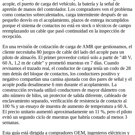
acople, el puerto de carga del vehículo, la batería y la señal de
apretón de manos del controlador. Los compradores ven el problema
como contactos sobrecalentados, carga intermitente después de un
pequeño desvío en el acoplamiento, plazos de entrega incumplidos
porque el sistema de contactos no está en stock o técnicos de campo
reemplazando un cable que pasó continuidad en la inspección de
recepción.
En una revisión de cotización de carga de AMR que gestionamos, el
cliente necesitaba 80 juegos de cable del lado del acople para un
piloto de almacén. El primer proveedor cotizó solo a partir de "48 V,
60 A, 1,2 m de cable" y prometió muestras en 7 días. Cuando
revisamos el trazado real, el conductor de carga tenía un codo de 28
mm detrás del bloque de contactos, los conductores positivo y
negativo compartían una camisa ajustada con dos pares de señal y el
acople podía desalinearse 6 mm durante el acoplamiento. La
construcción revisada utilizó conductores de mayor diámetro con
alto número de hilos, un protector de salida diferente, cableado de
enclavamiento separado, verificación de resistencia de contacto al
100 % y un ensayo de muestra de aumento de temperatura a 60 A.
El precio unitario aumentó aproximadamente un 11 %, pero el piloto
evitó un segundo ciclo de muestras que habría costado al menos 3
semanas.
Esta guía está dirigida a compradores OEM, ingenieros eléctricos y