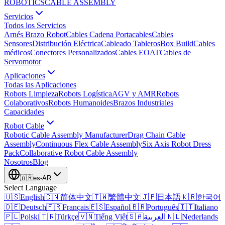
ROBOTICS
CABLE ASSEMBLY
Servicios
Todos los Servicios
Arnés Brazo Robot
Cables Cadena Portacables
Cables
Sensores
Distribución Eléctrica
Cableado Tableros
Box Build
Cables
médicos
Conectores Personalizados
Cables EOAT
Cables de
Servomotor
Aplicaciones
Todas las Aplicaciones
Robots Limpieza
Robots Logística
AGV y AMR
Robots
Colaborativos
Robots Humanoides
Brazos Industriales
Capacidades
Robot Cable
Robotic Cable Assembly Manufacturer
Drag Chain Cable
Assembly
Continuous Flex Cable Assembly
Six Axis Robot Dress
Pack
Collaborative Robot Cable Assembly
Nosotros
Blog
🇦🇷
es-AR
Select Language
🇺🇸
English
🇨🇳
简体中文
🇹🇼
繁體中文
🇯🇵
日本語
🇰🇷
한국어
🇩🇪
Deutsch
🇫🇷
Français
🇪🇸
Español
🇧🇷
Português
🇮🇹
Italiano
🇵🇱
Polski
🇹🇷
Türkçe
🇻🇳
Tiếng Việt
🇸🇦
العربية
🇳🇱
Nederlands