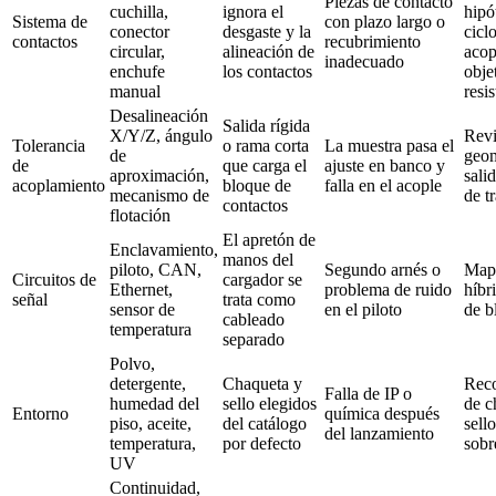
Piezas de contacto
cuchilla,
ignora el
hipó
Sistema de
con plazo largo o
conector
desgaste y la
cicl
contactos
recubrimiento
circular,
alineación de
acop
inadecuado
enchufe
los contactos
obje
manual
resi
Desalineación
Salida rígida
X/Y/Z, ángulo
Revi
Tolerancia
o rama corta
La muestra pasa el
de
geom
de
que carga el
ajuste en banco y
aproximación,
salid
acoplamiento
bloque de
falla en el acople
mecanismo de
de t
contactos
flotación
El apretón de
Enclavamiento,
manos del
piloto, CAN,
Segundo arnés o
Mapa
Circuitos de
cargador se
Ethernet,
problema de ruido
híbr
señal
trata como
sensor de
en el piloto
de b
cableado
temperatura
separado
Polvo,
detergente,
Chaqueta y
Rec
Falla de IP o
humedad del
sello elegidos
de c
Entorno
química después
piso, aceite,
del catálogo
sell
del lanzamiento
temperatura,
por defecto
sob
UV
Continuidad,