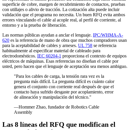
superficie de cobre, margen de recubrimiento de contactos, pruebas
con utillajes o alivio de tracción. La cotización alta puede incluir
validación que el programa no necesita. Un buen RFQ evita ambos
errores vinculando el cable al acople real, al perfil de corriente, al
entorno y a la prueba de liberación.
Las normas públicas ayudan a anclar el lenguaje.
IPC/WHMA-A-
620
es la referencia de mano de obra que muchos compradores usan
para la aceptabilidad de cables y arneses.
UL 758
se referencia
habitualmente al especificar material de cableado para
electrodomésticos.
IEC 60204-1
proporciona el contexto de equipos
eléctricos de máquinas. Esas referencias no diseñan el cable por
usted, pero hacen que el lenguaje de aceptación sea menos ambiguo.
"Para los cables de carga, la tensión rara vez es la
pregunta más difícil. La pregunta difícil es cuánto calor
genera el conjunto con corriente real después de que el
contacto haya sufrido desgaste por acoplamiento, error
de alineación y manipulación del técnico."
—Hommer Zhao, fundador de Robotics Cable
Assembly
Las 8 líneas del RFQ que modifican el