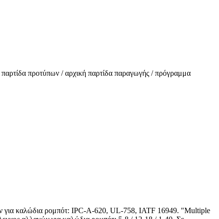
 παρτίδα προτύπων / αρχική παρτίδα παραγωγής / πρόγραμμα
ν για καλώδια ρομπότ: IPC-A-620, UL-758, IATF 16949. "Multiple