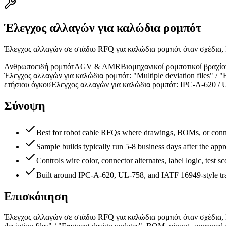
Έλεγχος αλλαγών για καλώδια ρομπότ
Έλεγχος αλλαγών σε στάδιο RFQ για καλώδια ρομπότ όταν σχέδια, 
Ανθρωποειδή ρομπότ
AGV & AMR
Βιομηχανικοί ρομποτικοί βραχίο
Έλεγχος αλλαγών για καλώδια ρομπότ: "Multiple deviation files" / "
ετήσιου όγκου
Έλεγχος αλλαγών για καλώδια ρομπότ: IPC-A-620 / 
Σύνοψη
Best for robot cable RFQs where drawings, BOMs, or connec
Sample builds typically run 5-8 business days after the appr
Controls wire color, connector alternates, label logic, test sc
Built around IPC-A-620, UL-758, and IATF 16949-style trac
Επισκόπηση
Έλεγχος αλλαγών σε στάδιο RFQ για καλώδια ρομπότ όταν σχέδια, 