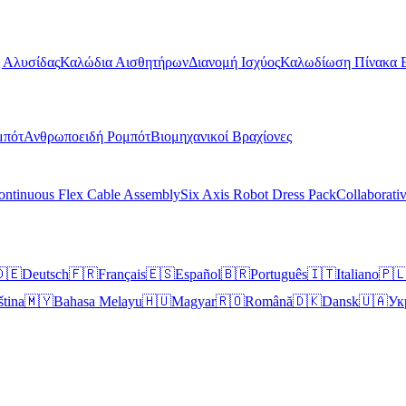
 Αλυσίδας
Καλώδια Αισθητήρων
Διανομή Ισχύος
Καλωδίωση Πίνακα 
μπότ
Ανθρωποειδή Ρομπότ
Βιομηχανικοί Βραχίονες
ontinuous Flex Cable Assembly
Six Axis Robot Dress Pack
Collaborati
🇪
Deutsch
🇫🇷
Français
🇪🇸
Español
🇧🇷
Português
🇮🇹
Italiano
🇵
ština
🇲🇾
Bahasa Melayu
🇭🇺
Magyar
🇷🇴
Română
🇩🇰
Dansk
🇺🇦
Ук