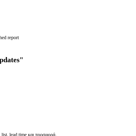
hed report
updates"
 list, lead time και προσφορά.