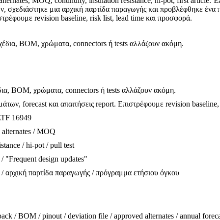
lternates, MOQ, continuity, insulation resistance, hi-pot, first article
, σχεδιάστηκε μια αρχική παρτίδα παραγωγής και προβλέφθηκε ένα πρ
στρέφουμε revision baseline, risk list, lead time και προσφορά.
έδια, BOM, χρώματα, connectors ή tests αλλάζουν ακόμη.
α, BOM, χρώματα, connectors ή tests αλλάζουν ακόμη.
μάτων, forecast και απαιτήσεις report. Επιστρέφουμε revision baseline, 
ATF 16949
 alternates / MOQ
ance / hi-pot / pull test
/ "Frequent design updates"
/ αρχική παρτίδα παραγωγής / πρόγραμμα ετήσιου όγκου
ck / BOM / pinout / deviation file / approved alternates / annual forec