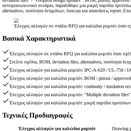
deviation files" / "Frequent design updates". BOM, pinout, approved a
αντιπροσωπευτικό σενάριο, παραδόθηκε μια μικρή παρτίδα προτύπων
alternatives, ποσότητα δειγμάτων, forecast και απαιτήσεις report. Επι
Έλεγχος αλλαγών σε στάδιο RFQ για καλώδια ρομπότ όταν σχ
Βασικά Χαρακτηριστικά
Έλεγχος αλλαγών σε στάδιο RFQ για καλώδια ρομπότ όταν σχέδι
Στείλτε σχέδια, BOM, deviation files, alternatives, ποσότητα δειγ
Έλεγχος αλλαγών για καλώδια ρομπότ: IPC-A-620 / UL-758 / I
Έλεγχος αλλαγών για καλώδια ρομπότ: BOM / pinout / approved
Έλεγχος αλλαγών για καλώδια ρομπότ: continuity / insulation resist
Έλεγχος αλλαγών για καλώδια ρομπότ: "Multiple deviation files" 
Έλεγχος αλλαγών για καλώδια ρομπότ: μικρή παρτίδα προτύπων 
Τεχνικές Προδιαγραφές
Έλεγχος αλλαγών για καλώδια ρομπότ
Drawing pa