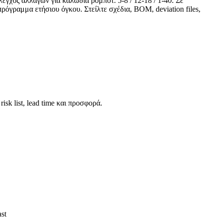
. Έλεγχος αλλαγών για καλώδια ρομπότ: 5-8 / 12-18 / 1-40. Σε
όγραμμα ετήσιου όγκου. Στείλτε σχέδια, BOM, deviation files,
risk list, lead time και προσφορά.
ast