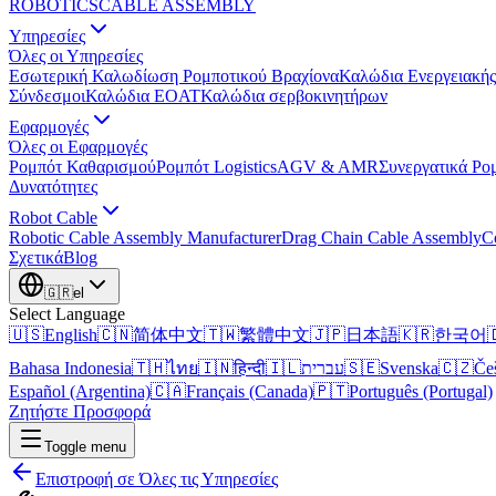
ROBOTICS
CABLE ASSEMBLY
Υπηρεσίες
Όλες οι Υπηρεσίες
Εσωτερική Καλωδίωση Ρομποτικού Βραχίονα
Καλώδια Ενεργειακής
Σύνδεσμοι
Καλώδια EOAT
Καλώδια σερβοκινητήρων
Εφαρμογές
Όλες οι Εφαρμογές
Ρομπότ Καθαρισμού
Ρομπότ Logistics
AGV & AMR
Συνεργατικά Ρο
Δυνατότητες
Robot Cable
Robotic Cable Assembly Manufacturer
Drag Chain Cable Assembly
C
Σχετικά
Blog
🇬🇷
el
Select Language
🇺🇸
English
🇨🇳
简体中文
🇹🇼
繁體中文
🇯🇵
日本語
🇰🇷
한국어

Bahasa Indonesia
🇹🇭
ไทย
🇮🇳
हिन्दी
🇮🇱
עברית
🇸🇪
Svenska
🇨🇿
Če
Español (Argentina)
🇨🇦
Français (Canada)
🇵🇹
Português (Portugal)
Ζητήστε Προσφορά
Toggle menu
Επιστροφή σε Όλες τις Υπηρεσίες