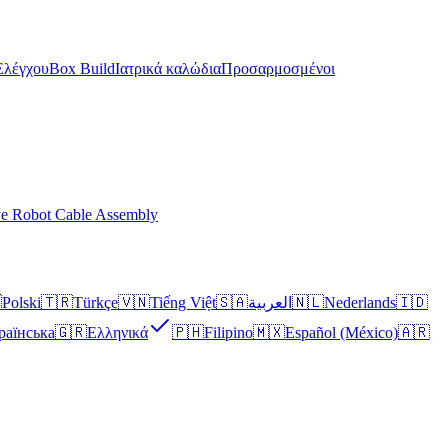
Ελέγχου
Box Build
Ιατρικά καλώδια
Προσαρμοσμένοι
ve Robot Cable Assembly

Polski
🇹🇷
Türkçe
🇻🇳
Tiếng Việt
🇸🇦
العربية
🇳🇱
Nederlands
🇮🇩
раїнська
🇬🇷
Ελληνικά
🇵🇭
Filipino
🇲🇽
Español (México)
🇦🇷