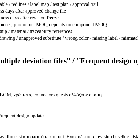
ble / redlines / label map / test plan / approval trail
ss days after approved change file
ness days after revision freeze
 pieces; production MOQ depends on component MOQ
p / material / traceability references
rawing / unapproved substitute / wrong color / missing label / mismatc
iple deviation files" / "Frequent design 
BOM, χρώματα, connectors ή tests αλλάζουν ακόμη.
Frequent design updates".
ν, forecast και απαιτήσεις report. Επιστρέφουμε revision baseline, risk