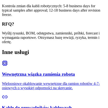
Kontrola zmian dla kabli robotycznych: 5-8 business days for
typical samples after approval; 12-18 business days after revision
freeze.
RFQ?
Wyślij rysunki, BOM, odstępstwa, zamienniki, próbki, forecast i
wymagania raportowe. Otrzymasz bazę rewizji, ryzyka, termin i
ofertę.
Inne usługi
Wewnętrzna wiązka ramienia robota
Wieloosiowe okablowanie wewnętrzne dla ramion robotów 4-7-
osiowych o wysokiej odporności na skręcanie.
Kable do prowadników kablowych