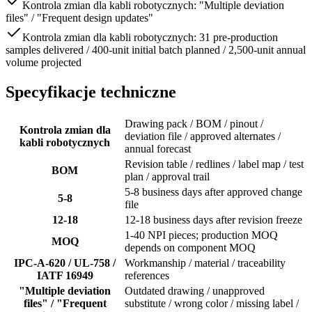
Kontrola zmian dla kabli robotycznych: "Multiple deviation
files" / "Frequent design updates"
Kontrola zmian dla kabli robotycznych: 31 pre-production
samples delivered / 400-unit initial batch planned / 2,500-unit annual
volume projected
Specyfikacje techniczne
Drawing pack / BOM / pinout /
Kontrola zmian dla
deviation file / approved alternates /
kabli robotycznych
annual forecast
Revision table / redlines / label map / test
BOM
plan / approval trail
5-8 business days after approved change
5-8
file
12-18
12-18 business days after revision freeze
1-40 NPI pieces; production MOQ
MOQ
depends on component MOQ
IPC-A-620 / UL-758 /
Workmanship / material / traceability
IATF 16949
references
"Multiple deviation
Outdated drawing / unapproved
files" / "Frequent
substitute / wrong color / missing label /