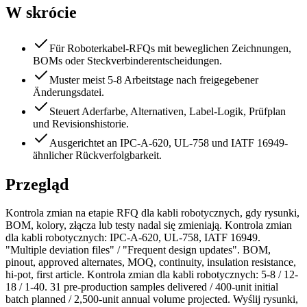
W skrócie
Für Roboterkabel-RFQs mit beweglichen Zeichnungen,
BOMs oder Steckverbinderentscheidungen.
Muster meist 5-8 Arbeitstage nach freigegebener
Änderungsdatei.
Steuert Aderfarbe, Alternativen, Label-Logik, Prüfplan
und Revisionshistorie.
Ausgerichtet an IPC-A-620, UL-758 und IATF 16949-
ähnlicher Rückverfolgbarkeit.
Przegląd
Kontrola zmian na etapie RFQ dla kabli robotycznych, gdy rysunki,
BOM, kolory, złącza lub testy nadal się zmieniają. Kontrola zmian
dla kabli robotycznych: IPC-A-620, UL-758, IATF 16949.
"Multiple deviation files" / "Frequent design updates". BOM,
pinout, approved alternates, MOQ, continuity, insulation resistance,
hi-pot, first article. Kontrola zmian dla kabli robotycznych: 5-8 / 12-
18 / 1-40. 31 pre-production samples delivered / 400-unit initial
batch planned / 2,500-unit annual volume projected. Wyślij rysunki,