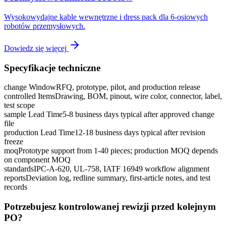
Wysokowydajne kable wewnętrzne i dress pack dla 6-osiowych
robotów przemysłowych.
Dowiedz się więcej
Specyfikacje techniczne
change Window
RFQ, prototype, pilot, and production release
controlled Items
Drawing, BOM, pinout, wire color, connector, label,
test scope
sample Lead Time
5-8 business days typical after approved change
file
production Lead Time
12-18 business days typical after revision
freeze
moq
Prototype support from 1-40 pieces; production MOQ depends
on component MOQ
standards
IPC-A-620, UL-758, IATF 16949 workflow alignment
reports
Deviation log, redline summary, first-article notes, and test
records
Potrzebujesz kontrolowanej rewizji przed kolejnym
PO?