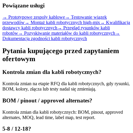
Powiązane usługi
→
Prototypowe zespoly kablowe
→
Testowanie wiązek
przewodów
→
Montaż kabli robotycznych high-mix
→
Kwalifikacja
dostawcy kabli robotycznych
→
Przegląd rysunków kabli
robotów
→
Pozyskiwanie materiałów do kabli robotycznych
→
Dokumentacja zgodności kabli robotycznych
Pytania kupującego przed zapytaniem
ofertowym
Kontrola zmian dla kabli robotycznych?
Kontrola zmian na etapie RFQ dla kabli robotycznych, gdy rysunki,
BOM, kolory, złącza lub testy nadal się zmieniają.
BOM / pinout / approved alternates?
Kontrola zmian dla kabli robotycznych: BOM, pinout, approved
alternates, MOQ, lead time, label map, test report.
5-8 / 12-18?