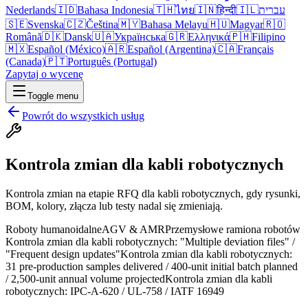
Nederlands
🇮🇩
Bahasa Indonesia
🇹🇭
ไทย
🇮🇳
हिन्दी
🇮🇱
עברית
🇸🇪
Svenska
🇨🇿
Čeština
🇲🇾
Bahasa Melayu
🇭🇺
Magyar
🇷🇴
Română
🇩🇰
Dansk
🇺🇦
Українська
🇬🇷
Ελληνικά
🇵🇭
Filipino
🇲🇽
Español (México)
🇦🇷
Español (Argentina)
🇨🇦
Français
(Canada)
🇵🇹
Português (Portugal)
Zapytaj o wycenę
Toggle menu
Powrót do wszystkich usług
Kontrola zmian dla kabli robotycznych
Kontrola zmian na etapie RFQ dla kabli robotycznych, gdy rysunki,
BOM, kolory, złącza lub testy nadal się zmieniają.
Roboty humanoidalne
AGV & AMR
Przemysłowe ramiona robotów
Kontrola zmian dla kabli robotycznych: "Multiple deviation files" /
"Frequent design updates"
Kontrola zmian dla kabli robotycznych:
31 pre-production samples delivered / 400-unit initial batch planned
/ 2,500-unit annual volume projected
Kontrola zmian dla kabli
robotycznych: IPC-A-620 / UL-758 / IATF 16949