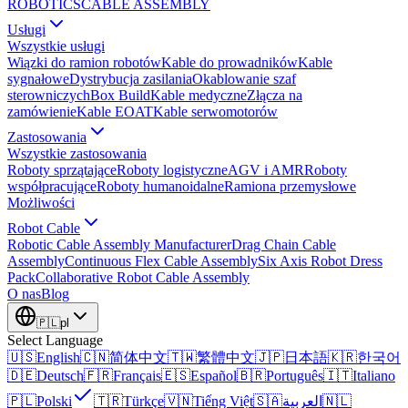
ROBOTICS
CABLE ASSEMBLY
Usługi
Wszystkie usługi
Wiązki do ramion robotów
Kable do prowadników
Kable
sygnałowe
Dystrybucja zasilania
Okablowanie szaf
sterowniczych
Box Build
Kable medyczne
Złącza na
zamówienie
Kable EOAT
Kable serwomotorów
Zastosowania
Wszystkie zastosowania
Roboty sprzątające
Roboty logistyczne
AGV i AMR
Roboty
współpracujące
Roboty humanoidalne
Ramiona przemysłowe
Możliwości
Robot Cable
Robotic Cable Assembly Manufacturer
Drag Chain Cable
Assembly
Continuous Flex Cable Assembly
Six Axis Robot Dress
Pack
Collaborative Robot Cable Assembly
O nas
Blog
🇵🇱
pl
Select Language
🇺🇸
English
🇨🇳
简体中文
🇹🇼
繁體中文
🇯🇵
日本語
🇰🇷
한국어
🇩🇪
Deutsch
🇫🇷
Français
🇪🇸
Español
🇧🇷
Português
🇮🇹
Italiano
🇵🇱
Polski
🇹🇷
Türkçe
🇻🇳
Tiếng Việt
🇸🇦
العربية
🇳🇱