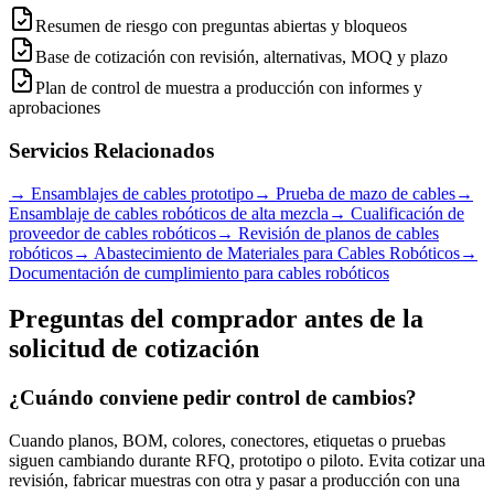
Resumen de riesgo con preguntas abiertas y bloqueos
Base de cotización con revisión, alternativas, MOQ y plazo
Plan de control de muestra a producción con informes y
aprobaciones
Servicios Relacionados
→
Ensamblajes de cables prototipo
→
Prueba de mazo de cables
→
Ensamblaje de cables robóticos de alta mezcla
→
Cualificación de
proveedor de cables robóticos
→
Revisión de planos de cables
robóticos
→
Abastecimiento de Materiales para Cables Robóticos
→
Documentación de cumplimiento para cables robóticos
Preguntas del comprador antes de la
solicitud de cotización
¿Cuándo conviene pedir control de cambios?
Cuando planos, BOM, colores, conectores, etiquetas o pruebas
siguen cambiando durante RFQ, prototipo o piloto. Evita cotizar una
revisión, fabricar muestras con otra y pasar a producción con una