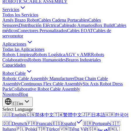
ROBOTICS
CABLE ASSEMBLY
Servicios
Todos los Servicios
Arnés Brazo Robot
Cables Cadena Portacables
Cables
Sensores
Distribución Eléctrica
Cableado Armarios
Box Build
Cables
médicos
Conectores Personalizados
Cables EOAT
Cables de
servomotor
Aplicaciones
Todas las Aplicaciones
Robots Limpieza
Robots Logística
AGV y AMR
Robots
Colaborativos
Robots Humanoides
Brazos Industriales
Capacidades
Robot Cable
Robotic Cable Assembly Manufacturer
Drag Chain Cable
Assembly
Continuous Flex Cable Assembly
Six Axis Robot Dress
Pack
Collaborative Robot Cable Assembly
Nosotros
Blog
🇪🇸
es
Select Language
🇺🇸
English
🇨🇳
简体中文
🇹🇼
繁體中文
🇯🇵
日本語
🇰🇷
한국어
🇩🇪
Deutsch
🇫🇷
Français
🇪🇸
Español
🇧🇷
Português
🇮🇹
Italiano
🇵🇱
Polski
🇹🇷
Türkçe
🇻🇳
Tiếng Việt
🇸🇦
العربية
🇳🇱