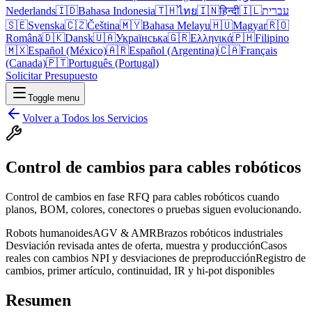
Nederlands
🇮🇩
Bahasa Indonesia
🇹🇭
ไทย
🇮🇳
हिन्दी
🇮🇱
עברית
🇸🇪
Svenska
🇨🇿
Čeština
🇲🇾
Bahasa Melayu
🇭🇺
Magyar
🇷🇴
Română
🇩🇰
Dansk
🇺🇦
Українська
🇬🇷
Ελληνικά
🇵🇭
Filipino
🇲🇽
Español (México)
🇦🇷
Español (Argentina)
🇨🇦
Français
(Canada)
🇵🇹
Português (Portugal)
Solicitar Presupuesto
Toggle menu
Volver a Todos los Servicios
Control de cambios para cables robóticos
Control de cambios en fase RFQ para cables robóticos cuando
planos, BOM, colores, conectores o pruebas siguen evolucionando.
Robots humanoides
AGV & AMR
Brazos robóticos industriales
Desviación revisada antes de oferta, muestra y producción
Casos
reales con cambios NPI y desviaciones de preproducción
Registro de
cambios, primer artículo, continuidad, IR y hi-pot disponibles
Resumen