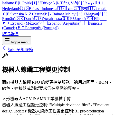
Italiano
🇵🇱
Polski
🇹🇷
Türkçe
🇻🇳
Tiếng Việt
🇸🇦
العربية
🇳🇱
Nederlands
🇮🇩
Bahasa Indonesia
🇹🇭
ไทย
🇮🇳
हिन्दी
🇮🇱
עברית
🇸🇪
Svenska
🇨🇿
Čeština
🇲🇾
Bahasa Melayu
🇭🇺
Magyar
🇷🇴
Română
🇩🇰
Dansk
🇺🇦
Українська
🇬🇷
Ελληνικά
🇵🇭
Filipino
🇲🇽
Español (México)
🇦🇷
Español (Argentina)
🇨🇦
Français
(Canada)
🇵🇹
Português (Portugal)
取得報價
Toggle menu
返回全部服務
機器人線纜工程變更控制
面向機器人線纜 RFQ 的變更控制服務，適用於圖面、BOM、
線色、連接器或測試要求仍在變動的專案。
人形機器人
AGV & AMR
工業機械手臂
機器人線纜工程變更控制: "Multiple deviation files" / "Frequent
design updates"
機器人線纜工程變更控制: 31 pre-production