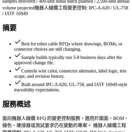
samples delivered / 400-unit initial batch planned / 2,500-unit annual
volume projected
機器人線纜工程變更控制: IPC-A-620 / UL-758
/ IATF 16949
摘要
Best for robot cable RFQs where drawings, BOMs, or
connector choices are still changing.
Sample builds typically run 5-8 business days after the
approved change file.
Controls wire color, connector alternates, label logic, test
scope, and revision history.
Built around IPC-A-620, UL-758, and IATF 16949-style
traceability expectations.
服務概述
面向機器人線纜 RFQ 的變更控制服務，適用於圖面、BOM、
線色、連接器或測試要求仍在變動的專案。 機器人線纜工程