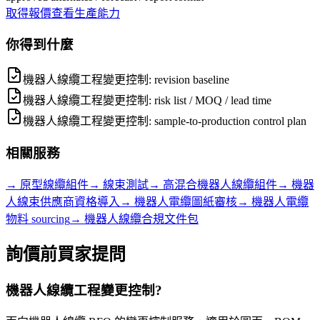
取得報價
查看生產能力
你得到什麼
機器人線纜工程變更控制: revision baseline
機器人線纜工程變更控制: risk list / MOQ / lead time
機器人線纜工程變更控制: sample-to-production control plan
相關服務
→
原型線纜組件
→
線束測試
→
高混合機器人線纜組件
→
機器
人線束供應商資格導入
→
機器人電纜圖紙審核
→
機器人電纜
物料 sourcing
→
機器人線纜合規文件包
詢價前買家提問
機器人線纜工程變更控制?