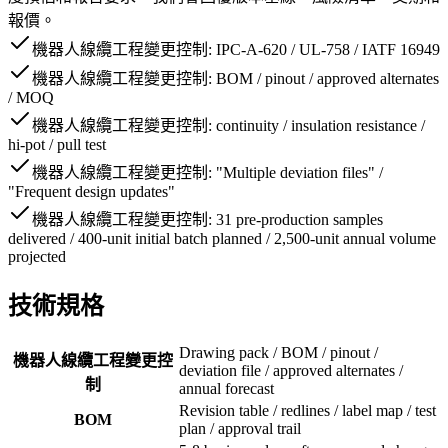
報價。
機器人線纜工程變更控制: IPC-A-620 / UL-758 / IATF 16949
機器人線纜工程變更控制: BOM / pinout / approved alternates
/ MOQ
機器人線纜工程變更控制: continuity / insulation resistance /
hi-pot / pull test
機器人線纜工程變更控制: "Multiple deviation files" /
"Frequent design updates"
機器人線纜工程變更控制: 31 pre-production samples
delivered / 400-unit initial batch planned / 2,500-unit annual volume
projected
技術規格
Drawing pack / BOM / pinout /
機器人線纜工程變更控
deviation file / approved alternates /
制
annual forecast
Revision table / redlines / label map / test
BOM
plan / approval trail