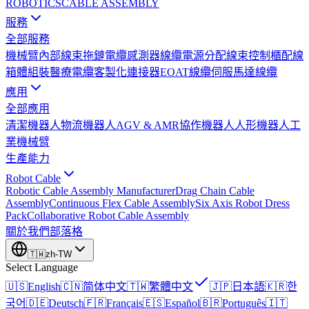
ROBOTICS
CABLE ASSEMBLY
服務
全部服務
機械臂內部線束
拖鏈電纜
感測器線纜
電源分配線束
控制櫃配線
箱體組裝
醫療電纜
客製化連接器
EOAT線纜
伺服馬達線纜
應用
全部應用
清潔機器人
物流機器人
AGV & AMR
協作機器人
人形機器人
工
業機械臂
生產能力
Robot Cable
Robotic Cable Assembly Manufacturer
Drag Chain Cable
Assembly
Continuous Flex Cable Assembly
Six Axis Robot Dress
Pack
Collaborative Robot Cable Assembly
關於我們
部落格
🇹🇼
zh-TW
Select Language
🇺🇸
English
🇨🇳
简体中文
🇹🇼
繁體中文
🇯🇵
日本語
🇰🇷
한
국어
🇩🇪
Deutsch
🇫🇷
Français
🇪🇸
Español
🇧🇷
Português
🇮🇹