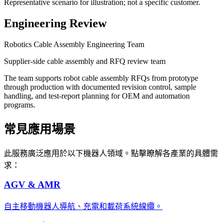
Representative scenario for illustration; not a specific customer.
Engineering Review
Robotics Cable Assembly Engineering Team
Supplier-side cable assembly and RFQ review team
The team supports robot cable assembly RFQs from prototype
through production with documented revision control, sample
handling, and test-report planning for OEM and automation
programs.
常見應用場景
此服務廣泛應用於以下機器人領域。點擊瞭解各產業的具體需
求：
AGV & AMR
自主移動機器人導航、充電和載荷系統線纜。