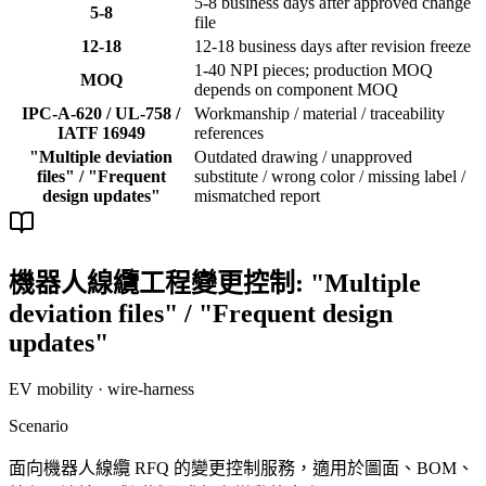
5-8 business days after approved change
5-8
file
12-18
12-18 business days after revision freeze
1-40 NPI pieces; production MOQ
MOQ
depends on component MOQ
IPC-A-620 / UL-758 /
Workmanship / material / traceability
IATF 16949
references
"Multiple deviation
Outdated drawing / unapproved
files" / "Frequent
substitute / wrong color / missing label /
design updates"
mismatched report
機器人線纜工程變更控制: "Multiple
deviation files" / "Frequent design
updates"
EV mobility · wire-harness
Scenario
面向機器人線纜 RFQ 的變更控制服務，適用於圖面、BOM、