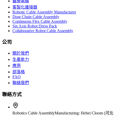
醫療電纜
客製化連接器
Robotic Cable Assembly Manufacturer
Drag Chain Cable Assembly
Continuous Flex Cable Assembly
Six Axis Robot Dress Pack
Collaborative Robot Cable Assembly
公司
關於我們
生產能力
應用
部落格
FAQ
聯絡我們
聯絡方式
Robotics Cable Assembly
Manufacturing: Hebei Cloom (河北