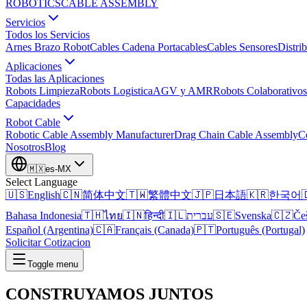
ROBOTICS
CABLE ASSEMBLY
Servicios
Todos los Servicios
Arnes Brazo Robot
Cables Cadena Portacables
Cables Sensores
Distri
Aplicaciones
Todas las Aplicaciones
Robots Limpieza
Robots Logistica
AGV y AMR
Robots Colaborativos
Capacidades
Robot Cable
Robotic Cable Assembly Manufacturer
Drag Chain Cable Assembly
C
Nosotros
Blog
🇲🇽
es-MX
Select Language
🇺🇸
English
🇨🇳
简体中文
🇹🇼
繁體中文
🇯🇵
日本語
🇰🇷
한국어

Bahasa Indonesia
🇹🇭
ไทย
🇮🇳
हिन्दी
🇮🇱
עברית
🇸🇪
Svenska
🇨🇿
Če
Español (Argentina)
🇨🇦
Français (Canada)
🇵🇹
Português (Portugal)
Solicitar Cotizacion
Toggle menu
CONSTRUYAMOS
JUNTOS