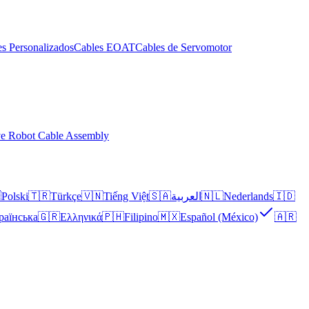
s Personalizados
Cables EOAT
Cables de Servomotor
ve Robot Cable Assembly

Polski
🇹🇷
Türkçe
🇻🇳
Tiếng Việt
🇸🇦
العربية
🇳🇱
Nederlands
🇮🇩
раїнська
🇬🇷
Ελληνικά
🇵🇭
Filipino
🇲🇽
Español (México)
🇦🇷