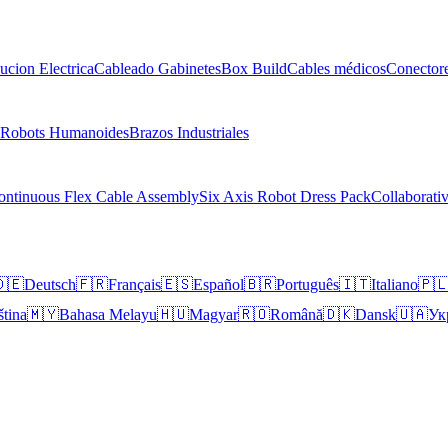
bucion Electrica
Cableado Gabinetes
Box Build
Cables médicos
Conectore
Robots Humanoides
Brazos Industriales
ontinuous Flex Cable Assembly
Six Axis Robot Dress Pack
Collaborati
🇪
Deutsch
🇫🇷
Français
🇪🇸
Español
🇧🇷
Português
🇮🇹
Italiano
🇵
ština
🇲🇾
Bahasa Melayu
🇭🇺
Magyar
🇷🇴
Română
🇩🇰
Dansk
🇺🇦
Ук