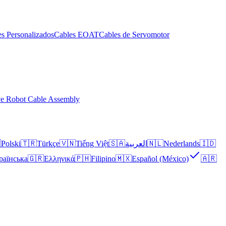
s Personalizados
Cables EOAT
Cables de Servomotor
ve Robot Cable Assembly

Polski
🇹🇷
Türkçe
🇻🇳
Tiếng Việt
🇸🇦
العربية
🇳🇱
Nederlands
🇮🇩
раїнська
🇬🇷
Ελληνικά
🇵🇭
Filipino
🇲🇽
Español (México)
🇦🇷