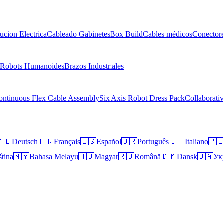
bucion Electrica
Cableado Gabinetes
Box Build
Cables médicos
Conectore
Robots Humanoides
Brazos Industriales
ontinuous Flex Cable Assembly
Six Axis Robot Dress Pack
Collaborati
🇪
Deutsch
🇫🇷
Français
🇪🇸
Español
🇧🇷
Português
🇮🇹
Italiano
🇵
ština
🇲🇾
Bahasa Melayu
🇭🇺
Magyar
🇷🇴
Română
🇩🇰
Dansk
🇺🇦
Ук