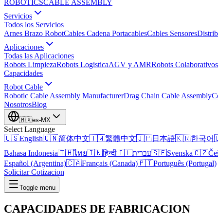
ROBOTICS
CABLE ASSEMBLY
Servicios
Todos los Servicios
Arnes Brazo Robot
Cables Cadena Portacables
Cables Sensores
Distri
Aplicaciones
Todas las Aplicaciones
Robots Limpieza
Robots Logistica
AGV y AMR
Robots Colaborativos
Capacidades
Robot Cable
Robotic Cable Assembly Manufacturer
Drag Chain Cable Assembly
C
Nosotros
Blog
🇲🇽
es-MX
Select Language
🇺🇸
English
🇨🇳
简体中文
🇹🇼
繁體中文
🇯🇵
日本語
🇰🇷
한국어

Bahasa Indonesia
🇹🇭
ไทย
🇮🇳
हिन्दी
🇮🇱
עברית
🇸🇪
Svenska
🇨🇿
Če
Español (Argentina)
🇨🇦
Français (Canada)
🇵🇹
Português (Portugal)
Solicitar Cotizacion
Toggle menu
CAPACIDADES DE
FABRICACION