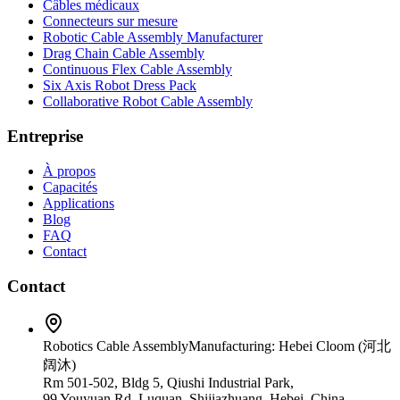
Câbles médicaux
Connecteurs sur mesure
Robotic Cable Assembly Manufacturer
Drag Chain Cable Assembly
Continuous Flex Cable Assembly
Six Axis Robot Dress Pack
Collaborative Robot Cable Assembly
Entreprise
À propos
Capacités
Applications
Blog
FAQ
Contact
Contact
Robotics Cable Assembly
Manufacturing: Hebei Cloom (河北
阔沐)
Rm 501-502, Bldg 5, Qiushi Industrial Park,
99 Youyuan Rd, Luquan, Shijiazhuang, Hebei, China