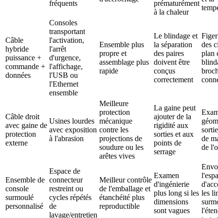
fréquents
prématurément
tempé
à la chaleur
Consoles
transportant
Le blindage et
Figer
Câble
l'activation,
Ensemble plus
la séparation
des ci
hybride
l'arrêt
propre et
des paires
plan 
puissance +
d'urgence,
assemblage plus
doivent être
blind
commande +
l'affichage,
rapide
conçus
broc
données
l'USB ou
correctement
conn
l'Ethernet
ensemble
Meilleure
La gaine peut
protection
Exam
Câble droit
ajouter de la
Usines lourdes
mécanique
géomé
avec gaine de
rigidité aux
avec exposition
contre les
sortie
protection
sorties et aux
à l'abrasion
projections de
de ma
externe
points de
soudure ou les
de l'
serrage
arêtes vives
Envo
Espace de
Examen
l'esp
Ensemble de
connecteur
Meilleur contrôle
d'ingénierie
d'acc
console
restreint ou
de l'emballage et
plus long si les
les l
surmoulé
cycles répétés
étanchéité plus
dimensions
surmo
personnalisé
de
reproductible
sont vagues
l'éte
lavage/entretien