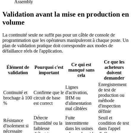
Assembly
Validation avant la mise en production en
volume
La continuité seule ne suffit pas pour un câble de console de
programmation que les opérateurs manipuleront à chaque poste. Un
plan de validation pratique doit correspondre aux modes de
défaillance réels de l'application.
Ce que les
Ce qui est
Élément de
Pourquoi c'est
acheteurs
manqué sans
validation
important
doivent
cela
demander
Enregistrement
Lignes
de test de
Continuité et
Confirme que le
d'activation,
production ou
brochage à 100
circuit de base
IHM ou
méthode
%
est correct
d'alimentation
d'inspection
mal câblées
définie
Détecte
Fuite
Seuil et
Résistance
l'humidité ou la
intermittente
condition de test
d'isolement si
faiblesse
dans les usines
dans l'appel
nécessaire