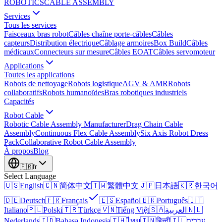
ROBOTICS
CABLE ASSEMBLY
Services
Tous les services
Faisceaux bras robot
Câbles chaîne porte-câbles
Câbles
capteurs
Distribution électrique
Câblage armoires
Box Build
Câbles
médicaux
Connecteurs sur mesure
Câbles EOAT
Câbles servomoteur
Applications
Toutes les applications
Robots de nettoyage
Robots logistique
AGV & AMR
Robots
collaboratifs
Robots humanoïdes
Bras robotiques industriels
Capacités
Robot Cable
Robotic Cable Assembly Manufacturer
Drag Chain Cable
Assembly
Continuous Flex Cable Assembly
Six Axis Robot Dress
Pack
Collaborative Robot Cable Assembly
À propos
Blog
🇫🇷
fr
Select Language
🇺🇸
English
🇨🇳
简体中文
🇹🇼
繁體中文
🇯🇵
日本語
🇰🇷
한국어
🇩🇪
Deutsch
🇫🇷
Français
🇪🇸
Español
🇧🇷
Português
🇮🇹
Italiano
🇵🇱
Polski
🇹🇷
Türkçe
🇻🇳
Tiếng Việt
🇸🇦
العربية
🇳🇱
Nederlands
🇮🇩
Bahasa Indonesia
🇹🇭
ไทย
🇮🇳
हिन्दी
🇮🇱
עברית