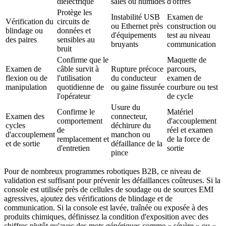
diélectrique
sales ou humides
d'offres
Protège les
Instabilité USB
Examen de
Vérification du
circuits de
ou Ethernet près
construction ou
blindage ou
données et
d'équipements
test au niveau
des paires
sensibles au
bruyants
communication
bruit
Confirme que le
Maquette de
Examen de
câble survit à
Rupture précoce
parcours,
flexion ou de
l'utilisation
du conducteur
examen de
manipulation
quotidienne de
ou gaine fissurée
courbure ou test
l'opérateur
de cycle
Usure du
Confirme le
Matériel
Examen des
connecteur,
comportement
d'accouplement
cycles
déchirure du
de
réel et examen
d'accouplement
manchon ou
remplacement et
de la force de
et de sortie
défaillance de la
d'entretien
sortie
pince
Pour de nombreux programmes robotiques B2B, ce niveau de
validation est suffisant pour prévenir les défaillances coûteuses. Si la
console est utilisée près de cellules de soudage ou de sources EMI
agressives, ajoutez des vérifications de blindage et de
communication. Si la console est lavée, traînée ou exposée à des
produits chimiques, définissez la condition d'exposition avec des
chiffres plutôt qu'avec des mots génériques comme « sévère » ou «