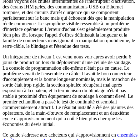
Nous voyons des chutes intermittentes de l'interrupteur d'activation,
des écrans IHM gelés, des communications USB ou Ethernet
rompues, et des circuits d'arrêt d'urgence qui se comportent
parfaitement sur le banc mais qui échouent dès que la manipulation
réelle commence. Le symptôme visible ressemble à un problème
d'interface opérateur. L'erreur d'achat s'est généralement produite
bien plus tôt, lorsque l'appel d'offres définissait la longueur et la
famille de connecteurs mais ignorait la manipulation quotidienne, le
serre-câble, le blindage et l'étendue des tests.
Un intégrateur de niveau 1 est venu nous voir après avoir perdu 6
jours de production lors du déploiement d'une cellule de soudage.
La console de programmation elle-même n'était pas en cause. Le
problème venait de l'ensemble de câble. Il avait le bon connecteur
d'accouplement et la bonne longueur nominale, mais le manchon de
sortie était trop rigide, la section spiralée récupérait mal après
exposition à la chaleur, et la terminaison du blindage n'était pas
stable à proximité d'un équipement de soudage à courant élevé. Le
premier échantillon a passé le test de continuité et semblait
commercialement attractif. Le résultat installé a été des plaintes des
opérateurs, de la main-d'œuvre de remplacement et un deuxième
cycle d'approvisionnement qui a coûté bien plus cher que les
économies du devis initial.
Ce guide s'adresse aux acheteurs qui s'approvisionnent en
ensembles