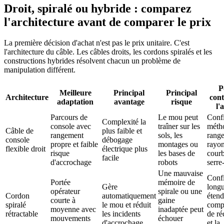
Droit, spiralé ou hybride : comparez
l'architecture avant de comparer le prix
La première décision d'achat n'est pas le prix unitaire. C'est
l'architecture du câble. Les câbles droits, les cordons spiralés et les
constructions hybrides résolvent chacun un problème de
manipulation différent.
P
Meilleure
Principal
Principal
Architecture
cont
adaptation
avantage
risque
l'
Parcours de
Le mou peut
Confi
Complexité la
console avec
traîner sur les
méth
Câble de
plus faible et
rangement
sols, les
range
console
débogage
propre et faible
montages ou
rayo
flexible droit
électrique plus
risque
les bases de
courb
facile
d'accrochage
robots
serre
Une mauvaise
Confi
Portée
mémoire de
Gère
long
opérateur
spirale ou une
Cordon
automatiquement
étend
courte à
gaine
spiralé
le mou et réduit
comp
moyenne avec
inadaptée peut
rétractable
les incidents
de ré
mouvements
échouer
d'accrochage
et la