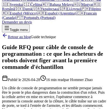
🇸🇪
Svenska
🇨🇿
Čeština
🇲🇾
Bahasa Melayu
🇭🇺
Magyar
🇷🇴
Română
🇩🇰
Dansk
🇺🇦
Українська
🇬🇷
Ελληνικά
🇵🇭
Filipino
🇲🇽
Español (México)
🇦🇷
Español (Argentina)
🇨🇦
Français
(Canada)
🇵🇹
Português (Portugal)
Demander un devis
Toggle menu
Retour au blog
Guide technique
Guide RFQ pour câble de console de
programmation : ce que les acheteurs de
robots doivent figer avant la première
commande d'échantillon
Publié le
2026-04-28
16 min read
par
Hommer Zhao
Un câble de console de programmation ne semble presque jamais
être le poste le plus dangereux dans la construction d'un robot. Puis
la cellule arrive en mise en service, l'opérateur commence à
promener la console autour de la clôture, le câble traîne sur un cadre
de porte, se tord à l'entrée de l'armoire, et les défauts commencent.