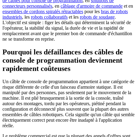
de câbles pour console de programmation
, en
solutions de
connecteurs personnalisés
, en
câblage d'armoire de commande
et en
ensembles de cordons spiralés rétractables
pour les
bras de robots
industriels
, les
robots collaboratifs
et les
robots de soudage
.
L'objectif est simple : figer les détails qui déterminent la sécurité de
l'opérateur, la stabilité du signal, la durée de vie et la rapidité de
remplacement avant que le premier bon de commande d'échantillon
ne se transforme en reprise.
Pourquoi les défaillances des câbles de
console de programmation deviennent
rapidement coûteuses
Un câble de console de programmation appartient à une catégorie de
risque différente de celle d'un faisceau d'armoire statique. Il est
manipulé par des personnes, pas seulement par le mouvement de la
machine. Il est plié brusquement à la sortie de la console, traîné
autour des montages, tordu par les opérateurs, piétiné pendant la
configuration et déconnecté plus souvent que la plupart des autres
ensembles de câbles robotiques. Cela signifie qu'un câble qui semble
électriquement correct peut encore être inadapté à l'application
réelle.
Le problème commercial est que la plupart des appels d'offres sont