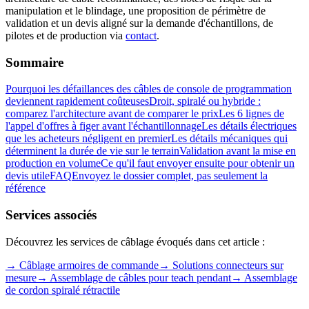
manipulation et le blindage, une proposition de périmètre de
validation et un devis aligné sur la demande d'échantillons, de
pilotes et de production via
contact
.
Sommaire
Pourquoi les défaillances des câbles de console de programmation
deviennent rapidement coûteuses
Droit, spiralé ou hybride :
comparez l'architecture avant de comparer le prix
Les 6 lignes de
l'appel d'offres à figer avant l'échantillonnage
Les détails électriques
que les acheteurs négligent en premier
Les détails mécaniques qui
déterminent la durée de vie sur le terrain
Validation avant la mise en
production en volume
Ce qu'il faut envoyer ensuite pour obtenir un
devis utile
FAQ
Envoyez le dossier complet, pas seulement la
référence
Services associés
Découvrez les services de câblage évoqués dans cet article :
→
Câblage armoires de commande
→
Solutions connecteurs sur
mesure
→
Assemblage de câbles pour teach pendant
→
Assemblage
de cordon spiralé rétractile