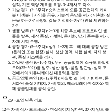
실적, 기본 역량 개요를 요청. 3~4개사로 축소.
기술 평가 (2~3주차): 숏리스트에 오른 공급업체와 케이
블 어셈블리 사양을 공유. 기술적 응답을 평가: 명확화 질
문을 하는가? 사양의 갭을 지적하는가? 대안을 제안하는
가?
샘플 발주 (3~5주차): 2~3개 최종 후보에 프로토타입 샘
플을 발주. 제작 품질, 라벨링, 문서화, 납기 준수를 평가.
자체 시험 수행.
공장 평가 (5~6주차): 상위 1~2개 후보에 대해 공장 방문
(온라인 또는 현장) 실시. 생산 영역, 시험 설비, 자재 보
관, 품질 시스템을 검사.
파일럿 생산 (6~10주차): 우선 공급업체에 소규모 파일럿
오더(25~50개)를 발주. 생산 공정, 품질 일관성, 실제 조
건에서의 커뮤니케이션 대응력을 검증.
공급업체 승인 (10~12주차): 파일럿 결과에 기반하여, 문
서화된 품질 기대치, 가격 합의, 에스컬레이션 절차와 함
께 공급업체를 공식 승인.
스타트업 단축 경로
12주 자격 심사 프로세스가 현실적이지 않다면, 3가지 양보 불