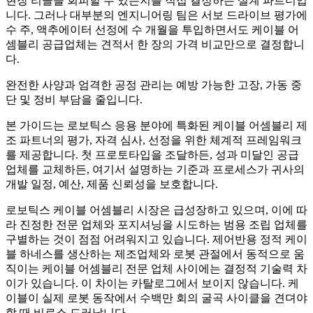
현장 리콜을 회피할 수 있는지를 직접 결정하는 설계 파트너입
니다. 그러나 대부분의 엔지니어링 팀은 서보 드라이브 평가에
수 주, 액추에이터 선정에 수 개월을 투입하면서도 케이블 어
셈블리 공급업체는 견적서 한 장의 가격 비교만으로 결정합니
다.
완전한 사양과 엄격한 공정 관리는 예방 가능한 고장, 가동 중
단 및 정비 부담을 줄입니다.
본 가이드는 로보틱스 응용 분야에 특화된 케이블 어셈블리 제
조 파트너의 평가, 자격 심사, 선정을 위한 체계적 프레임워크
를 제공합니다. 첫 프로토타입을 조달하든, 성과 미달인 공급
업체를 교체하든, 여기서 설명하는 기준과 프로세스가 귀사의
개발 일정, 예산, 제품 신뢰성을 보호합니다.
로보틱스 케이블 어셈블리 시장은 급성장하고 있으며, 이에 따
라 진정한 전문 업체와 포지셔닝을 시도하는 범용 조립 업체를
구별하는 것이 점점 어려워지고 있습니다. 제어반용 정적 케이
블 하네스를 생산하는 제조업체와 로봇 관절에서 동적으로 움
직이는 케이블 어셈블리 전문 업체 사이에는 결정적 기술력 차
이가 있습니다. 이 차이는 카탈로그에서 보이지 않습니다. 케
이블이 실제 로봇 동작에서 수백만 회의 굴곡 사이클을 견뎌야
할 때 비로소 드러납니다.