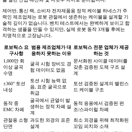
제어반, 통신 랙, 소비자 전자제품용 정적 케이블 하네스가 주
력인 제조업체는 로봇 관절에서 생존하는 케이블을 설계할 기
술적 깊이가 없습니다. 벤치 테스트에서는 완벽하게 보이고 합
격하는 샘플을 만들 수 있지만, 실제 로봇 동작 3개월 후에는
치명적으로 고장납니다.
로보틱스 요
범용 제조업체가 대
로보틱스 전문 업체가 제공
구사항
응하지 못하는 이유
하는 것
1,000만 회
문서화된 사이클 데이터를
굴곡 시험 장비도 경
이상 굴곡
갖춘 검증된 도체 구조 설
험 데이터도 없음
수명
계
토션 시험 능력 없
±360° 토션
토션 검증된 설계의 밸런스
음, 표준 굴곡으로
내성
드 케이블 구조
취급
굴곡에서 균열이 발
동작 중
동적 응용에서 검증된 편
생하는 정적 차폐 설
EMC 차폐
조/스파이럴 차폐
계
관절용 소형
과도한 외경의 표준
최소 외경을 위해 최적화된
단면
설계
꼬임 피치와 소재