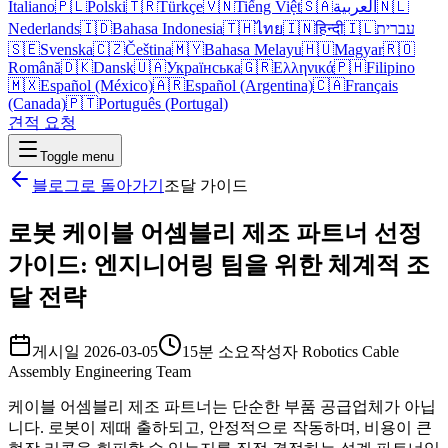
Italiano
🇵🇱
Polski
🇹🇷
Türkçe
🇻🇳
Tiếng Việt
🇸🇦
العربية
🇳🇱
Nederlands
🇮🇩
Bahasa Indonesia
🇹🇭
ไทย
🇮🇳
हिन्दी
🇮🇱
עברית
🇸🇪
Svenska
🇨🇿
Čeština
🇲🇾
Bahasa Melayu
🇭🇺
Magyar
🇷🇴
Română
🇩🇰
Dansk
🇺🇦
Українська
🇬🇷
Ελληνικά
🇵🇭
Filipino
🇲🇽
Español (México)
🇦🇷
Español (Argentina)
🇨🇦
Français
(Canada)
🇵🇹
Português (Portugal)
견적 요청
Toggle menu
블로그로 돌아가기
조달 가이드
로봇 케이블 어셈블리 제조 파트너 선정
가이드: 엔지니어링 팀을 위한 체계적 조
달 전략
게시일
2026-03-05
15분 소요
작성자
Robotics Cable
Assembly Engineering Team
케이블 어셈블리 제조 파트너는 단순한 부품 공급업체가 아닙
니다. 로봇이 제때 출하되고, 안정적으로 작동하며, 비용이 큰