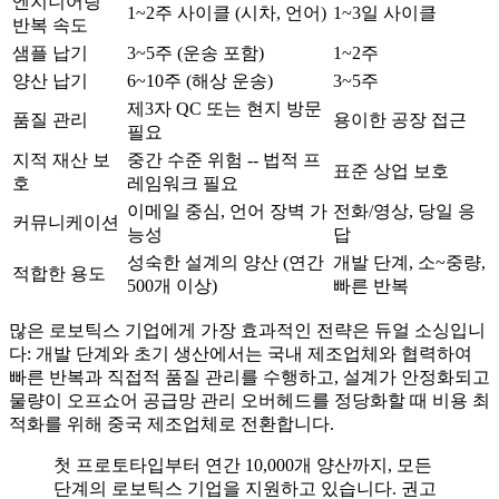
엔지니어링
1~2주 사이클 (시차, 언어)
1~3일 사이클
반복 속도
샘플 납기
3~5주 (운송 포함)
1~2주
양산 납기
6~10주 (해상 운송)
3~5주
제3자 QC 또는 현지 방문
품질 관리
용이한 공장 접근
필요
지적 재산 보
중간 수준 위험 -- 법적 프
표준 상업 보호
호
레임워크 필요
이메일 중심, 언어 장벽 가
전화/영상, 당일 응
커뮤니케이션
능성
답
성숙한 설계의 양산 (연간
개발 단계, 소~중량,
적합한 용도
500개 이상)
빠른 반복
많은 로보틱스 기업에게 가장 효과적인 전략은 듀얼 소싱입니
다: 개발 단계와 초기 생산에서는 국내 제조업체와 협력하여
빠른 반복과 직접적 품질 관리를 수행하고, 설계가 안정화되고
물량이 오프쇼어 공급망 관리 오버헤드를 정당화할 때 비용 최
적화를 위해 중국 제조업체로 전환합니다.
첫 프로토타입부터 연간 10,000개 양산까지, 모든
단계의 로보틱스 기업을 지원하고 있습니다. 권고