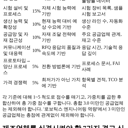
불량률 데이터
시험 설비 및
자체 시험 능력에
시험 장비 목록, 샘플
15%
프로세스
기반
시험 보고서
생산 능력 및
현재 능력 대비 예
생산 라인 수, 자동화
10%
확장성
상 수요에 기반
수준
공급망 및 자
자재 조달 전략에
주요 공급업체 관계,
10%
재 접근성
기반
재고 수준
커뮤니케이션
RFQ 응답의 품질과
응답 시간, 기술적 응
10%
및 대응력
속도에 기반
답 깊이
프로토타입→
프로세스 문서, FAI
양산 프로세
5%
전환 방법론에 기반
사례
스
최저가가 아닌 가치
항목별 견적, TCO 분
가격 경쟁력
5%
에 기반
석
각 기준에 대해 1~5 척도로 점수를 매기고, 가중치를 곱한 후
합산하여 총 가중 점수를 구합니다. 총합 3.0 미만인 공급업체
는 제외해야 합니다. '로보틱스 엔지니어링 역량'에서 3 미만인
공급업체는 총점에 관계없이 제외해야 합니다.