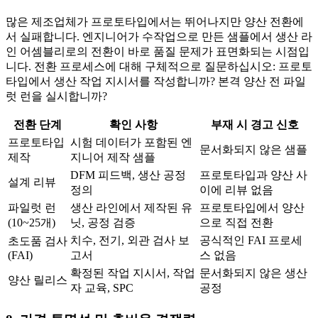
많은 제조업체가 프로토타입에서는 뛰어나지만 양산 전환에
서 실패합니다. 엔지니어가 수작업으로 만든 샘플에서 생산 라
인 어셈블리로의 전환이 바로 품질 문제가 표면화되는 시점입
니다. 전환 프로세스에 대해 구체적으로 질문하십시오: 프로토
타입에서 생산 작업 지시서를 작성합니까? 본격 양산 전 파일
럿 런을 실시합니까?
전환 단계
확인 사항
부재 시 경고 신호
프로토타입
시험 데이터가 포함된 엔
문서화되지 않은 샘플
제작
지니어 제작 샘플
DFM 피드백, 생산 공정
프로토타입과 양산 사
설계 리뷰
정의
이에 리뷰 없음
파일럿 런
생산 라인에서 제작된 유
프로토타입에서 양산
(10~25개)
닛, 공정 검증
으로 직접 전환
치수, 전기, 외관 검사 보
공식적인 FAI 프로세
초도품 검사
(FAI)
고서
스 없음
확정된 작업 지시서, 작업
문서화되지 않은 생산
양산 릴리스
자 교육, SPC
공정