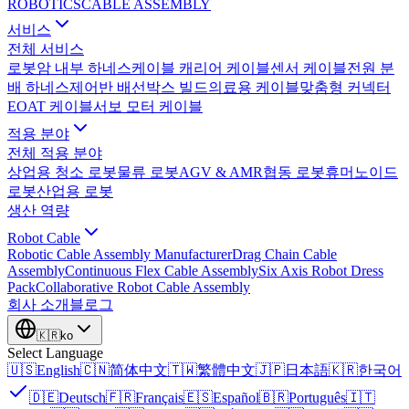
ROBOTICS
CABLE ASSEMBLY
서비스
전체 서비스
로봇암 내부 하네스
케이블 캐리어 케이블
센서 케이블
전원 분
배 하네스
제어반 배선
박스 빌드
의료용 케이블
맞춤형 커넥터
EOAT 케이블
서보 모터 케이블
적용 분야
전체 적용 분야
상업용 청소 로봇
물류 로봇
AGV & AMR
협동 로봇
휴머노이드
로봇
산업용 로봇
생산 역량
Robot Cable
Robotic Cable Assembly Manufacturer
Drag Chain Cable
Assembly
Continuous Flex Cable Assembly
Six Axis Robot Dress
Pack
Collaborative Robot Cable Assembly
회사 소개
블로그
🇰🇷
ko
Select Language
🇺🇸
English
🇨🇳
简体中文
🇹🇼
繁體中文
🇯🇵
日本語
🇰🇷
한국어
🇩🇪
Deutsch
🇫🇷
Français
🇪🇸
Español
🇧🇷
Português
🇮🇹