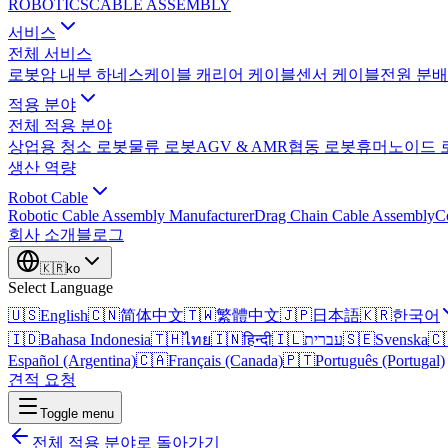
ROBOTICS
CABLE ASSEMBLY
서비스
전체 서비스
로봇암 내부 하네스
케이블 캐리어 케이블
센서 케이블
전원 분배
적용 분야
전체 적용 분야
상업용 청소 로봇
물류 로봇
AGV & AMR
협동 로봇
휴머노이드 
생산 역량
Robot Cable
Robotic Cable Assembly Manufacturer
Drag Chain Cable Assembly
C
회사 소개
블로그
🇰🇷
ko
Select Language
🇺🇸
English
🇨🇳
简体中文
🇹🇼
繁體中文
🇯🇵
日本語
🇰🇷
한국어
🇮🇩
Bahasa Indonesia
🇹🇭
ไทย
🇮🇳
हिन्दी
🇮🇱
עברית
🇸🇪
Svenska
🇨
Español (Argentina)
🇨🇦
Français (Canada)
🇵🇹
Português (Portugal)
견적 요청
Toggle menu
전체 적용 분야로 돌아가기