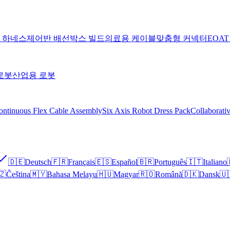
 하네스
제어반 배선
박스 빌드
의료용 케이블
맞춤형 커넥터
EOA
로봇
산업용 로봇
ontinuous Flex Cable Assembly
Six Axis Robot Dress Pack
Collaborati
🇩🇪
Deutsch
🇫🇷
Français
🇪🇸
Español
🇧🇷
Português
🇮🇹
Italiano
🇿
Čeština
🇲🇾
Bahasa Melayu
🇭🇺
Magyar
🇷🇴
Română
🇩🇰
Dansk
🇺