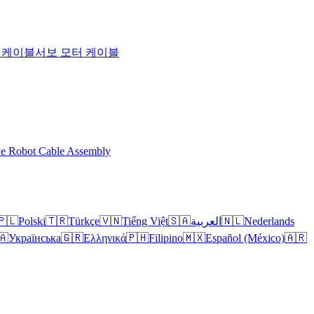
T 케이블
서보 모터 케이블
ve Robot Cable Assembly
🇵🇱
Polski
🇹🇷
Türkçe
🇻🇳
Tiếng Việt
🇸🇦
العربية
🇳🇱
Nederlands
🇦
Українська
🇬🇷
Ελληνικά
🇵🇭
Filipino
🇲🇽
Español (México)
🇦🇷