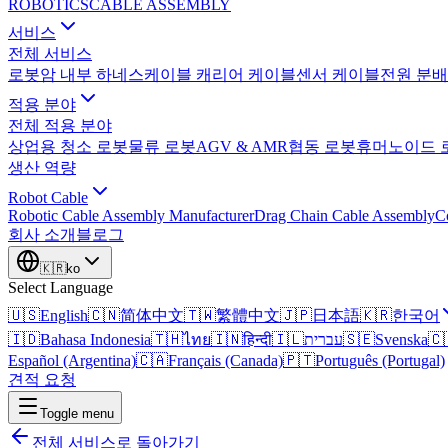
ROBOTICS
CABLE ASSEMBLY
서비스
전체 서비스
로봇암 내부 하네스
케이블 캐리어 케이블
센서 케이블
전원 분배
적용 분야
전체 적용 분야
상업용 청소 로봇
물류 로봇
AGV & AMR
협동 로봇
휴머노이드 
생산 역량
Robot Cable
Robotic Cable Assembly Manufacturer
Drag Chain Cable Assembly
C
회사 소개
블로그
🇰🇷
ko
Select Language
🇺🇸
English
🇨🇳
简体中文
🇹🇼
繁體中文
🇯🇵
日本語
🇰🇷
한국어
🇮🇩
Bahasa Indonesia
🇹🇭
ไทย
🇮🇳
हिन्दी
🇮🇱
עברית
🇸🇪
Svenska
🇨
Español (Argentina)
🇨🇦
Français (Canada)
🇵🇹
Português (Portugal)
견적 요청
Toggle menu
전체 서비스로 돌아가기