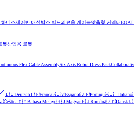
 하네스
제어반 배선
박스 빌드
의료용 케이블
맞춤형 커넥터
EOA
로봇
산업용 로봇
ontinuous Flex Cable Assembly
Six Axis Robot Dress Pack
Collaborati
🇩🇪
Deutsch
🇫🇷
Français
🇪🇸
Español
🇧🇷
Português
🇮🇹
Italiano
🇿
Čeština
🇲🇾
Bahasa Melayu
🇭🇺
Magyar
🇷🇴
Română
🇩🇰
Dansk
🇺