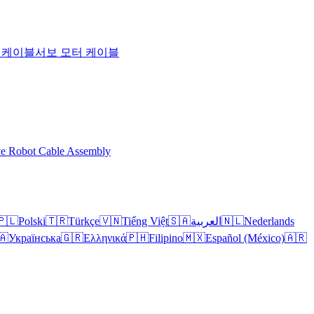
T 케이블
서보 모터 케이블
ve Robot Cable Assembly
🇵🇱
Polski
🇹🇷
Türkçe
🇻🇳
Tiếng Việt
🇸🇦
العربية
🇳🇱
Nederlands
🇦
Українська
🇬🇷
Ελληνικά
🇵🇭
Filipino
🇲🇽
Español (México)
🇦🇷