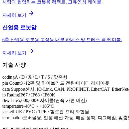
사람과 협업하는 코봇용 컴팩트, 고유연성 케이블.
자세히 보기
산업용 로봇암
6축 산업용 로봇용 고성능 내부 하네스 및 드레스 팩 케이블.
자세히 보기
기술 사양
coding
A / D / X / L / T / S / 맞춤형
pin Count
3~12핀 및 하이브리드 전원/데이터 레이아웃
data Support
센서, IO-Link, CAN, PROFINET, EtherCAT, EtherN
ip Rating
IP67 / IP68 / IP69K
flex Life
5,000,000+ 사이클(연속 가변 버전)
temperature
-40°C ~ +105°C
jacket
PUR / PVC / TPE / 할로겐 프리 화합물
termination
오버몰딩, 현장 배선 가능, 패널 장착, 피그테일, 맞춤