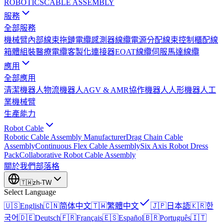
ROBOTICS
CABLE ASSEMBLY
服務
全部服務
機械臂內部線束
拖鏈電纜
感測器線纜
電源分配線束
控制櫃配線
箱體組裝
醫療電纜
客製化連接器
EOAT線纜
伺服馬達線纜
應用
全部應用
清潔機器人
物流機器人
AGV & AMR
協作機器人
人形機器人
工
業機械臂
生產能力
Robot Cable
Robotic Cable Assembly Manufacturer
Drag Chain Cable
Assembly
Continuous Flex Cable Assembly
Six Axis Robot Dress
Pack
Collaborative Robot Cable Assembly
關於我們
部落格
🇹🇼
zh-TW
Select Language
🇺🇸
English
🇨🇳
简体中文
🇹🇼
繁體中文
🇯🇵
日本語
🇰🇷
한
국어
🇩🇪
Deutsch
🇫🇷
Français
🇪🇸
Español
🇧🇷
Português
🇮🇹