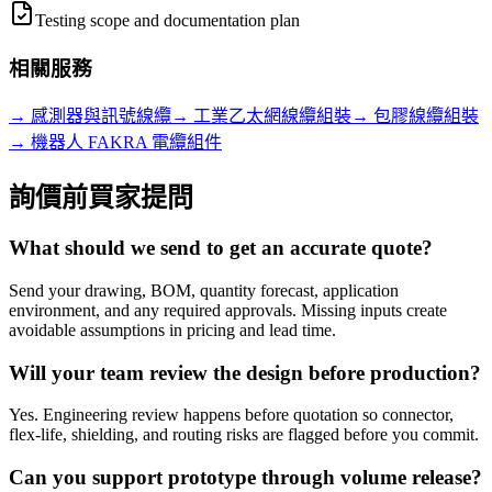
Testing scope and documentation plan
相關服務
→
感測器與訊號線纜
→
工業乙太網線纜組裝
→
包膠線纜組裝
→
機器人 FAKRA 電纜組件
詢價前買家提問
What should we send to get an accurate quote?
Send your drawing, BOM, quantity forecast, application
environment, and any required approvals. Missing inputs create
avoidable assumptions in pricing and lead time.
Will your team review the design before production?
Yes. Engineering review happens before quotation so connector,
flex-life, shielding, and routing risks are flagged before you commit.
Can you support prototype through volume release?