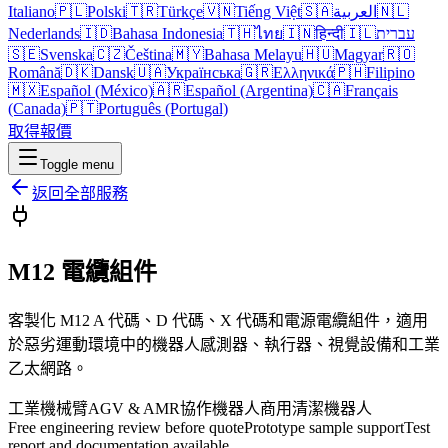
Italiano
🇵🇱
Polski
🇹🇷
Türkçe
🇻🇳
Tiếng Việt
🇸🇦
العربية
🇳🇱
Nederlands
🇮🇩
Bahasa Indonesia
🇹🇭
ไทย
🇮🇳
हिन्दी
🇮🇱
עברית
🇸🇪
Svenska
🇨🇿
Čeština
🇲🇾
Bahasa Melayu
🇭🇺
Magyar
🇷🇴
Română
🇩🇰
Dansk
🇺🇦
Українська
🇬🇷
Ελληνικά
🇵🇭
Filipino
🇲🇽
Español (México)
🇦🇷
Español (Argentina)
🇨🇦
Français
(Canada)
🇵🇹
Português (Portugal)
取得報價
Toggle menu
返回全部服務
M12 電纜組件
客製化 M12 A 代碼、D 代碼、X 代碼和電源電纜組件，適用
於惡劣運動環境中的機器人感測器、執行器、視覺設備和工業
乙太網路。
工業機械臂
AGV & AMR
協作機器人
商用清潔機器人
Free engineering review before quote
Prototype sample support
Test
report and documentation available