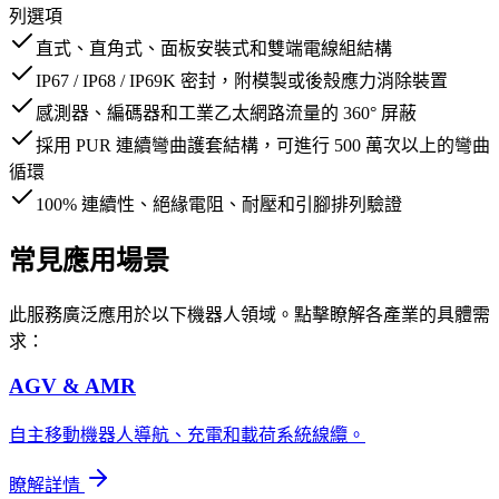
列選項
直式、直角式、面板安裝式和雙端電線組結構
IP67 / IP68 / IP69K 密封，附模製或後殼應力消除裝置
感測器、編碼器和工業乙太網路流量的 360° 屏蔽
採用 PUR 連續彎曲護套結構，可進行 500 萬次以上的彎曲
循環
100% 連續性、絕緣電阻、耐壓和引腳排列驗證
常見應用場景
此服務廣泛應用於以下機器人領域。點擊瞭解各產業的具體需
求：
AGV & AMR
自主移動機器人導航、充電和載荷系統線纜。
瞭解詳情