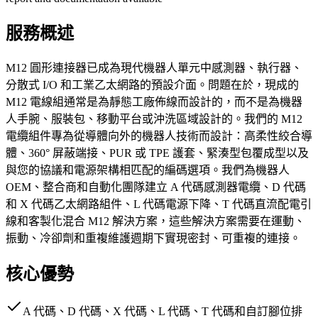
服務概述
M12 圓形連接器已成為現代機器人單元中感測器、執行器、
分散式 I/O 和工業乙太網路的預設介面。問題在於，現成的
M12 電線組通常是為靜態工廠佈線而設計的，而不是為機器
人手腕、服裝包、移動平台或沖洗區域設計的。我們的 M12
電纜組件專為從導體向外的機器人技術而設計：高柔性絞合導
體、360° 屏蔽端接、PUR 或 TPE 護套、緊湊型包覆成型以及
與您的協議和電源架構相匹配的編碼選項。我們為機器人
OEM、整合商和自動化團隊建立 A 代碼感測器電纜、D 代碼
和 X 代碼乙太網路組件、L 代碼電源下降、T 代碼直流配電引
線和客製化混合 M12 解決方案，這些解決方案需要在運動、
振動、冷卻劑和重複維護週期下實現密封、可重複的連接。
核心優勢
A 代碼、D 代碼、X 代碼、L 代碼、T 代碼和自訂腳位排