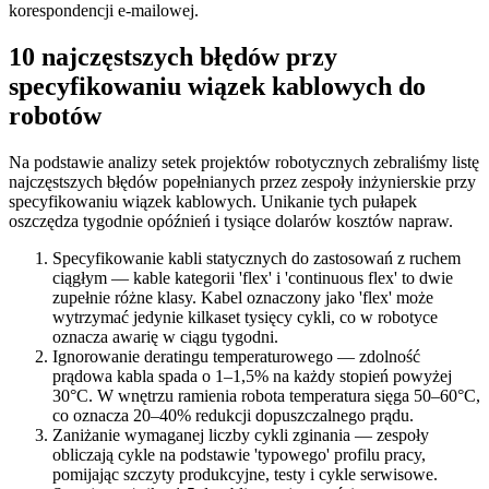
korespondencji e-mailowej.
10 najczęstszych błędów przy
specyfikowaniu wiązek kablowych do
robotów
Na podstawie analizy setek projektów robotycznych zebraliśmy listę
najczęstszych błędów popełnianych przez zespoły inżynierskie przy
specyfikowaniu wiązek kablowych. Unikanie tych pułapek
oszczędza tygodnie opóźnień i tysiące dolarów kosztów napraw.
Specyfikowanie kabli statycznych do zastosowań z ruchem
ciągłym — kable kategorii 'flex' i 'continuous flex' to dwie
zupełnie różne klasy. Kabel oznaczony jako 'flex' może
wytrzymać jedynie kilkaset tysięcy cykli, co w robotyce
oznacza awarię w ciągu tygodni.
Ignorowanie deratingu temperaturowego — zdolność
prądowa kabla spada o 1–1,5% na każdy stopień powyżej
30°C. W wnętrzu ramienia robota temperatura sięga 50–60°C,
co oznacza 20–40% redukcji dopuszczalnego prądu.
Zaniżanie wymaganej liczby cykli zginania — zespoły
obliczają cykle na podstawie 'typowego' profilu pracy,
pomijając szczyty produkcyjne, testy i cykle serwisowe.