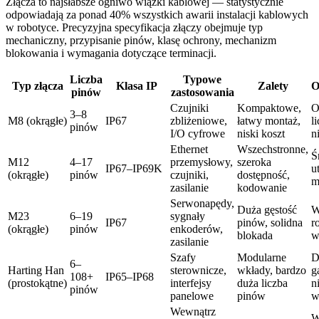
Złącza to najsłabsze ogniwo wiązki kablowej — statystycznie
odpowiadają za ponad 40% wszystkich awarii instalacji kablowych
w robotyce. Precyzyjna specyfikacja złączy obejmuje typ
mechaniczny, przypisanie pinów, klasę ochrony, mechanizm
blokowania i wymagania dotyczące terminacji.
Liczba
Typowe
Typ złącza
Klasa IP
Zalety
O
pinów
zastosowania
Czujniki
Kompaktowe,
O
3–8
M8 (okrągłe)
IP67
zbliżeniowe,
łatwy montaż,
l
pinów
I/O cyfrowe
niski koszt
n
Ethernet
Wszechstronne,
Ś
M12
4–17
przemysłowy,
szeroka
IP67–IP69K
u
(okrągłe)
pinów
czujniki,
dostępność,
m
zasilanie
kodowanie
Serwonapędy,
Duża gęstość
W
M23
6–19
sygnały
IP67
pinów, solidna
r
(okrągłe)
pinów
enkoderów,
blokada
w
zasilanie
Szafy
Modularne
D
6–
Harting Han
sterownicze,
wkłady, bardzo
g
108+
IP65–IP68
(prostokątne)
interfejsy
duża liczba
n
pinów
panelowe
pinów
w
Wewnątrz
W