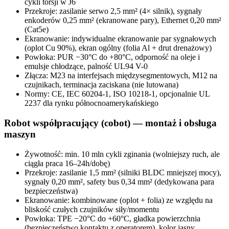
cykli torsji w J6
Przekroje: zasilanie serwo 2,5 mm² (4× silnik), sygnały
enkoderów 0,25 mm² (ekranowane pary), Ethernet 0,20 mm²
(Cat5e)
Ekranowanie: indywidualne ekranowanie par sygnałowych
(oplot Cu 90%), ekran ogólny (folia Al + drut drenażowy)
Powłoka: PUR −30°C do +80°C, odporność na oleje i
emulsje chłodzące, palność UL94 V-0
Złącza: M23 na interfejsach międzysegmentowych, M12 na
czujnikach, terminacja zaciskana (nie lutowana)
Normy: CE, IEC 60204-1, ISO 10218-1, opcjonalnie UL
2237 dla rynku północnoamerykańskiego
Robot współpracujący (cobot) — montaż i obsługa
maszyn
Żywotność: min. 10 mln cykli zginania (wolniejszy ruch, ale
ciągła praca 16–24h/dobę)
Przekroje: zasilanie 1,5 mm² (silniki BLDC mniejszej mocy),
sygnały 0,20 mm², safety bus 0,34 mm² (dedykowana para
bezpieczeństwa)
Ekranowanie: kombinowane (oplot + folia) ze względu na
bliskość czułych czujników siły/momentu
Powłoka: TPE −20°C do +60°C, gładka powierzchnia
(bezpieczeństwo kontaktu z operatorem), kolor jasny