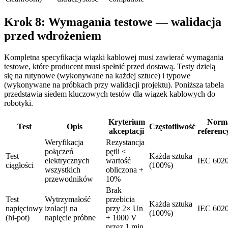
Krok 8: Wymagania testowe — walidacja
przed wdrożeniem
Kompletna specyfikacja wiązki kablowej musi zawierać wymagania
testowe, które producent musi spełnić przed dostawą. Testy dzielą
się na rutynowe (wykonywane na każdej sztuce) i typowe
(wykonywane na próbkach przy walidacji projektu). Poniższa tabela
przedstawia siedem kluczowych testów dla wiązek kablowych do
robotyki.
Kryterium
Norm
Test
Opis
Częstotliwość
akceptacji
referenc
Weryfikacja
Rezystancja
połączeń
pętli <
Test
Każda sztuka
elektrycznych
wartość
IEC 602
ciągłości
(100%)
wszystkich
obliczona +
przewodników
10%
Brak
Test
Wytrzymałość
przebicia
Każda sztuka
napięciowy
izolacji na
przy 2× Un
IEC 602
(100%)
(hi-pot)
napięcie próbne
+ 1000 V
przez 1 min