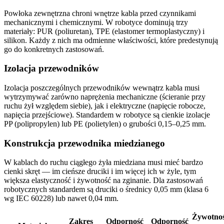
Powłoka zewnętrzna chroni wnętrze kabla przed czynnikami
mechanicznymi i chemicznymi. W robotyce dominują trzy
materiały: PUR (poliuretan), TPE (elastomer termoplastyczny) i
silikon. Każdy z nich ma odmienne właściwości, które predestynują
go do konkretnych zastosowań.
Izolacja przewodników
Izolacja poszczególnych przewodników wewnątrz kabla musi
wytrzymywać zarówno naprężenia mechaniczne (ścieranie przy
ruchu żył względem siebie), jak i elektryczne (napięcie robocze,
napięcia przejściowe). Standardem w robotyce są cienkie izolacje
PP (polipropylen) lub PE (polietylen) o grubości 0,15–0,25 mm.
Konstrukcja przewodnika miedzianego
W kablach do ruchu ciągłego żyła miedziana musi mieć bardzo
cienki skręt — im cieńsze druciki i im więcej ich w żyle, tym
większa elastyczność i żywotność na zginanie. Dla zastosowań
robotycznych standardem są druciki o średnicy 0,05 mm (klasa 6
wg IEC 60228) lub nawet 0,04 mm.
Żywotno
Zakres
Odporność
Odporność