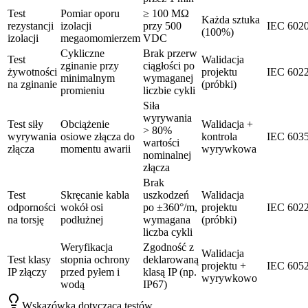
Test
Pomiar oporu
≥ 100 MΩ
Każda sztuka
rezystancji
izolacji
przy 500
IEC 602
(100%)
izolacji
megaomomierzem
VDC
Cykliczne
Brak przerw
Test
Walidacja
zginanie przy
ciągłości po
żywotności
projektu
IEC 602
minimalnym
wymaganej
na zginanie
(próbki)
promieniu
liczbie cykli
Siła
wyrywania
Test siły
Obciążenie
Walidacja +
> 80%
wyrywania
osiowe złącza do
kontrola
IEC 603
wartości
złącza
momentu awarii
wyrywkowa
nominalnej
złącza
Brak
Test
Skręcanie kabla
uszkodzeń
Walidacja
odporności
wokół osi
po ±360°/m,
projektu
IEC 602
na torsję
podłużnej
wymagana
(próbki)
liczba cykli
Weryfikacja
Zgodność z
Walidacja
Test klasy
stopnia ochrony
deklarowaną
projektu +
IEC 605
IP złączy
przed pyłem i
klasą IP (np.
wyrywkowo
wodą
IP67)
Wskazówka dotycząca testów