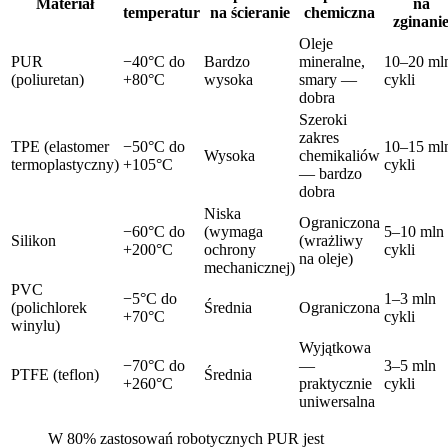
Materiał
na
temperatur
na ścieranie
chemiczna
zginani
Oleje
PUR
−40°C do
Bardzo
mineralne,
10–20 ml
(poliuretan)
+80°C
wysoka
smary —
cykli
dobra
Szeroki
zakres
TPE (elastomer
−50°C do
10–15 ml
Wysoka
chemikaliów
termoplastyczny)
+105°C
cykli
— bardzo
dobra
Niska
Ograniczona
−60°C do
(wymaga
5–10 mln
Silikon
(wrażliwy
+200°C
ochrony
cykli
na oleje)
mechanicznej)
PVC
−5°C do
1–3 mln
(polichlorek
Średnia
Ograniczona
+70°C
cykli
winylu)
Wyjątkowa
−70°C do
—
3–5 mln
PTFE (teflon)
Średnia
+260°C
praktycznie
cykli
uniwersalna
W 80% zastosowań robotycznych PUR jest