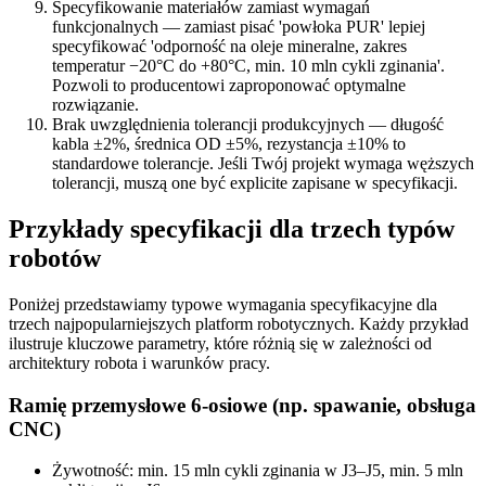
Specyfikowanie materiałów zamiast wymagań
funkcjonalnych — zamiast pisać 'powłoka PUR' lepiej
specyfikować 'odporność na oleje mineralne, zakres
temperatur −20°C do +80°C, min. 10 mln cykli zginania'.
Pozwoli to producentowi zaproponować optymalne
rozwiązanie.
Brak uwzględnienia tolerancji produkcyjnych — długość
kabla ±2%, średnica OD ±5%, rezystancja ±10% to
standardowe tolerancje. Jeśli Twój projekt wymaga węższych
tolerancji, muszą one być explicite zapisane w specyfikacji.
Przykłady specyfikacji dla trzech typów
robotów
Poniżej przedstawiamy typowe wymagania specyfikacyjne dla
trzech najpopularniejszych platform robotycznych. Każdy przykład
ilustruje kluczowe parametry, które różnią się w zależności od
architektury robota i warunków pracy.
Ramię przemysłowe 6-osiowe (np. spawanie, obsługa
CNC)
Żywotność: min. 15 mln cykli zginania w J3–J5, min. 5 mln