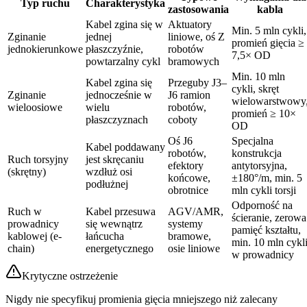
Typ ruchu
Charakterystyka
zastosowania
kabla
Kabel zgina się w
Aktuatory
Min. 5 mln cykli,
Zginanie
jednej
liniowe, oś Z
promień gięcia ≥
jednokierunkowe
płaszczyźnie,
robotów
7,5× OD
powtarzalny cykl
bramowych
Min. 10 mln
Kabel zgina się
Przeguby J3–
cykli, skręt
Zginanie
jednocześnie w
J6 ramion
wielowarstwowy
wieloosiowe
wielu
robotów,
promień ≥ 10×
płaszczyznach
coboty
OD
Oś J6
Specjalna
Kabel poddawany
robotów,
konstrukcja
Ruch torsyjny
jest skręcaniu
efektory
antytorsyjna,
(skrętny)
wzdłuż osi
końcowe,
±180°/m, min. 5
podłużnej
obrotnice
mln cykli torsji
Odporność na
Ruch w
Kabel przesuwa
AGV/AMR,
ścieranie, zerowa
prowadnicy
się wewnątrz
systemy
pamięć kształtu,
kablowej (e-
łańcucha
bramowe,
min. 10 mln cykl
chain)
energetycznego
osie liniowe
w prowadnicy
Krytyczne ostrzeżenie
Nigdy nie specyfikuj promienia gięcia mniejszego niż zalecany