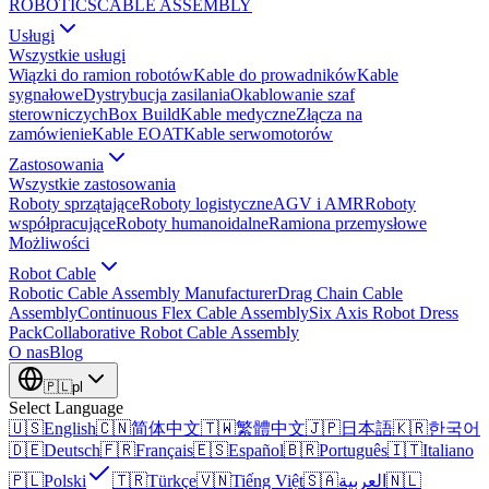
ROBOTICS
CABLE ASSEMBLY
Usługi
Wszystkie usługi
Wiązki do ramion robotów
Kable do prowadników
Kable
sygnałowe
Dystrybucja zasilania
Okablowanie szaf
sterowniczych
Box Build
Kable medyczne
Złącza na
zamówienie
Kable EOAT
Kable serwomotorów
Zastosowania
Wszystkie zastosowania
Roboty sprzątające
Roboty logistyczne
AGV i AMR
Roboty
współpracujące
Roboty humanoidalne
Ramiona przemysłowe
Możliwości
Robot Cable
Robotic Cable Assembly Manufacturer
Drag Chain Cable
Assembly
Continuous Flex Cable Assembly
Six Axis Robot Dress
Pack
Collaborative Robot Cable Assembly
O nas
Blog
🇵🇱
pl
Select Language
🇺🇸
English
🇨🇳
简体中文
🇹🇼
繁體中文
🇯🇵
日本語
🇰🇷
한국어
🇩🇪
Deutsch
🇫🇷
Français
🇪🇸
Español
🇧🇷
Português
🇮🇹
Italiano
🇵🇱
Polski
🇹🇷
Türkçe
🇻🇳
Tiếng Việt
🇸🇦
العربية
🇳🇱