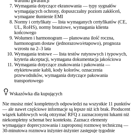
warunki gwarancji
Wymagania dotyczące ekranowania — typy sygnałów
wymagających ochrony, dopuszczalny poziom zakłóceń,
wymagane tłumienie EMI
Normy i certyfikaty — lista wymaganych certyfikatów (CE,
UL, RoHS), normy branżowe, wymagania klienta
końcowego
Wolumen i harmonogram — planowana ilość roczna,
harmonogram dostaw (jednorazowo/etapowo), prognoza
wzrostu na 2–3 lata
Wymagania testowe — lista testów rutynowych i typowych,
kryteria akceptacji, wymagana dokumentacja jakościowa
Wymagania dotyczące znakowania i pakowania —
etykietowanie kabli, kody kolorów, oznaczenia
przewodników, wymagania dotyczące pakowania
transportowego
Wskazówka dla kupujących
Nie musisz mieć kompletnych odpowiedzi na wszystkie 11 punktów
— ale nawet częściowe informacje są lepsze niż ich brak. Producent
wiązek kablowych wolą otrzymać RFQ z zaznaczonymi lukami niż
niekompletny schemat bez kontekstu. Zaznacz elementy
wymagające doprecyzowania i zaproponuj rozmowę techniczną —
30-minutowa rozmowa inżynier-inżynier zastępuje tygodnie