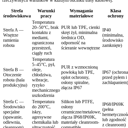
rzeczywistych warunków w każdym odcinku trasy kablowej.
Strefa
Warunki
Wymagania
Klasa
środowiskowa
pracy
materiałowe
ochrony
Temperatura
20–50°C, brak
PUR lub TPE, cienki
Strefa A —
IP40
kontaktu z
skręt żył, minimalna
Wnętrze
(minimalna,
mediami,
średnica OD,
ramienia
środowisko
ograniczona
odporność na
robota
zamknięte)
przestrzeń,
ścieranie wewnętrzne
ciągły ruch
Temperatura
5–45°C, pył,
PUR z wzmocnioną
Strefa B —
oleje,
powłoką lub TPE,
IP67 (ochrona
Otoczenie
chłodziwa,
oplot ochronny,
przed pyłem i
robota (hala
wibracje,
osłony spiralne,
zachlapaniem
produkcyjna)
ryzyko
złącza IP67
mechanicznego
uszkodzenia
Strefa C —
Temperatura
Silikon lub PTFE,
IP68/IP69K
Środowisko
do 200°C,
osłony
(pełna
specjalne
iskry,
ceramiczne/metalowe,
hermetycznoś
(spawanie,
agresywne
złącza IP68/IP69K,
lub zgodność
odlewnia,
chemikalia lub
materiały cleanroom-
z cleanroom)
cleanroom)
ultraczystość
compatible