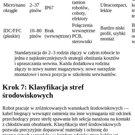
ramion
Micro/nano
2–37
Ultracompact,
k
IP67
robotów,
okrągłe
pinów
lekkie
t
coboty,
t
efektory
Połączenia
B
Bardzo niski
IDC/FFC
10–80
Brak
wewnętrzne
I
profil, szybki
(płaskie)
pinów
(wewnętrzne)
PCB,
o
montaż
sterowniki
w
Standaryzacja do 2–3 rodzin złączy w całym robocie to
jedna z najskuteczniejszych strategii obniżania kosztów
i upraszczania serwisu. Każda dodatkowa rodzina
złączy to nowy numer magazynowy, nowe narzędzie
montażowe i nowa pozycja w szkoleniu serwisantów.
Krok 7: Klasyfikacja stref
środowiskowych
Robot pracuje w zróżnicowanych warunkach środowiskowych —
kabel biegnący wewnątrz ramienia ma inne wymagania niż odcinek
przechodzący przez strefę spawania lub sekcja narażona na kontakt
z chłodziwami obrabiarek. Klasyfikacja stref środowiskowych
pozwala precyzyjnie dopasować materiały i ochronę do