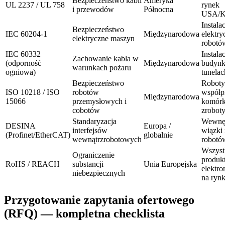
Bezpieczeństwo kabli
Ameryka
UL 2237 / UL 758
rynek
i przewodów
Północna
USA/K
Instala
Bezpieczeństwo
IEC 60204-1
Międzynarodowa
elektry
elektryczne maszyn
robotó
IEC 60332
Instala
Zachowanie kabla w
(odporność
Międzynarodowa
budynk
warunkach pożaru
ogniowa)
tunelac
Bezpieczeństwo
Roboty
ISO 10218 / ISO
robotów
współp
Międzynarodowa
15066
przemysłowych i
komórk
cobotów
zrobot
Standaryzacja
Wewnę
DESINA
Europa /
interfejsów
wiązki
(Profinet/EtherCAT)
globalnie
wewnątrzrobotowych
robotó
Wszyst
Ograniczenie
produk
RoHS / REACH
substancji
Unia Europejska
elektro
niebezpiecznych
na ryn
Przygotowanie zapytania ofertowego
(RFQ) — kompletna checklista