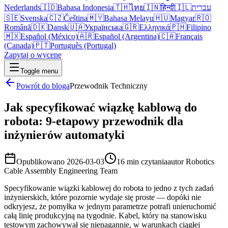
Nederlands
🇮🇩
Bahasa Indonesia
🇹🇭
ไทย
🇮🇳
हिन्दी
🇮🇱
עברית
🇸🇪
Svenska
🇨🇿
Čeština
🇲🇾
Bahasa Melayu
🇭🇺
Magyar
🇷🇴
Română
🇩🇰
Dansk
🇺🇦
Українська
🇬🇷
Ελληνικά
🇵🇭
Filipino
🇲🇽
Español (México)
🇦🇷
Español (Argentina)
🇨🇦
Français
(Canada)
🇵🇹
Português (Portugal)
Zapytaj o wycenę
Toggle menu
Powrót do bloga
Przewodnik Techniczny
Jak specyfikować wiązkę kablową do
robota: 9-etapowy przewodnik dla
inżynierów automatyki
Opublikowano
2026-03-03
16 min czytania
autor
Robotics
Cable Assembly Engineering Team
Specyfikowanie wiązki kablowej do robota to jedno z tych zadań
inżynierskich, które pozornie wydaje się proste — dopóki nie
odkryjesz, że pomyłka w jednym parametrze potrafi unieruchomić
całą linię produkcyjną na tygodnie. Kabel, który na stanowisku
testowym zachowywał się nienagannie, w warunkach ciągłej