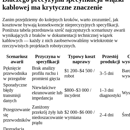
kablowej ma krytyczne znaczenie
Zanim przejdziemy do kolejnych kroków, warto zrozumieć, jak
kosztowne bywają konsekwencje nieprecyzyjnych specyfikacji.
Poniższa tabela przedstawia sześć najczęstszych scenariuszy awarii
wynikających z braków w dokumentacji technicznej wiązek
kablowych — każdy z nich zaobserwowaliśmy wielokrotnie w
rzeczywistych projektach robotycznych.
Scenariusz
Przyczyna w
Typowy koszt
Przestój
C
awarii
specyfikacji
naprawy
produkcji
wys
Pęknięcie
Brak analizy
$1 200–$4 500 /
Bar
przewodnika
profilu ruchu i
3–5 dni
robot
wys
w przegubie
promieni gięcia
Sporadyczne
Niewłaściwe
błędy
$800–$3 000 /
1–3 dni
ekranowanie lub
Wys
transmisji
incydent
diagnostyki
impedancja
danych
Zaniżony
Przegrzewanie
przekrój żyły lub
$2 000–$6 000 /
się
2–4 dni
Śred
niedoszacowanie
wymiana
przewodników
prądu
Degradacja