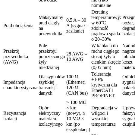
nominalne
Derating
Maksymalny
temperaturowy:
Przegr
0,5 A – 30
prąd ciągły
w 60°C
pożar,
Prąd obciążenia
A (sygnał–
na
zdolność
degrad
zasilanie)
przewodniku
prądowa spada
izolacj
o 20–30%
Pole
W kablach do
Nadmi
Przekrój
przekroju
ruchu ciągłego
nagrz
28 AWG –
przewodnika
poprzecznego
stosuj żyły o
lub zb
10 AWG
(AWG)
żyły
cienkim skręcie
koszt
miedzianej
(0,05 mm)
mater
Tolerancja
Dla sygnałów
100 Ω
Odbic
±10%
Impedancja
szybkiej
(Ethernet),
sygnał
krytyczna dla
charakterystyczna
transmisji
120 Ω
pakie
EtherCAT i
danych
(CAN bus)
danyc
PROFINET
≥ 100 MΩ
Opór
× km
Degradacja w
Upływ
Rezystancja
elektryczny
(nowy), ≥
wilgoci i
fałszy
izolacji
materiału
10 MΩ ×
wysokiej
sygnał
izolacyjnego
km (po
temperaturze
czujn
eksploatacji)