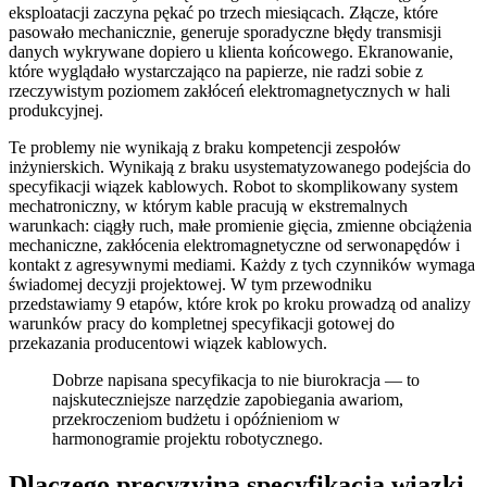
eksploatacji zaczyna pękać po trzech miesiącach. Złącze, które
pasowało mechanicznie, generuje sporadyczne błędy transmisji
danych wykrywane dopiero u klienta końcowego. Ekranowanie,
które wyglądało wystarczająco na papierze, nie radzi sobie z
rzeczywistym poziomem zakłóceń elektromagnetycznych w hali
produkcyjnej.
Te problemy nie wynikają z braku kompetencji zespołów
inżynierskich. Wynikają z braku usystematyzowanego podejścia do
specyfikacji wiązek kablowych. Robot to skomplikowany system
mechatroniczny, w którym kable pracują w ekstremalnych
warunkach: ciągły ruch, małe promienie gięcia, zmienne obciążenia
mechaniczne, zakłócenia elektromagnetyczne od serwonapędów i
kontakt z agresywnymi mediami. Każdy z tych czynników wymaga
świadomej decyzji projektowej. W tym przewodniku
przedstawiamy 9 etapów, które krok po kroku prowadzą od analizy
warunków pracy do kompletnej specyfikacji gotowej do
przekazania producentowi wiązek kablowych.
Dobrze napisana specyfikacja to nie biurokracja — to
najskuteczniejsze narzędzie zapobiegania awariom,
przekroczeniom budżetu i opóźnieniom w
harmonogramie projektu robotycznego.
Dlaczego precyzyjna specyfikacja wiązki