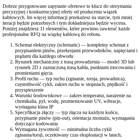
Dobrze przygotowane zapytanie ofertowe to klucz do otrzymania
precyzyjnej i konkurencyjnej oferty od producenta wiązek
kablowych. Im więcej informacji przekażesz na starcie, tym mniej
iteracji będzie potrzebnych i tym dokładniejsza będzie wycena.
Poniżej znajdziesz 11 elementów, które powinno zawierać każde
profesjonalne RFQ na wiązkę kablową do robota.
Schemat elektryczny (schematic) — kompletny schemat z
przypisaniem pinów, przekrojami przewodników, napięciami i
prądami dla każdego obwodu
Rysunek mechaniczny z trasą prowadzenia — model 3D lub
rysunek 2D z zaznaczoną trasą kabla, punktami mocowania i
promieniami gięcia
Profil ruchu — typ ruchu (zginanie, torsja, prowadnica),
częstotliwość cykli, zakres ruchu w stopniach, prędkość i
przyspieszenie
Warunki środowiskowe — zakres temperatur, narażenie na
chemikalia, pył, wodę, promieniowanie UV, wibracje,
wymagana klasa IP
Specyfikacja złączy — typ złącza na każdym końcu,
przypisanie pinów (pin-out), orientacja montażu, wymagania
dotyczące kodowania
Wymagana żywotność — minimalna liczba cykli
zginania/torsji, oczekiwany czas eksploatacji w latach,