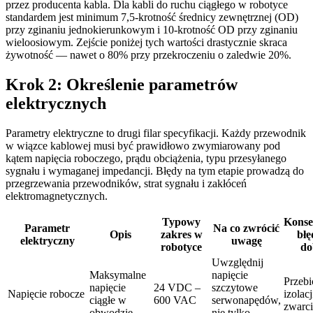
przez producenta kabla. Dla kabli do ruchu ciągłego w robotyce
standardem jest minimum 7,5-krotność średnicy zewnętrznej (OD)
przy zginaniu jednokierunkowym i 10-krotność OD przy zginaniu
wieloosiowym. Zejście poniżej tych wartości drastycznie skraca
żywotność — nawet o 80% przy przekroczeniu o zaledwie 20%.
Krok 2: Określenie parametrów
elektrycznych
Parametry elektryczne to drugi filar specyfikacji. Każdy przewodnik
w wiązce kablowej musi być prawidłowo zwymiarowany pod
kątem napięcia roboczego, prądu obciążenia, typu przesyłanego
sygnału i wymaganej impedancji. Błędy na tym etapie prowadzą do
przegrzewania przewodników, strat sygnału i zakłóceń
elektromagnetycznych.
Typowy
Konse
Parametr
Na co zwrócić
Opis
zakres w
błę
elektryczny
uwagę
robotyce
do
Uwzględnij
Maksymalne
napięcie
Przebi
napięcie
24 VDC –
szczytowe
Napięcie robocze
izolacj
ciągłe w
600 VAC
serwonapędów,
zwarci
obwodzie
nie tylko