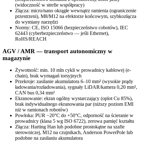
(widoczność w strefie współpracy)
Złącza: micro/nano okrągłe wewnątrz ramienia (ograniczenie
przestrzeni), M8/M12 na efektorze końcowym, szybkozłącza
do wymiany narzędzi
Normy: CE, ISO 15066 (bezpieczeństwo cobotów), IEC
62443 (cyberbezpieczeństwo — jeśli Ethernet),
RoHS/REACH
AGV / AMR — transport autonomiczny w
magazynie
Żywotność: min. 10 mln cykli w prowadnicy kablowej (e-
chain), brak wymagań torsyjnych
Przekroje: zasilanie akumulatora 6–10 mm² (wysokie prądy
ładowania/rozładowania), sygnały LiDAR/kamera 0,20 mm²,
CAN bus 0,34 mm²
Ekranowanie: ekran ogólny wystarczający (oplot Cu 85%),
brak indywidualnego ekranowania par (niższy poziom EMI
niż w ramionach robotów)
Powłoka: PUR −20°C do +50°C, odporność na ścieranie w
prowadnicy (klasa 5 wg ISO 6722), zerowa pamięć kształtu
Złącza: Harting Han lub podobne prostokątne na szafie
sterowniczej, M12 na czujnikach, Anderson PowerPole lub
podobne na zasilaniu akumulatora