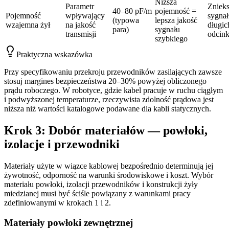
Niższa
Parametr
Znieks
40–80 pF/m
pojemność =
Pojemność
wpływający
sygnał
(typowa
lepsza jakość
wzajemna żył
na jakość
długic
para)
sygnału
transmisji
odcin
szybkiego
Praktyczna wskazówka
Przy specyfikowaniu przekroju przewodników zasilających zawsze
stosuj margines bezpieczeństwa 20–30% powyżej obliczonego
prądu roboczego. W robotyce, gdzie kabel pracuje w ruchu ciągłym
i podwyższonej temperaturze, rzeczywista zdolność prądowa jest
niższa niż wartości katalogowe podawane dla kabli statycznych.
Krok 3: Dobór materiałów — powłoki,
izolacje i przewodniki
Materiały użyte w wiązce kablowej bezpośrednio determinują jej
żywotność, odporność na warunki środowiskowe i koszt. Wybór
materiału powłoki, izolacji przewodników i konstrukcji żyły
miedzianej musi być ściśle powiązany z warunkami pracy
zdefiniowanymi w krokach 1 i 2.
Materiały powłoki zewnętrznej