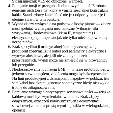
Stosuj mnożnik ×1,5 do obliczonej wartości.
Pomijanie torsji w przegubach obrotowych — oś J6 robota
generuje ruch torsyjny, który wymaga specjalnej konstrukcji
kabla. Standardowy kabel 'flex' nie jest odporny na torsję i
ulegnie awarii w tym punkcie.
Wybór złączy wyłącznie na podstawie liczby pinów — złącze
musi spełniać wymagania mechaniczne (wibracje, siła
wyrywania), środowiskowe (klasa IP, temperatura) i
elektryczne (prąd, impedancja), nie tylko mieć odpowiednią
liczbę pinów.
Brak specyfikacji maksymalnej średnicy zewnętrznej —
producent zoptymalizuje kabel pod parametry elektryczne i
wytrzymałościowe, ale jeśli nie zna ograniczeń
przestrzennych, wynik może nie zmieścić się w prowadnicy
lub przegubie.
Niedoszacowanie wymagań EMI — w fazie prototypowej, z
jednym serwonapędem, zakłócenia mogą być akceptowalne.
Na linii produkcyjnej z dziesiątkami napędów w pobliżu, ten
sam kabel bez ekranu generuje sporadyczne błędy niezwykle
trudne do zdiagnozowania.
Pomijanie wymagań dotyczących serwisowalności — wiązka
kablowa musi być wymienialna w terenie. Brak złączy
odłączanych, oznaczeń kolorystycznych i dokumentacji
serwisowej zamienia prostą wymianę kabla w wielogodzinną
operację.