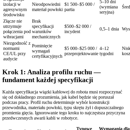
5–10 dni
izolacji w
Nieodpowiedni
$1 500–$5 000 /
(wymiana
Śred
agresywnym
materiał powłoki
partia
seryjna)
środowisku
Złącze nie
Brak
utrzymuje
specyfikacji
$500–$2 000 /
0,5–1 dnia
Wys
połączenia pod
warunków
incydent
wibracjami
mechanicznych
Niezgodność z
Pominięcie
normami
$5 000–$25 000 /
4–12
Nisk
wymagań
CE/UL przy
przeprojektowanie
tygodni
kos
certyfikacyjnych
audycie
Krok 1: Analiza profilu ruchu —
fundament każdej specyfikacji
Każda specyfikacja wiązki kablowej do robota musi rozpoczynać
się od dokładnego zrozumienia, jak kabel będzie się poruszał
podczas pracy. Profil ruchu determinuje wybór konstrukcji
przewodnika, materiału powłoki, typu skrętu żył i dopuszczalnego
promienia gięcia. Ignorowanie tego kroku to najczęstsza przyczyna
przedwczesnych awarii kabli w robotyce.
Typowe
Wymagania dla