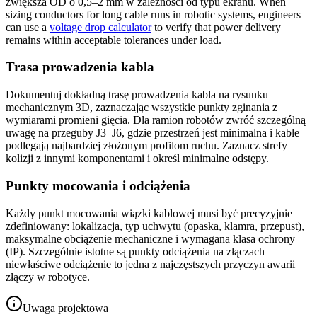
zwiększa OD o 0,5–2 mm w zależności od typu ekranu. When
sizing conductors for long cable runs in robotic systems, engineers
can use a
voltage drop calculator
to verify that power delivery
remains within acceptable tolerances under load.
Trasa prowadzenia kabla
Dokumentuj dokładną trasę prowadzenia kabla na rysunku
mechanicznym 3D, zaznaczając wszystkie punkty zginania z
wymiarami promieni gięcia. Dla ramion robotów zwróć szczególną
uwagę na przeguby J3–J6, gdzie przestrzeń jest minimalna i kable
podlegają najbardziej złożonym profilom ruchu. Zaznacz strefy
kolizji z innymi komponentami i określ minimalne odstępy.
Punkty mocowania i odciążenia
Każdy punkt mocowania wiązki kablowej musi być precyzyjnie
zdefiniowany: lokalizacja, typ uchwytu (opaska, klamra, przepust),
maksymalne obciążenie mechaniczne i wymagana klasa ochrony
(IP). Szczególnie istotne są punkty odciążenia na złączach —
niewłaściwe odciążenie to jedna z najczęstszych przyczyn awarii
złączy w robotyce.
Uwaga projektowa