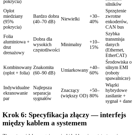
pokrycia)
silników
Oplot
Sprzężenie
miedziany
Bardzo dobra
+30–
zwrotne
Niewielki
(95%
(40–70 dB)
40%
enkoderów,
pokrycia)
CAN bus
Szybka
Folia
Dobra dla
transmisja
aluminiowa +
+10–
wysokich
Minimalny
danych
drut
15%
częstotliwości
(Ethernet,
drenażowy
EtherCAT)
Środowiska o
Kombinowany
Znakomita
+40–
silnym EMI
Umiarkowany
(oplot + folia)
(60–90 dB)
60%
(roboty
spawalnicze)
Wiązki
Indywidualne
Najlepsza
Znaczący
+50–
hybrydowe
ekranowanie
separacja
(większy OD)
80%
zasilanie +
par
sygnałów
sygnał + dane
Krok 6: Specyfikacja złączy — interfejs
między kablem a systemem