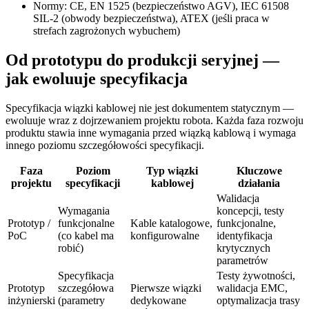
Normy: CE, EN 1525 (bezpieczeństwo AGV), IEC 61508
SIL-2 (obwody bezpieczeństwa), ATEX (jeśli praca w
strefach zagrożonych wybuchem)
Od prototypu do produkcji seryjnej —
jak ewoluuje specyfikacja
Specyfikacja wiązki kablowej nie jest dokumentem statycznym —
ewoluuje wraz z dojrzewaniem projektu robota. Każda faza rozwoju
produktu stawia inne wymagania przed wiązką kablową i wymaga
innego poziomu szczegółowości specyfikacji.
Faza
Poziom
Typ wiązki
Kluczowe
projektu
specyfikacji
kablowej
działania
Walidacja
Wymagania
koncepcji, testy
Prototyp /
funkcjonalne
Kable katalogowe,
funkcjonalne,
PoC
(co kabel ma
konfigurowalne
identyfikacja
robić)
krytycznych
parametrów
Specyfikacja
Testy żywotności,
Prototyp
szczegółowa
Pierwsze wiązki
walidacja EMC,
inżynierski
(parametry
dedykowane
optymalizacja trasy