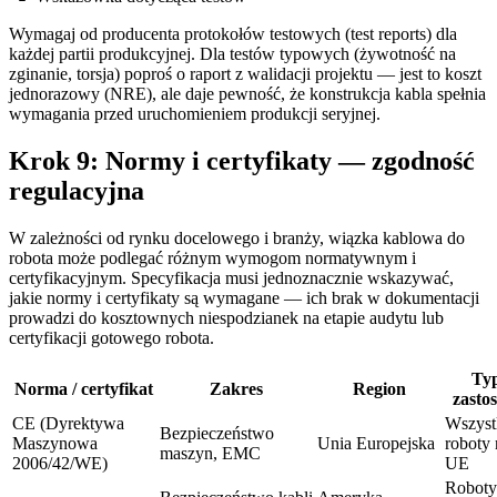
Wymagaj od producenta protokołów testowych (test reports) dla
każdej partii produkcyjnej. Dla testów typowych (żywotność na
zginanie, torsja) poproś o raport z walidacji projektu — jest to koszt
jednorazowy (NRE), ale daje pewność, że konstrukcja kabla spełnia
wymagania przed uruchomieniem produkcji seryjnej.
Krok 9: Normy i certyfikaty — zgodność
regulacyjna
W zależności od rynku docelowego i branży, wiązka kablowa do
robota może podlegać różnym wymogom normatywnym i
certyfikacyjnym. Specyfikacja musi jednoznacznie wskazywać,
jakie normy i certyfikaty są wymagane — ich brak w dokumentacji
prowadzi do kosztownych niespodzianek na etapie audytu lub
certyfikacji gotowego robota.
Ty
Norma / certyfikat
Zakres
Region
zasto
CE (Dyrektywa
Wszyst
Bezpieczeństwo
Maszynowa
Unia Europejska
roboty
maszyn, EMC
2006/42/WE)
UE
Roboty