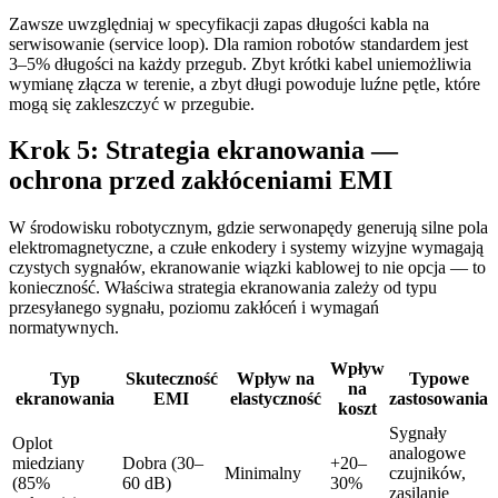
Zawsze uwzględniaj w specyfikacji zapas długości kabla na
serwisowanie (service loop). Dla ramion robotów standardem jest
3–5% długości na każdy przegub. Zbyt krótki kabel uniemożliwia
wymianę złącza w terenie, a zbyt długi powoduje luźne pętle, które
mogą się zakleszczyć w przegubie.
Krok 5: Strategia ekranowania —
ochrona przed zakłóceniami EMI
W środowisku robotycznym, gdzie serwonapędy generują silne pola
elektromagnetyczne, a czułe enkodery i systemy wizyjne wymagają
czystych sygnałów, ekranowanie wiązki kablowej to nie opcja — to
konieczność. Właściwa strategia ekranowania zależy od typu
przesyłanego sygnału, poziomu zakłóceń i wymagań
normatywnych.
Wpływ
Typ
Skuteczność
Wpływ na
Typowe
na
ekranowania
EMI
elastyczność
zastosowania
koszt
Sygnały
Oplot
analogowe
miedziany
Dobra (30–
+20–
Minimalny
czujników,
(85%
60 dB)
30%
zasilanie