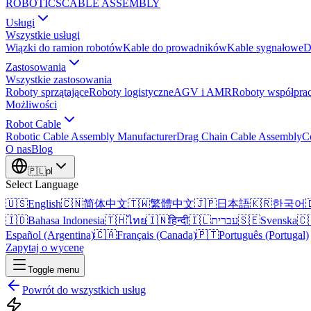
ROBOTICS
CABLE ASSEMBLY
Usługi
Wszystkie usługi
Wiązki do ramion robotów
Kable do prowadników
Kable sygnałowe
D
Zastosowania
Wszystkie zastosowania
Roboty sprzątające
Roboty logistyczne
AGV i AMR
Roboty współprac
Możliwości
Robot Cable
Robotic Cable Assembly Manufacturer
Drag Chain Cable Assembly
C
O nas
Blog
🇵🇱
pl
Select Language
🇺🇸
English
🇨🇳
简体中文
🇹🇼
繁體中文
🇯🇵
日本語
🇰🇷
한국어

🇮🇩
Bahasa Indonesia
🇹🇭
ไทย
🇮🇳
हिन्दी
🇮🇱
עברית
🇸🇪
Svenska
🇨
Español (Argentina)
🇨🇦
Français (Canada)
🇵🇹
Português (Portugal)
Zapytaj o wycenę
Toggle menu
Powrót do wszystkich usług