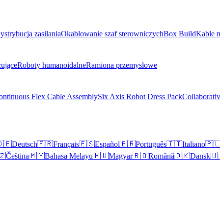
ystrybucja zasilania
Okablowanie szaf sterowniczych
Box Build
Kable 
ujące
Roboty humanoidalne
Ramiona przemysłowe
ontinuous Flex Cable Assembly
Six Axis Robot Dress Pack
Collaborati
🇪
Deutsch
🇫🇷
Français
🇪🇸
Español
🇧🇷
Português
🇮🇹
Italiano
🇵
🇿
Čeština
🇲🇾
Bahasa Melayu
🇭🇺
Magyar
🇷🇴
Română
🇩🇰
Dansk
🇺