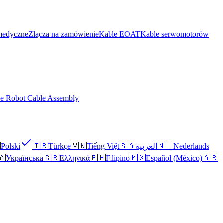
medyczne
Złącza na zamówienie
Kable EOAT
Kable serwomotorów
ve Robot Cable Assembly

Polski
🇹🇷
Türkçe
🇻🇳
Tiếng Việt
🇸🇦
العربية
🇳🇱
Nederlands
🇦
Українська
🇬🇷
Ελληνικά
🇵🇭
Filipino
🇲🇽
Español (México)
🇦🇷