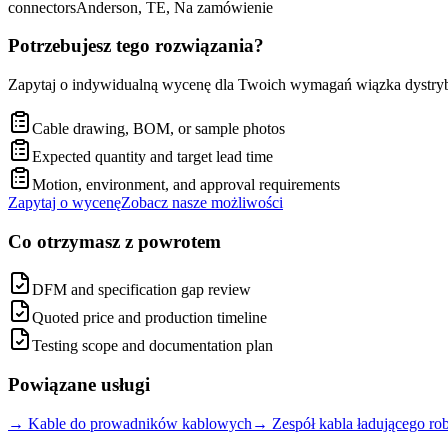
connectors
Anderson, TE, Na zamówienie
Potrzebujesz tego rozwiązania?
Zapytaj o indywidualną wycenę dla Twoich wymagań wiązka dystrybucj
Cable drawing, BOM, or sample photos
Expected quantity and target lead time
Motion, environment, and approval requirements
Zapytaj o wycenę
Zobacz nasze możliwości
Co otrzymasz z powrotem
DFM and specification gap review
Quoted price and production timeline
Testing scope and documentation plan
Powiązane usługi
→
Kable do prowadników kablowych
→
Zespół kabla ładującego ro