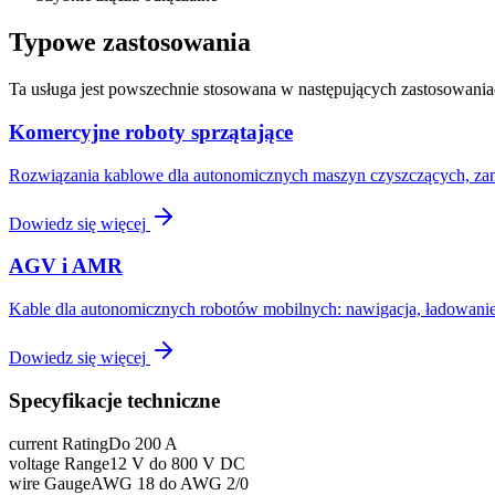
Typowe zastosowania
Ta usługa jest powszechnie stosowana w następujących zastosowania
Komercyjne roboty sprzątające
Rozwiązania kablowe dla autonomicznych maszyn czyszczących, zami
Dowiedz się więcej
AGV i AMR
Kable dla autonomicznych robotów mobilnych: nawigacja, ładowanie
Dowiedz się więcej
Specyfikacje techniczne
current Rating
Do 200 A
voltage Range
12 V do 800 V DC
wire Gauge
AWG 18 do AWG 2/0