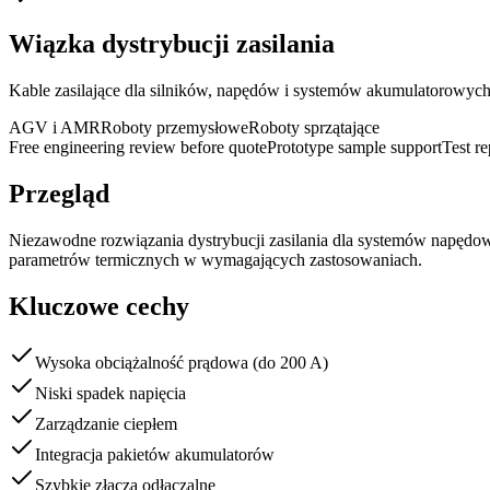
Wiązka dystrybucji zasilania
Kable zasilające dla silników, napędów i systemów akumulatorowych
AGV i AMR
Roboty przemysłowe
Roboty sprzątające
Free engineering review before quote
Prototype sample support
Test r
Przegląd
Niezawodne rozwiązania dystrybucji zasilania dla systemów napędo
parametrów termicznych w wymagających zastosowaniach.
Kluczowe cechy
Wysoka obciążalność prądowa (do 200 A)
Niski spadek napięcia
Zarządzanie ciepłem
Integracja pakietów akumulatorów
Szybkie złącza odłączalne