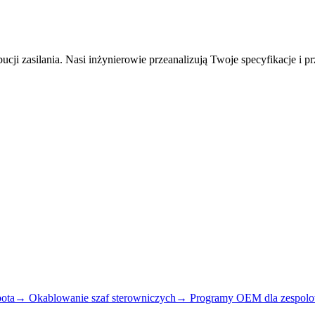
i zasilania. Nasi inżynierowie przeanalizują Twoje specyfikacje i pr
bota
→
Okablowanie szaf sterowniczych
→
Programy OEM dla zespol