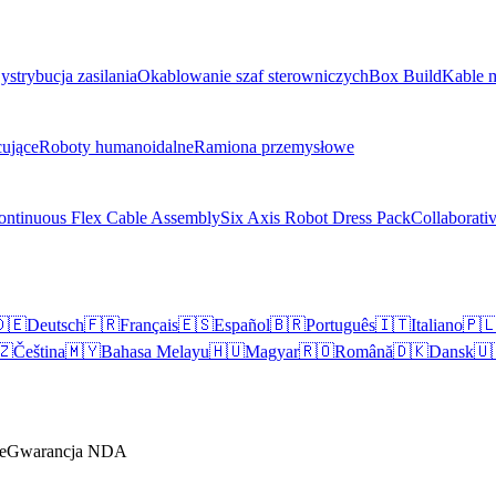
ystrybucja zasilania
Okablowanie szaf sterowniczych
Box Build
Kable 
ujące
Roboty humanoidalne
Ramiona przemysłowe
ontinuous Flex Cable Assembly
Six Axis Robot Dress Pack
Collaborati
🇪
Deutsch
🇫🇷
Français
🇪🇸
Español
🇧🇷
Português
🇮🇹
Italiano
🇵
🇿
Čeština
🇲🇾
Bahasa Melayu
🇭🇺
Magyar
🇷🇴
Română
🇩🇰
Dansk
🇺
e
Gwarancja NDA