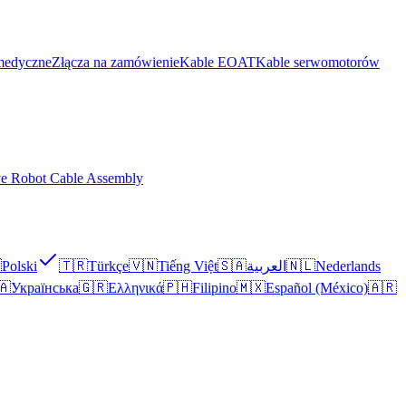
medyczne
Złącza na zamówienie
Kable EOAT
Kable serwomotorów
ve Robot Cable Assembly

Polski
🇹🇷
Türkçe
🇻🇳
Tiếng Việt
🇸🇦
العربية
🇳🇱
Nederlands
🇦
Українська
🇬🇷
Ελληνικά
🇵🇭
Filipino
🇲🇽
Español (México)
🇦🇷