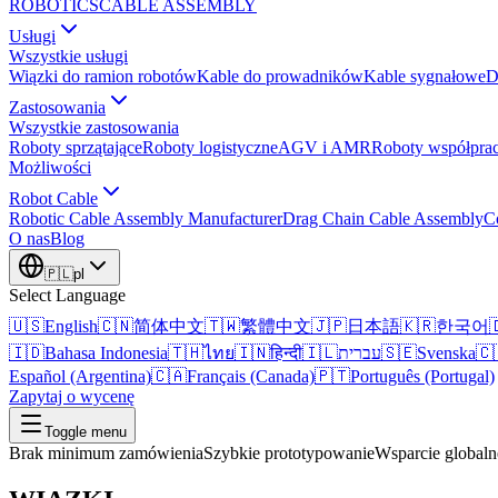
ROBOTICS
CABLE ASSEMBLY
Usługi
Wszystkie usługi
Wiązki do ramion robotów
Kable do prowadników
Kable sygnałowe
D
Zastosowania
Wszystkie zastosowania
Roboty sprzątające
Roboty logistyczne
AGV i AMR
Roboty współprac
Możliwości
Robot Cable
Robotic Cable Assembly Manufacturer
Drag Chain Cable Assembly
C
O nas
Blog
🇵🇱
pl
Select Language
🇺🇸
English
🇨🇳
简体中文
🇹🇼
繁體中文
🇯🇵
日本語
🇰🇷
한국어

🇮🇩
Bahasa Indonesia
🇹🇭
ไทย
🇮🇳
हिन्दी
🇮🇱
עברית
🇸🇪
Svenska
🇨
Español (Argentina)
🇨🇦
Français (Canada)
🇵🇹
Português (Portugal)
Zapytaj o wycenę
Toggle menu
Brak minimum zamówienia
Szybkie prototypowanie
Wsparcie globaln